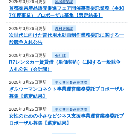
2025年3月26日更新
地域産業課
首都圏県産品販売促進フェア開催事業委託業務（令和
7年度事業）プロポーザル募集【選定結果】
2025年3月26日更新
農村振興課
次世代に向けた曽代用水動画制作業務委託に関する一
般競争入札公告
2025年3月26日更新
会計課
R7レンタカー賃貸借（単価契約）に関する一般競争
入札公告（会計課）
2025年3月25日更新
男女共同参画推進課
ぎふウーマンコネクト事業運営業務委託プロポーザル
募集【選定結果】
2025年3月25日更新
男女共同参画推進課
女性のための小さなビジネス支援事業運営業務委託プ
ロポーザル募集【選定結果】