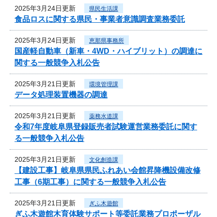
2025年3月24日更新
県民生活課
食品ロスに関する県民・事業者意識調査業務委託
2025年3月24日更新
恵那県事務所
国産軽自動車（新車・4WD・ハイブリット）の調達に
関する一般競争入札公告
2025年3月21日更新
環境管理課
データ処理装置機器の調達
2025年3月21日更新
薬務水道課
令和7年度岐阜県登録販売者試験運営業務委託に関す
る一般競争入札公告
2025年3月21日更新
文化創造課
【建設工事】岐阜県県民ふれあい会館昇降機設備改修
工事（6期工事）に関する一般競争入札公告
2025年3月21日更新
ぎふ木遊館
ぎふ木遊館木育体験サポート等委託業務プロポーザル