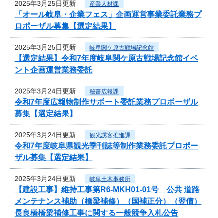
2025年3月25日更新
産業人材課
「オール岐阜・企業フェス」企画運営事業委託業務プ
ロポーザル募集【選定結果】
2025年3月25日更新
岐阜関ケ原古戦場記念館
【選定結果】令和7年度岐阜関ケ原古戦場記念館イベ
ント企画運営業務委託
2025年3月24日更新
秘書広報課
令和7年度広報物制作サポート委託業務プロポーザル
募集【選定結果】
2025年3月24日更新
観光誘客推進課
令和7年度岐阜県観光季刊誌等制作業務委託プロポー
ザル募集【選定結果】
2025年3月24日更新
岐阜土木事務所
【建設工事】維持工事第R6-MKH01-01号 公共 道路
メンテナンス補助（橋梁補修）（国補正分）（翌債）
長良橋橋梁補修工事に関する一般競争入札公告