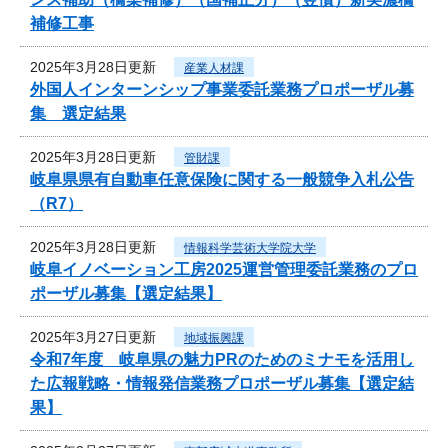
補修工事
2025年3月28日更新
産業人材課
外国人インターンシップ事業委託業務プロポーザル募
集 選定結果
2025年3月28日更新
管財課
岐阜県県有自動車任意保険に関する一般競争入札公告
（R7）
2025年3月28日更新
情報科学芸術大学院大学
岐阜イノベーション工房2025運営管理委託業務のプロ
ポーザル募集【選定結果】
2025年3月27日更新
地域振興課
令和7年度 岐阜県の魅力PRのためのミナモを活用し
た広報戦略・情報発信業務プロポーザル募集【選定結
果】