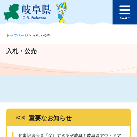
ペ
メ
このページの本文へ
ー
ニ
メ
ジ
ュ
ニ
の
ー
ュ
先
を
ー
頭
飛
トップページ
>
入札・公売
で
ば
す
し
入札・公売
。
て
本
文
へ
重要なお知らせ
知事記者会見「楽しすぎるぞ岐阜！岐阜県アウトドア