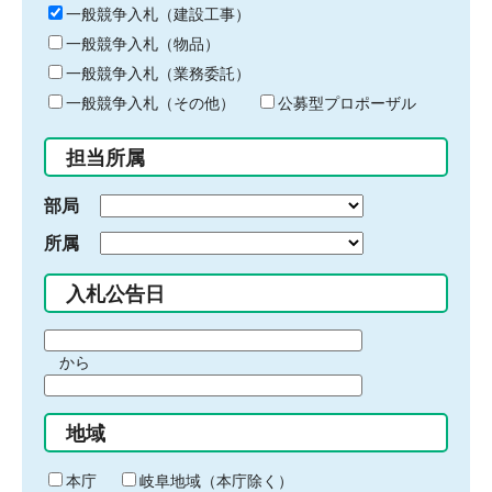
キ
一般競争入札（建設工事）
ー
一般競争入札（物品）
ワ
一般競争入札（業務委託）
ー
ド
一般競争入札（その他）
公募型プロポーザル
を
入
担当所属
力
部局
所属
入札公告日
期
から
間
期
の
間
始
地域
の
ま
終
り
わ
本庁
岐阜地域（本庁除く）