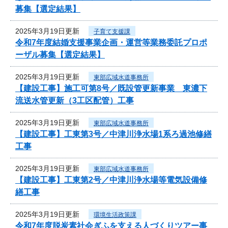
募集【選定結果】
2025年3月19日更新
子育て支援課
令和7年度結婚支援事業企画・運営等業務委託プロポ
ーザル募集【選定結果】
2025年3月19日更新
東部広域水道事務所
【建設工事】施工可第8号／既設管更新事業 東濃下
流送水管更新（3工区配管）工事
2025年3月19日更新
東部広域水道事務所
【建設工事】工東第3号／中津川浄水場1系ろ過池修繕
工事
2025年3月19日更新
東部広域水道事務所
【建設工事】工東第2号／中津川浄水場等電気設備修
繕工事
2025年3月19日更新
環境生活政策課
令和7年度脱炭素社会ぎふを支える人づくりツアー事