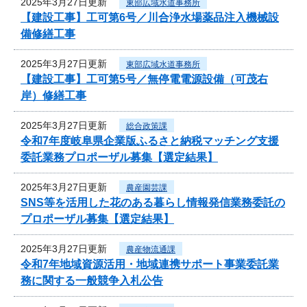
2025年3月27日更新
東部広域水道事務所
【建設工事】工可第6号／川合浄水場薬品注入機械設
備修繕工事
2025年3月27日更新
東部広域水道事務所
【建設工事】工可第5号／無停電電源設備（可茂右
岸）修繕工事
2025年3月27日更新
総合政策課
令和7年度岐阜県企業版ふるさと納税マッチング支援
委託業務プロポーザル募集【選定結果】
2025年3月27日更新
農産園芸課
SNS等を活用した花のある暮らし情報発信業務委託の
プロポーザル募集【選定結果】
2025年3月27日更新
農産物流通課
令和7年地域資源活用・地域連携サポート事業委託業
務に関する一般競争入札公告