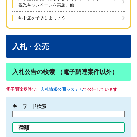
観光キャンペーンを実施」他
熱中症を予防しましょう
本
文
入札・公売
入札公告の検索 （電子調達案件以外）
電子調達案件は、
入札情報公開システム
で公告しています
キーワード検索
検
索
す
種類
る