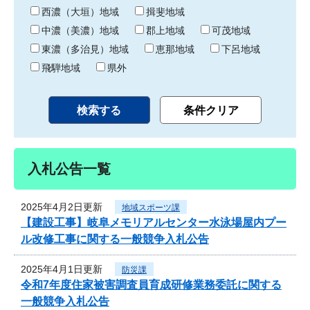
り
西濃（大垣）地域
揖斐地域
中濃（美濃）地域
郡上地域
可茂地域
東濃（多治見）地域
恵那地域
下呂地域
飛騨地域
県外
入札公告一覧
2025年4月2日更新
地域スポーツ課
【建設工事】岐阜メモリアルセンター水泳場屋内プー
ル改修工事に関する一般競争入札公告
2025年4月1日更新
防災課
令和7年度住家被害調査員育成研修業務委託に関する
一般競争入札公告