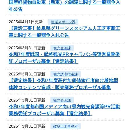
国産軽貨物自動車（新車）の調達に関する一般競争入
札公告
2025年4月1日更新
地域スポーツ課
【建設工事】岐阜県グリーンスタジアム人工芝更新工
事に関する一般競争入札公告
2025年3月31日更新
観光企画課
令和7年度戦国・武将観光PRキャラバン等運営業務委
託プロポーザル募集【選定結果】
2025年3月31日更新
観光誘客推進課
【選定結果】令和7年度高付加価値旅行者向け着地型
体験コンテンツ造成・販売業務プロポーザル募集
2025年3月31日更新
観光企画課
令和7年度都市圏メディア向け県内観光資源等PR活動
業務委託プロポーザル募集【選定結果】
2025年3月31日更新
岐阜土木事務所