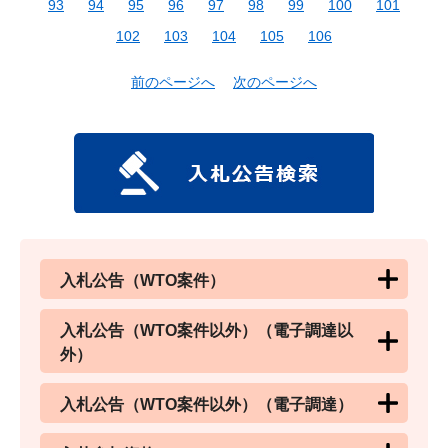
93
94
95
96
97
98
99
100
101
102
103
104
105
106
前のページへ
次のページへ
入札公告（WTO案件）
入札公告（WTO案件以外）（電子調達以
外）
入札公告（WTO案件以外）（電子調達）