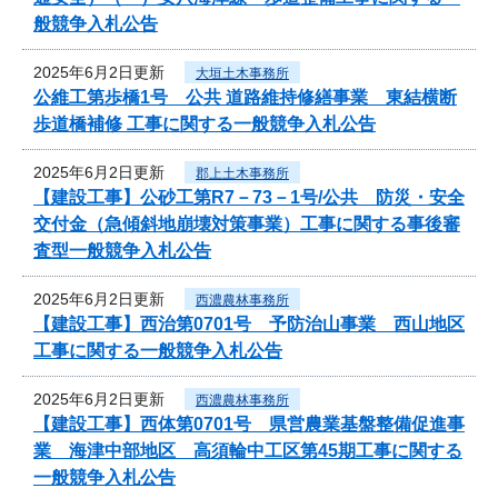
般競争入札公告
2025年6月2日更新
大垣土木事務所
公維工第歩橋1号 公共 道路維持修繕事業 東結横断
歩道橋補修 工事に関する一般競争入札公告
2025年6月2日更新
郡上土木事務所
【建設工事】公砂工第R7－73－1号/公共 防災・安全
交付金（急傾斜地崩壊対策事業）工事に関する事後審
査型一般競争入札公告
2025年6月2日更新
西濃農林事務所
【建設工事】西治第0701号 予防治山事業 西山地区
工事に関する一般競争入札公告
2025年6月2日更新
西濃農林事務所
【建設工事】西体第0701号 県営農業基盤整備促進事
業 海津中部地区 高須輪中工区第45期工事に関する
一般競争入札公告