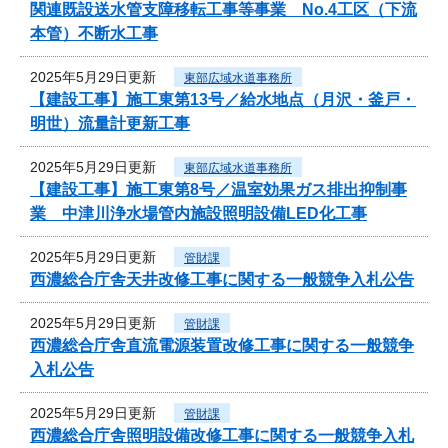
関連既設送水管支障移転工事等事業 No.4工区（下流
本管）不断水工事
2025年5月29日更新
東部広域水道事務所
【建設工事】施工東第13号／給水地点（月沢・釜戸・
明世）流量計更新工事
2025年5月29日更新
東部広域水道事務所
【建設工事】施工東第8号／温室効果ガス排出抑制事
業 中津川浄水場管内施設照明設備LED化工事
2025年5月29日更新
管財課
西濃総合庁舎天井改修工事に関する一般競争入札公告
2025年5月29日更新
管財課
西濃総合庁舎直流電源装置改修工事に関する一般競争
入札公告
2025年5月29日更新
管財課
西濃総合庁舎照明設備改修工事に関する一般競争入札