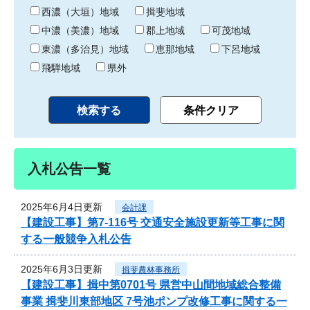
り
西濃（大垣）地域
揖斐地域
中濃（美濃）地域
郡上地域
可茂地域
東濃（多治見）地域
恵那地域
下呂地域
飛騨地域
県外
入札公告一覧
2025年6月4日更新
会計課
【建設工事】第7-116号 交通安全施設更新等工事に関
する一般競争入札公告
2025年6月3日更新
揖斐農林事務所
【建設工事】揖中第0701号 県営中山間地域総合整備
事業 揖斐川東部地区 7号池ポンプ改修工事に関する一