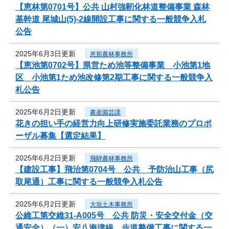
【恵林第0701号】公共 山村強靭化林道整備事業 森林
基幹道 尾城山(5)-2線開設工事に関する一般競争入札
公告
2025年6月3日更新
恵那農林事務所
【恵池第0702号】県営ため池等整備事業 小池第1地
区 小池第1ため池改修第2期工事に関する一般競争入
札公告
2025年6月2日更新
農産園芸課
花きの担い手の経営力向上研修実施委託業務のプロポ
ーザル募集【選定結果】
2025年6月2日更新
飛騨農林事務所
【建設工事】飛治第0704号 公共 予防治山工事（尻
取尾通）工事に関する一般競争入札公告
2025年6月2日更新
大垣土木事務所
公維工第交維31-A005号 公共 防災・安全交付金（交
通安全）（一）安八海津線 歩道整備工事に関する一