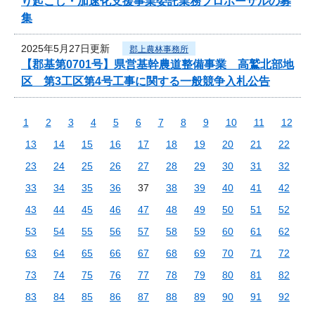
り起こし・加速化支援事業委託業務プロポーザルの募
集
2025年5月27日更新
郡上農林事務所
【郡基第0701号】県営基幹農道整備事業 高鷲北部地
区 第3工区第4号工事に関する一般競争入札公告
1
2
3
4
5
6
7
8
9
10
11
12
13
14
15
16
17
18
19
20
21
22
23
24
25
26
27
28
29
30
31
32
33
34
35
36
37
38
39
40
41
42
43
44
45
46
47
48
49
50
51
52
53
54
55
56
57
58
59
60
61
62
63
64
65
66
67
68
69
70
71
72
73
74
75
76
77
78
79
80
81
82
83
84
85
86
87
88
89
90
91
92