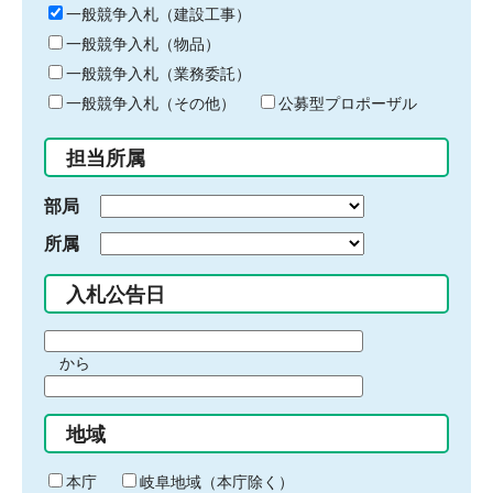
キ
一般競争入札（建設工事）
ー
一般競争入札（物品）
ワ
一般競争入札（業務委託）
ー
ド
一般競争入札（その他）
公募型プロポーザル
を
入
担当所属
力
部局
所属
入札公告日
期
から
間
期
の
間
始
地域
の
ま
終
り
わ
本庁
岐阜地域（本庁除く）