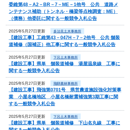
委維第48－A2－BR－7－ME－1他号 公共 道路メ
ンテナンス補助（トンネル・橋梁等点検調査：ME）
（債務）他委託に関する一般競争入札公告
2025年5月27日更新
多治見土木事務所
【建設工事】工維第43－047H－7－2他号 公共 舗装
道補修（国補正）他工事に関する一般競争入札公告
2025年5月27日更新
下呂土木事務所
【建設工事】県単 舗装道補修 湯屋温泉線 工事に
関する一般競争入札公告
2025年5月27日更新
飛騨農林事務所
【建設工事】飛強第0701号 県営農道施設強化対策事
業 小屋名橋地区 小屋名橋耐震補強第3期工事に関
する一般競争入札公告
2025年5月27日更新
下呂土木事務所
【建設工事】県単 舗装道補修 下山名丸線 工事に
関する一般競争入札公告