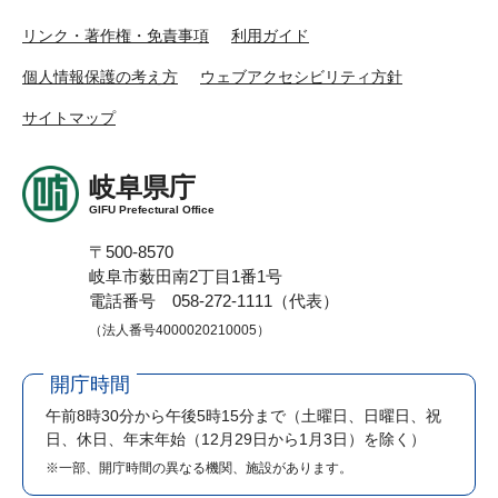
リンク・著作権・免責事項
利用ガイド
個人情報保護の考え方
ウェブアクセシビリティ方針
サイトマップ
岐阜県庁
GIFU Prefectural Office
〒500-8570
岐阜市薮田南2丁目1番1号
電話番号 058-272-1111（代表）
（法人番号4000020210005）
開庁時間
午前8時30分から午後5時15分まで
（土曜日、日曜日、祝
日、休日、年末年始（12月29日から1月3日）を除く）
※一部、開庁時間の異なる機関、施設があります。