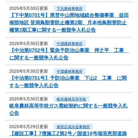
2025年5月30日更新
下呂農林事務所
【下中第0701号】県営中山間地域総合整備事業 益田
南部地区 笹洞鳥獣害防止柵第2期、月本他鳥獣害防止
柵第3期工事に関する一般競争入札公告
2025年5月30日更新
中濃農林事務所
【中治第0702号】緊急予防治山事業 押之平 工事
に関する一般競争入札公告
2025年5月30日更新
中濃農林事務所
【中治第0701号】予防治山事業 下山2 工事 に関
する一般競争入札公告
2025年5月30日更新
岐阜農林高等学校
岐阜農林高等学校ガス需給契約に関する一般競争入札
公告
2025年5月29日更新
東部広域水道事務所
【建設工事】7債施工Z第2号／国道19号瑞浪恵那道路