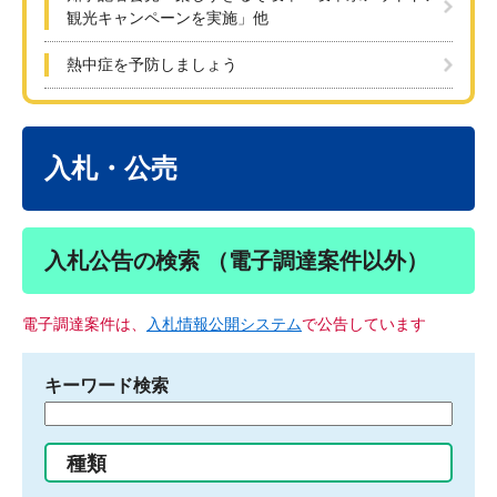
観光キャンペーンを実施」他
熱中症を予防しましょう
本
文
入札・公売
入札公告の検索 （電子調達案件以外）
電子調達案件は、
入札情報公開システム
で公告しています
キーワード検索
検
索
す
種類
る