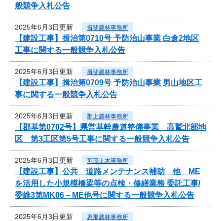
般競争入札公告
2025年6月3日更新
揖斐農林事務所
【建設工事】揖治第0710号 予防治山事業 白倉2地区
工事に関する一般競争入札公告
2025年6月3日更新
揖斐農林事務所
【建設工事】揖治第0709号 予防治山事業 男山地区工
事に関する一般競争入札公告
2025年6月3日更新
郡上農林事務所
【郡基第0702号】県営基幹農道整備事業 高鷲北部地
区 第3工区第5号工事に関する一般競争入札公告
2025年6月3日更新
可茂土木事務所
【建設工事】公共 道路メンテナンス補助 他 ME
を活用した小規模橋梁等の点検・修繕業務 委託工事/
委維3第MK06－ME他号に関する一般競争入札公告
2025年6月3日更新
恵那農林事務所