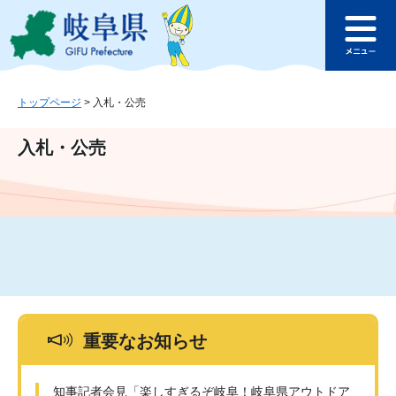
ペ
メ
このページの本文へ
ー
ニ
メ
ジ
ュ
ニ
の
ー
ュ
先
を
ー
頭
飛
トップページ
>
入札・公売
で
ば
す
し
入札・公売
。
て
本
文
へ
重要なお知らせ
知事記者会見「楽しすぎるぞ岐阜！岐阜県アウトドア