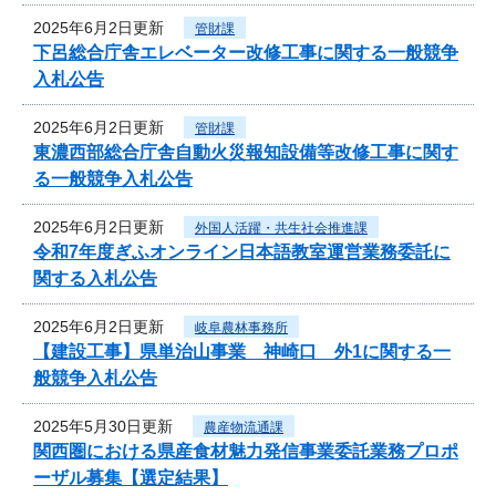
2025年6月2日更新
管財課
下呂総合庁舎エレベーター改修工事に関する一般競争
入札公告
2025年6月2日更新
管財課
東濃西部総合庁舎自動火災報知設備等改修工事に関す
る一般競争入札公告
2025年6月2日更新
外国人活躍・共生社会推進課
令和7年度ぎふオンライン日本語教室運営業務委託に
関する入札公告
2025年6月2日更新
岐阜農林事務所
【建設工事】県単治山事業 神崎口 外1に関する一
般競争入札公告
2025年5月30日更新
農産物流通課
関西圏における県産食材魅力発信事業委託業務プロポ
ーザル募集【選定結果】