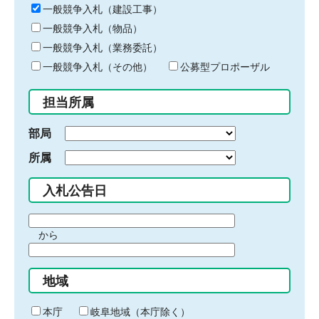
キ
一般競争入札（建設工事）
ー
一般競争入札（物品）
ワ
一般競争入札（業務委託）
ー
ド
一般競争入札（その他）
公募型プロポーザル
を
入
担当所属
力
部局
所属
入札公告日
期
から
間
期
の
間
始
地域
の
ま
終
り
わ
本庁
岐阜地域（本庁除く）