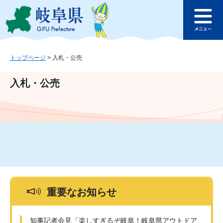
ペ
メ
このページの本文へ
ー
ニ
メ
ジ
ュ
ニ
の
ー
ュ
先
を
ー
頭
飛
トップページ
>
入札・公売
で
ば
す
し
入札・公売
。
て
本
文
へ
重要なお知らせ
知事記者会見「楽しすぎるぞ岐阜！岐阜県アウトドア