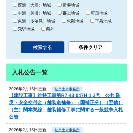
り
西濃（大垣）地域
揖斐地域
中濃（美濃）地域
郡上地域
可茂地域
東濃（多治見）地域
恵那地域
下呂地域
飛騨地域
県外
入札公告一覧
2026年2月16日更新
岐阜土木事務所
【建設工事】維持工事第R7-43-047H-1-3号 公共 防
災・安全交付金（舗装道補修）（国補正分）（翌債）
（主）関本巣線 舗装補修工事に関する一般競争入札
公告
2026年2月16日更新
岐阜土木事務所