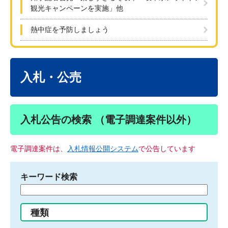
観光キャンペーンを実施」他
熱中症を予防しましょう
本
文
入札・公売
入札公告の検索 （電子調達案件以外）
電子調達案件は、
入札情報公開システム
で公告しています
キーワード検索
検
索
す
種類
る