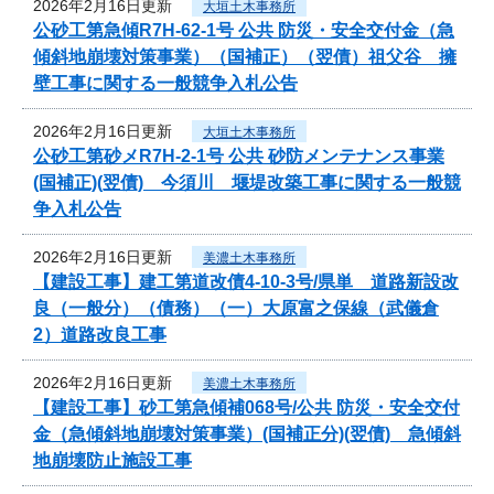
2026年2月16日更新
大垣土木事務所
公砂工第急傾R7H-62-1号 公共 防災・安全交付金（急
傾斜地崩壊対策事業）（国補正）（翌債）祖父谷 擁
壁工事に関する一般競争入札公告
2026年2月16日更新
大垣土木事務所
公砂工第砂メR7H-2-1号 公共 砂防メンテナンス事業
(国補正)(翌債) 今須川 堰堤改築工事に関する一般競
争入札公告
2026年2月16日更新
美濃土木事務所
【建設工事】建工第道改債4-10-3号/県単 道路新設改
良（一般分）（債務）（一）大原富之保線（武儀倉
2）道路改良工事
2026年2月16日更新
美濃土木事務所
【建設工事】砂工第急傾補068号/公共 防災・安全交付
金（急傾斜地崩壊対策事業）(国補正分)(翌債) 急傾斜
地崩壊防止施設工事