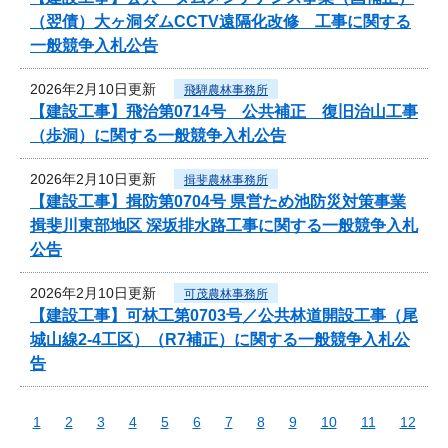
（翌債）大ヶ洞ダムCCTV遠隔化改修 工事に関する
一般競争入札公告
2026年2月10日更新
飛騨農林事務所
【建設工事】飛治第0714号 公共補正 復旧治山工事
（歩洞）に関する一般競争入札公告
2026年2月10日更新
揖斐農林事務所
【建設工事】揖防第0704号 県営ため池防災対策事業
揖斐川東部地区 深坂排水路工事に関する一般競争入札
公告
2026年2月10日更新
可茂農林事務所
【建設工事】可林工第0703号／公共林道開設工事（尾
城山線2-4工区）（R7補正）に関する一般競争入札公
告
1
2
3
4
5
6
7
8
9
10
11
12