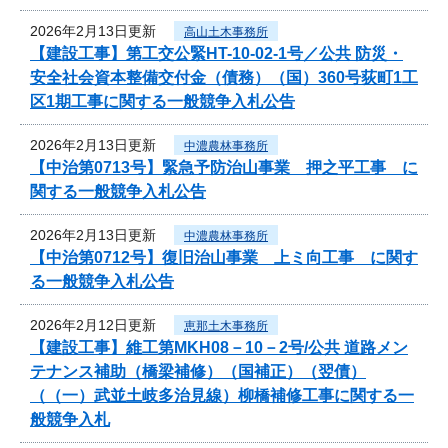
2026年2月13日更新
高山土木事務所
【建設工事】第工交公緊HT-10-02-1号／公共 防災・
安全社会資本整備交付金（債務）（国）360号荻町1工
区1期工事に関する一般競争入札公告
2026年2月13日更新
中濃農林事務所
【中治第0713号】緊急予防治山事業 押之平工事 に
関する一般競争入札公告
2026年2月13日更新
中濃農林事務所
【中治第0712号】復旧治山事業 上ミ向工事 に関す
る一般競争入札公告
2026年2月12日更新
恵那土木事務所
【建設工事】維工第MKH08－10－2号/公共 道路メン
テナンス補助（橋梁補修）（国補正）（翌債）
（（一）武並土岐多治見線）柳橋補修工事に関する一
般競争入札