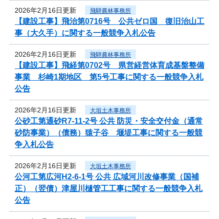
2026年2月16日更新
飛騨農林事務所
【建設工事】飛治第0716号 公共ゼロ国 復旧治山工
事（大久手）に関する一般競争入札公告
2026年2月16日更新
飛騨農林事務所
【建設工事】飛経第0702号 県営経営体育成基盤整備
事業 杉崎1期地区 第5号工事に関する一般競争入札
公告
2026年2月16日更新
大垣土木事務所
公砂工第通砂R7-11-2号 公共 防災・安全交付金（通常
砂防事業）（債務）猿子谷 堰堤工事に関する一般競
争入札公告
2026年2月16日更新
大垣土木事務所
公河工第広河H2-6-1号 公共 広域河川改修事業（国補
正）（翌債）津屋川樋管工工事に関する一般競争入札
公告