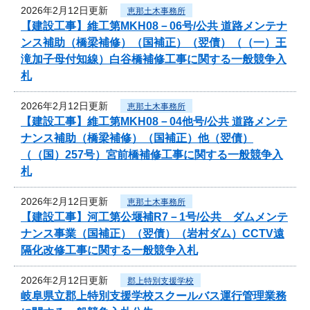
2026年2月12日更新
恵那土木事務所
【建設工事】維工第MKH08－06号/公共 道路メンテナ
ンス補助（橋梁補修）（国補正）（翌債）（（一）王
滝加子母付知線）白谷橋補修工事に関する一般競争入
札
2026年2月12日更新
恵那土木事務所
【建設工事】維工第MKH08－04他号/公共 道路メンテ
ナンス補助（橋梁補修）（国補正）他（翌債）
（（国）257号）宮前橋補修工事に関する一般競争入
札
2026年2月12日更新
恵那土木事務所
【建設工事】河工第公堰補R7－1号/公共 ダムメンテ
ナンス事業（国補正）（翌債）（岩村ダム）CCTV遠
隔化改修工事に関する一般競争入札
2026年2月12日更新
郡上特別支援学校
岐阜県立郡上特別支援学校スクールバス運行管理業務