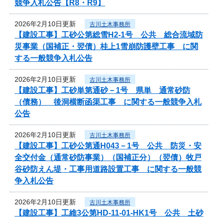
競争入札公告【R8・R9】
2026年2月10日更新
古川土木事務所
【建設工事】工砂公第総雪H2-1号 公共 総合流域防
災事業（国補正・翌債）桂上1雪崩防護壁工事 に関
する一般競争入札公告
2026年2月10日更新
古川土木事務所
【建設工事】工砂単第通砂－1号 県単 通常砂防
（債務） 後洞横断函渠工事 に関する一般競争入札
公告
2026年2月10日更新
古川土木事務所
【建設工事】工砂公第通H043－1号 公共 防災・安
全交付金（通常砂防事業）（国補正分）（翌債）牧戸
谷砂防えん堤・工事用道路設置工事 に関する一般競
争入札公告
2026年2月10日更新
古川土木事務所
【建設工事】工維3公第HD-11-01-HK1号 公共 土砂