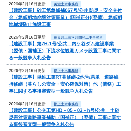
2026年2月16日更新
美濃土木事務所
【建設工事】砂工第急傾補067号/公共 防災・安全交付
金（急傾斜地崩壊対策事業）(国補正分)(翌債) 急傾斜
地崩壊防止施設工事
2026年2月16日更新
長良川上流河川開発工事事務所
【建設工事】第7H-1号/公共 内ケ谷ダム建設事業
（翌債・国補正）下流水位観測カメラ設置工事に関す
る一般競争入札公告
2026年2月16日更新
郡上土木事務所
【建設工事】単維工第R7暮修繕-2他号/県単 道路維
持修繕（暮らしの安全・安心確保対策）他（債務）工
事に関する事後審査型一般競争入札公告
2026年2月16日更新
郡上土木事務所
【建設工事】公交工第HD－05－03－h号/公共 土砂
災害対策道路事業補助（国補正）（翌債）工事に関す
る事後審査型一般競争入札公告