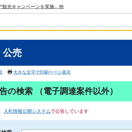
ア観光キャンペーンを実施」他
・公売
示
大きな文字で印刷ページ表示
告の検索 （電子調達案件以外）
、
入札情報公開システム
で公告しています