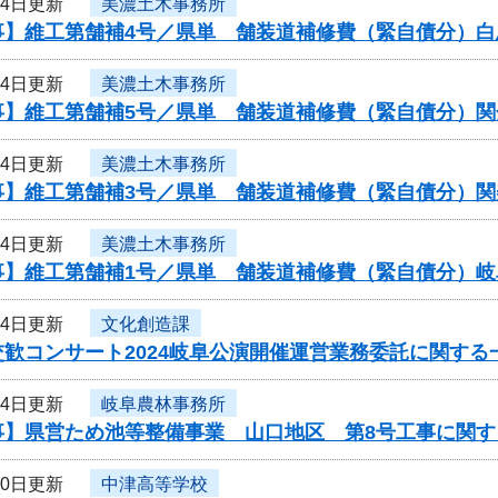
24日更新
美濃土木事務所
事】維工第舗補4号／県単 舗装道補修費（緊自債分）白
24日更新
美濃土木事務所
事】維工第舗補5号／県単 舗装道補修費（緊自債分）関
24日更新
美濃土木事務所
事】維工第舗補3号／県単 舗装道補修費（緊自債分）関
24日更新
美濃土木事務所
事】維工第舗補1号／県単 舗装道補修費（緊自債分）
24日更新
文化創造課
歓コンサート2024岐阜公演開催運営業務委託に関する
24日更新
岐阜農林事務所
事】県営ため池等整備事業 山口地区 第8号工事に関す
20日更新
中津高等学校