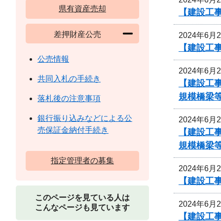
県有資産売却
【建設工
差押財産公売
2024年6月
【建設工
公売情報
2024年6月
共同入札の手続き
【建設工事
規模橋梁等
落札後の注意事項
銀行振り込みなどによる公
2024年6月
売保証金納付手続き
【建設工事
規模橋梁等
指定管理者の募集
2024年6月
【建設工
このページを見ている人は
2024年6月
こんなページも見ています
【建設工