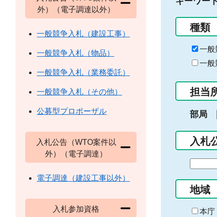
キーワー
外）（電子調達以外）
種類
一般競争入札（建設工事）
一般
一般競争入札（物品）
一般
一般競争入札（業務委託）
担当
一般競争入札（その他）
公募型プロポーザル
部局
入札
入札公告（WTO案件以
外）（電子調達）
期
間
電子調達（建設工事以外）
の
地域
始
入札参加資格
ま
本庁