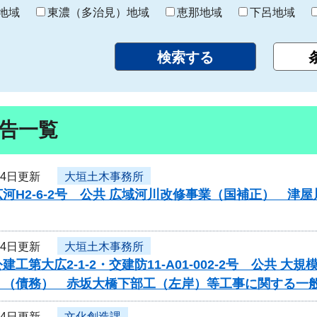
り
地域
東濃（多治見）地域
恵那地域
下呂地域
告一覧
24日更新
大垣土木事務所
河H2-6-2号 公共 広域河川改修事業（国補正） 
24日更新
大垣土木事務所
建工第大広2-1-2・交建防11-A01-002-2号 公共
）（債務） 赤坂大橋下部工（左岸）等工事に関する一
24日更新
文化創造課