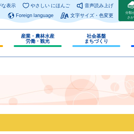
このページの本文へ
がな表示
やさしい にほんご
音声読み上げ
分類
Foreign language
文字サイズ・色変更
さが
産業・農林水産
社会基盤
労働・観光
まちづくり
閉
閉
じ
じ
る
る