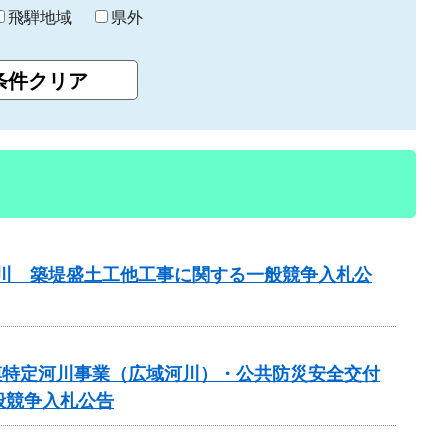
飛騨地域
県外
津屋川 築堤盛土工他工事に関する一般競争入札公
 大規模特定河川事業（広域河川）・公共防災安全交付
般競争入札公告