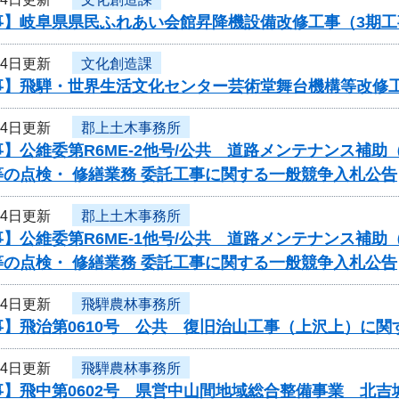
事】岐阜県県民ふれあい会館昇降機設備改修工事（3期
24日更新
文化創造課
事】飛騨・世界生活文化センター芸術堂舞台機構等改修
24日更新
郡上土木事務所
】公維委第R6ME-2他号/公共 道路メンテナンス補
の点検・ 修繕業務 委託工事に関する一般競争入札公告
24日更新
郡上土木事務所
】公維委第R6ME-1他号/公共 道路メンテナンス補
の点検・ 修繕業務 委託工事に関する一般競争入札公告
24日更新
飛騨農林事務所
事】飛治第0610号 公共 復旧治山工事（上沢上）に関
24日更新
飛騨農林事務所
事】飛中第0602号 県営中山間地域総合整備事業 北