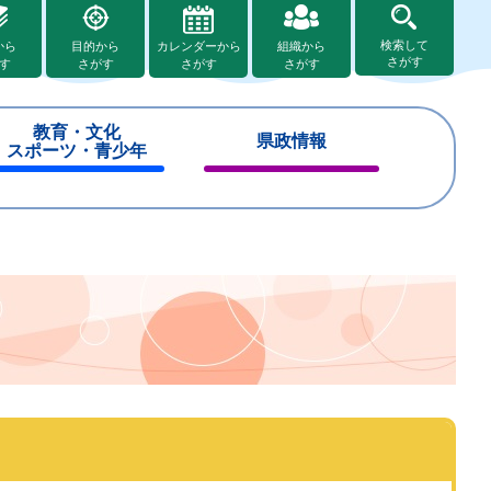
検索して
から
目的から
カレンダーから
組織から
さがす
す
さがす
さがす
さがす
教育・文化
県政情報
スポーツ・青少年
閉
閉
じ
じ
る
る