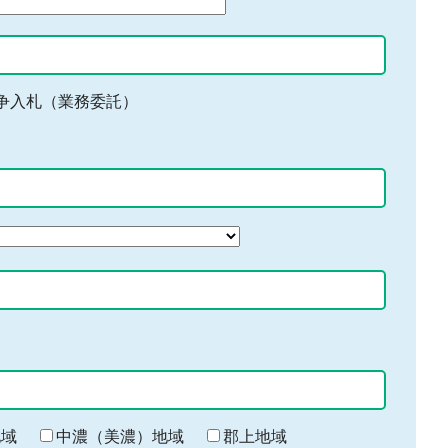
争入札（業務委託）
地域
中濃（美濃）地域
郡上地域