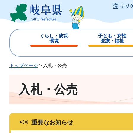
ペ
メ
ふり
ー
ニ
ジ
ュ
の
ー
先
を
くらし・防災
子ども・女性
頭
飛
環境
医療・福祉
で
ば
閉
閉
す
し
じ
じ
。
て
る
る
トップページ
>
入札・公売
本
文
へ
入札・公売
重要なお知らせ