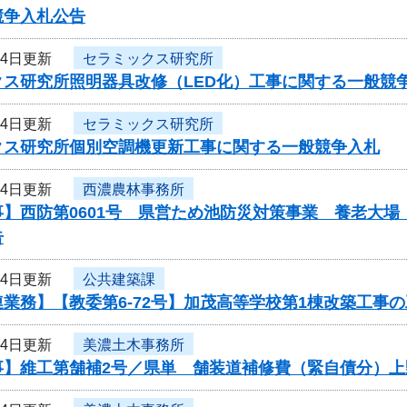
競争入札公告
24日更新
セラミックス研究所
クス研究所照明器具改修（LED化）工事に関する一般競
24日更新
セラミックス研究所
クス研究所個別空調機更新工事に関する一般競争入札
24日更新
西濃農林事務所
事】西防第0601号 県営ため池防災対策事業 養老大
告
24日更新
公共建築課
業務】【教委第6-72号】加茂高等学校第1棟改築工事
24日更新
美濃土木事務所
事】維工第舗補2号／県単 舗装道補修費（緊自債分）上