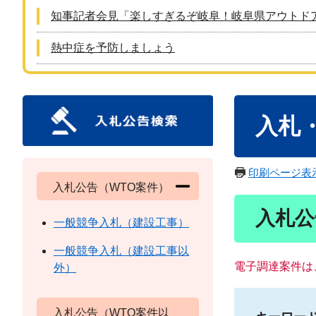
知事記者会見「楽しすぎるぞ岐阜！岐阜県アウトド
熱中症を予防しましょう
本
入札
文
印刷ページ表
入札公告（WTO案件）
入札公
一般競争入札（建設工事）
一般競争入札（建設工事以
電子調達案件は
外）
入札公告（WTO案件以