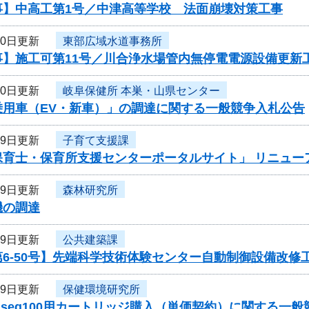
事】中高工第1号／中津高等学校 法面崩壊対策工事
20日更新
東部広域水道事務所
事】施工可第11号／川合浄水場管内無停電電源設備更新
20日更新
岐阜保健所 本巣・山県センター
乗用車（EV・新車）」の調達に関する一般競争入札公告
19日更新
子育て支援課
保育士・保育所支援センターポータルサイト」 リニュー
19日更新
森林研究所
機の調達
19日更新
公共建築課
6-50号】先端科学技術体験センター自動制御設備改修
19日更新
保健環境研究所
iseq100用カートリッジ購入（単価契約）に関する一