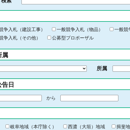
ド検索
検
索
す
る
キ
競争入札（建設工事）
一般競争入札（物品）
一般競
ー
競争入札（その他）
公募型プロポーザル
ワ
ー
所属
ド
を
所属
入
力
公告日
から
期
間
の
終
わ
岐阜地域（本庁除く）
西濃（大垣）地域
揖斐