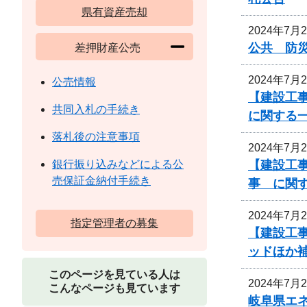
県有資産売却
2024年7月
公共 防災
差押財産公売
2024年7月
公売情報
【建設工
共同入札の手続き
に関する
落札後の注意事項
2024年7月
【建設工事
銀行振り込みなどによる公
売保証金納付手続き
事 に関
2024年7月
指定管理者の募集
【建設工事
ッドほか
このページを見ている人は
2024年7月
こんなページも見ています
岐阜県エ