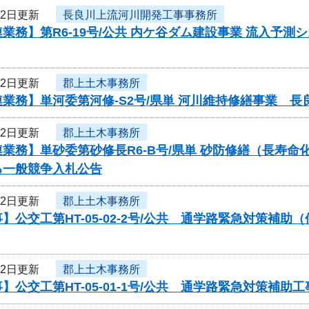
22日更新
長良川上流河川開発工事事務所
業務】第R6-19号/公共 内ケ谷ダム建設事業 流入予
22日更新
郡上土木事務所
業務】単河委第河修-S2号/県単 河川維持修繕事業 
22日更新
郡上土木事務所
業務】単砂委第砂修長R6-B号/県単 砂防修繕（長寿
る一般競争入札公告
22日更新
郡上土木事務所
】公交工第HT-05-02-2号/公共 通学路緊急対策補
22日更新
郡上土木事務所
】公交工第HT-05-01-1号/公共 通学路緊急対策補