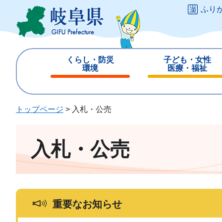
ペ
メ
ふり
ー
ニ
ジ
ュ
の
ー
先
を
くらし・防災
子ども・女性
頭
飛
環境
医療・福祉
で
ば
閉
閉
す
し
じ
じ
。
て
る
る
トップページ
>
入札・公売
本
文
へ
入札・公売
重要なお知らせ