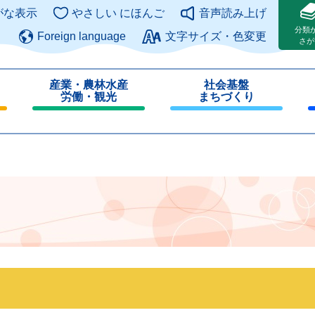
このページの本文へ
がな表示
やさしい にほんご
音声読み上げ
分類
Foreign language
文字サイズ・色変更
さが
産業・農林水産
社会基盤
労働・観光
まちづくり
閉
閉
じ
じ
る
る