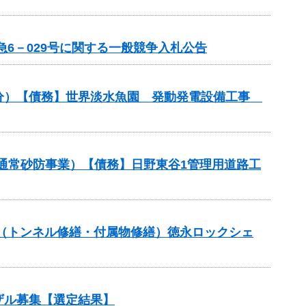
6－029号に関する一般競争入札公告
事業分）【債務】世界淡水魚園 発動発電設備工事
（通常砂防事業）【債務】日野東谷1管理用道路工
補助（トンネル修繕・付属物修繕）徳永ロックシェ
ザル募集【選定結果】