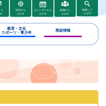
検索して
から
目的から
カレンダーから
組織から
さがす
す
さがす
さがす
さがす
教育・文化
県政情報
スポーツ・青少年
閉
閉
じ
じ
る
る