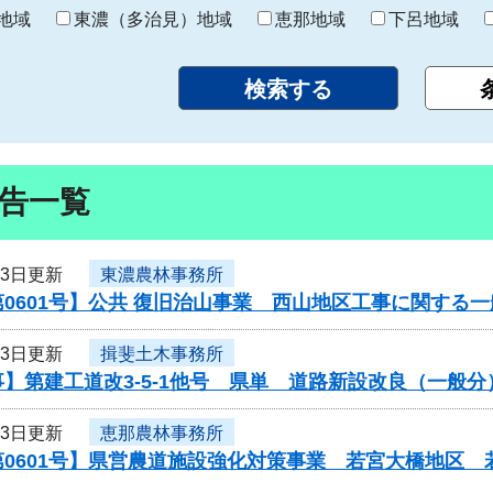
り
地域
東濃（多治見）地域
恵那地域
下呂地域
告一覧
23日更新
東濃農林事務所
0601号】公共 復旧治山事業 西山地区工事に関する
23日更新
揖斐土木事務所
】第建工道改3-5-1他号 県単 道路新設改良（一般
23日更新
恵那農林事務所
第0601号】県営農道施設強化対策事業 若宮大橋地区