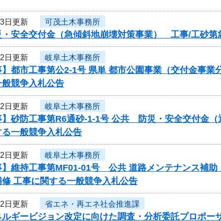
23日更新
可茂土木事務所
・安全交付金（急傾斜地崩壊対策事業） 工事/工砂第急
22日更新
岐阜土木事務所
事】都市工事第公2-1号 県単 都市公園事業（交付金
一般競争入札公告
22日更新
岐阜土木事務所
】砂防工事第R6通砂-1-1号 公共 防災・安全交付金
する一般競争入札公告
22日更新
岐阜土木事務所
】維持工事第MF01-01号 公共 道路メンテナンス
補修 工事に関する一般競争入札公告
22日更新
省エネ・再エネ社会推進課
ネルギービジョン改定に向けた調査・分析委託プロポー