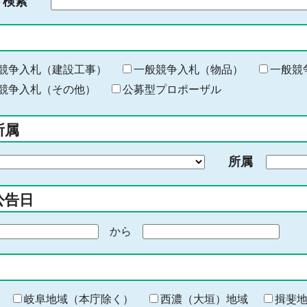
ド検索
検
索
す
る
キ
競争入札（建設工事）
一般競争入札（物品）
一般競
ー
競争入札（その他）
公募型プロポーザル
ワ
ー
所属
ド
を
所属
入
力
公告日
から
期
間
の
終
わ
岐阜地域（本庁除く）
西濃（大垣）地域
揖斐