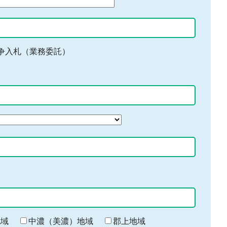
争入札（業務委託）
地域
中濃（美濃）地域
郡上地域