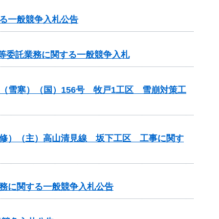
る一般競争入札公告
検等委託業務に関する一般競争入札
付金（雪寒）（国）156号 牧戸1工区 雪崩対策工
補修）（主）高山清見線 坂下工区 工事に関す
業務に関する一般競争入札公告