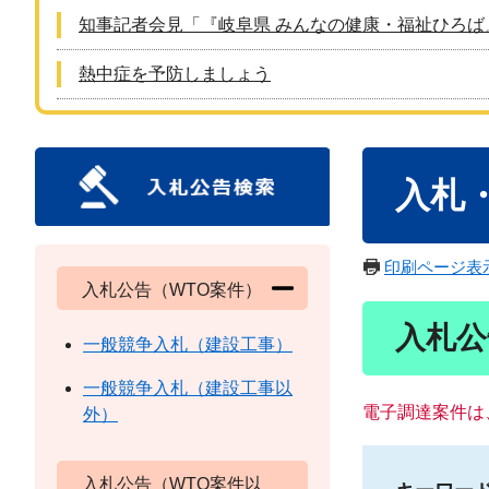
知事記者会見「『岐阜県 みんなの健康・福祉ひろば
熱中症を予防しましょう
本
入札
文
印刷ページ表
入札公告（WTO案件）
入札公
一般競争入札（建設工事）
一般競争入札（建設工事以
電子調達案件は
外）
入札公告（WTO案件以