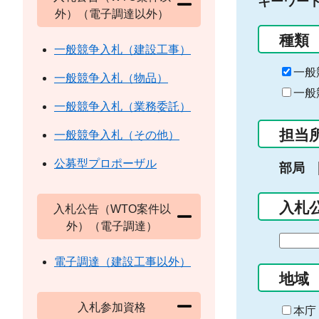
キーワー
外）（電子調達以外）
種類
一般競争入札（建設工事）
一般
一般競争入札（物品）
一般
一般競争入札（業務委託）
担当
一般競争入札（その他）
公募型プロポーザル
部局
入札
入札公告（WTO案件以
外）（電子調達）
期
間
電子調達（建設工事以外）
の
地域
始
入札参加資格
ま
本庁