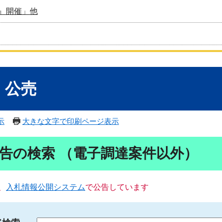
』開催」他
・公売
示
大きな文字で印刷ページ表示
告の検索 （電子調達案件以外）
、
入札情報公開システム
で公告しています