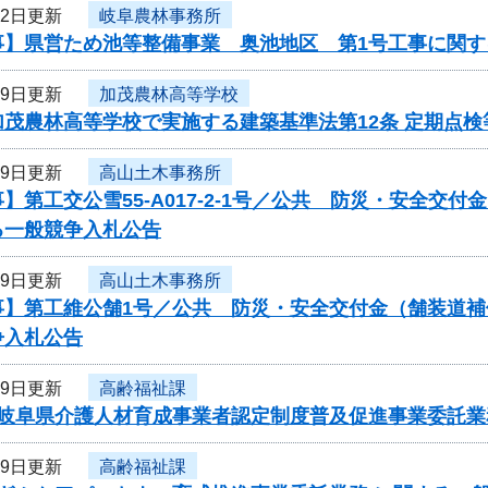
22日更新
岐阜農林事務所
事】県営ため池等整備事業 奥池地区 第1号工事に関す
19日更新
加茂農林高等学校
加茂農林高等学校で実施する建築基準法第12条 定期点
19日更新
高山土木事務所
】第工交公雪55-A017-2-1号／公共 防災・安全交
る一般競争入札公告
19日更新
高山土木事務所
事】第工維公舗1号／公共 防災・安全交付金（舗装道
争入札公告
19日更新
高齢福祉課
度岐阜県介護人材育成事業者認定制度普及促進事業委託
19日更新
高齢福祉課