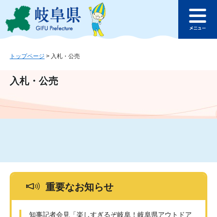
ペ
メ
このページの本文へ
ー
ニ
メ
ジ
ュ
ニ
の
ー
ュ
先
を
ー
頭
飛
トップページ
>
入札・公売
で
ば
す
し
入札・公売
。
て
本
文
へ
重要なお知らせ
知事記者会見「楽しすぎるぞ岐阜！岐阜県アウトドア