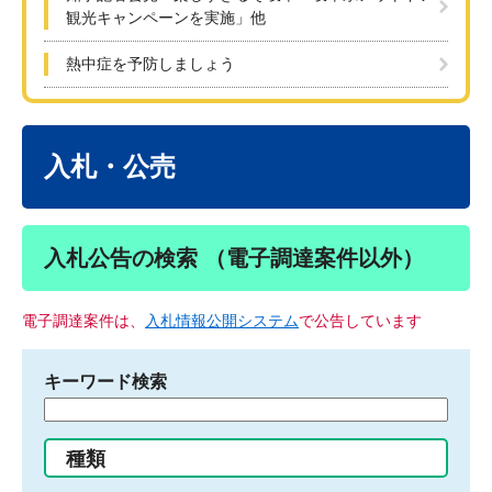
観光キャンペーンを実施」他
熱中症を予防しましょう
本
文
入札・公売
入札公告の検索 （電子調達案件以外）
電子調達案件は、
入札情報公開システム
で公告しています
キーワード検索
検
索
す
種類
る