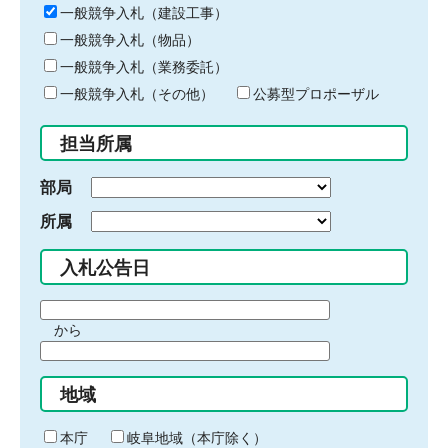
キ
一般競争入札（建設工事）
ー
一般競争入札（物品）
ワ
一般競争入札（業務委託）
ー
ド
一般競争入札（その他）
公募型プロポーザル
を
入
担当所属
力
部局
所属
入札公告日
期
から
間
期
の
間
始
地域
の
ま
終
り
わ
本庁
岐阜地域（本庁除く）