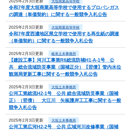
2025年2月3日更新
大垣商業高等学校
令和7年度大垣商業高等学校で使用するプロパンガス
の調達（単価契約）に関する一般競争入札公告
2025年2月3日更新
大垣商業高等学校
令和7年度西濃地区県立学校で使用する再生紙の調達
（単価契約）に関する一般競争入札公告
2025年2月3日更新
岐阜土木事務所
【建設工事】河川工事第R6総流防補H1-A-1号 公
共 総合流域防災事業（国補正分）【翌債】管内水位
観測局更新工事に関する一般競争入札公告
2025年2月3日更新
大垣土木事務所
公河工第総流H2-1号 公共 総合流域防災事業（国補
正）（翌債） 大江川 矢板護岸工工事に関する一般
競争入札公告
2025年2月3日更新
大垣土木事務所
公河工第広河H2-2号 公共 広域河川改修事業（国補