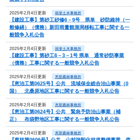
2025年2月4日更新
揖斐土木事務所
【建設工事】第砂工砂修6－9号 県単 砂防維持（一
般修繕）（債務）新田雨量観測局移転工事に関する一
般競争入札公告
2025年2月4日更新
揖斐土木事務所
【建設工事】第砂工6－3－1号 県単 通常砂防事業
（債務）工事に関する一般競争入札公告
2025年2月4日更新
恵那農林事務所
【恵治工第0625号】公共 流域保全総合治山事業（0
国） 北桑原地区工事に関する一般競争入札公告
2025年2月4日更新
恵那農林事務所
【恵治工第0624号】公共 緊急予防治山事業（補
正） 布袋野地区工事に関する一般競争入札公告
2025年2月4日更新
恵那農林事務所
【恵林第0606号】公共 山村強靭化林道整備事業 森