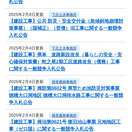
札公告
2025年2月4日更新
下呂土木事務所
【建設工事】公共 防災・安全交付金（急傾斜地崩壊対
策事業）（国補正）（翌債）沼工事に関する一般競争
入札公告
2025年2月4日更新
下呂土木事務所
【建設工事】県単 道路新設改良（暮らしの安全・安
心確保対策費）蛇之尾2期工区道路改良（債務）工事
に関する一般競争入札公告
2025年2月4日更新
揖斐農林事務所
【建設工事】揖防第0602号 県営ため池防災対策事業
徳積大口洞地区 徳積大口洞排水路工事に関する一般競
争入札公告
2025年2月4日更新
揖斐農林事務所
【建設工事】揖治第0621号 復旧治山事業 元地地区工
事（ゼロ国）に関する一般競争入札公告