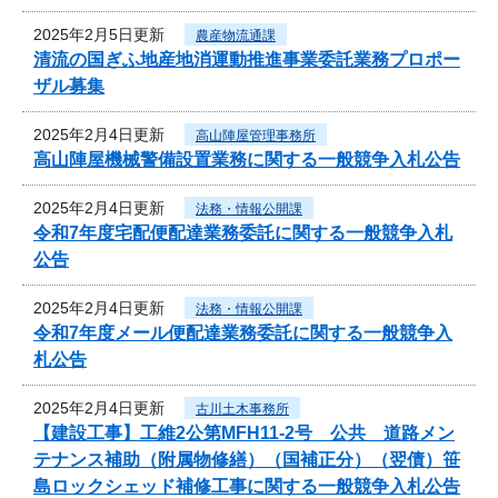
2025年2月5日更新
農産物流通課
清流の国ぎふ地産地消運動推進事業委託業務プロポー
ザル募集
2025年2月4日更新
高山陣屋管理事務所
高山陣屋機械警備設置業務に関する一般競争入札公告
2025年2月4日更新
法務・情報公開課
令和7年度宅配便配達業務委託に関する一般競争入札
公告
2025年2月4日更新
法務・情報公開課
令和7年度メール便配達業務委託に関する一般競争入
札公告
2025年2月4日更新
古川土木事務所
【建設工事】工維2公第MFH11-2号 公共 道路メン
テナンス補助（附属物修繕）（国補正分）（翌債）笹
島ロックシェッド補修工事に関する一般競争入札公告