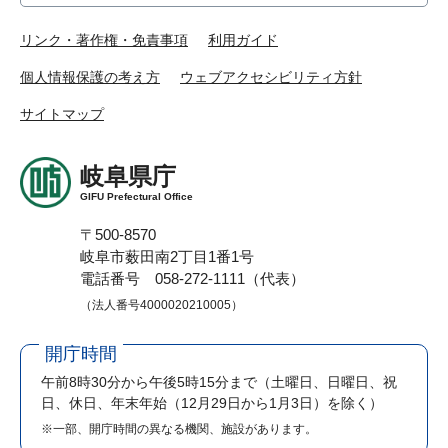
リンク・著作権・免責事項
利用ガイド
個人情報保護の考え方
ウェブアクセシビリティ方針
サイトマップ
岐阜県庁
GIFU Prefectural Office
〒500-8570
岐阜市薮田南2丁目1番1号
電話番号 058-272-1111（代表）
（法人番号4000020210005）
開庁時間
午前8時30分から午後5時15分まで
（土曜日、日曜日、祝
日、休日、年末年始（12月29日から1月3日）を除く）
※一部、開庁時間の異なる機関、施設があります。