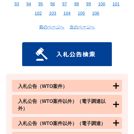
93
94
95
96
97
98
99
100
101
102
103
104
105
106
前のページへ
次のページへ
入札公告（WTO案件）
入札公告（WTO案件以外）（電子調達以
外）
入札公告（WTO案件以外）（電子調達）