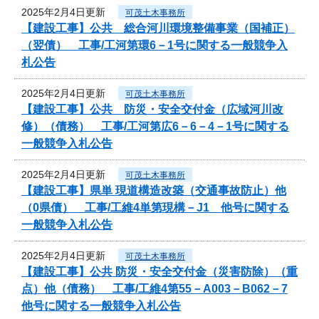
2025年2月4日更新
可茂土木事務所
【建設工事】公共 総合河川環境整備事業（国補正）
（翌債） 工事/工河第環6－1号に関する一般競争入
札公告
2025年2月4日更新
可茂土木事務所
【建設工事】公共 防災・安全交付金（広域河川改
修）（債務） 工事/工河第広6－6－4－1号に関する
一般競争入札公告
2025年2月4日更新
可茂土木事務所
【建設工事】県単 現道構造改築（交通事故防止）他
（0県債） 工事/工維4単第現構－J1 他号に関する
一般競争入札公告
2025年2月4日更新
可茂土木事務所
【建設工事】公共 防災・安全交付金（災害防除）（重
点）他（債務） 工事/工維4第55－A003－B062－7
他号に関する一般競争入札公告