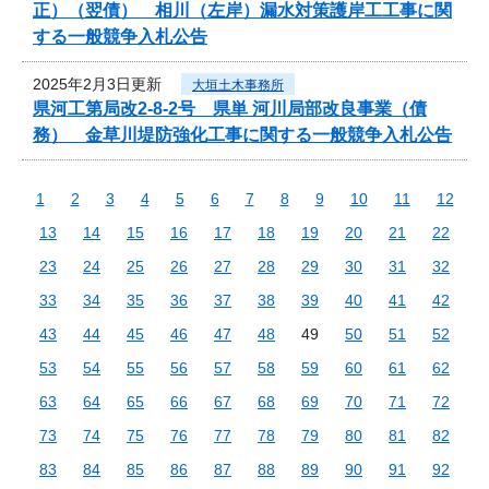
正）（翌債） 相川（左岸）漏水対策護岸工工事に関
する一般競争入札公告
2025年2月3日更新
大垣土木事務所
県河工第局改2-8-2号 県単 河川局部改良事業（債
務） 金草川堤防強化工事に関する一般競争入札公告
1
2
3
4
5
6
7
8
9
10
11
12
13
14
15
16
17
18
19
20
21
22
23
24
25
26
27
28
29
30
31
32
33
34
35
36
37
38
39
40
41
42
43
44
45
46
47
48
49
50
51
52
53
54
55
56
57
58
59
60
61
62
63
64
65
66
67
68
69
70
71
72
73
74
75
76
77
78
79
80
81
82
83
84
85
86
87
88
89
90
91
92