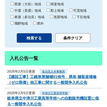
り
西濃（大垣）地域
揖斐地域
中濃（美濃）地域
郡上地域
可茂地域
東濃（多治見）地域
恵那地域
下呂地域
飛騨地域
県外
入札公告一覧
2025年2月5日更新
多治見土木事務所
【建設工事】工維単第舗補01他号 県単 舗装道補修
（ゼロ県債）他工事に関する一般競争入札公告
2025年2月5日更新
中津川工業高等学校
岐阜県立中津川工業高等学校への自動販売機設置に係
る一般競争入札公告