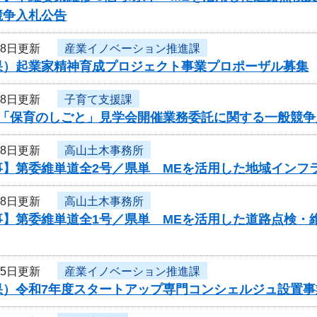
競争入札公告
18日更新
産業イノベーション推進課
果）起業家精神育成プロジェクト事業プロポーザル募集
18日更新
子育て支援課
度「保育のしごと」見学会開催業務委託に関する一般競争
18日更新
高山土木事務所
事】第委維単道全2号／県単 MEを活用した地域インフ
18日更新
高山土木事務所
事】第委維単道全1号／県単 MEを活用した道路点検・
15日更新
産業イノベーション推進課
果）令和7年度スタートアップ専門コンシェルジュ設置事