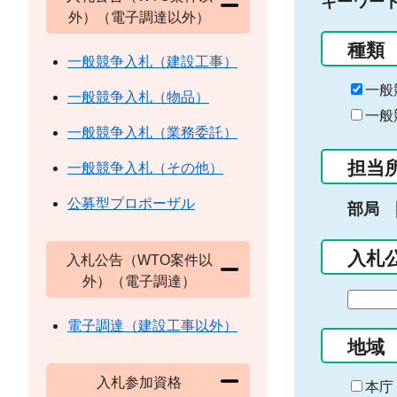
キーワー
外）（電子調達以外）
種類
一般競争入札（建設工事）
一般
一般競争入札（物品）
一般
一般競争入札（業務委託）
担当
一般競争入札（その他）
公募型プロポーザル
部局
入札
入札公告（WTO案件以
外）（電子調達）
期
間
電子調達（建設工事以外）
の
地域
始
入札参加資格
ま
本庁