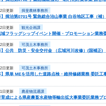
22日更新
揖斐農林事務所
】揖治第0701号 緊急総合治山事業 白谷地区工事（
22日更新
観光企画課
流域フラッグシップイベント開催・プロモーション業務
22日更新
可茂土木事務所
】公共 防災・安全交付金 （広域河川改修）(国補正) 
22日更新
可茂土木事務所
】県単 MEを活用した道路点検・維持修繕業務 委託工事
21日更新
農産物流通課
者育成による県産農畜水産物等輸出拡大事業委託業務プ