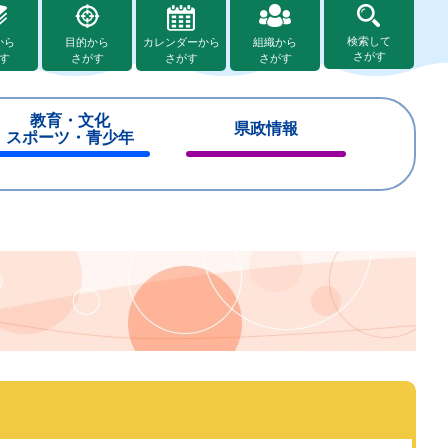
検索して
から
目的から
カレンダーから
組織から
さがす
す
さがす
さがす
さがす
教育・文化
県政情報
スポーツ・青少年
閉
閉
じ
じ
る
る