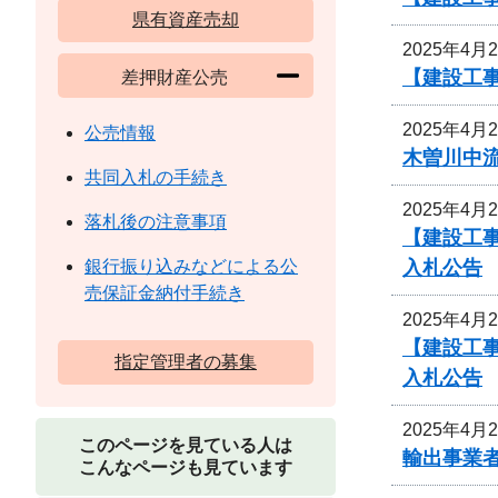
県有資産売却
2025年4月
【建設工事
差押財産公売
2025年4月
公売情報
木曽川中
共同入札の手続き
2025年4月
落札後の注意事項
【建設工事
入札公告
銀行振り込みなどによる公
売保証金納付手続き
2025年4月
【建設工事
指定管理者の募集
入札公告
2025年4月
このページを見ている人は
輸出事業
こんなページも見ています