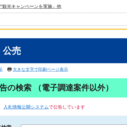
ア観光キャンペーンを実施」他
・公売
示
大きな文字で印刷ページ表示
告の検索 （電子調達案件以外）
、
入札情報公開システム
で公告しています