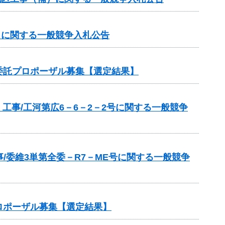
補）に関する一般競争入札公告
委託プロポーザル募集【選定結果】
工事/工河第広6－6－2－2号に関する一般競争
/委維3単第全委－R7－ME号に関する一般競争
ロポーザル募集【選定結果】