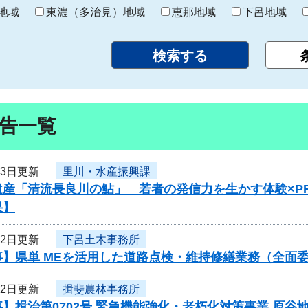
り
地域
東濃（多治見）地域
恵那地域
下呂地域
告一覧
23日更新
里川・水産振興課
遺産「清流長良川の鮎」 若者の発信力を生かす体験×P
果】
22日更新
下呂土木事務所
事】県単 MEを活用した道路点検・維持修繕業務（全面
22日更新
揖斐農林事務所
】揖治第0702号 緊急機能強化・老朽化対策事業 原