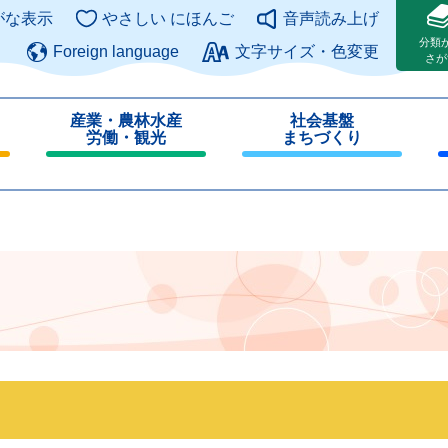
このページの本文へ
がな表示
やさしい にほんご
音声読み上げ
分類
Foreign language
文字サイズ・色変更
さが
産業・農林水産
社会基盤
労働・観光
まちづくり
閉
閉
じ
じ
る
る