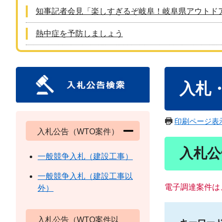
知事記者会見「楽しすぎるぞ岐阜！岐阜県アウトド
熱中症を予防しましょう
本
入札
文
印刷ページ表
入札公告（WTO案件）
入札公
一般競争入札（建設工事）
一般競争入札（建設工事以
電子調達案件は
外）
入札公告（WTO案件以