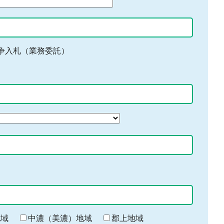
争入札（業務委託）
地域
中濃（美濃）地域
郡上地域