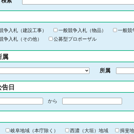
ド検索
検
索
す
る
キ
競争入札（建設工事）
一般競争入札（物品）
一般競
ー
競争入札（その他）
公募型プロポーザル
ワ
ー
所属
ド
を
所属
入
力
公告日
から
期
間
の
終
わ
岐阜地域（本庁除く）
西濃（大垣）地域
揖斐