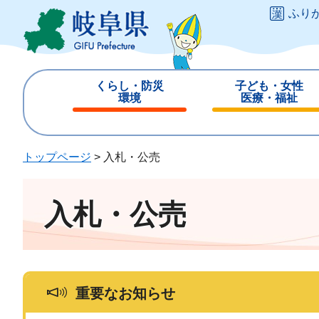
ペ
メ
ふり
ー
ニ
ジ
ュ
の
ー
先
を
くらし・防災
子ども・女性
頭
飛
環境
医療・福祉
で
ば
閉
閉
す
し
じ
じ
。
て
る
る
トップページ
>
入札・公売
本
文
へ
入札・公売
重要なお知らせ