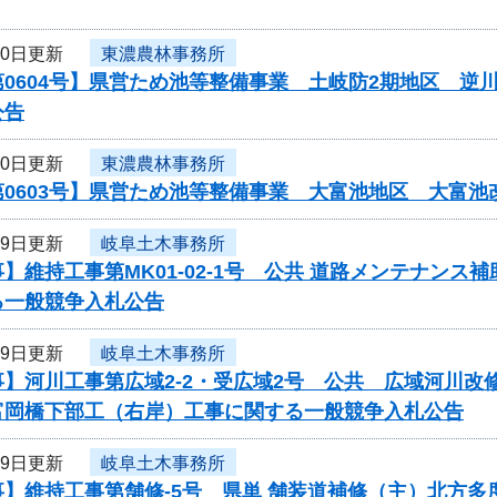
20日更新
東濃農林事務所
第0604号】県営ため池等整備事業 土岐防2期地区 
公告
20日更新
東濃農林事務所
第0603号】県営ため池等整備事業 大富池地区 大富
19日更新
岐阜土木事務所
】維持工事第MK01-02-1号 公共 道路メンテナン
る一般競争入札公告
19日更新
岐阜土木事務所
事】河川工事第広域2-2・受広域2号 公共 広域河川
岡橋下部工（右岸）工事に関する一般競争入札公告
19日更新
岐阜土木事務所
事】維持工事第舗修-5号 県単 舗装道補修（主）北方