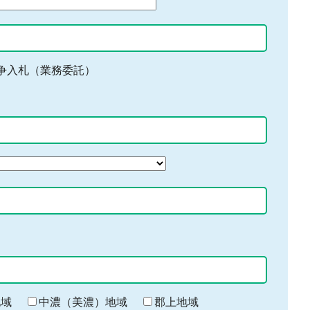
争入札（業務委託）
地域
中濃（美濃）地域
郡上地域