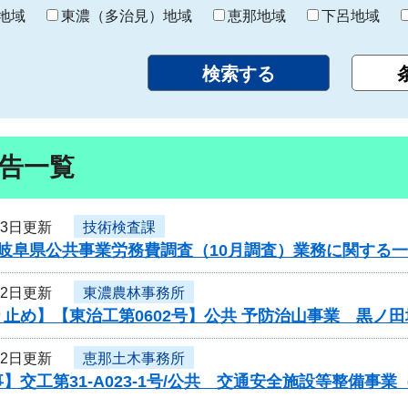
り
地域
東濃（多治見）地域
恵那地域
下呂地域
告一覧
23日更新
技術検査課
度岐阜県公共事業労務費調査（10月調査）業務に関する
22日更新
東濃農林事務所
止め】【東治工第0602号】公共 予防治山事業 黒ノ
22日更新
恵那土木事務所
】交工第31-A023-1号/公共 交通安全施設等整備事