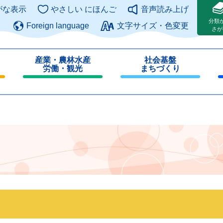
このページの本文へ
がな表示
やさしい にほんご
音声読み上げ
分類
Foreign language
文字サイズ・色変更
さが
産業・農林水産
社会基盤
労働・観光
まちづくり
閉
閉
じ
じ
る
る