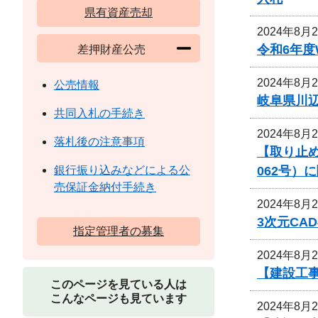
県有資産売却
2024年8月
令和6年
差押財産公売
2024年8月
公売情報
岐阜県川
共同入札の手続き
2024年8月
落札後の注意事項
【取り止め
062号）
銀行振り込みなどによる公
売保証金納付手続き
2024年8月
3次元CA
指定管理者の募集
2024年8月
【建設工
このページを見ている人は
こんなページも見ています
2024年8月