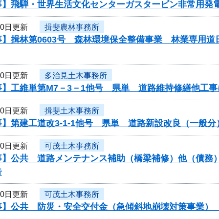
事】飛騨・世界生活文化センターガスタービン非常用発
20日更新
揖斐農林事務所
事】揖林第0603号 森林環境保全整備事業 林業専用
20日更新
多治見土木事務所
事】工維単第M7－3－1他号 県単 道路維持修繕他工
20日更新
揖斐土木事務所
】第建工道改3-1-1他号 県単 道路新設改良（一般
20日更新
可茂土木事務所
】公共 道路メンテナンス補助（橋梁補修）他（債務） 
告
20日更新
可茂土木事務所
】公共 防災・安全交付金（急傾斜地崩壊対策事業） 工