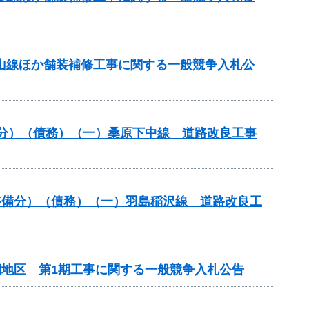
美山線ほか舗装補修工事に関する一般競争入札公
般分）（債務）（一）桑原下中線 道路改良工事
路整備分）（債務）（一）羽島稲沢線 道路改良工
期地区 第1期工事に関する一般競争入札公告