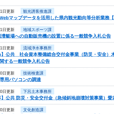
21日更新
観光誘客推進課
度Webマップデータを活用した県内観光動向等分析業務
21日更新
地域スポーツ課
辺漕艇場への自動販売機の設置に係る一般競争入札公告
21日更新
流域浄水事務所
】公共 社会資本整備総合交付金事業（防災・安全）木曽川
に関する一般競争入札公告
20日更新
技術検査課
D専用パソコンの調達
20日更新
下呂土木事務所
事】公共 防災・安全交付金（急傾斜地崩壊対策事業）愛
20日更新
文化創造課