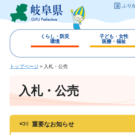
ペ
メ
ふり
ー
ニ
ジ
ュ
の
ー
先
を
くらし・防災
子ども・女性
頭
飛
環境
医療・福祉
で
ば
閉
閉
す
し
じ
じ
。
て
る
る
トップページ
>
入札・公売
本
文
へ
入札・公売
重要なお知らせ