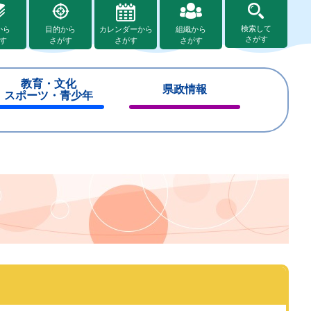
検索して
から
目的から
カレンダーから
組織から
さがす
す
さがす
さがす
さがす
教育・文化
県政情報
スポーツ・青少年
閉
閉
じ
じ
る
る