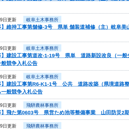
19日更新
岐阜土木事務所
事】維持工事第舗修-3号 県単 舗装道補修（主）岐阜
19日更新
岐阜土木事務所
】建設工事第道改-1-19号 県単 道路新設改良（一
一般競争入札公告
19日更新
岐阜土木事務所
】建設工事第R6-K1-1号 公共 道路改築（県境道
る一般競争入札公告
19日更新
飛騨農林事務所
】飛た第0603号 県営ため池等整備事業 山田防災2
19日更新
飛騨農林事務所