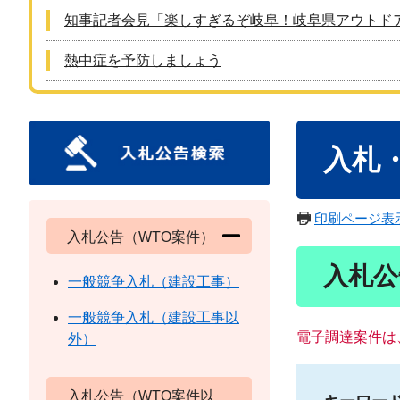
知事記者会見「楽しすぎるぞ岐阜！岐阜県アウトド
熱中症を予防しましょう
本
入札
文
印刷ページ表
入札公告（WTO案件）
入札公
一般競争入札（建設工事）
一般競争入札（建設工事以
電子調達案件は
外）
入札公告（WTO案件以