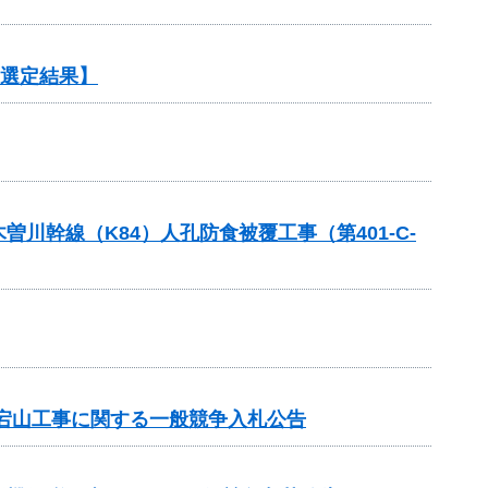
【選定結果】
幹線（K84）人孔防食被覆工事（第401-C-
宕山工事に関する一般競争入札公告