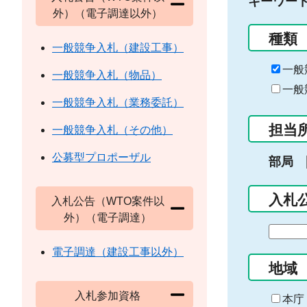
キーワー
外）（電子調達以外）
種類
一般競争入札（建設工事）
一般
一般競争入札（物品）
一般
一般競争入札（業務委託）
担当
一般競争入札（その他）
公募型プロポーザル
部局
入札
入札公告（WTO案件以
外）（電子調達）
期
間
電子調達（建設工事以外）
の
地域
始
入札参加資格
ま
本庁