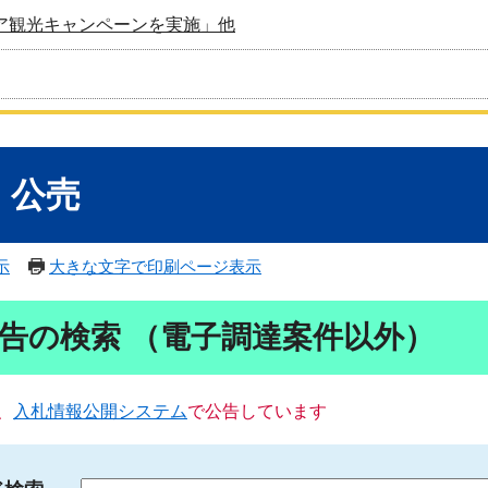
ア観光キャンペーンを実施」他
・公売
示
大きな文字で印刷ページ表示
告の検索 （電子調達案件以外）
、
入札情報公開システム
で公告しています