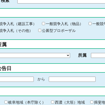
ド検索
検
索
す
る
キ
競争入札（建設工事）
一般競争入札（物品）
一般競
ー
競争入札（その他）
公募型プロポーザル
ワ
ー
所属
ド
を
所属
入
力
公告日
から
期
間
の
終
わ
岐阜地域（本庁除く）
西濃（大垣）地域
揖斐