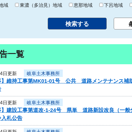
り
地域
東濃（多治見）地域
恵那地域
下呂地域
告一覧
24日更新
岐阜土木事務所
】維持工事第MK01-01号 公共 道路メンテナンス
告
24日更新
岐阜土木事務所
】建設工事第道改-1-24号 県単 道路新設改良（一
争入札公告
24日更新
岐阜土木事務所