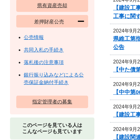
県有資産売却
【建設工事
工事に関
差押財産公売
2024年9月
公売情報
県維工第
公告
共同入札の手続き
2024年9月
落札後の注意事項
【中た債
銀行振り込みなどによる公
売保証金納付手続き
2024年9月
【中中第
指定管理者の募集
2024年9月
【建設工事
このページを見ている人は
2024年9月
こんなページも見ています
【建設関連