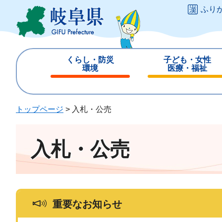
ペ
メ
ふり
ー
ニ
ジ
ュ
の
ー
先
を
くらし・防災
子ども・女性
頭
飛
環境
医療・福祉
で
ば
閉
閉
す
し
じ
じ
。
て
る
る
トップページ
>
入札・公売
本
文
へ
入札・公売
重要なお知らせ