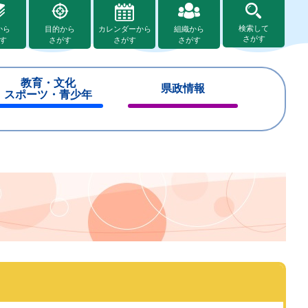
検索して
から
目的から
カレンダーから
組織から
さがす
す
さがす
さがす
さがす
教育・文化
県政情報
スポーツ・青少年
閉
閉
じ
じ
る
る