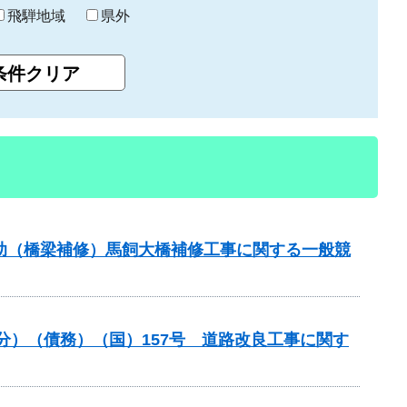
飛騨地域
県外
補助（橋梁補修）馬飼大橋補修工事に関する一般競
般分）（債務）（国）157号 道路改良工事に関す