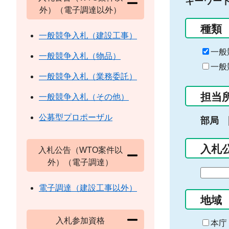
キーワー
外）（電子調達以外）
種類
一般競争入札（建設工事）
一般
一般競争入札（物品）
一般
一般競争入札（業務委託）
担当
一般競争入札（その他）
公募型プロポーザル
部局
入札
入札公告（WTO案件以
外）（電子調達）
期
間
電子調達（建設工事以外）
の
地域
始
入札参加資格
ま
本庁