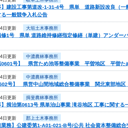
】建設工事第道改-1-31-4号 県単 道路新設改良
する一般競争入札公告
24日更新
大垣土木事務所
指修1号 県単 道路維持修繕指定修繕（単建）アンダー
24日更新
中濃農林事務所
第0601号】 県営ため池等整備事業 平曽地区 平曽
24日更新
中濃農林事務所
0602号】 県営中山間地域総合整備事業 関北東部地
24日更新
揖斐農林事務所
】揖治第0613号 県単治山事業 滝谷地区 工事に関す
24日更新
郡上土木事務所
業務】公建委第1-A01-021-B号/公共 社会資本整備