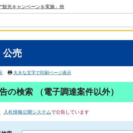
ア観光キャンペーンを実施」他
・公売
示
大きな文字で印刷ページ表示
告の検索 （電子調達案件以外）
、
入札情報公開システム
で公告しています