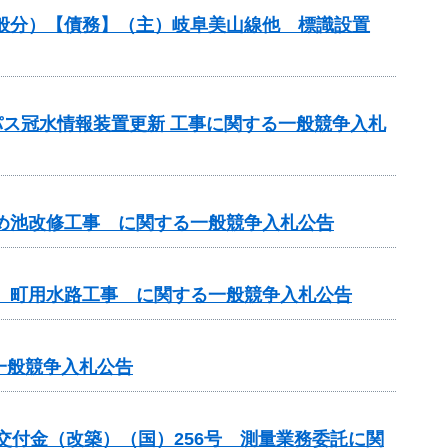
（一般分）【債務】（主）岐阜美山線他 標識設置
パス冠水情報装置更新 工事に関する一般競争入札
ため池改修工事 に関する一般競争入札公告
区 町用水路工事 に関する一般競争入札公告
る一般競争入札公告
総合交付金（改築）（国）256号 測量業務委託に関