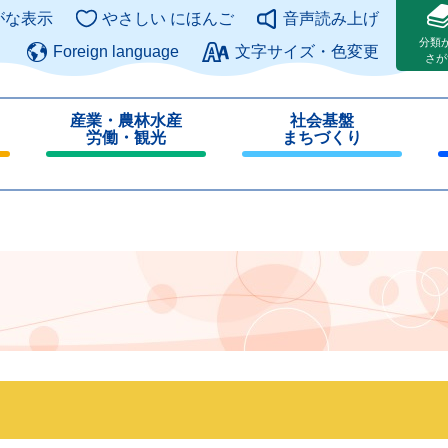
このページの本文へ
がな表示
やさしい にほんご
音声読み上げ
分類
Foreign language
文字サイズ・色変更
さが
産業・農林水産
社会基盤
労働・観光
まちづくり
閉
閉
じ
じ
る
る