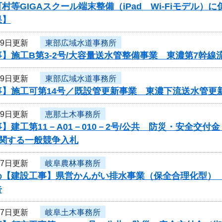
村等GIGAスクール端末整備（iPad Wi-Fiモデル
果】
19日更新
東部広域水道事務所
】施工B第3-2号/大容量送水管整備事業 東濃第7幹線
19日更新
東部広域水道事務所
事】施工可第14号／既設管更新事業 東濃下流送水管更
19日更新
恵那土木事務所
】建工第11－A01－010－2号/公共 防災・安全交付
に関する一般競争入札
17日更新
岐阜農林事務所
め【建設工事】県営かんがい排水事業（保全合理化型）
告
17日更新
岐阜土木事務所