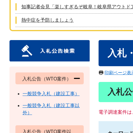
知事記者会見「楽しすぎるぞ岐阜！岐阜県アウトド
熱中症を予防しましょう
本
入札
文
印刷ページ表
入札公告（WTO案件）
入札公
一般競争入札（建設工事）
一般競争入札（建設工事以
電子調達案件は
外）
入札公告（WTO案件以