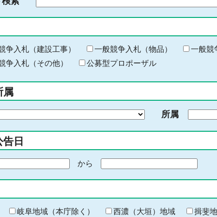
ド検索
検
索
す
る
キ
競争入札（建設工事）
一般競争入札（物品）
一般競
ー
競争入札（その他）
公募型プロポーザル
ワ
ー
所属
ド
を
所属
入
力
公告日
から
期
間
の
終
わ
岐阜地域（本庁除く）
西濃（大垣）地域
揖斐