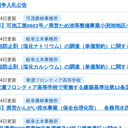
競争入札公告
24日更新
可茂農林事務所
事】可池工第0603号／県営ため池等整備事業小渕池地区
24日更新
岐阜土木事務所
凍結防止剤（塩化ナトリウム）の調達（単価契約）に関す
24日更新
岐阜土木事務所
凍結防止剤（塩化カルシウム）の調達（単価契約）に関す
24日更新
東濃フロンティア高等学校
東濃フロンティア高等学校で実施する建築基準法第12条
24日更新
岐阜農林事務所
事】県営かんがい排水事業（保全合理化型） 各務用水
24日更新
岐阜土木事務所