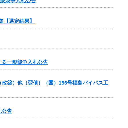
一般競争入札公告
集【選定結果】
する一般競争入札公告
金（改築）他（翌債）（国）156号福島バイパス工
札公告