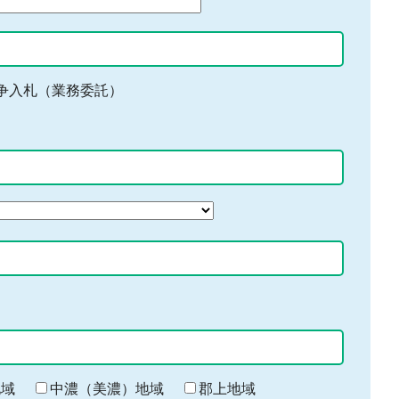
争入札（業務委託）
地域
中濃（美濃）地域
郡上地域