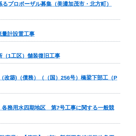
）に係るプロポーザル募集（美濃加茂市・北方町）
流量計設置工事
新（1工区）舗装復旧工事
金（改築)（債務）（（国）256号）橋梁下部工（P
 各務用水四期地区 第7号工事に関する一般競