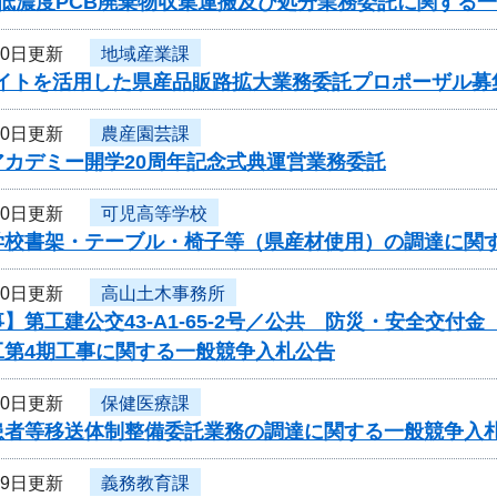
 低濃度PCB廃棄物収集運搬及び処分業務委託に関する
20日更新
地域産業課
サイトを活用した県産品販路拡大業務委託プロポーザル募
20日更新
農産園芸課
アカデミー開学20周年記念式典運営業務委託
20日更新
可児高等学校
学校書架・テーブル・椅子等（県産材使用）の調達に関
20日更新
高山土木事務所
】第工建公交43-A1-65-2号／公共 防災・安全交付
工第4期工事に関する一般競争入札公告
20日更新
保健医療課
患者等移送体制整備委託業務の調達に関する一般競争入
19日更新
義務教育課