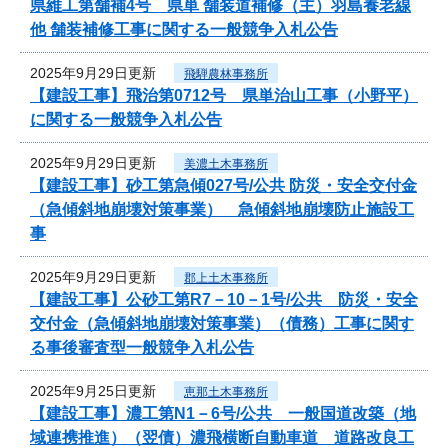
県維工第舗補4号 県単 舗装道補修（主）羽島養老線
他 舗装補修工事に関する一般競争入札公告
2025年9月29日更新
飛騨農林事務所
【建設工事】飛治第0712号 県単治山工事（小野平）
に関する一般競争入札公告
2025年9月29日更新
美濃土木事務所
【建設工事】砂工第急傾027号/公共 防災・安全交付金
（急傾斜地崩壊対策事業） 急傾斜地崩壊防止施設工
事
2025年9月29日更新
郡上土木事務所
【建設工事】公砂工第R7－10－1号/公共 防災・安全
交付金（急傾斜地崩壊対策事業）（債務）工事に関す
る事後審査型一般競争入札公告
2025年9月25日更新
恵那土木事務所
【建設工事】濃工第N1－6号/公共 一般国道改築（地
域連携推進）（翌債）濃飛横断自動車道 道路改良工