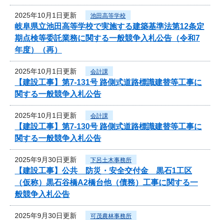
2025年10月1日更新
池田高等学校
岐阜県立池田高等学校で実施する建築基準法第12条定
期点検等委託業務に関する一般競争入札公告（令和7
年度）（再）
2025年10月1日更新
会計課
【建設工事】第7-131号 路側式道路標識建替等工事に
関する一般競争入札公告
2025年10月1日更新
会計課
【建設工事】第7-130号 路側式道路標識建替等工事に
関する一般競争入札公告
2025年9月30日更新
下呂土木事務所
【建設工事】公共 防災・安全交付金 黒石1工区
（仮称）黒石谷橋A2橋台他（債務）工事に関する一
般競争入札公告
2025年9月30日更新
可茂農林事務所