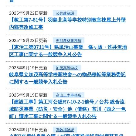
2025年9月22日更新
公共建築課
【教工第7-81号】羽島北高等学校特別教室棟屋上外壁
内部等改修工事
2025年9月22日更新
恵那農林事務所
【恵治工第0711号】県単治山事業 條ヶ坂・洗井沢地
区工事に関する一般競争入札公告
2025年9月19日更新
加茂高等学校
岐阜県立加茂高等学校新校舎への物品移転等業務委託
に関する一般競争入札公告
2025年9月19日更新
高山土木事務所
【建設工事】第工河公総R7-10-2-1他号／公共 総合流
域防災事業（防災・安全）他（債務）苔川（西之一色
町）護岸工事に関する一般競争入札公告
2025年9月19日更新
高齢福祉課