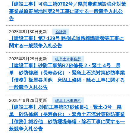
【建設工事】可強工第0702号／県営農道施設強化対策
事業越原笹屋地区第2号工事に関する一般競争入札公
告
2025年9月30日更新
会計課
【建設工事】第7-129号 路側式道路標識建替等工事に
関する一般競争入札公告
2025年9月29日更新
岐阜土木事務所
【建設工事】砂防工事第R7砂修長-2・緊土-4号 県
単 砂防修繕（長寿命化）・緊急土石流対策砂防事業
【債務】板屋谷川他 床固工修繕・除石工事に関する
一般競争入札公告
2025年9月29日更新
岐阜土木事務所
【建設工事】.砂防工事第R7砂修長-1・緊土-3号 県
単 砂防修繕（長寿命化）・緊急土石流対策砂防事業
【債務】城谷他 砂防堰堤修繕・除石工事に関する一
般競争入札公告