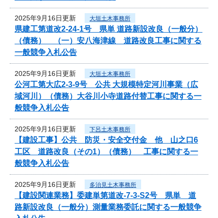
2025年9月16日更新
大垣土木事務所
県建工第道改2-24-1号 県単 道路新設改良（一般分）
（債務） （一）安八海津線 道路改良工事に関する
一般競争入札公告
2025年9月16日更新
大垣土木事務所
公河工第大広2-3-9号 公共 大規模特定河川事業（広
域河川）（債務）大谷川小寺道路付替工事に関する一
般競争入札公告
2025年9月16日更新
下呂土木事務所
【建設工事】公共 防災・安全交付金 他 山之口6
工区 道路改良（その1）（債務） 工事に関する一
般競争入札公告
2025年9月16日更新
多治見土木事務所
【建設関連業務】委建単第道改-7-3-S2号 県単 道
路新設改良（一般分）測量業務委託に関する一般競争