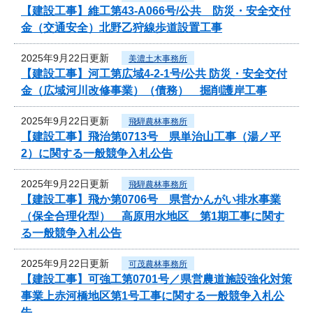
【建設工事】維工第43-A066号/公共 防災・安全交付
金（交通安全）北野乙狩線歩道設置工事
2025年9月22日更新
美濃土木事務所
【建設工事】河工第広域4-2-1号/公共 防災・安全交付
金（広域河川改修事業）（債務） 掘削護岸工事
2025年9月22日更新
飛騨農林事務所
【建設工事】飛治第0713号 県単治山工事（湯ノ平
2）に関する一般競争入札公告
2025年9月22日更新
飛騨農林事務所
【建設工事】飛か第0706号 県営かんがい排水事業
（保全合理化型） 高原用水地区 第1期工事に関す
る一般競争入札公告
2025年9月22日更新
可茂農林事務所
【建設工事】可強工第0701号／県営農道施設強化対策
事業上赤河橋地区第1号工事に関する一般競争入札公
告