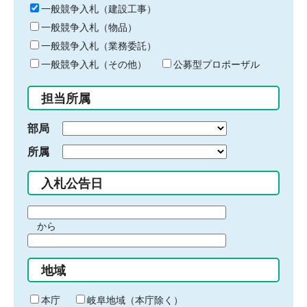
キ
一般競争入札（建設工事）
ー
一般競争入札（物品）
ワ
一般競争入札（業務委託）
ー
ド
一般競争入札（その他）
公募型プロポーザル
を
入
担当所属
力
部局
所属
入札公告日
期
から
間
期
の
間
始
地域
の
ま
終
り
わ
本庁
岐阜地域（本庁除く）