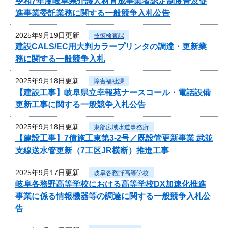
令和7年度岐阜県介護人材育成事業者認定制度普及促
進事業委託業務に関する一般競争入札公告
2025年9月19日更新
技術検査課
建設CALS/EC用大判カラープリンタの調達・更新業
務に関する一般競争入札
2025年9月18日更新
障害福祉課
【建設工事】岐阜県立幸報苑ナースコール・電話設備
更新工事に関する一般競争入札公告
2025年9月18日更新
東部広域水道事務所
【建設工事】7債施工東第3-2号／既設管更新事業 武並
支線送水管更新（7工区JR横断）推進工事
2025年9月17日更新
岐阜各務野高等学校
岐阜各務野高等学校における高等学校DX加速化推進
事業に係る情報機器等の調達に関する一般競争入札公
告