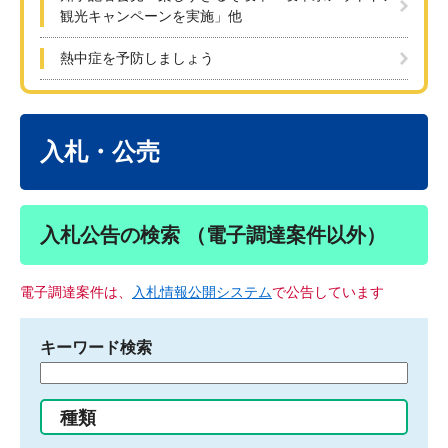
観光キャンペーンを実施」他
熱中症を予防しましょう
本
文
入札・公売
入札公告の検索 （電子調達案件以外）
電子調達案件は、
入札情報公開システム
で公告しています
キーワード検索
検
索
す
種類
る