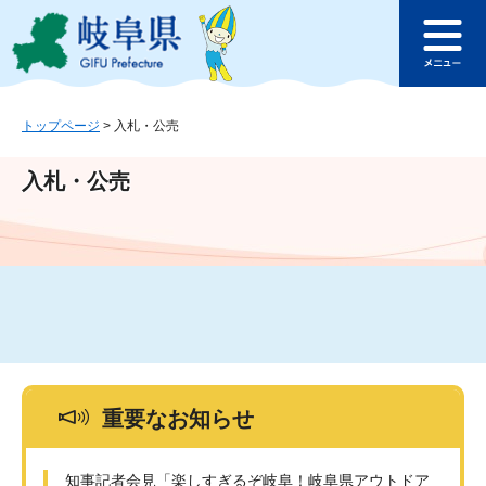
ペ
メ
このページの本文へ
ー
ニ
メ
ジ
ュ
ニ
の
ー
ュ
先
を
ー
頭
飛
トップページ
>
入札・公売
で
ば
す
し
入札・公売
。
て
本
文
へ
重要なお知らせ
知事記者会見「楽しすぎるぞ岐阜！岐阜県アウトドア