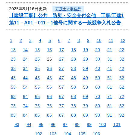
2025年9月16日更新
可茂土木事務所
【建設工事】公共 防災・安全交付金他 工事/工建1
第11－A01－011－1他号に関する一般競争入札公告
1
2
3
4
5
6
7
8
9
10
11
12
13
14
15
16
17
18
19
20
21
22
23
24
25
26
27
28
29
30
31
32
33
34
35
36
37
38
39
40
41
42
43
44
45
46
47
48
49
50
51
52
53
54
55
56
57
58
59
60
61
62
63
64
65
66
67
68
69
70
71
72
73
74
75
76
77
78
79
80
81
82
83
84
85
86
87
88
89
90
91
92
93
94
95
96
97
98
99
100
101
102
103
104
105
106