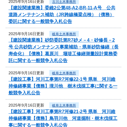
2025年9月16日更新
古川土木事務所
【建設関連業務】委維2公第48-A2-BR-11-A号 公共
道路メンテナンス補助（JR跨線橋梁点検）（債務）
委託に関する一般競争入札公告
2025年9月16日更新
岐阜土木事務所
【建設関連業務】砂防委託第R7砂メ－4・砂修長－2
号 公共砂防メンテナンス事業補助・県単砂防修繕（長
寿命化）【債務】葛原川 堰堤工修繕測量設計業務委
託に関する一般競争入札公告
2025年9月16日更新
岐阜土木事務所
【建設工事】河川工事第R7河修22-1号 県単 河川維
持修繕事業【債務】境川他 樹木伐採工事に関する一
般競争入札公告
2025年9月16日更新
岐阜土木事務所
【建設工事】河川工事第R7河修21-2号 県単 河川維
持修繕事業【債務】鳥羽川他 河道掘削・樹木伐採工
事に関する一般競争入札公告