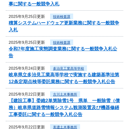
事に関する一般競争入札
2025年9月25日更新
技術検査課
積算システムハードウェア更新業務に関する一般競争
入札
2025年9月25日更新
技術検査課
令和7年度施工実態調査業務に関する一般競争入札公
告
2025年9月24日更新
多治見工業高等学校
岐阜県立多治見工業高等学校で実施する建築基準法第
12条定期点検等委託業務に関する一般競争入札公告
2025年9月22日更新
古川土木事務所
【建設工事】委維2単第除雪1号 県単 一般除雪（債
務）岐阜県道路雪情報システム観測装置及び機器修繕
工事委託に関する一般競争入札公告
2025年9月22日更新
美濃土木事務所