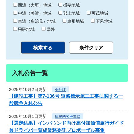
り
西濃（大垣）地域
揖斐地域
中濃（美濃）地域
郡上地域
可茂地域
東濃（多治見）地域
恵那地域
下呂地域
飛騨地域
県外
入札公告一覧
2025年10月2日更新
会計課
【建設工事】第7-136号 道路標示施工工事に関する一
般競争入札公告
2025年10月1日更新
観光誘客推進課
【選定結果】インバウンド向け高付加価値旅行ガイド
兼ドライバー育成業務委託プロポーザル募集