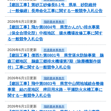
【建設工事】第砂工砂修長8-1号 県単 砂防維持
（一般修繕）長寿命化工事に関する一般競争入札公告
2026年6月1日更新
飛騨農林事務所
【建設工事】飛か第0804号 県営かんがい排水事業
（保全合理化型）中根地区 揚水機場改修工事に関す
る一般競争入札公告
2026年6月1日更新
西濃農林事務所
【建設工事】債西た第0801号 県営湛水防除事業 鵜
森三郷地区 鵜森三郷排水機場第7期（除塵機製作据
付）工事に関する一般競争入札公告
2026年6月1日更新
飛騨農林事務所
【建設工事】飛中第0803号 県営中山間地域総合整備
事業 結の里地区 稗田用水路・平瀬防火水槽工事に
関する一般競争入札公告
2026年6月1日更新
飛騨農林事務所