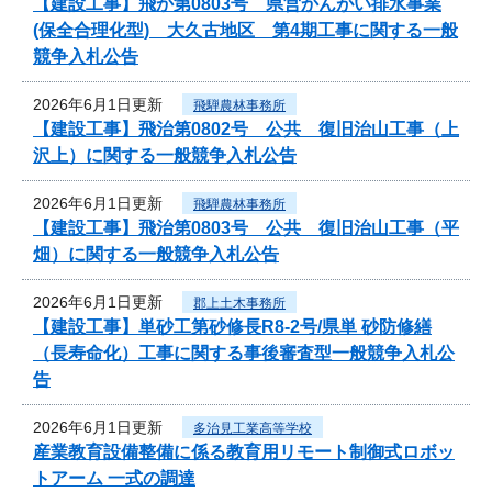
【建設工事】飛か第0803号 県営かんがい排水事業
(保全合理化型) 大久古地区 第4期工事に関する一般
競争入札公告
2026年6月1日更新
飛騨農林事務所
【建設工事】飛治第0802号 公共 復旧治山工事（上
沢上）に関する一般競争入札公告
2026年6月1日更新
飛騨農林事務所
【建設工事】飛治第0803号 公共 復旧治山工事（平
畑）に関する一般競争入札公告
2026年6月1日更新
郡上土木事務所
【建設工事】単砂工第砂修長R8-2号/県単 砂防修繕
（長寿命化）工事に関する事後審査型一般競争入札公
告
2026年6月1日更新
多治見工業高等学校
産業教育設備整備に係る教育用リモート制御式ロボッ
トアーム 一式の調達