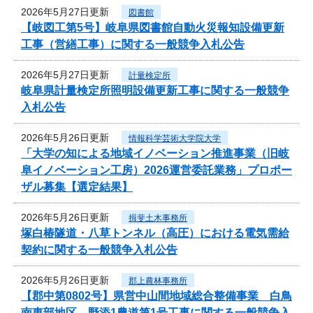
2026年5月27日更新
図書館
【岐図工第5号】岐阜県図書館自動火災報知設備更新
工事（営繕工事）に関する一般競争入札公告
2026年5月27日更新
計量検定所
岐阜県計量検定所照明設備更新工事に関する一般競争
入札公告
2026年5月26日更新
情報科学芸術大学院大学
「大学の知による地域イノベーション推進事業（旧岐
阜イノベーション工房）2026運営委託業務」プロポー
ザル募集【選定結果】
2026年5月26日更新
揖斐土木事務所
塚白椿隧道・八草トンネル（高圧）における電気需給
契約に関する一般競争入札公告
2026年5月26日更新
郡上農林事務所
【郡中第0802号】県営中山間地域総合整備事業 白鳥
南東部地区 野添1農道第1号工事に関する一般競争入