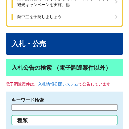
観光キャンペーンを実施」他
熱中症を予防しましょう
本
文
入札・公売
入札公告の検索 （電子調達案件以外）
電子調達案件は、
入札情報公開システム
で公告しています
キーワード検索
検
索
す
種類
る