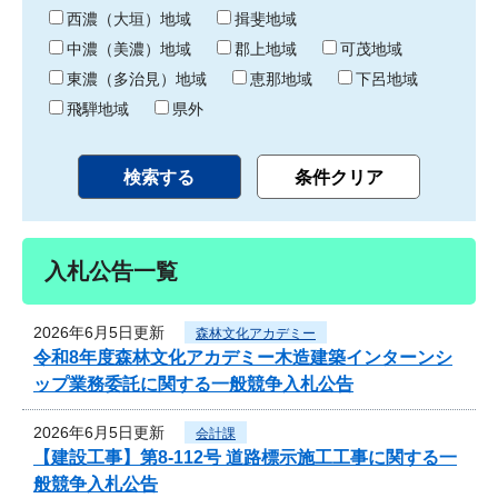
り
西濃（大垣）地域
揖斐地域
中濃（美濃）地域
郡上地域
可茂地域
東濃（多治見）地域
恵那地域
下呂地域
飛騨地域
県外
入札公告一覧
2026年6月5日更新
森林文化アカデミー
令和8年度森林文化アカデミー木造建築インターンシ
ップ業務委託に関する一般競争入札公告
2026年6月5日更新
会計課
【建設工事】第8-112号 道路標示施工工事に関する一
般競争入札公告