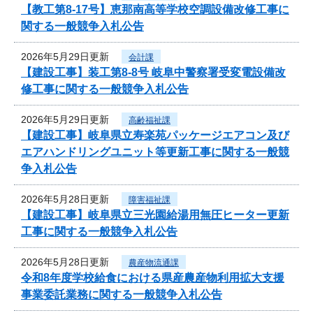
【教工第8-17号】恵那南高等学校空調設備改修工事に
関する一般競争入札公告
2026年5月29日更新
会計課
【建設工事】装工第8-8号 岐阜中警察署受変電設備改
修工事に関する一般競争入札公告
2026年5月29日更新
高齢福祉課
【建設工事】岐阜県立寿楽苑パッケージエアコン及び
エアハンドリングユニット等更新工事に関する一般競
争入札公告
2026年5月28日更新
障害福祉課
【建設工事】岐阜県立三光園給湯用無圧ヒーター更新
工事に関する一般競争入札公告
2026年5月28日更新
農産物流通課
令和8年度学校給食における県産農産物利用拡大支援
事業委託業務に関する一般競争入札公告