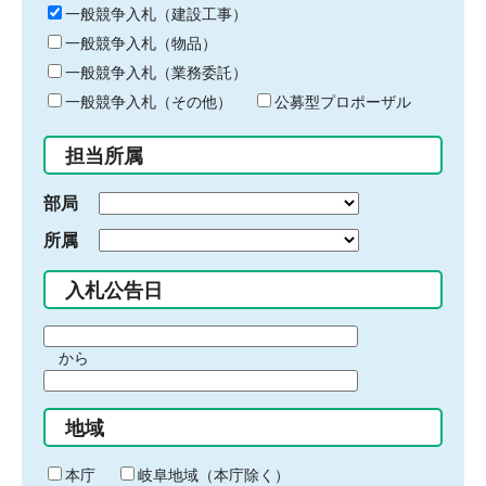
キ
一般競争入札（建設工事）
ー
一般競争入札（物品）
ワ
一般競争入札（業務委託）
ー
ド
一般競争入札（その他）
公募型プロポーザル
を
入
担当所属
力
部局
所属
入札公告日
期
から
間
期
の
間
始
地域
の
ま
終
り
わ
本庁
岐阜地域（本庁除く）