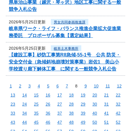
県単治山事業（越沢・琴ヶ沢）地区工事に関する一般
競争入札公告
2026年5月25日更新
男女共同参画推進課
岐阜県ワーク・ライフ・バランス推進企業拡大促進業
務委託 プロポーザル募集【選定結果】
2026年5月25日更新
岐阜土木事務所
【建設工事】砂防工事第R8急傾-55-1号 公共 防災・
安全交付金（急傾斜地崩壊対策事業）岩佐1 美山小
学校渡り廊下解体工事 に関する一般競争入札公告
1
2
3
4
5
6
7
8
9
10
11
12
13
14
15
16
17
18
19
20
21
22
23
24
25
26
27
28
29
30
31
32
33
34
35
36
37
38
39
40
41
42
43
44
45
46
47
48
49
50
51
52