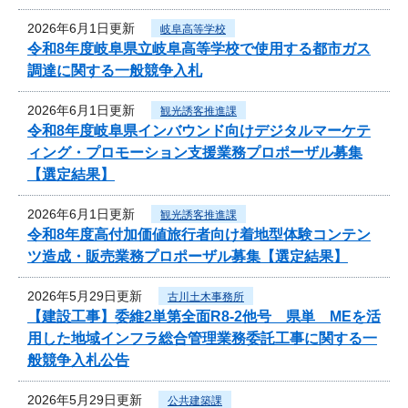
2026年6月1日更新
岐阜高等学校
令和8年度岐阜県立岐阜高等学校で使用する都市ガス
調達に関する一般競争入札
2026年6月1日更新
観光誘客推進課
令和8年度岐阜県インバウンド向けデジタルマーケテ
ィング・プロモーション支援業務プロポーザル募集
【選定結果】
2026年6月1日更新
観光誘客推進課
令和8年度高付加価値旅行者向け着地型体験コンテン
ツ造成・販売業務プロポーザル募集【選定結果】
2026年5月29日更新
古川土木事務所
【建設工事】委維2単第全面R8-2他号 県単 MEを活
用した地域インフラ総合管理業務委託工事に関する一
般競争入札公告
2026年5月29日更新
公共建築課