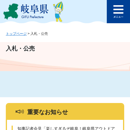
ペ
メ
このページの本文へ
ー
ニ
メ
ジ
ュ
ニ
の
ー
ュ
先
を
ー
頭
飛
トップページ
>
入札・公売
で
ば
す
し
入札・公売
。
て
本
文
へ
重要なお知らせ
知事記者会見「楽しすぎるぞ岐阜！岐阜県アウトドア