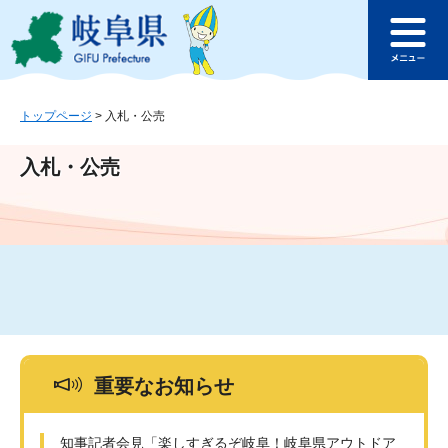
ペ
メ
このページの本文へ
ー
ニ
メ
ジ
ュ
ニ
の
ー
ュ
先
を
ー
頭
飛
トップページ
>
入札・公売
で
ば
す
し
入札・公売
。
て
本
文
へ
重要なお知らせ
知事記者会見「楽しすぎるぞ岐阜！岐阜県アウトドア