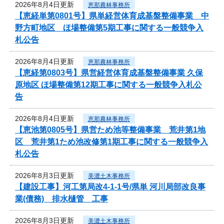
2026年8月4日更新
恵那農林事務所
【恵経単第0801号】県単経営体育成基盤整備事業 中
野方町地区 ほ場整備第5期工事に関する一般競争入
札公告
2026年8月4日更新
恵那農林事務所
【恵経第0803号】県営経営体育成基盤整備事業 久保
原地区 ほ場整備第12期工事に関する一般競争入札公
告
2026年8月4日更新
恵那農林事務所
【恵池第0805号】県営ため池等整備事業 荒井第1地
区 荒井第1ため池改修第1期工事に関する一般競争入
札公告
2026年8月3日更新
美濃土木事務所
【建設工事】河工第局改4-1-1号/県単 河川局部改良事
業(債務) 排水樋管 工事
2026年8月3日更新
美濃土木事務所