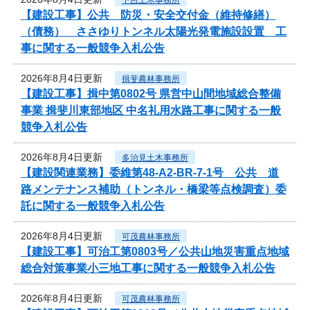
【建設工事】公共 防災・安全交付金（維持修繕）
（債務） ささゆりトンネル太陽光発電施設設置 工
事に関する一般競争入札公告
2026年8月4日更新
揖斐農林事務所
【建設工事】揖中第0802号 県営中山間地域総合整備
事業 揖斐川東部地区 中名礼用水路工事に関する一般
競争入札公告
2026年8月4日更新
多治見土木事務所
【建設関連業務】委維第48-A2-BR-7-1号 公共 道
路メンテナンス補助（トンネル・橋梁等点検調査）委
託に関する一般競争入札公告
2026年8月4日更新
可茂農林事務所
【建設工事】可治工第0803号／公共山地災害重点地域
総合対策事業小三地工事に関する一般競争入札公告
2026年8月4日更新
可茂農林事務所