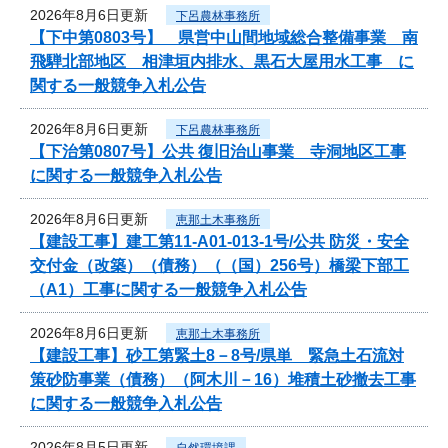
2026年8月6日更新
下呂農林事務所
【下中第0803号】 県営中山間地域総合整備事業 南
飛騨北部地区 相津垣内排水、黒石大屋用水工事 に
関する一般競争入札公告
2026年8月6日更新
下呂農林事務所
【下治第0807号】公共 復旧治山事業 寺洞地区工事
に関する一般競争入札公告
2026年8月6日更新
恵那土木事務所
【建設工事】建工第11-A01-013-1号/公共 防災・安全
交付金（改築）（債務）（（国）256号）橋梁下部工
（A1）工事に関する一般競争入札公告
2026年8月6日更新
恵那土木事務所
【建設工事】砂工第緊土8－8号/県単 緊急土石流対
策砂防事業（債務）（阿木川－16）堆積土砂撤去工事
に関する一般競争入札公告
2026年8月5日更新
自然環境課