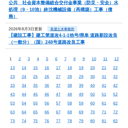
公共 社会資本整備総合交付金事業（防災・安全）水
処理（9・10池）終沈機械設備（再構築）工事（債
務）
2026年8月3日更新
美濃土木事務所
【建設工事】建工第道改4-1-1他号/県単 道路新設改良
（一般分）（国）248号道路改良工事
1
2
3
4
5
6
7
8
9
10
11
12
13
14
15
16
17
18
19
20
21
22
23
24
25
26
27
28
29
30
31
32
33
34
35
36
37
38
39
40
41
42
43
44
45
46
47
48
49
50
51
52
53
54
55
56
57
58
59
60
61
62
63
64
65
66
67
68
69
70
71
72
73
74
75
76
77
78
79
80
81
82