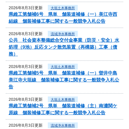
2026年8月3日更新
大垣土木事務所
県維工第舗補6号 県単 舗装道補修（一）美江寺西
結線 舗装補修工事に関する一般競争入札公告
2026年8月3日更新
流域浄水事務所
公共 社会資本整備総合交付金事業（防災・安全）水
処理（9池）反応タンク散気装置（再構築）工事（債
務）
2026年8月3日更新
大垣土木事務所
県維工第舗補5号 県単 舗装道補修（一）曽井中島
美江寺大垣線 舗装補修工事に関する一般競争入札公
告
2026年8月3日更新
大垣土木事務所
県維工第舗補2号 県単 舗装道補修（主）南濃関ケ
原線 舗装補修工事に関する一般競争入札公告
2026年8月3日更新
流域浄水事務所