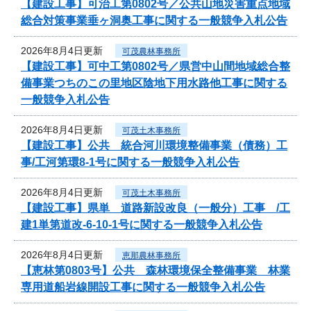
【建設工事】可治工第0802号／公共山地災害重点地域
総合対策事業垂ヶ洞奥工事に関する一般競争入札公告
2026年8月4日更新
可茂農林事務所
【建設工事】可中工第0802号／県営中山間地域総合整
備事業つちのこの里地区陰地下用水路他工事に関する
一般競争入札公告
2026年8月4日更新
可茂土木事務所
【建設工事】公共 統合河川環境整備事業（債務）工
事/工河第環8-1号に関する一般競争入札公告
2026年8月4日更新
可茂土木事務所
【建設工事】県単 道路新設改良（一般分）工事 /工
建1単第道改-6-10-1号に関する一般競争入札公告
2026年8月4日更新
恵那農林事務所
【恵林第0803号】公共 森林環境保全整備事業 林業
専用道船岩線開設工事に関する一般競争入札公告