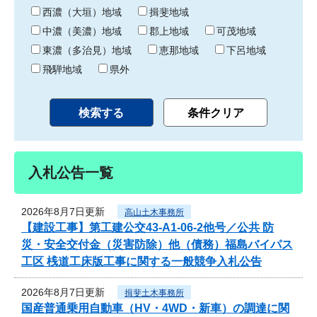
り
西濃（大垣）地域
揖斐地域
中濃（美濃）地域
郡上地域
可茂地域
東濃（多治見）地域
恵那地域
下呂地域
飛騨地域
県外
入札公告一覧
2026年8月7日更新
高山土木事務所
【建設工事】第工建公交43-A1-06-2他号／公共 防
災・安全交付金（災害防除）他（債務）福島バイパス
工区 桟道工床版工事に関する一般競争入札公告
2026年8月7日更新
揖斐土木事務所
国産普通乗用自動車（HV・4WD・新車）の調達に関