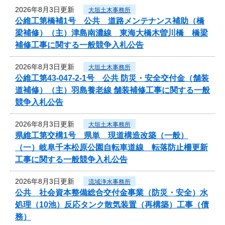
2026年8月3日更新
大垣土木事務所
公維工第橋補1号 公共 道路メンテナンス補助（橋
梁補修）（主）津島南濃線 東海大橋木曽川橋 橋梁
補修工事に関する一般競争入札公告
2026年8月3日更新
大垣土木事務所
公維工第43-047-2-1号 公共 防災・安全交付金（舗装
道補修）（主）羽島養老線 舗装補修工事に関する一般
競争入札公告
2026年8月3日更新
大垣土木事務所
県維工第交構1号 県単 現道構造改築（一般）
（一）岐阜千本松原公園自転車道線 転落防止柵更新
工事に関する一般競争入札公告
2026年8月3日更新
流域浄水事務所
公共 社会資本整備総合交付金事業（防災・安全）水
処理（10池）反応タンク散気装置（再構築）工事（債
務）