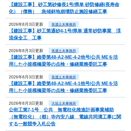
【建設工事】 砂工第砂修長1号/県単 砂防修繕(長寿命
化）（債務） 急傾斜地崩壊防止施設修繕工事
2026年8月3日更新
美濃土木事務所
【建設工事】砂工第通砂4-1号/県単 通常砂防事業 渓
流保全工 工事
2026年8月3日更新
美濃土木事務所
【建設工事】維委第48-A2-ME-4-2他号/公共 MEを活
用した小規模橋梁等の点検・修繕業務委託工事
2026年8月3日更新
美濃土木事務所
【建設工事】維委第48-A2-ME-4-1他号/公共 MEを活
用した小規模橋梁等の点検・修繕業務委託工事
2026年8月3日更新
大垣土木事務所
公街工第7-1号 公共 無電柱化推進計画事業補助
（無電柱化）（都）寺内安八線 電線共同溝工事に関
する一般競争入札公告