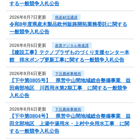
する一般競争入札公告
2026年8月7日更新
県産材流通課
令和8年度県産木製品欧州販路開拓業務委託に関する
一般競争入札公告
2026年8月6日更新
産業デジタル推進課
【建設工事】テクノプラザものづくり支援センター本
館 排水ポンプ更新工事に関する一般競争入札公告
2026年8月6日更新
下呂農林事務所
【下中第0805号】 県営中山間地域総合整備事業 益
田南部地区 川西用水第2期工事 に関する一般競争
入札公告
2026年8月6日更新
下呂農林事務所
【下中第0804号】 県営中山間地域総合整備事業 益
田北部地区 上湯中湯用水・上村中央用水工事 に関
する一般競争入札公告