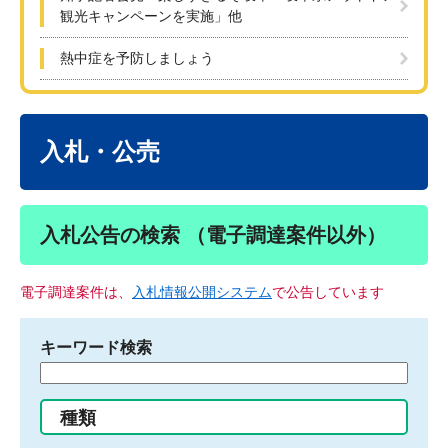
観光キャンペーンを実施」他
熱中症を予防しましょう
本
文
入札・公売
入札公告の検索 （電子調達案件以外）
電子調達案件は、
入札情報公開システム
で公告しています
キーワード検索
検
索
す
種類
る