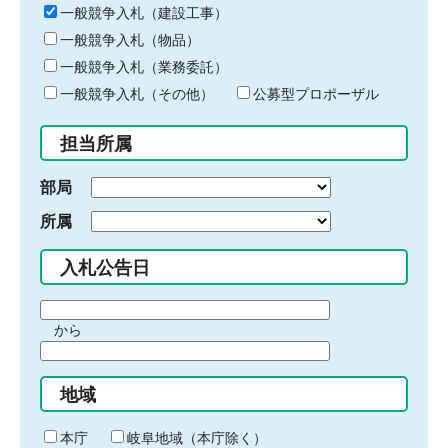
キ
一般競争入札（建設工事）
ー
一般競争入札（物品）
ワ
一般競争入札（業務委託）
ー
ド
一般競争入札（その他）
公募型プロポーザル
を
入
担当所属
力
部局
所属
入札公告日
期
から
間
期
の
間
始
地域
の
ま
終
り
わ
本庁
岐阜地域（本庁除く）