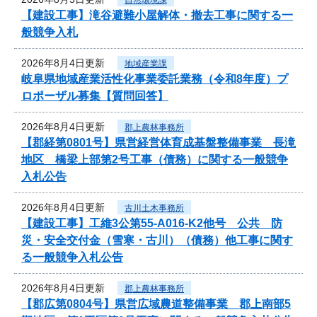
【建設工事】滝谷避難小屋解体・撤去工事に関する一
般競争入札
2026年8月4日更新
地域産業課
岐阜県地域産業活性化事業委託業務（令和8年度）プ
ロポーザル募集【質問回答】
2026年8月4日更新
郡上農林事務所
【郡経第0801号】県営経営体育成基盤整備事業 長滝
地区 橋梁上部第2号工事（債務）に関する一般競争
入札公告
2026年8月4日更新
古川土木事務所
【建設工事】工維3公第55-A016-K2他号 公共 防
災・安全交付金（雪寒・古川）（債務）他工事に関す
る一般競争入札公告
2026年8月4日更新
郡上農林事務所
【郡広第0804号】県営広域農道整備事業 郡上南部5