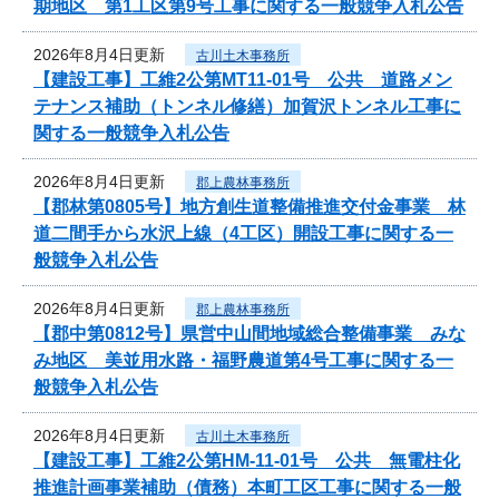
期地区 第1工区第9号工事に関する一般競争入札公告
2026年8月4日更新
古川土木事務所
【建設工事】工維2公第MT11-01号 公共 道路メン
テナンス補助（トンネル修繕）加賀沢トンネル工事に
関する一般競争入札公告
2026年8月4日更新
郡上農林事務所
【郡林第0805号】地方創生道整備推進交付金事業 林
道二間手から水沢上線（4工区）開設工事に関する一
般競争入札公告
2026年8月4日更新
郡上農林事務所
【郡中第0812号】県営中山間地域総合整備事業 みな
み地区 美並用水路・福野農道第4号工事に関する一
般競争入札公告
2026年8月4日更新
古川土木事務所
【建設工事】工維2公第HM-11-01号 公共 無電柱化
推進計画事業補助（債務）本町工区工事に関する一般