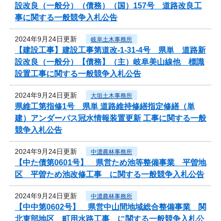
設改良（一般分）（債務）（国）157号 道路改良工
事に関する一般競争入札公告
2024年9月24日更新
岐阜土木事務所
【建設工事】建設工事第道改-1-31-4号 県単 道路新
設改良（一般分）【債務】（主）岐阜美山線他 標識
設置工事に関する一般競争入札公告
2024年9月24日更新
大垣土木事務所
県維工第指修1号 県単 道路維持修繕指定修繕（単
建）アンダーパス冠水情報装置更新 工事に関する一般
競争入札公告
2024年9月24日更新
中濃農林事務所
【中た債第0601号】 県営ため池等整備事業 平曽地
区 平曽ため池改修工事 に関する一般競争入札公告
2024年9月24日更新
中濃農林事務所
【中中第0602号】 県営中山間地域総合整備事業 関
北東部地区 町用水路工事 に関する一般競争入札公