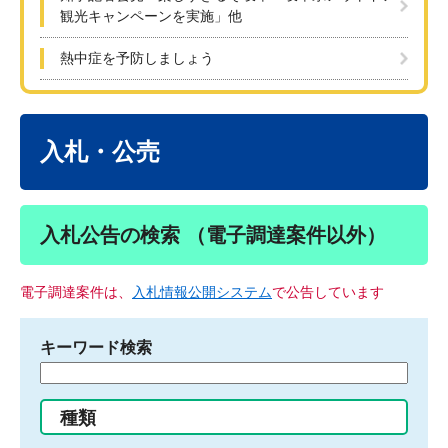
観光キャンペーンを実施」他
熱中症を予防しましょう
本
文
入札・公売
入札公告の検索 （電子調達案件以外）
電子調達案件は、
入札情報公開システム
で公告しています
キーワード検索
検
索
す
種類
る