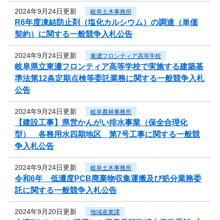
2024年9月24日更新
岐阜土木事務所
R6年度凍結防止剤（塩化カルシウム）の調達（単価
契約）に関する一般競争入札公告
2024年9月24日更新
東濃フロンティア高等学校
岐阜県立東濃フロンティア高等学校で実施する建築基
準法第12条定期点検等委託業務に関する一般競争入札
公告
2024年9月24日更新
岐阜農林事務所
【建設工事】県営かんがい排水事業（保全合理化
型） 各務用水四期地区 第7号工事に関する一般競
争入札公告
2024年9月24日更新
岐阜土木事務所
令和6年 低濃度PCB廃棄物収集運搬及び処分業務委
託に関する一般競争入札公告
2024年9月20日更新
地域産業課