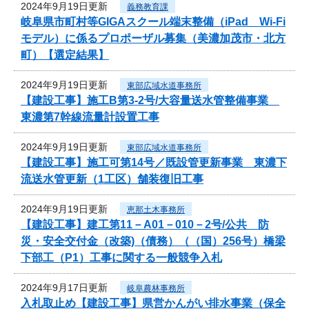
2024年9月19日更新
義務教育課
岐阜県市町村等GIGAスクール端末整備（iPad Wi-Fi
モデル）に係るプロポーザル募集（美濃加茂市・北方
町）【選定結果】
2024年9月19日更新
東部広域水道事務所
【建設工事】施工B第3-2号/大容量送水管整備事業
東濃第7幹線流量計設置工事
2024年9月19日更新
東部広域水道事務所
【建設工事】施工可第14号／既設管更新事業 東濃下
流送水管更新（1工区）舗装復旧工事
2024年9月19日更新
恵那土木事務所
【建設工事】建工第11－A01－010－2号/公共 防
災・安全交付金（改築)（債務）（（国）256号）橋梁
下部工（P1）工事に関する一般競争入札
2024年9月17日更新
岐阜農林事務所
入札取止め【建設工事】県営かんがい排水事業（保全