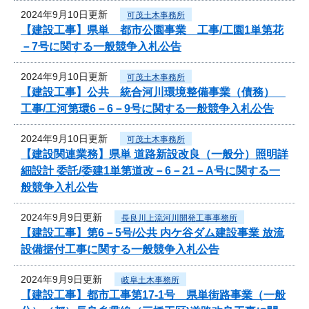
2024年9月10日更新
可茂土木事務所
【建設工事】県単 都市公園事業 工事/工園1単第花
－7号に関する一般競争入札公告
2024年9月10日更新
可茂土木事務所
【建設工事】公共 統合河川環境整備事業（債務）
工事/工河第環6－6－9号に関する一般競争入札公告
2024年9月10日更新
可茂土木事務所
【建設関連業務】県単 道路新設改良（一般分）照明詳
細設計 委託/委建1単第道改－6－21－A号に関する一
般競争入札公告
2024年9月9日更新
長良川上流河川開発工事事務所
【建設工事】第6－5号/公共 内ケ谷ダム建設事業 放流
設備据付工事に関する一般競争入札公告
2024年9月9日更新
岐阜土木事務所
【建設工事】都市工事第17-1号 県単街路事業（一般