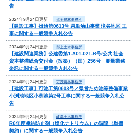
告
2024年9月24日更新
揖斐農林事務所
【建設工事】揖治第0613号 県単治山事業 滝谷地区 工
事に関する一般競争入札公告
2024年9月24日更新
郡上土木事務所
【建設関連業務】公建委第1-A01-021-B号/公共 社会
資本整備総合交付金（改築）（国）256号 測量業務
委託に関する一般競争入札公告
2024年9月24日更新
可茂農林事務所
【建設工事】可池工第0603号／県営ため池等整備事業
小渕池地区小渕池第2号工事に関する一般競争入札公
告
2024年9月24日更新
岐阜土木事務所
R6年度凍結防止剤（塩化ナトリウム）の調達（単価
契約）に関する一般競争入札公告