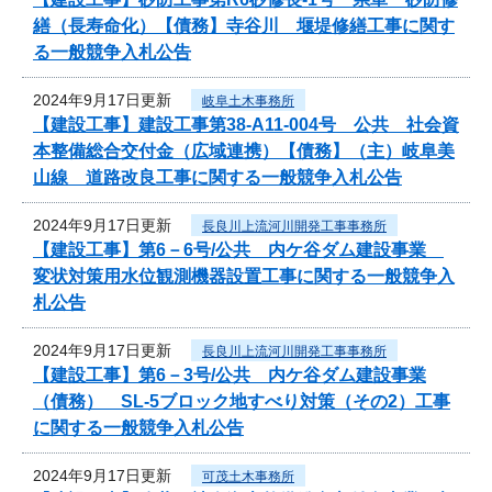
繕（長寿命化）【債務】寺谷川 堰堤修繕工事に関す
る一般競争入札公告
2024年9月17日更新
岐阜土木事務所
【建設工事】建設工事第38-A11-004号 公共 社会資
本整備総合交付金（広域連携）【債務】（主）岐阜美
山線 道路改良工事に関する一般競争入札公告
2024年9月17日更新
長良川上流河川開発工事事務所
【建設工事】第6－6号/公共 内ケ谷ダム建設事業
変状対策用水位観測機器設置工事に関する一般競争入
札公告
2024年9月17日更新
長良川上流河川開発工事事務所
【建設工事】第6－3号/公共 内ケ谷ダム建設事業
（債務） SL-5ブロック地すべり対策（その2）工事
に関する一般競争入札公告
2024年9月17日更新
可茂土木事務所