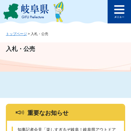
ペ
メ
このページの本文へ
ー
ニ
メ
ジ
ュ
ニ
の
ー
ュ
先
を
ー
頭
飛
トップページ
>
入札・公売
で
ば
す
し
入札・公売
。
て
本
文
へ
重要なお知らせ
知事記者会見「楽しすぎるぞ岐阜！岐阜県アウトドア