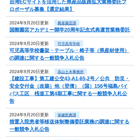
台湾ECサイトを活用した県産品販路拡大業務委託プ
ロポーザル募集【選定結果】
2024年9月20日更新
農産園芸課
国際園芸アカデミー開学20周年記念式典運営業務委託
2024年9月20日更新
可児高等学校
可児高等学校書架・テーブル・椅子等（県産材使用）
の調達に関する一般競争入札公告
2024年9月20日更新
高山土木事務所
【建設工事】第工建公交43-A1-65-2号／公共 防災・
安全交付金（改築）他（翌債）（国）156号福島バイ
パス工区 桟道工第4期工事に関する一般競争入札公
告
2024年9月20日更新
保健医療課
措置入院患者等移送体制整備委託業務の調達に関する
一般競争入札公告