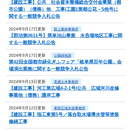
【建設工事】公共 社会資本整備総合交付金事業（都
市公園）（債務）他 工事/工園1第都公花－5他号に
関する一般競争入札公告
2024年9月17日更新
郡上農林事務所
【郡治第0611号】県単治山事業 水呑場地区工事に関
する一般競争入札公告
2024年9月17日更新
公園緑地課
第42回全国都市緑化ぎふフェア「岐阜県百年公園」会
場演出業務に関する一般競争入札公告
2024年9月13日更新
美濃土木事務所
【建設工事】河工第広域4-2-1号/公共 広域河川改修
事業他（債務）護岸工事
2024年9月12日更新
東部広域水道事務所
【建設工事】指工東第5号／落合取水場導水管等塗装
修繕工事