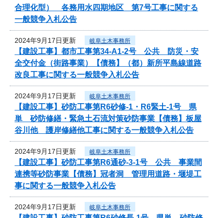
合理化型） 各務用水四期地区 第7号工事に関する
一般競争入札公告
2024年9月17日更新
岐阜土木事務所
【建設工事】都市工事第34-A1-2号 公共 防災・安
全交付金（街路事業）【債務】（都）新所平島線道路
改良工事に関する一般競争入札公告
2024年9月17日更新
岐阜土木事務所
【建設工事】砂防工事第R6砂修-1・R6緊土-1号 県
単 砂防修繕・緊急土石流対策砂防事業【債務】板屋
谷川他 護岸修繕他工事に関する一般競争入札公告
2024年9月17日更新
岐阜土木事務所
【建設工事】砂防工事第R6通砂-3-1号 公共 事業間
連携等砂防事業【債務】冠者洞 管理用道路・堰堤工
事に関する一般競争入札公告
2024年9月17日更新
岐阜土木事務所
【建設工事】砂防工事第R6砂修長-1号 県単 砂防修