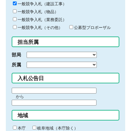
キ
一般競争入札（建設工事）
ー
一般競争入札（物品）
ワ
一般競争入札（業務委託）
ー
ド
一般競争入札（その他）
公募型プロポーザル
を
入
担当所属
力
部局
所属
入札公告日
期
から
間
期
の
間
始
地域
の
ま
終
り
わ
本庁
岐阜地域（本庁除く）