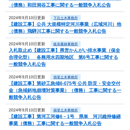
（債務）和田洞谷工事に関する一般競争入札公告
2024年9月10日更新
下呂土木事務所
【建設工事】公共 大規模特定河川事業（広域河川）他
（債務）飛騨川工事に関する一般競争入札公告
2024年9月10日更新
岐阜農林事務所
入札取止め【建設工事】県営かんがい排水事業（保全
合理化型） 各務用水四期地区 第6号工事に関する
一般競争入札公告
2024年9月10日更新
揖斐土木事務所
【建設工事】第砂工急傾6-075号 公共 防災・安全交付
金（急傾斜地崩壊対策事業）（債務） 工事に関する一
般競争入札公告
2024年9月10日更新
揖斐土木事務所
【建設工事】第河工河修6－1号 県単 河川維持修繕
事業（債務）工事に関する一般競争入札公告