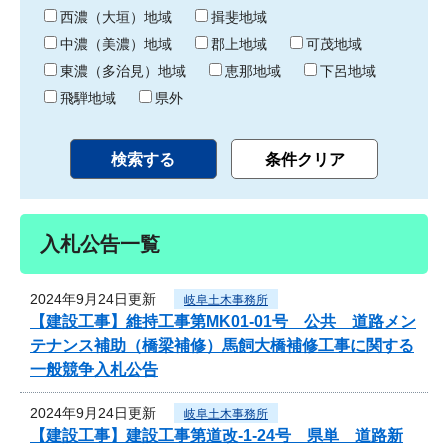
り
西濃（大垣）地域
揖斐地域
中濃（美濃）地域
郡上地域
可茂地域
東濃（多治見）地域
恵那地域
下呂地域
飛騨地域
県外
入札公告一覧
2024年9月24日更新
岐阜土木事務所
【建設工事】維持工事第MK01-01号 公共 道路メン
テナンス補助（橋梁補修）馬飼大橋補修工事に関する
一般競争入札公告
2024年9月24日更新
岐阜土木事務所
【建設工事】建設工事第道改-1-24号 県単 道路新