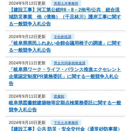
2024年9月12日更新
恵那土木事務所
【建設工事】河工第公総R6－8－2他号/公共 総合流
域防災事業 他（債務）（千旦林川）護岸工事に関す
る一般競争入札公告
2024年9月12日更新
文化創造課
「岐阜県県民ふれあい会館会議用椅子の調達」に関す
る一般競争入札公告
2024年9月11日更新
男女共同参画推進課
「岐阜県ワーク・ライフ・バランス推進エクセレント
企業認定制度PR業務委託」に関する一般競争入札公
告
2024年9月11日更新
図書館
岐阜県図書館建築物等定期点検業務委託に関する一般
競争入札公告
2024年9月10日更新
下呂土木事務所
【建設工事】公共 防災・安全交付金（通常砂防事業）