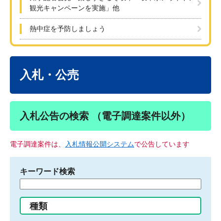
観光キャンペーンを実施」他
熱中症を予防しましょう
本
文
入札・公売
入札公告の検索 （電子調達案件以外）
電子調達案件は、
入札情報公開システム
で公告しています
キーワード検索
検
索
す
種類
る