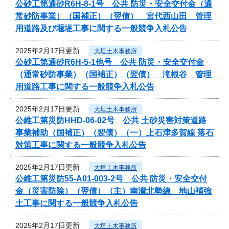
公砂工第通砂R6H-8-1号 公共 防災・安全交付金（通
常砂防事業）（国補正）（翌債） 宮代西山田 管理
用道路及び堰堤工事に関する一般競争入札公告
2025年2月17日更新
大垣土木事務所
公砂工第通砂R6H-5-1他号 公共 防災・安全交付金
（通常砂防事業）（国補正）（翌債） 滝根谷 管理
用道路工事に関する一般競争入札公告
2025年2月17日更新
大垣土木事務所
公維工第災防HHD-06-02号 公共 土砂災害対策道路
事業補助（国補正）（翌債）（一）上石津多賀線 落石
対策工事に関する一般競争入札公告
2025年2月17日更新
大垣土木事務所
公維工第災防55-A01-003-2号 公共 防災・安全交付
金（災害防除）（翌債）（主）南濃北勢線 地山補強
土工事に関する一般競争入札公告
2025年2月17日更新
大垣土木事務所