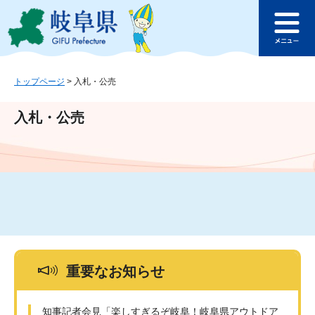
ペ
メ
このページの本文へ
ー
ニ
メ
ジ
ュ
ニ
の
ー
ュ
先
を
ー
頭
飛
トップページ
>
入札・公売
で
ば
す
し
入札・公売
。
て
本
文
へ
重要なお知らせ
知事記者会見「楽しすぎるぞ岐阜！岐阜県アウトドア