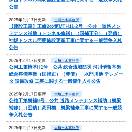
公告
2025年2月17日更新
古川土木事務所
【建設工事】工維2公第MTH11-2号 公共 道路メン
テナンス補助（トンネル修繕）（国補正分）（翌債）
神坂トンネル照明施設更新工事に関する一般競争入札
公告
2025年2月17日更新
大垣土木事務所
公河工第情基H1号 公共 総合流域防災 河川情報基盤
総合整備事業（国補正）（翌債） 水門川他 テレメー
タ 設備改修 工事に関する一般競争入札公告
2025年2月17日更新
大垣土木事務所
公維工第橋補9号 公共 道路メンテナンス補助（橋梁
補修）（翌債）高田橋 橋梁補修工事に関する一般競
争入札公告
2025年2月17日更新
大垣土木事務所