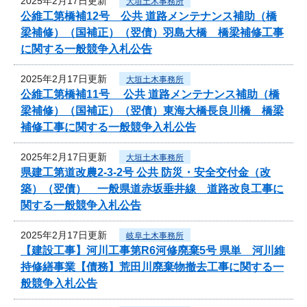
2025年2月17日更新
大垣土木事務所
公維工第橋補12号 公共 道路メンテナンス補助（橋
梁補修）（国補正）（翌債）羽島大橋 橋梁補修工事
に関する一般競争入札公告
2025年2月17日更新
大垣土木事務所
公維工第橋補11号 公共 道路メンテナンス補助（橋
梁補修）（国補正）（翌債）東海大橋長良川橋 橋梁
補修工事に関する一般競争入札公告
2025年2月17日更新
大垣土木事務所
県建工第道改農2-3-2号 公共 防災・安全交付金（改
築）（翌債） 一般県道赤坂垂井線 道路改良工事に
関する一般競争入札公告
2025年2月17日更新
岐阜土木事務所
【建設工事】河川工事第R6河修廃棄5号 県単 河川維
持修繕事業【債務】荒田川廃棄物撤去工事に関する一
般競争入札公告