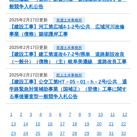
般競争入札公告
2025年2月17日更新
美濃土木事務所
【建設工事】河工第広域4-1-2号/公共 広域河川改修
事業（債務）築堤護岸工事
2025年2月17日更新
美濃土木事務所
【建設工事】建工第道改4-7-2号/県単 道路新設改良
（一般分）（債務）（主）岐阜美濃線 道路改良工事
2025年2月17日更新
郡上土木事務所
【建設工事】公交工第HT－05－01－h－2号/公共 通
学路緊急対策補助事業（国補正）（翌債）工事に関す
る事後審査型一般競争入札公告
1
2
3
4
5
6
7
8
9
10
11
12
13
14
15
16
17
18
19
20
21
22
23
24
25
26
27
28
29
30
31
32