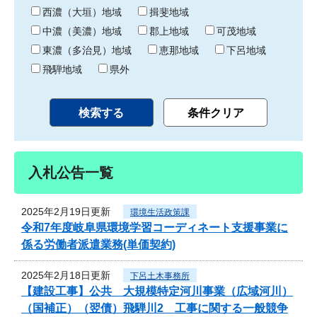
り
西濃（大垣）地域
揖斐地域
中濃（美濃）地域
郡上地域
可茂地域
東濃（多治見）地域
恵那地域
下呂地域
飛騨地域
県外
入札公告一覧
2025年2月19日更新
環境生活政策課
令和7年度岐阜県環境学習コーディネート支援事業に
係る労働者派遣業務(単価契約)
2025年2月18日更新
下呂土木事務所
【建設工事】公共 大規模特定河川事業（広域河川）
（国補正）（翌債）飛騨川2 工事に関する一般競争