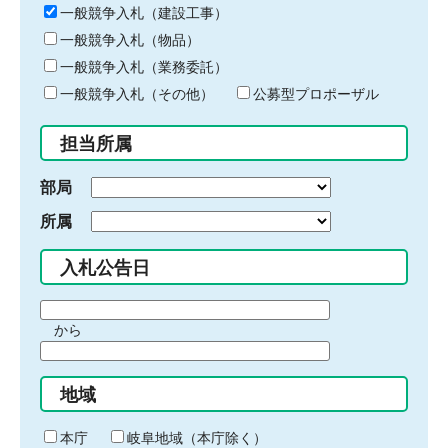
キ
一般競争入札（建設工事）
ー
一般競争入札（物品）
ワ
一般競争入札（業務委託）
ー
ド
一般競争入札（その他）
公募型プロポーザル
を
入
担当所属
力
部局
所属
入札公告日
期
から
間
期
の
間
始
地域
の
ま
終
り
わ
本庁
岐阜地域（本庁除く）