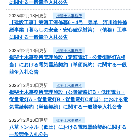
に関する一般競争入札公告
2025年2月18日更新
揖斐土木事務所
【建設工事】第河工河修暮6－4号 県単 河川維持修
繕事業（暮らしの安全・安心確保対策）（債務）工事
に関する一般競争入札公告
2025年2月18日更新
揖斐土木事務所
揖斐土木事務所管理施設（定額電灯・公衆街路灯A相
当）における電気需給契約（単価契約）に関する一般
競争入札公告
2025年2月18日更新
揖斐土木事務所
揖斐土木事務所管理施設（公衆街路灯B・低圧電力・
従量電灯A・従量電灯B・従量電灯C相当）における電
気需給契約（単価契約）に関する一般競争入札公告
2025年2月18日更新
揖斐土木事務所
八草トンネル（低圧）における電気需給契約に関する
一般競争入札公告