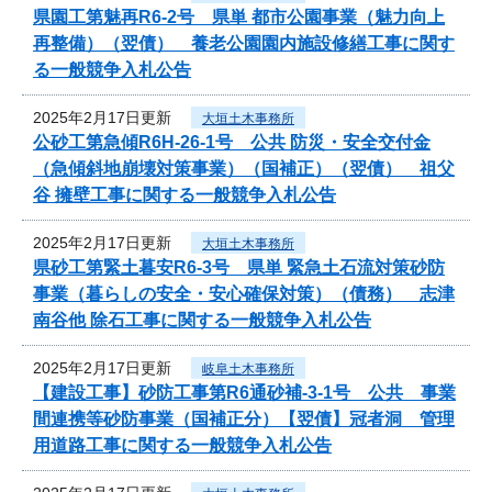
県園工第魅再R6-2号 県単 都市公園事業（魅力向上
再整備）（翌債） 養老公園園内施設修繕工事に関す
る一般競争入札公告
2025年2月17日更新
大垣土木事務所
公砂工第急傾R6H-26-1号 公共 防災・安全交付金
（急傾斜地崩壊対策事業）（国補正）（翌債） 祖父
谷 擁壁工事に関する一般競争入札公告
2025年2月17日更新
大垣土木事務所
県砂工第緊土暮安R6-3号 県単 緊急土石流対策砂防
事業（暮らしの安全・安心確保対策）（債務） 志津
南谷他 除石工事に関する一般競争入札公告
2025年2月17日更新
岐阜土木事務所
【建設工事】砂防工事第R6通砂補-3-1号 公共 事業
間連携等砂防事業（国補正分）【翌債】冠者洞 管理
用道路工事に関する一般競争入札公告