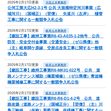
2025年2月17日更新
大垣土木事務所
公河工第大広H2-3-1号 公共 大規模特定河川事業（広
域河川）（国補正）（翌債） 矢道川（左岸） 樋管
工事に関する一般競争入札公告
2025年2月17日更新
岐阜土木事務所
【建設工事】維持工事第R6-43-A035-1-2他号 公共
防災・安全交付金事業（交通安全）（ゼロ県債）他
（主）岐阜関ケ原線 交差点改良工事に関する一般競
争入札公告
2025年2月17日更新
岐阜土木事務所
【建設工事】維持工事第R6-MK01-02Z号 公共 道
路メンテナンス補助（橋梁補修）（ゼロ県債）青波橋
橋梁補修工事に関する一般競争入札公告
2025年2月17日更新
岐阜土木事務所
【建設工事】建設工事第R6-R6-D1-4-2号 公共 道
路改築（道路メンテ）（国補正分）【翌債】（主）川
島三輪線 （仮称）新藍川橋 仮桟橋工事に関する一