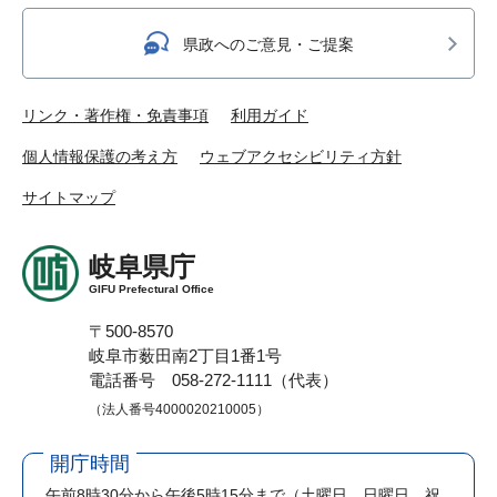
県政へのご意見・ご提案
リンク・著作権・免責事項
利用ガイド
個人情報保護の考え方
ウェブアクセシビリティ方針
サイトマップ
岐阜県庁
GIFU Prefectural Office
〒500-8570
岐阜市薮田南2丁目1番1号
電話番号 058-272-1111（代表）
（法人番号4000020210005）
開庁時間
午前8時30分から午後5時15分まで
（土曜日、日曜日、祝