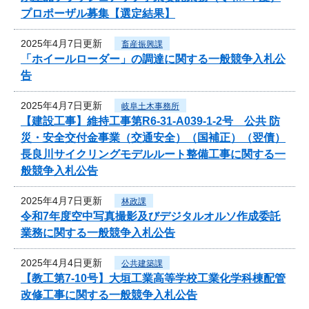
プロポーザル募集【選定結果】
2025年4月7日更新
畜産振興課
「ホイールローダー」の調達に関する一般競争入札公
告
2025年4月7日更新
岐阜土木事務所
【建設工事】維持工事第R6-31-A039-1-2号 公共 防
災・安全交付金事業（交通安全）（国補正）（翌債）
長良川サイクリングモデルルート整備工事に関する一
般競争入札公告
2025年4月7日更新
林政課
令和7年度空中写真撮影及びデジタルオルソ作成委託
業務に関する一般競争入札公告
2025年4月4日更新
公共建築課
【教工第7-10号】大垣工業高等学校工業化学科棟配管
改修工事に関する一般競争入札公告