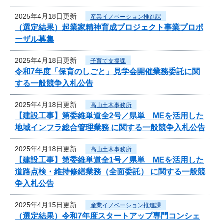
2025年4月18日更新
産業イノベーション推進課
（選定結果）起業家精神育成プロジェクト事業プロポ
ーザル募集
2025年4月18日更新
子育て支援課
令和7年度「保育のしごと」見学会開催業務委託に関
する一般競争入札公告
2025年4月18日更新
高山土木事務所
【建設工事】第委維単道全2号／県単 MEを活用した
地域インフラ総合管理業務 に関する一般競争入札公告
2025年4月18日更新
高山土木事務所
【建設工事】第委維単道全1号／県単 MEを活用した
道路点検・維持修繕業務（全面委託） に関する一般競
争入札公告
2025年4月15日更新
産業イノベーション推進課
（選定結果）令和7年度スタートアップ専門コンシェ