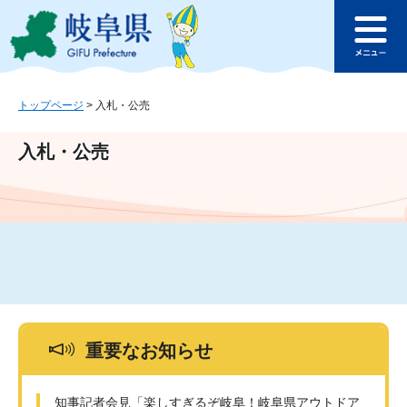
ペ
メ
このページの本文へ
ー
ニ
メ
ジ
ュ
ニ
の
ー
ュ
先
を
ー
頭
飛
トップページ
>
入札・公売
で
ば
す
し
入札・公売
。
て
本
文
へ
重要なお知らせ
知事記者会見「楽しすぎるぞ岐阜！岐阜県アウトドア