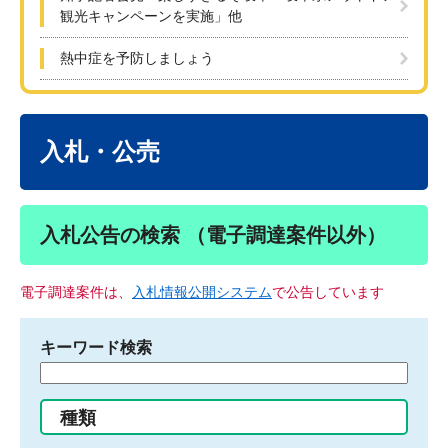
観光キャンペーンを実施」他
熱中症を予防しましょう
本
文
入札・公売
入札公告の検索 （電子調達案件以外）
電子調達案件は、
入札情報公開システム
で公告しています
キーワード検索
検
索
す
種類
る