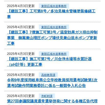
2025年4月3日更新
東部広域水道事務所
【建設工事】工可第8号／多治見橋水管橋塗装修繕工
事
2025年4月3日更新
東部広域水道事務所
【建設工事】7債施工可第3号／温室効果ガス排出抑制
事業 御嵩兼山増圧ポンプ場伏見兼山送水ポンプ更新
工事
2025年4月3日更新
東部広域水道事務所
【建設工事】施工可第7号／川合浄水場等水質計器
（pH計等）更新工事
2025年4月3日更新
高校教育課
令和9年度採用岐阜県公立学校教員採用選考試験第1次
選考試験作問業務委託に係る一般競争入札公告
2025年4月3日更新
市町村課
第27回参議院議員通常選挙啓発に関する各種広告代理