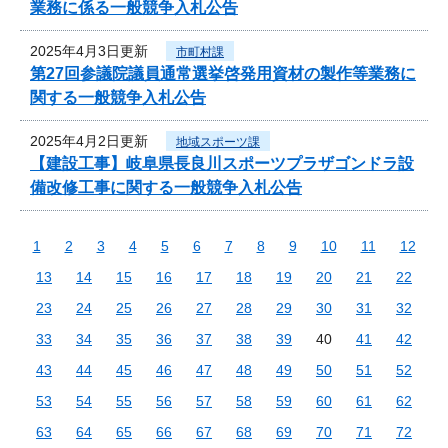
業務に係る一般競争入札公告
2025年4月3日更新
市町村課
第27回参議院議員通常選挙啓発用資材の製作等業務に
関する一般競争入札公告
2025年4月2日更新
地域スポーツ課
【建設工事】岐阜県長良川スポーツプラザゴンドラ設
備改修工事に関する一般競争入札公告
1
2
3
4
5
6
7
8
9
10
11
12
13
14
15
16
17
18
19
20
21
22
23
24
25
26
27
28
29
30
31
32
33
34
35
36
37
38
39
40
41
42
43
44
45
46
47
48
49
50
51
52
53
54
55
56
57
58
59
60
61
62
63
64
65
66
67
68
69
70
71
72