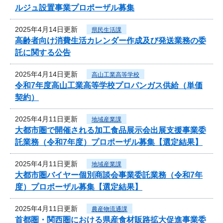
ルジュ設置事業プロポーザル募集
2025年4月14日更新
県民生活課
高齢者向け消費生活カレンダー作成及び発送業務の委
託に関する公告
2025年4月14日更新
高山工業高等学校
令和7年度高山工業高等学校プロパンガス供給（単価
契約）
2025年4月11日更新
地域産業課
大都市圏で開催される加工食品展示会出展支援事業委
託業務（令和7年度）プロポーザル募集【選定結果】
2025年4月11日更新
地域産業課
大都市圏バイヤー個別商談会事業委託業務（令和7年
度）プロポーザル募集【選定結果】
2025年4月11日更新
農産物流通課
首都圏・関西圏における県産食材販路拡大促進事業委