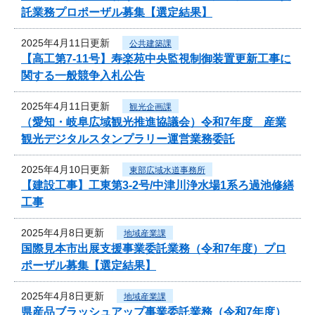
託業務プロポーザル募集【選定結果】
2025年4月11日更新
公共建築課
【高工第7-11号】寿楽苑中央監視制御装置更新工事に
関する一般競争入札公告
2025年4月11日更新
観光企画課
（愛知・岐阜広域観光推進協議会）令和7年度 産業
観光デジタルスタンプラリー運営業務委託
2025年4月10日更新
東部広域水道事務所
【建設工事】工東第3-2号/中津川浄水場1系ろ過池修繕
工事
2025年4月8日更新
地域産業課
国際見本市出展支援事業委託業務（令和7年度）プロ
ポーザル募集【選定結果】
2025年4月8日更新
地域産業課
県産品ブラッシュアップ事業委託業務（令和7年度）