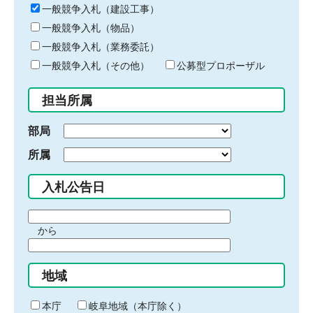
キ
一般競争入札（建設工事）
ー
一般競争入札（物品）
ワ
一般競争入札（業務委託）
ー
ド
一般競争入札（その他）
公募型プロポーザル
を
入
担当所属
力
部局
所属
入札公告日
期
から
間
期
の
間
始
地域
の
ま
終
り
わ
本庁
岐阜地域（本庁除く）