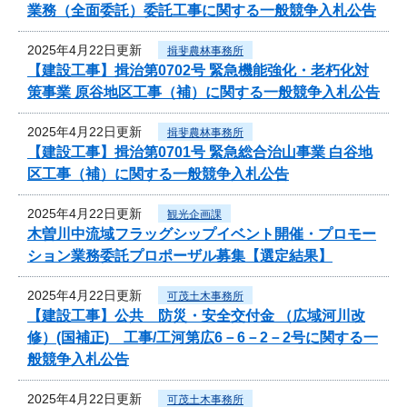
業務（全面委託）委託工事に関する一般競争入札公告
2025年4月22日更新
揖斐農林事務所
【建設工事】揖治第0702号 緊急機能強化・老朽化対
策事業 原谷地区工事（補）に関する一般競争入札公告
2025年4月22日更新
揖斐農林事務所
【建設工事】揖治第0701号 緊急総合治山事業 白谷地
区工事（補）に関する一般競争入札公告
2025年4月22日更新
観光企画課
木曽川中流域フラッグシップイベント開催・プロモー
ション業務委託プロポーザル募集【選定結果】
2025年4月22日更新
可茂土木事務所
【建設工事】公共 防災・安全交付金 （広域河川改
修）(国補正) 工事/工河第広6－6－2－2号に関する一
般競争入札公告
2025年4月22日更新
可茂土木事務所