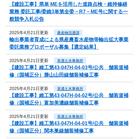
【建設工事】県単 MEを活用した道路点検・維持修繕
業務 委託工事/委維3単第全委－R7－ME号に関する一
般競争入札公告
2025年4月21日更新
農産物流通課
輸出事業者育成による県産農畜水産物等輸出拡大事業
委託業務プロポーザル募集【選定結果】
2025年4月21日更新
美濃土木事務所
【建設工事】維工第43-047H-04-03号/公共 舗装道補
修（国補正分）勝山山田線舗装補修工事
2025年4月21日更新
美濃土木事務所
【建設工事】維工第43-047H-04-02号/公共 舗装道補
修（国補正分）富加美濃線舗装補修工事
2025年4月21日更新
美濃土木事務所
【建設工事】維工第43-047H-04-01号/公共 舗装道補
修（国補正分）関本巣線舗装補修工事