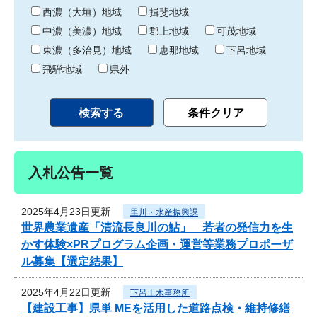
り
西濃（大垣）地域
揖斐地域
中濃（美濃）地域
郡上地域
可茂地域
東濃（多治見）地域
恵那地域
下呂地域
飛騨地域
県外
入札公告一覧
2025年4月23日更新
里川・水産振興課
世界農業遺産「清流長良川の鮎」 若者の発信力を生
かす体験×PRプログラム企画・運営等業務プロポーザ
ル募集【選定結果】
2025年4月22日更新
下呂土木事務所
【建設工事】県単 MEを活用した道路点検・維持修繕