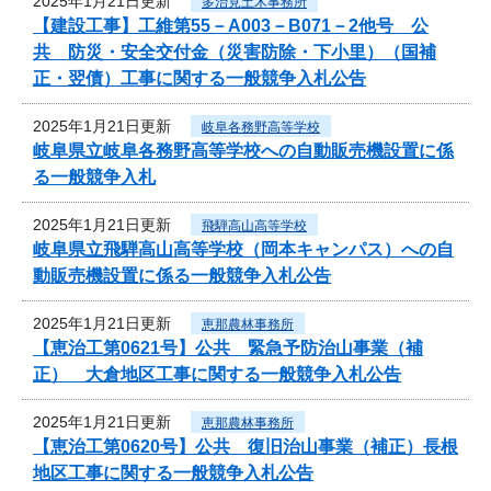
2025年1月21日更新
多治見土木事務所
【建設工事】工維第55－A003－B071－2他号 公
共 防災・安全交付金（災害防除・下小里）（国補
正・翌債）工事に関する一般競争入札公告
2025年1月21日更新
岐阜各務野高等学校
岐阜県立岐阜各務野高等学校への自動販売機設置に係
る一般競争入札
2025年1月21日更新
飛騨高山高等学校
岐阜県立飛騨高山高等学校（岡本キャンパス）への自
動販売機設置に係る一般競争入札公告
2025年1月21日更新
恵那農林事務所
【恵治工第0621号】公共 緊急予防治山事業（補
正） 大倉地区工事に関する一般競争入札公告
2025年1月21日更新
恵那農林事務所
【恵治工第0620号】公共 復旧治山事業（補正）長根
地区工事に関する一般競争入札公告