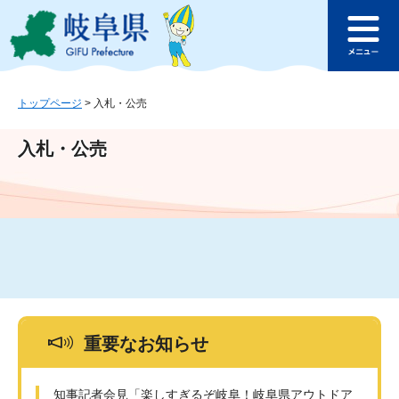
ペ
メ
このページの本文へ
ー
ニ
メ
ジ
ュ
ニ
の
ー
ュ
先
を
ー
頭
飛
トップページ
>
入札・公売
で
ば
す
し
入札・公売
。
て
本
文
へ
重要なお知らせ
知事記者会見「楽しすぎるぞ岐阜！岐阜県アウトドア