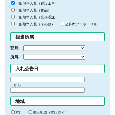
キ
一般競争入札（建設工事）
ー
一般競争入札（物品）
ワ
一般競争入札（業務委託）
ー
ド
一般競争入札（その他）
公募型プロポーザル
を
入
担当所属
力
部局
所属
入札公告日
期
から
間
期
の
間
始
地域
の
ま
終
り
わ
本庁
岐阜地域（本庁除く）