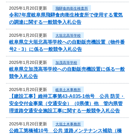
2025年1月20日更新
飛騨食肉衛生検査所
令和7年度岐阜県飛騨食肉衛生検査所で使用する電気
の調達に関する一般競争入札公告
2025年1月20日更新
大垣北高等学校
岐阜県立大垣北高等学校への自動販売機設置（物件番
号2・3）に係る一般競争入札公告
2025年1月20日更新
加茂高等学校
岐阜県立加茂高等学校への自動販売機設置に係る一般
競争入札公告
2025年1月20日更新
岐阜土木事務所
【建設工事】維持工事第43-A035-1他号 公共 防災・
安全交付金事業（交通安全）（0県債）他 管内県管
理道路交通安全施設工事に関する一般競争入札公告
2025年1月20日更新
大垣土木事務所
公維工第橋補10号 公共 道路メンテナンス補助（橋