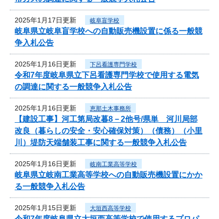
2025年1月17日更新
岐阜盲学校
岐阜県立岐阜盲学校への自動販売機設置に係る一般競
争入札公告
2025年1月16日更新
下呂看護専門学校
令和7年度岐阜県立下呂看護専門学校で使用する電気
の調達に関する一般競争入札公告
2025年1月16日更新
恵那土木事務所
【建設工事】河工第局改暮8－2他号/県単 河川局部
改良（暮らしの安全・安心確保対策）（債務）（小里
川）堤防天端舗装工事に関する一般競争入札公告
2025年1月16日更新
岐南工業高等学校
岐阜県立岐南工業高等学校への自動販売機設置にかか
る一般競争入札公告
2025年1月15日更新
大垣西高等学校
令和7年度岐阜県立大垣西高等学校で使用するプロパ