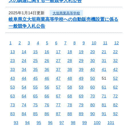
スの調達に関する一般競争入札公告
2025年1月14日更新
大垣商業高等学校
岐阜県立大垣商業高等学校への自動販売機設置に係る
一般競争入札公告
1
2
3
4
5
6
7
8
9
10
11
12
13
14
15
16
17
18
19
20
21
22
23
24
25
26
27
28
29
30
31
32
33
34
35
36
37
38
39
40
41
42
43
44
45
46
47
48
49
50
51
52
53
54
55
56
57
58
59
60
61
62
63
64
65
66
67
68
69
70
71
72
73
74
75
76
77
78
79
80
81
82
83
84
85
86
87
88
89
90
91
92
93
94
95
96
97
98
99
100
101