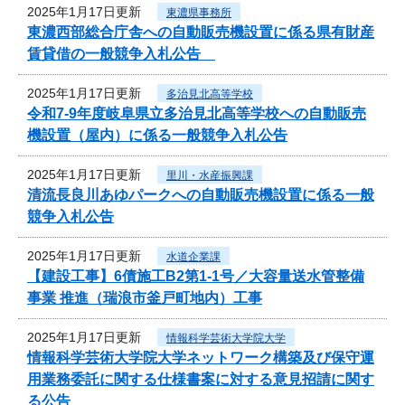
2025年1月17日更新
東濃県事務所
東濃西部総合庁舎への自動販売機設置に係る県有財産
賃貸借の一般競争入札公告
2025年1月17日更新
多治見北高等学校
令和7‐9年度岐阜県立多治見北高等学校への自動販売
機設置（屋内）に係る一般競争入札公告
2025年1月17日更新
里川・水産振興課
清流長良川あゆパークへの自動販売機設置に係る一般
競争入札公告
2025年1月17日更新
水道企業課
【建設工事】6債施工B2第1-1号／大容量送水管整備
事業 推進（瑞浪市釜戸町地内）工事
2025年1月17日更新
情報科学芸術大学院大学
情報科学芸術大学院大学ネットワーク構築及び保守運
用業務委託に関する仕様書案に対する意見招請に関す
る公告