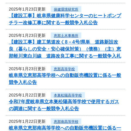
2025年1月23日更新
保健環境研究所
【建設工事】岐阜県健康科学センターのヒートポンプ
チラー改修工事に関する一般競争入札公告
2025年1月23日更新
恵那土木事務所
【建設工事】建工第道改く8－4号/県単 道路新設改
良（暮らしの安全・安心確保対策）（債務）（主）恵
那蛭川東白川線 道路改良工事に関する一般競争入札
2025年1月23日更新
恵那高等学校
岐阜県立恵那高等学校への自動販売機設置に係る一般
競争入札公告
2025年1月22日更新
本巣松陽高等学校
令和7年度岐阜県立本巣松陽高等学校で使用するガス
の調達に関する一般競争入札公告
2025年1月22日更新
恵那南高等学校
岐阜県立恵那南高等学校への自動販売機設置に係る一