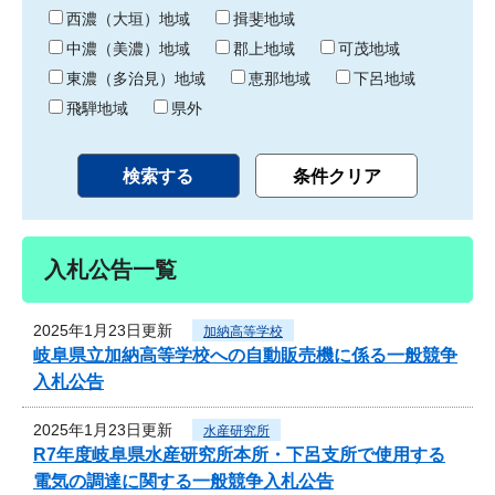
り
西濃（大垣）地域
揖斐地域
中濃（美濃）地域
郡上地域
可茂地域
東濃（多治見）地域
恵那地域
下呂地域
飛騨地域
県外
入札公告一覧
2025年1月23日更新
加納高等学校
岐阜県立加納高等学校への自動販売機に係る一般競争
入札公告
2025年1月23日更新
水産研究所
R7年度岐阜県水産研究所本所・下呂支所で使用する
電気の調達に関する一般競争入札公告