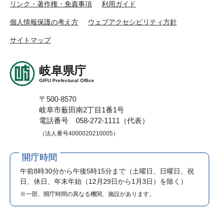
リンク・著作権・免責事項
利用ガイド
個人情報保護の考え方
ウェブアクセシビリティ方針
サイトマップ
岐阜県庁
GIFU Prefectural Office
〒500-8570
岐阜市薮田南2丁目1番1号
電話番号 058-272-1111（代表）
（法人番号4000020210005）
開庁時間
午前8時30分から午後5時15分まで
（土曜日、日曜日、祝
日、休日、年末年始（12月29日から1月3日）を除く）
※一部、開庁時間の異なる機関、施設があります。