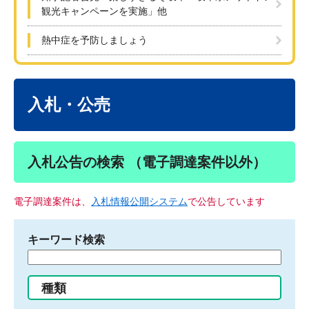
観光キャンペーンを実施」他
熱中症を予防しましょう
本
文
入札・公売
入札公告の検索 （電子調達案件以外）
電子調達案件は、
入札情報公開システム
で公告しています
キーワード検索
検
索
す
種類
る