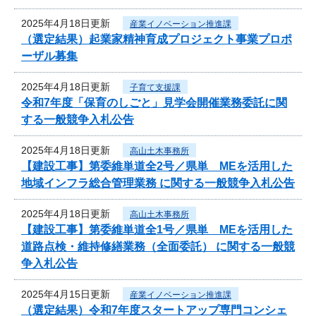
2025年4月18日更新
産業イノベーション推進課
（選定結果）起業家精神育成プロジェクト事業プロポ
ーザル募集
2025年4月18日更新
子育て支援課
令和7年度「保育のしごと」見学会開催業務委託に関
する一般競争入札公告
2025年4月18日更新
高山土木事務所
【建設工事】第委維単道全2号／県単 MEを活用した
地域インフラ総合管理業務 に関する一般競争入札公告
2025年4月18日更新
高山土木事務所
【建設工事】第委維単道全1号／県単 MEを活用した
道路点検・維持修繕業務（全面委託） に関する一般競
争入札公告
2025年4月15日更新
産業イノベーション推進課
（選定結果）令和7年度スタートアップ専門コンシェ