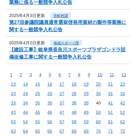
業務に係る一般競争入札公告
2025年4月3日更新
市町村課
第27回参議院議員通常選挙啓発用資材の製作等業務に
関する一般競争入札公告
2025年4月2日更新
地域スポーツ課
【建設工事】岐阜県長良川スポーツプラザゴンドラ設
備改修工事に関する一般競争入札公告
1
2
3
4
5
6
7
8
9
10
11
12
13
14
15
16
17
18
19
20
21
22
23
24
25
26
27
28
29
30
31
32
33
34
35
36
37
38
39
40
41
42
43
44
45
46
47
48
49
50
51
52
53
54
55
56
57
58
59
60
61
62
63
64
65
66
67
68
69
70
71
72