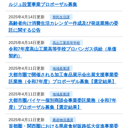
ルジュ設置事業プロポーザル募集
2025年4月14日更新
県民生活課
高齢者向け消費生活カレンダー作成及び発送業務の委
託に関する公告
2025年4月14日更新
高山工業高等学校
令和7年度高山工業高等学校プロパンガス供給（単価
契約）
2025年4月11日更新
地域産業課
大都市圏で開催される加工食品展示会出展支援事業委
託業務（令和7年度）プロポーザル募集【選定結果】
2025年4月11日更新
地域産業課
大都市圏バイヤー個別商談会事業委託業務（令和7年
度）プロポーザル募集【選定結果】
2025年4月11日更新
農産物流通課
首都圏・関西圏における県産食材販路拡大促進事業委