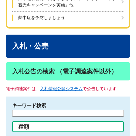
観光キャンペーンを実施」他
熱中症を予防しましょう
本
文
入札・公売
入札公告の検索 （電子調達案件以外）
電子調達案件は、
入札情報公開システム
で公告しています
キーワード検索
検
索
す
種類
る