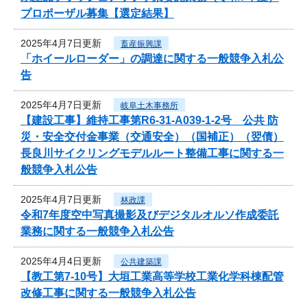
プロポーザル募集【選定結果】
2025年4月7日更新
畜産振興課
「ホイールローダー」の調達に関する一般競争入札公
告
2025年4月7日更新
岐阜土木事務所
【建設工事】維持工事第R6-31-A039-1-2号 公共 防
災・安全交付金事業（交通安全）（国補正）（翌債）
長良川サイクリングモデルルート整備工事に関する一
般競争入札公告
2025年4月7日更新
林政課
令和7年度空中写真撮影及びデジタルオルソ作成委託
業務に関する一般競争入札公告
2025年4月4日更新
公共建築課
【教工第7-10号】大垣工業高等学校工業化学科棟配管
改修工事に関する一般競争入札公告