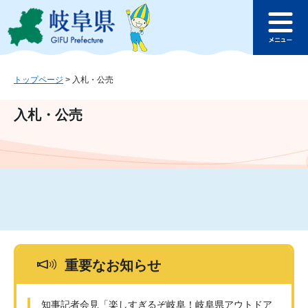
ペ
メ
このページの本文へ
ー
ニ
メ
ジ
ュ
ニ
の
ー
ュ
先
を
ー
頭
飛
トップページ
>
入札・公売
で
ば
す
し
入札・公売
。
て
本
文
へ
重要なお知らせ
知事記者会見「楽しすぎるぞ岐阜！岐阜県アウトドア