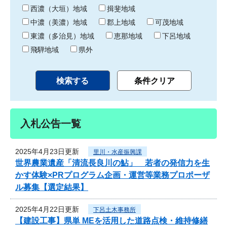
り
西濃（大垣）地域
揖斐地域
中濃（美濃）地域
郡上地域
可茂地域
東濃（多治見）地域
恵那地域
下呂地域
飛騨地域
県外
入札公告一覧
2025年4月23日更新
里川・水産振興課
世界農業遺産「清流長良川の鮎」 若者の発信力を生
かす体験×PRプログラム企画・運営等業務プロポーザ
ル募集【選定結果】
2025年4月22日更新
下呂土木事務所
【建設工事】県単 MEを活用した道路点検・維持修繕