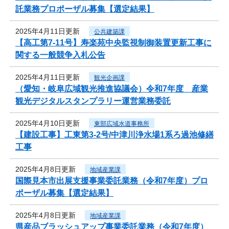
託業務プロポーザル募集【選定結果】
2025年4月11日更新
公共建築課
【高工第7-11号】寿楽苑中央監視制御装置更新工事に
関する一般競争入札公告
2025年4月11日更新
観光企画課
（愛知・岐阜広域観光推進協議会）令和7年度 産業
観光デジタルスタンプラリー運営業務委託
2025年4月10日更新
東部広域水道事務所
【建設工事】工東第3-2号/中津川浄水場1系ろ過池修繕
工事
2025年4月8日更新
地域産業課
国際見本市出展支援事業委託業務（令和7年度）プロ
ポーザル募集【選定結果】
2025年4月8日更新
地域産業課
県産品ブラッシュアップ事業委託業務（令和7年度）