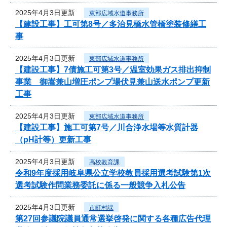
2025年4月3日更新
東部広域水道事務所
【建設工事】工可第8号／多治見橋水管橋塗装修繕工
事
2025年4月3日更新
東部広域水道事務所
【建設工事】7債施工可第3号／温室効果ガス排出抑制
事業 御嵩兼山増圧ポンプ場伏見兼山送水ポンプ更新
工事
2025年4月3日更新
東部広域水道事務所
【建設工事】施工可第7号／川合浄水場等水質計器
（pH計等）更新工事
2025年4月3日更新
高校教育課
令和9年度採用岐阜県公立学校教員採用選考試験第1次
選考試験作問業務委託に係る一般競争入札公告
2025年4月3日更新
市町村課
第27回参議院議員通常選挙啓発に関する各種広告代理