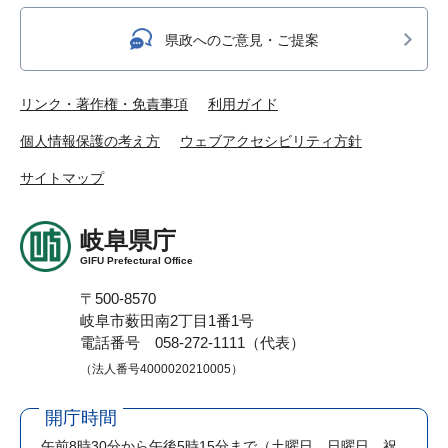
県政へのご意見・ご提案
リンク・著作権・免責事項
利用ガイド
個人情報保護の考え方
ウェブアクセシビリティ方針
サイトマップ
岐阜県庁
GIFU Prefectural Office
〒500-8570
岐阜市薮田南2丁目1番1号
電話番号 058-272-1111（代表）
（法人番号4000020210005）
開庁時間
午前8時30分から午後5時15分まで
（土曜日、日曜日、祝