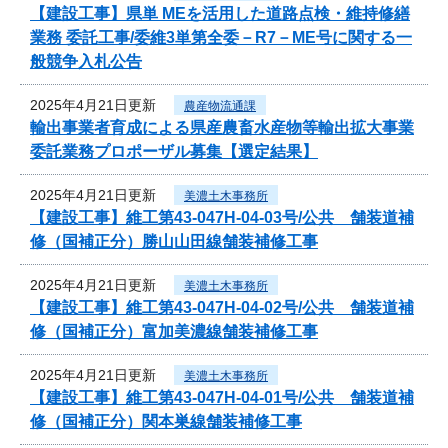
【建設工事】県単 MEを活用した道路点検・維持修繕
業務 委託工事/委維3単第全委－R7－ME号に関する一
般競争入札公告
2025年4月21日更新
農産物流通課
輸出事業者育成による県産農畜水産物等輸出拡大事業
委託業務プロポーザル募集【選定結果】
2025年4月21日更新
美濃土木事務所
【建設工事】維工第43-047H-04-03号/公共 舗装道補
修（国補正分）勝山山田線舗装補修工事
2025年4月21日更新
美濃土木事務所
【建設工事】維工第43-047H-04-02号/公共 舗装道補
修（国補正分）富加美濃線舗装補修工事
2025年4月21日更新
美濃土木事務所
【建設工事】維工第43-047H-04-01号/公共 舗装道補
修（国補正分）関本巣線舗装補修工事