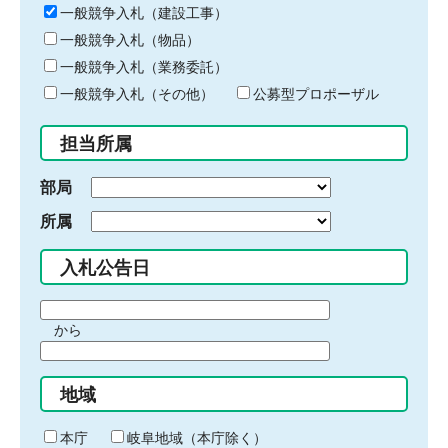
キ
一般競争入札（建設工事）
ー
一般競争入札（物品）
ワ
一般競争入札（業務委託）
ー
ド
一般競争入札（その他）
公募型プロポーザル
を
入
担当所属
力
部局
所属
入札公告日
期
から
間
期
の
間
始
地域
の
ま
終
り
わ
本庁
岐阜地域（本庁除く）