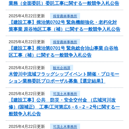
業務（全面委託）委託工事に関する一般競争入札公告
2025年4月22日更新
揖斐農林事務所
【建設工事】揖治第0702号 緊急機能強化・老朽化対
策事業 原谷地区工事（補）に関する一般競争入札公告
2025年4月22日更新
揖斐農林事務所
【建設工事】揖治第0701号 緊急総合治山事業 白谷地
区工事（補）に関する一般競争入札公告
2025年4月22日更新
観光企画課
木曽川中流域フラッグシップイベント開催・プロモー
ション業務委託プロポーザル募集【選定結果】
2025年4月22日更新
可茂土木事務所
【建設工事】公共 防災・安全交付金 （広域河川改
修）(国補正) 工事/工河第広6－6－2－2号に関する一
般競争入札公告
2025年4月22日更新
可茂土木事務所