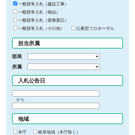
キ
一般競争入札（建設工事）
ー
一般競争入札（物品）
ワ
一般競争入札（業務委託）
ー
ド
一般競争入札（その他）
公募型プロポーザル
を
入
担当所属
力
部局
所属
入札公告日
期
から
間
期
の
間
始
地域
の
ま
終
り
わ
本庁
岐阜地域（本庁除く）