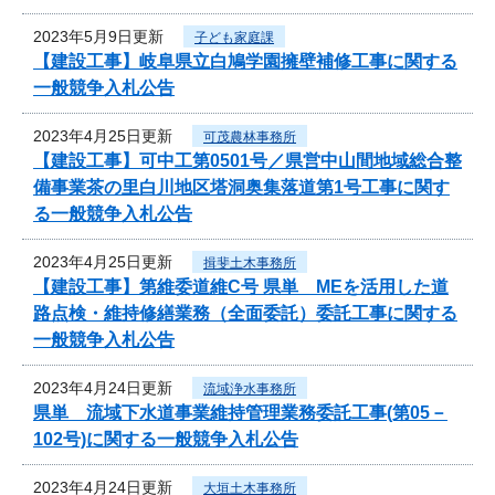
2023年5月9日更新
子ども家庭課
【建設工事】岐阜県立白鳩学園擁壁補修工事に関する
一般競争入札公告
2023年4月25日更新
可茂農林事務所
【建設工事】可中工第0501号／県営中山間地域総合整
備事業茶の里白川地区塔洞奥集落道第1号工事に関す
る一般競争入札公告
2023年4月25日更新
揖斐土木事務所
【建設工事】第維委道維C号 県単 MEを活用した道
路点検・維持修繕業務（全面委託）委託工事に関する
一般競争入札公告
2023年4月24日更新
流域浄水事務所
県単 流域下水道事業維持管理業務委託工事(第05－
102号)に関する一般競争入札公告
2023年4月24日更新
大垣土木事務所