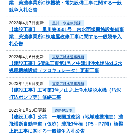
業 美濃事業所C棟機械・電気設備工事に関する一般
競争入札公告
2023年4月7日更新
里川・水産振興課
【建設工事】 里川第0501号 内水面振興施設整備事
業 美濃事業所C棟建屋改修工事に関する一般競争入
札公告
2023年4月6日更新
東部広域水道事務所
【建設工事】5債施工東第1号／中津川浄水場No1.2水
処理機械設備（フロキュレータ）更新工事
2023年4月6日更新
東部広域水道事務所
【建設工事】工可第3号／山之上浄水場脱水機（汚泥
打込ポンプ等）修繕工事
2023年1月23日更新
道路建設課
【建設工事】公共 一般国道改築（地域連携推進）濃
飛横断自動車道（仮称）濃飛3号橋（P5－P7間）橋梁
上部工事に関する一般競争入札公告