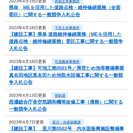
2023年4月19日更新
恵那土木事務所
県単 MEを活用した道路点検・維持修繕業務（全面
委託）に関する一般競争入札公告
2023年4月18日更新
下呂土木事務所
【建設工事】県単 道路維持修繕業務（MEを活用した
道路点検・維持修繕業務）委託工事に関する一般競争
入札公告
2023年4月18日更新
可茂農林事務所
【建設工事】可池工第0501号／県営ため池等整備事業
真名田地区真名田ため池取水設備工事に関する一般競
争入札公告
2023年4月13日更新
管財課
西濃総合庁舎空気調和機等改修工事（債務）に関する
一般競争入札公告
2023年4月7日更新
里川・水産振興課
【建設工事】 里川第0502号 内水面振興施設整備事