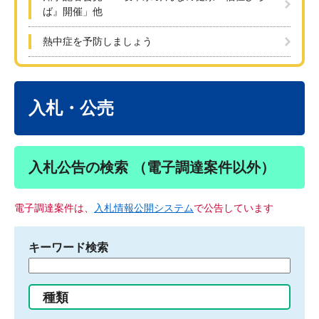
ば』開催」他
熱中症を予防しましょう
本
文
入札・公売
入札公告の検索 （電子調達案件以外）
電子調達案件は、
入札情報公開システム
で公告しています
キーワード検索
検
索
す
種類
る