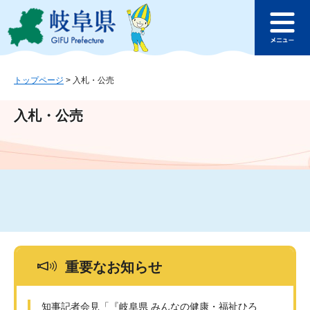
ペ
メ
このページの本文へ
ー
ニ
メ
ジ
ュ
ニ
の
ー
ュ
先
を
ー
頭
飛
トップページ
>
入札・公売
で
ば
す
し
入札・公売
。
て
本
文
へ
重要なお知らせ
知事記者会見「『岐阜県 みんなの健康・福祉ひろ