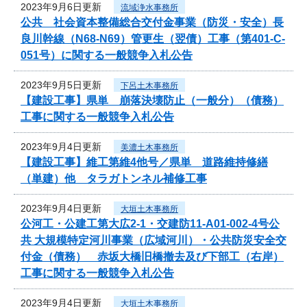
2023年9月6日更新
流域浄水事務所
公共 社会資本整備総合交付金事業（防災・安全）長
良川幹線（N68-N69）管更生（翌債）工事（第401-C-
051号）に関する一般競争入札公告
2023年9月5日更新
下呂土木事務所
【建設工事】県単 崩落決壊防止（一般分）（債務）
工事に関する一般競争入札公告
2023年9月4日更新
美濃土木事務所
【建設工事】維工第維4他号／県単 道路維持修繕
（単建）他 タラガトンネル補修工事
2023年9月4日更新
大垣土木事務所
公河工・公建工第大広2-1・交建防11-A01-002-4号公
共 大規模特定河川事業（広域河川）・公共防災安全交
付金（債務） 赤坂大橋旧橋撤去及び下部工（右岸）
工事に関する一般競争入札公告
2023年9月4日更新
大垣土木事務所