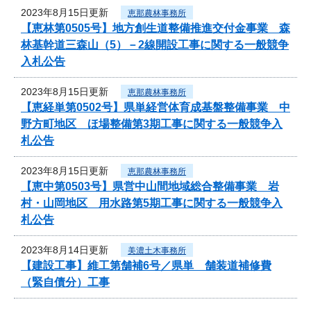
2023年8月15日更新
恵那農林事務所
【恵林第0505号】地方創生道整備推進交付金事業 森
林基幹道三森山（5）－2線開設工事に関する一般競争
入札公告
2023年8月15日更新
恵那農林事務所
【恵経単第0502号】県単経営体育成基盤整備事業 中
野方町地区 ほ場整備第3期工事に関する一般競争入
札公告
2023年8月15日更新
恵那農林事務所
【恵中第0503号】県営中山間地域総合整備事業 岩
村・山岡地区 用水路第5期工事に関する一般競争入
札公告
2023年8月14日更新
美濃土木事務所
【建設工事】維工第舗補6号／県単 舗装道補修費
（緊自債分）工事