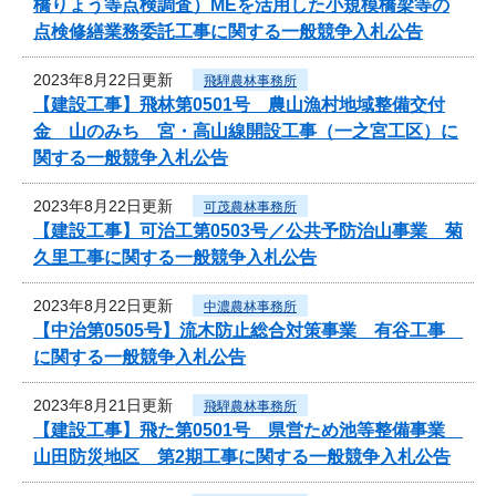
橋りょう等点検調査）MEを活用した小規模橋梁等の
点検修繕業務委託工事に関する一般競争入札公告
2023年8月22日更新
飛騨農林事務所
【建設工事】飛林第0501号 農山漁村地域整備交付
金 山のみち 宮・高山線開設工事（一之宮工区）に
関する一般競争入札公告
2023年8月22日更新
可茂農林事務所
【建設工事】可治工第0503号／公共予防治山事業 菊
久里工事に関する一般競争入札公告
2023年8月22日更新
中濃農林事務所
【中治第0505号】流木防止総合対策事業 有谷工事
に関する一般競争入札公告
2023年8月21日更新
飛騨農林事務所
【建設工事】飛た第0501号 県営ため池等整備事業
山田防災地区 第2期工事に関する一般競争入札公告