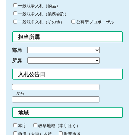
ー
一般競争入札（物品）
ワ
一般競争入札（業務委託）
ー
ド
一般競争入札（その他）
公募型プロポーザル
を
入
担当所属
力
部局
所属
入札公告日
期
から
間
期
の
間
始
地域
の
ま
終
り
わ
本庁
岐阜地域（本庁除く）
り
西濃（大垣）地域
揖斐地域