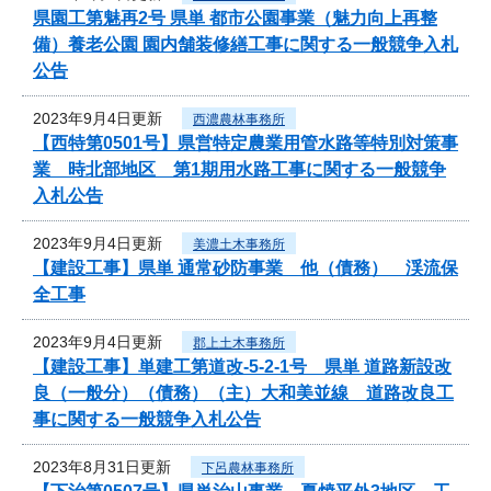
県園工第魅再2号 県単 都市公園事業（魅力向上再整
備）養老公園 園内舗装修繕工事に関する一般競争入札
公告
2023年9月4日更新
西濃農林事務所
【西特第0501号】県営特定農業用管水路等特別対策事
業 時北部地区 第1期用水路工事に関する一般競争
入札公告
2023年9月4日更新
美濃土木事務所
【建設工事】県単 通常砂防事業 他（債務） 渓流保
全工事
2023年9月4日更新
郡上土木事務所
【建設工事】単建工第道改-5-2-1号 県単 道路新設改
良（一般分）（債務）（主）大和美並線 道路改良工
事に関する一般競争入札公告
2023年8月31日更新
下呂農林事務所