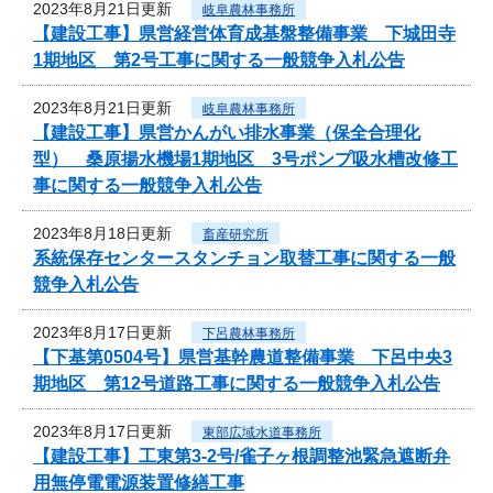
2023年8月21日更新
岐阜農林事務所
【建設工事】県営経営体育成基盤整備事業 下城田寺
1期地区 第2号工事に関する一般競争入札公告
2023年8月21日更新
岐阜農林事務所
【建設工事】県営かんがい排水事業（保全合理化
型） 桑原揚水機場1期地区 3号ポンプ吸水槽改修工
事に関する一般競争入札公告
2023年8月18日更新
畜産研究所
系統保存センタースタンチョン取替工事に関する一般
競争入札公告
2023年8月17日更新
下呂農林事務所
【下基第0504号】県営基幹農道整備事業 下呂中央3
期地区 第12号道路工事に関する一般競争入札公告
2023年8月17日更新
東部広域水道事務所
【建設工事】工東第3-2号/雀子ヶ根調整池緊急遮断弁
用無停電電源装置修繕工事