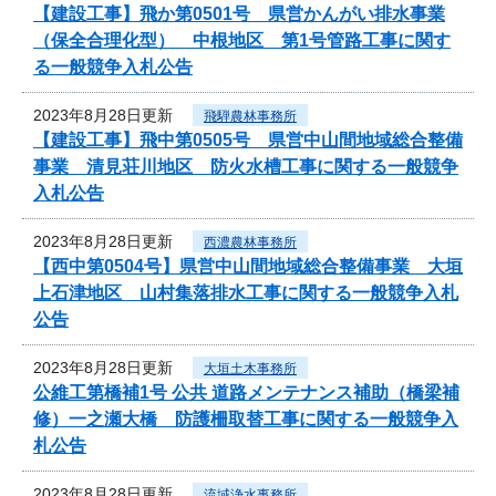
【建設工事】飛か第0501号 県営かんがい排水事業
（保全合理化型） 中根地区 第1号管路工事に関す
る一般競争入札公告
2023年8月28日更新
飛騨農林事務所
【建設工事】飛中第0505号 県営中山間地域総合整備
事業 清見荘川地区 防火水槽工事に関する一般競争
入札公告
2023年8月28日更新
西濃農林事務所
【西中第0504号】県営中山間地域総合整備事業 大垣
上石津地区 山村集落排水工事に関する一般競争入札
公告
2023年8月28日更新
大垣土木事務所
公維工第橋補1号 公共 道路メンテナンス補助（橋梁補
修）一之瀬大橋 防護柵取替工事に関する一般競争入
札公告
2023年8月28日更新
流域浄水事務所