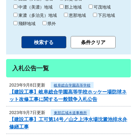
中濃（美濃）地域
郡上地域
可茂地域
東濃（多治見）地域
恵那地域
下呂地域
飛騨地域
県外
入札公告一覧
2023年9月8日更新
岐阜総合学園高等学校
【建設工事】岐阜総合学園高等学校ホッケー場防球ネ
ット改修工事に関する一般競争入札公告
2023年9月7日更新
東部広域水道事務所
【建設工事】工可第14号／山之上浄水場沈澱池排水弁
修繕工事