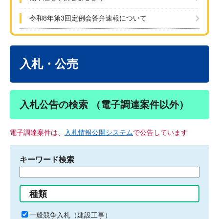
令和8年第3回定例会答弁速報について
本
文
入札・公売
入札公告の検索 （電子調達案件以外）
電子調達案件は、
入札情報公開システム
で公告しています
キーワード検索
検
索
す
種類
る
キ
一般競争入札（建設工事）