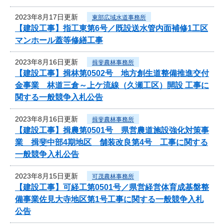
2023年8月17日更新
東部広域水道事務所
【建設工事】指工東第6号／既設送水管内面補修1工区
マンホール蓋等修繕工事
2023年8月16日更新
揖斐農林事務所
【建設工事】揖林第0502号 地方創生道整備推進交付
金事業 林道三倉～上ケ流線（久瀬工区）開設 工事に
関する一般競争入札公告
2023年8月16日更新
揖斐農林事務所
【建設工事】揖農第0501号 県営農道施設強化対策事
業 揖斐中部4期地区 舗装改良第4号 工事に関する
一般競争入札公告
2023年8月15日更新
可茂農林事務所
【建設工事】可経工第0501号／県営経営体育成基盤整
備事業佐見大寺地区第1号工事に関する一般競争入札
公告