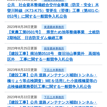
公共 社会資本整備総合交付金事業（防災・安全）木
曽川幹線（K73-K75）管更生（翌債）工事（第401-C-
053号）に関する一般競争入札公告
2023年8月28日更新
東濃農林事務所
【東農工第0501号】 県営ため池等整備事業 土岐防
2期地区 日吉防災ダム修繕工事
2023年8月25日更新
揖斐農林事務所
【建設工事】揖治第0510号 復旧治山事業外 高畑地
区外 工事に関する一般競争入札公告
2023年8月22日更新
下呂土木事務所
【建設工事】公共 道路メンテナンス補助(トンネル・
橋りょう等点検調査）MEを活用した小規模橋梁等の
点検修繕業務委託工事に関する一般競争入札公告
2023年8月22日更新
下呂土木事務所
【建設工事】公共 道路メンテナンス補助(トンネル・