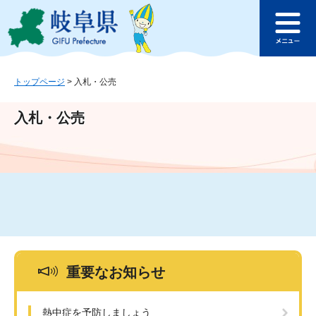
ペ
メ
このページの本文へ
ー
ニ
メ
ジ
ュ
ニ
の
ー
ュ
先
を
ー
頭
飛
トップページ
>
入札・公売
で
ば
す
し
入札・公売
。
て
本
文
へ
重要なお知らせ
熱中症を予防しましょう