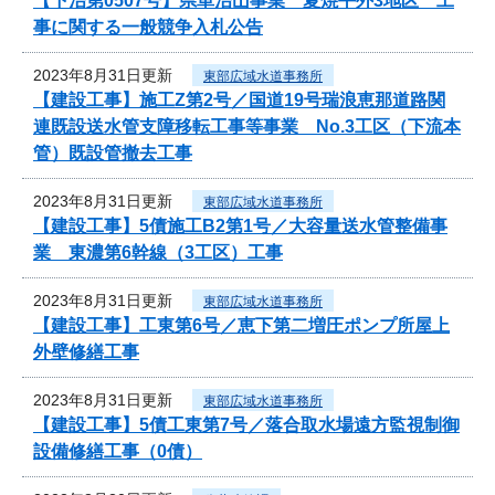
【下治第0507号】県単治山事業 夏焼平外3地区 工
事に関する一般競争入札公告
2023年8月31日更新
東部広域水道事務所
【建設工事】施工Z第2号／国道19号瑞浪恵那道路関
連既設送水管支障移転工事等事業 No.3工区（下流本
管）既設管撤去工事
2023年8月31日更新
東部広域水道事務所
【建設工事】5債施工B2第1号／大容量送水管整備事
業 東濃第6幹線（3工区）工事
2023年8月31日更新
東部広域水道事務所
【建設工事】工東第6号／恵下第二増圧ポンプ所屋上
外壁修繕工事
2023年8月31日更新
東部広域水道事務所
【建設工事】5債工東第7号／落合取水場遠方監視制御
設備修繕工事（0債）