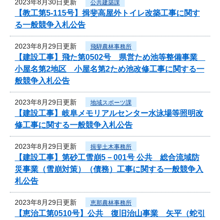
2023年8月30日更新
公共建築課
【教工第5-115号】揖斐高屋外トイレ改築工事に関す
る一般競争入札公告
2023年8月29日更新
飛騨農林事務所
【建設工事】飛た第0502号 県営ため池等整備事業
小屋名第2地区 小屋名第2ため池改修工事に関する一
般競争入札公告
2023年8月29日更新
地域スポーツ課
【建設工事】岐阜メモリアルセンター水泳場等照明改
修工事に関する一般競争入札公告
2023年8月29日更新
揖斐土木事務所
【建設工事】第砂工雪崩5－001号 公共 総合流域防
災事業（雪崩対策）（債務）工事に関する一般競争入
札公告
2023年8月29日更新
恵那農林事務所
【恵治工第0510号】公共 復旧治山事業 矢平（蛇引