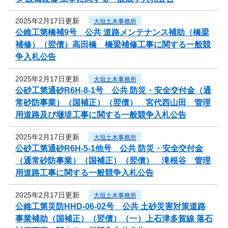
2025年2月17日更新
大垣土木事務所
公維工第橋補9号 公共 道路メンテナンス補助（橋梁
補修）（翌債）高田橋 橋梁補修工事に関する一般競
争入札公告
2025年2月17日更新
大垣土木事務所
公砂工第通砂R6H-8-1号 公共 防災・安全交付金（通
常砂防事業）（国補正）（翌債） 宮代西山田 管理
用道路及び堰堤工事に関する一般競争入札公告
2025年2月17日更新
大垣土木事務所
公砂工第通砂R6H-5-1他号 公共 防災・安全交付金
（通常砂防事業）（国補正）（翌債） 滝根谷 管理
用道路工事に関する一般競争入札公告
2025年2月17日更新
大垣土木事務所
公維工第災防HHD-06-02号 公共 土砂災害対策道路
事業補助（国補正）（翌債）（一）上石津多賀線 落石