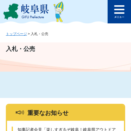
ペ
メ
このページの本文へ
ー
ニ
メ
ジ
ュ
ニ
の
ー
ュ
先
を
ー
頭
飛
トップページ
>
入札・公売
で
ば
す
し
入札・公売
。
て
本
文
へ
重要なお知らせ
知事記者会見「楽しすぎるぞ岐阜！岐阜県アウトドア