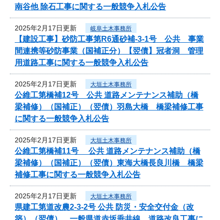
南谷他 除石工事に関する一般競争入札公告
2025年2月17日更新
岐阜土木事務所
【建設工事】砂防工事第R6通砂補-3-1号 公共 事業
間連携等砂防事業（国補正分）【翌債】冠者洞 管理
用道路工事に関する一般競争入札公告
2025年2月17日更新
大垣土木事務所
公維工第橋補12号 公共 道路メンテナンス補助（橋
梁補修）（国補正）（翌債）羽島大橋 橋梁補修工事
に関する一般競争入札公告
2025年2月17日更新
大垣土木事務所
公維工第橋補11号 公共 道路メンテナンス補助（橋
梁補修）（国補正）（翌債）東海大橋長良川橋 橋梁
補修工事に関する一般競争入札公告
2025年2月17日更新
大垣土木事務所
県建工第道改農2-3-2号 公共 防災・安全交付金（改
築）（翌債） 一般県道赤坂垂井線 道路改良工事に