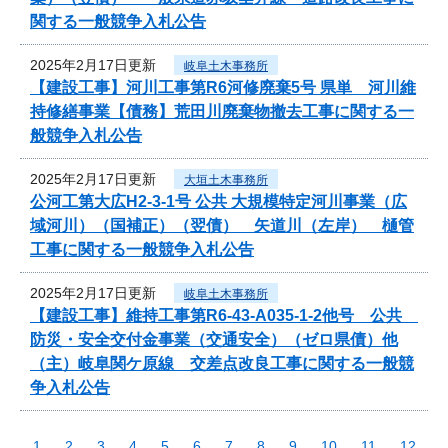
関する一般競争入札公告
2025年2月17日更新
岐阜土木事務所
【建設工事】河川工事第R6河修廃棄5号 県単 河川維
持修繕事業【債務】荒田川廃棄物撤去工事に関する一
般競争入札公告
2025年2月17日更新
大垣土木事務所
公河工第大広H2-3-1号 公共 大規模特定河川事業（広
域河川）（国補正）（翌債） 矢道川（左岸） 樋管
工事に関する一般競争入札公告
2025年2月17日更新
岐阜土木事務所
【建設工事】維持工事第R6-43-A035-1-2他号 公共
防災・安全交付金事業（交通安全）（ゼロ県債）他
（主）岐阜関ケ原線 交差点改良工事に関する一般競
争入札公告
1
2
3
4
5
6
7
8
9
10
11
12