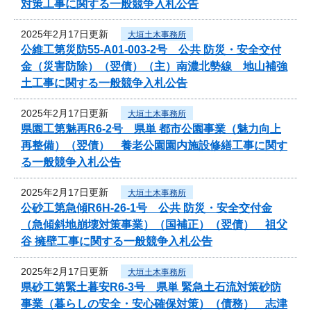
対策工事に関する一般競争入札公告
2025年2月17日更新
大垣土木事務所
公維工第災防55-A01-003-2号 公共 防災・安全交付
金（災害防除）（翌債）（主）南濃北勢線 地山補強
土工事に関する一般競争入札公告
2025年2月17日更新
大垣土木事務所
県園工第魅再R6-2号 県単 都市公園事業（魅力向上
再整備）（翌債） 養老公園園内施設修繕工事に関す
る一般競争入札公告
2025年2月17日更新
大垣土木事務所
公砂工第急傾R6H-26-1号 公共 防災・安全交付金
（急傾斜地崩壊対策事業）（国補正）（翌債） 祖父
谷 擁壁工事に関する一般競争入札公告
2025年2月17日更新
大垣土木事務所
県砂工第緊土暮安R6-3号 県単 緊急土石流対策砂防
事業（暮らしの安全・安心確保対策）（債務） 志津