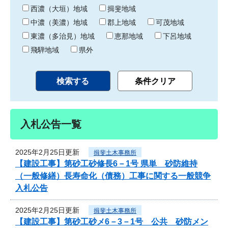
り
西濃（大垣）地域
揖斐地域
中濃（美濃）地域
郡上地域
可茂地域
東濃（多治見）地域
恵那地域
下呂地域
飛騨地域
県外
入札公告一覧
2025年2月25日更新
揖斐土木事務所
【建設工事】第砂工砂修長6－1号 県単 砂防維持
（一般修繕）長寿命化（債務）工事に関する一般競争
入札公告
2025年2月25日更新
揖斐土木事務所
【建設工事】第砂工砂メ6－3－1号 公共 砂防メン