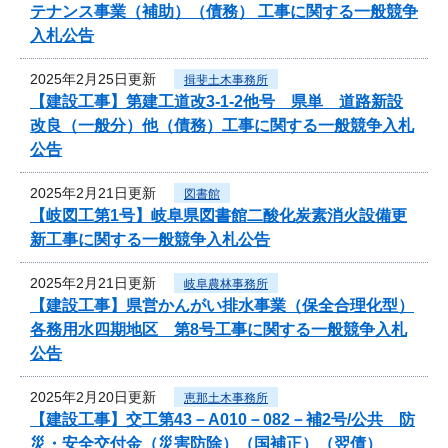
テナンス事業（補助）（債務） 工事に関する一般競争
入札公告
2025年2月25日更新
揖斐土木事務所
【建設工事】第建工道改3-1-2他号 県単 道路新設
改良（一般分）他（債務）工事に関する一般競争入札
公告
2025年2月21日更新
図書館
【岐図工第1号】岐阜県図書館二酸化炭素消火設備更
新工事に関する一般競争入札公告
2025年2月21日更新
岐阜農林事務所
【建設工事】県営かんがい排水事業（保全合理化型）
各務用水四期地区 第8号工事に関する一般競争入札
公告
2025年2月20日更新
恵那土木事務所
【建設工事】交工第43－A010－082－補2号/公共 防
災・安全交付金（災害防除）（国補正）（翌債）