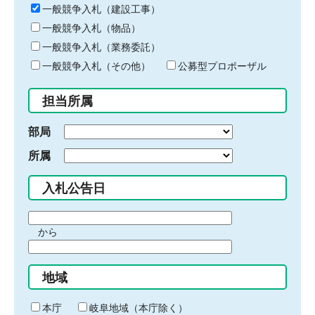
キ
一般競争入札（建設工事）
ー
一般競争入札（物品）
ワ
一般競争入札（業務委託）
ー
ド
一般競争入札（その他）
公募型プロポーザル
を
入
担当所属
力
部局
所属
入札公告日
期
から
間
期
の
間
始
地域
の
ま
終
り
わ
本庁
岐阜地域（本庁除く）