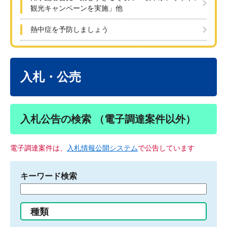
観光キャンペーンを実施」他
熱中症を予防しましょう
本
文
入札・公売
入札公告の検索 （電子調達案件以外）
電子調達案件は、
入札情報公開システム
で公告しています
キーワード検索
検
索
す
種類
る