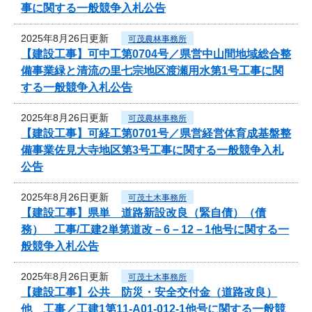
事に関する一般競争入札公告
2025年8月26日更新
可茂農林事務所
【建設工事】可中工第0704号／県営中山間地域総合整
備事業緑と清流の里七宗地区渡瀬用水第1号工事に関
する一般競争入札公告
2025年8月26日更新
可茂農林事務所
【建設工事】可経工第0701号／県営経営体育成基盤整
備事業佐見大寺地区第3号工事に関する一般競争入札
公告
2025年8月26日更新
可茂土木事務所
【建設工事】県単 道路新設改良（緊自債）（債
務） 工事/工建2単第道改－6－12－1他号に関する一
般競争入札公告
2025年8月26日更新
可茂土木事務所
【建設工事】公共 防災・安全交付金（道路改良）
他 工事／工建1第11-A01-012-1他号に関する一般競