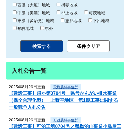
り
西濃（大垣）地域
揖斐地域
中濃（美濃）地域
郡上地域
可茂地域
東濃（多治見）地域
恵那地域
下呂地域
飛騨地域
県外
入札公告一覧
2025年8月26日更新
飛騨農林事務所
【建設工事】飛か第0704号 県営かんがい排水事業
（保全合理化型） 上野平地区 第1期工事に関する
一般競争入札公告
2025年8月26日更新
可茂農林事務所
【建設工事】可治工第0704号／県単治山事業小鳥屋工