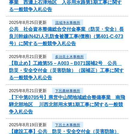
事業 西濃上石津地区 入谷用水路第1期工事に関す
る一般競争入札公告
2025年8月25日更新
流域浄水事務所
公共 社会資本整備総合交付金事業（防災・安全）長
良川幹線(N42)人孔防食被覆工事(債務)（第401-C-073
号）に関する一般競争入札公告
2025年8月21日更新
多治見土木事務所
【取止め】工維第55－A003－B071国補2号 公共
防災・安全交付金（災害防除）（国補正）工事に関す
る一般競争入札公告
2025年8月21日更新
下呂農林事務所
【下中第0705号】県営中山間地域総合整備事業 南飛
騨北部地区 川西北部用水第1期工事に関する一般競
争入札公告
2025年8月19日更新
下呂土木事務所
【建設工事】公共 防災・安全交付金（災害防除）