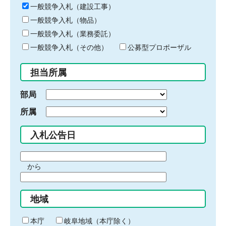
キ
一般競争入札（建設工事）
ー
一般競争入札（物品）
ワ
一般競争入札（業務委託）
ー
ド
一般競争入札（その他）
公募型プロポーザル
を
入
担当所属
力
部局
所属
入札公告日
期
から
間
期
の
間
始
地域
の
ま
終
り
わ
本庁
岐阜地域（本庁除く）