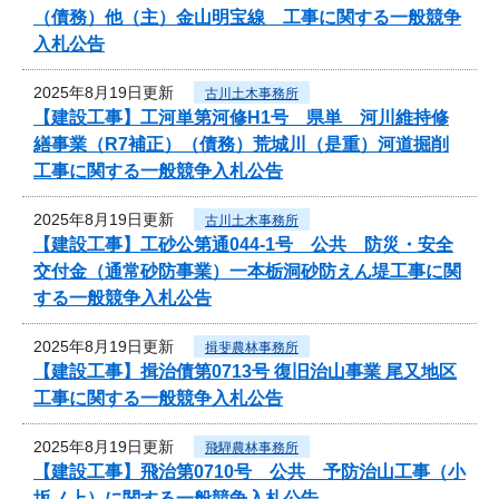
（債務）他（主）金山明宝線 工事に関する一般競争
入札公告
2025年8月19日更新
古川土木事務所
【建設工事】工河単第河修H1号 県単 河川維持修
繕事業（R7補正）（債務）荒城川（是重）河道掘削
工事に関する一般競争入札公告
2025年8月19日更新
古川土木事務所
【建設工事】工砂公第通044-1号 公共 防災・安全
交付金（通常砂防事業）一本栃洞砂防えん堤工事に関
する一般競争入札公告
2025年8月19日更新
揖斐農林事務所
【建設工事】揖治債第0713号 復旧治山事業 尾又地区
工事に関する一般競争入札公告
2025年8月19日更新
飛騨農林事務所
【建設工事】飛治第0710号 公共 予防治山工事（小
坂ノ上）に関する一般競争入札公告