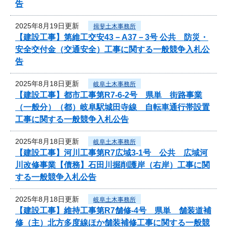
告
2025年8月19日更新
揖斐土木事務所
【建設工事】第維工交安43－A37－3号 公共 防災・
安全交付金（交通安全）工事に関する一般競争入札公
告
2025年8月18日更新
岐阜土木事務所
【建設工事】都市工事第R7-6-2号 県単 街路事業
（一般分）（都）岐阜駅城田寺線 自転車通行帯設置
工事に関する一般競争入札公告
2025年8月18日更新
岐阜土木事務所
【建設工事】河川工事第R7広域3-1号 公共 広域河
川改修事業【債務】石田川掘削護岸（右岸）工事に関
する一般競争入札公告
2025年8月18日更新
岐阜土木事務所
【建設工事】維持工事第R7舗修-4号 県単 舗装道補
修（主）北方多度線ほか舗装補修工事に関する一般競