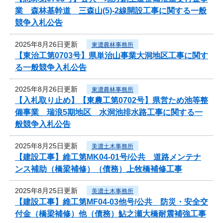
業 森林基幹道 三森山(5)-2線開設工事に関する一般
競争入札公告
2025年8月26日更新
東濃農林事務所
【東治工第0703号】県単治山事業大洞地区工事に関す
る一般競争入札公告
2025年8月26日更新
東濃農林事務所
【入札取り止め】【東農工第0702号】県営ため池等整
備事業 瑞浪5期地区 水洞池排水路工事に関する一
般競争入札公告
2025年8月25日更新
美濃土木事務所
【建設工事】維工第MK04-01号/公共 道路メンテナ
ンス補助（橋梁補修）（債務）上牧橋補修工事
2025年8月25日更新
美濃土木事務所
【建設工事】維工第MF04-03他号/公共 防災・安全交
付金（橋梁補修）他（債務）鮎之瀬大橋耐震補強工事