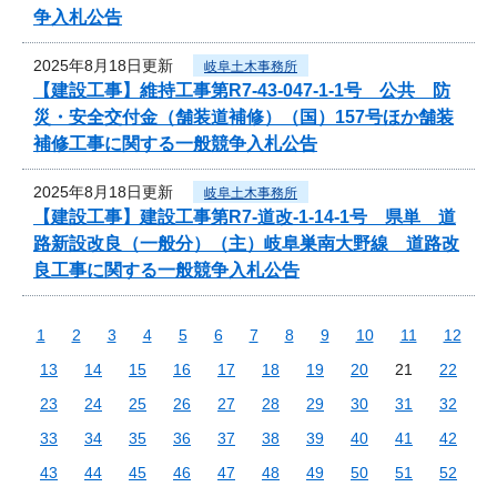
争入札公告
2025年8月18日更新
岐阜土木事務所
【建設工事】維持工事第R7-43-047-1-1号 公共 防
災・安全交付金（舗装道補修）（国）157号ほか舗装
補修工事に関する一般競争入札公告
2025年8月18日更新
岐阜土木事務所
【建設工事】建設工事第R7-道改-1-14-1号 県単 道
路新設改良（一般分）（主）岐阜巣南大野線 道路改
良工事に関する一般競争入札公告
1
2
3
4
5
6
7
8
9
10
11
12
13
14
15
16
17
18
19
20
21
22
23
24
25
26
27
28
29
30
31
32
33
34
35
36
37
38
39
40
41
42
43
44
45
46
47
48
49
50
51
52