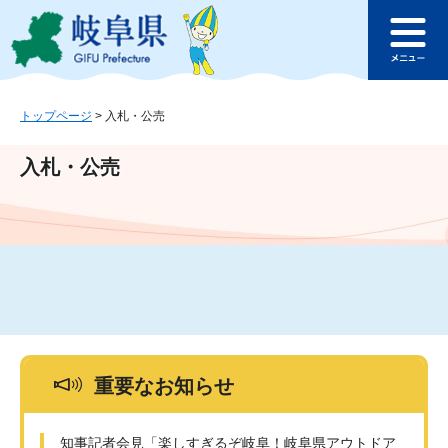
ペ
メ
このページの本文へ
ー
ニ
メ
ジ
ュ
ニ
の
ー
ュ
先
を
ー
頭
飛
トップページ
>
入札・公売
で
ば
す
し
入札・公売
。
て
本
文
へ
重要なお知らせ
知事記者会見「楽しすぎるぞ岐阜！岐阜県アウトドア