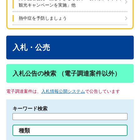
観光キャンペーンを実施」他
熱中症を予防しましょう
本
文
入札・公売
入札公告の検索 （電子調達案件以外）
電子調達案件は、
入札情報公開システム
で公告しています
キーワード検索
検
索
す
種類
る