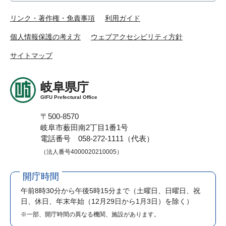
リンク・著作権・免責事項
利用ガイド
個人情報保護の考え方
ウェブアクセシビリティ方針
サイトマップ
岐阜県庁
GIFU Prefectural Office
〒500-8570
岐阜市薮田南2丁目1番1号
電話番号 058-272-1111（代表）
（法人番号4000020210005）
開庁時間
午前8時30分から午後5時15分まで
（土曜日、日曜日、祝
日、休日、年末年始（12月29日から1月3日）を除く）
※一部、開庁時間の異なる機関、施設があります。