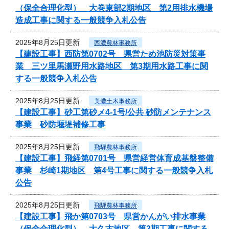
（保全合理化型） 大巻東部2期地区 第2用排水機場
造成工事に関する一般競争入札公告
2025年8月25日更新
西濃農林事務所
【建設工事】西防第0702号 県営ため池防災対策事
業 三ツ里馬瀬野用水路地区 第3期用水路工事に関
する一般競争入札公告
2025年8月25日更新
美濃土木事務所
【建設工事】砂工第砂メ4-1号/公共 砂防メンテナンス
事業 砂防堰堤補修工事
2025年8月25日更新
飛騨農林事務所
【建設工事】飛経第0701号 県営経営体育成基盤整備
事業 杉崎1期地区 第4号工事に関する一般競争入札
公告
2025年8月25日更新
飛騨農林事務所
【建設工事】飛か第0703号 県営かんがい排水事業
（保全合理化型） 大久古地区 第3期工事に関する