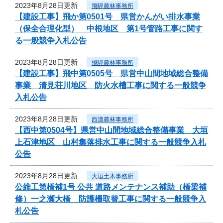
2023年8月28日更新
飛騨農林事務所
【建設工事】飛か第0501号 県営かんがい排水事業
（保全合理化型） 中根地区 第1号管路工事に関す
る一般競争入札公告
2023年8月28日更新
飛騨農林事務所
【建設工事】飛中第0505号 県営中山間地域総合整備
事業 清見荘川地区 防火水槽工事に関する一般競争
入札公告
2023年8月28日更新
西濃農林事務所
【西中第0504号】県営中山間地域総合整備事業 大垣
上石津地区 山村集落排水工事に関する一般競争入札
公告
2023年8月28日更新
大垣土木事務所
公維工第橋補1号 公共 道路メンテナンス補助（橋梁補
修）一之瀬大橋 防護柵取替工事に関する一般競争入
札公告