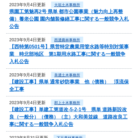
2023年9月4日更新
大垣土木事務所
県園工第魅再2号 県単 都市公園事業（魅力向上再整
備）養老公園 園内舗装修繕工事に関する一般競争入札
公告
2023年9月4日更新
西濃農林事務所
【西特第0501号】県営特定農業用管水路等特別対策事
業 時北部地区 第1期用水路工事に関する一般競争
入札公告
2023年9月4日更新
美濃土木事務所
【建設工事】県単 通常砂防事業 他（債務） 渓流保
全工事
2023年9月4日更新
郡上土木事務所
【建設工事】単建工第道改-5-2-1号 県単 道路新設改
良（一般分）（債務）（主）大和美並線 道路改良工
事に関する一般競争入札公告
2023年8月31日更新
下呂農林事務所