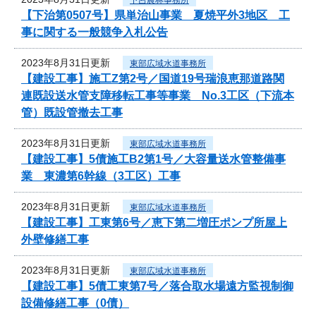
【下治第0507号】県単治山事業 夏焼平外3地区 工
事に関する一般競争入札公告
2023年8月31日更新
東部広域水道事務所
【建設工事】施工Z第2号／国道19号瑞浪恵那道路関
連既設送水管支障移転工事等事業 No.3工区（下流本
管）既設管撤去工事
2023年8月31日更新
東部広域水道事務所
【建設工事】5債施工B2第1号／大容量送水管整備事
業 東濃第6幹線（3工区）工事
2023年8月31日更新
東部広域水道事務所
【建設工事】工東第6号／恵下第二増圧ポンプ所屋上
外壁修繕工事
2023年8月31日更新
東部広域水道事務所
【建設工事】5債工東第7号／落合取水場遠方監視制御
設備修繕工事（0債）