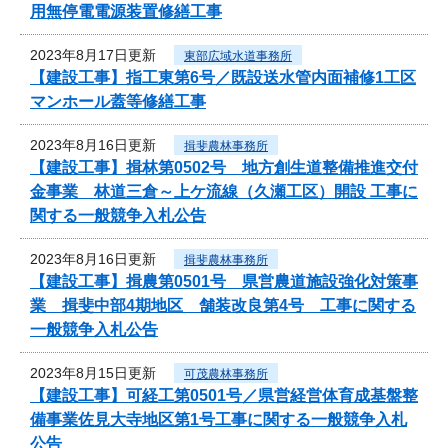
用無停電電源装置修繕工事
2023年8月17日更新
東部広域水道事務所
【建設工事】指工東第6号／既設送水管内面補修1工区
マンホール蓋等修繕工事
2023年8月16日更新
揖斐農林事務所
【建設工事】揖林第0502号 地方創生道整備推進交付
金事業 林道三倉～上ケ流線（久瀬工区）開設 工事に
関する一般競争入札公告
2023年8月16日更新
揖斐農林事務所
【建設工事】揖農第0501号 県営農道施設強化対策事
業 揖斐中部4期地区 舗装改良第4号 工事に関する
一般競争入札公告
2023年8月15日更新
可茂農林事務所
【建設工事】可経工第0501号／県営経営体育成基盤整
備事業佐見大寺地区第1号工事に関する一般競争入札
公告