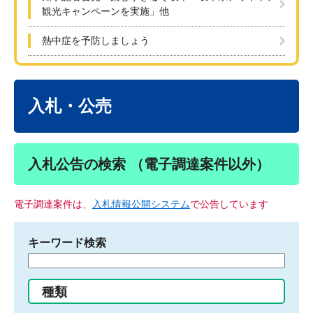
観光キャンペーンを実施」他
熱中症を予防しましょう
本
文
入札・公売
入札公告の検索 （電子調達案件以外）
電子調達案件は、
入札情報公開システム
で公告しています
キーワード検索
検
索
す
種類
る