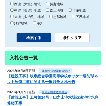
り
西濃（大垣）地域
揖斐地域
中濃（美濃）地域
郡上地域
可茂地域
東濃（多治見）地域
恵那地域
下呂地域
飛騨地域
県外
入札公告一覧
2023年9月8日更新
岐阜総合学園高等学校
【建設工事】岐阜総合学園高等学校ホッケー場防球ネ
ット改修工事に関する一般競争入札公告
2023年9月7日更新
東部広域水道事務所
【建設工事】工可第14号／山之上浄水場沈澱池排水弁
修繕工事