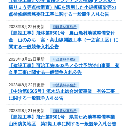
【建設工事】公共 道路メンテナンス補助(トンネル・
橋りょう等点検調査）MEを活用した小規模橋梁等の
点検修繕業務委託工事に関する一般競争入札公告
2023年8月22日更新
飛騨農林事務所
【建設工事】飛林第0501号 農山漁村地域整備交付
金 山のみち 宮・高山線開設工事（一之宮工区）に
関する一般競争入札公告
2023年8月22日更新
可茂農林事務所
【建設工事】可治工第0503号／公共予防治山事業 菊
久里工事に関する一般競争入札公告
2023年8月22日更新
中濃農林事務所
【中治第0505号】流木防止総合対策事業 有谷工事
に関する一般競争入札公告
2023年8月21日更新
飛騨農林事務所
【建設工事】飛た第0501号 県営ため池等整備事業
山田防災地区 第2期工事に関する一般競争入札公告