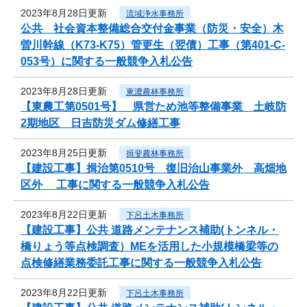
2023年8月28日更新
流域浄水事務所
公共 社会資本整備総合交付金事業（防災・安全）木
曽川幹線（K73-K75）管更生（翌債）工事（第401-C-
053号）に関する一般競争入札公告
2023年8月28日更新
東濃農林事務所
【東農工第0501号】 県営ため池等整備事業 土岐防
2期地区 日吉防災ダム修繕工事
2023年8月25日更新
揖斐農林事務所
【建設工事】揖治第0510号 復旧治山事業外 高畑地
区外 工事に関する一般競争入札公告
2023年8月22日更新
下呂土木事務所
【建設工事】公共 道路メンテナンス補助(トンネル・
橋りょう等点検調査）MEを活用した小規模橋梁等の
点検修繕業務委託工事に関する一般競争入札公告
2023年8月22日更新
下呂土木事務所