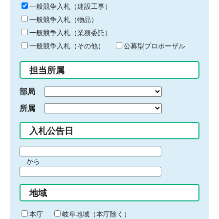
キ
一般競争入札（建設工事）
ー
一般競争入札（物品）
ワ
一般競争入札（業務委託）
ー
ド
一般競争入札（その他）
公募型プロポーザル
を
入
担当所属
力
部局
所属
入札公告日
期
から
間
期
の
間
始
地域
の
ま
終
り
わ
本庁
岐阜地域（本庁除く）