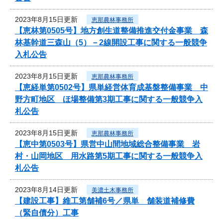
2023年8月15日更新
恵那農林事務所
【恵林第0505号】地方創生道整備推進交付金事業 森
林基幹道三森山（5）－2線開設工事に関する一般競争
入札公告
2023年8月15日更新
恵那農林事務所
【恵経単第0502号】県単経営体育成基盤整備事業 中
野方町地区 ほ場整備第3期工事に関する一般競争入
札公告
2023年8月15日更新
恵那農林事務所
【恵中第0503号】県営中山間地域総合整備事業 岩
村・山岡地区 用水路第5期工事に関する一般競争入
札公告
2023年8月14日更新
美濃土木事務所
【建設工事】維工第舗補6号／県単 舗装道補修費
（緊自債分）工事