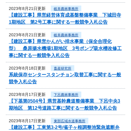
2023年8月21日更新
岐阜農林事務所
【建設工事】県営経営体育成基盤整備事業 下城田寺
1期地区 第2号工事に関する一般競争入札公告
2023年8月21日更新
岐阜農林事務所
【建設工事】県営かんがい排水事業（保全合理化
型） 桑原揚水機場1期地区 3号ポンプ吸水槽改修工
事に関する一般競争入札公告
2023年8月18日更新
畜産研究所
系統保存センタースタンチョン取替工事に関する一般
競争入札公告
2023年8月17日更新
下呂農林事務所
【下基第0504号】県営基幹農道整備事業 下呂中央3
期地区 第12号道路工事に関する一般競争入札公告
2023年8月17日更新
東部広域水道事務所
【建設工事】工東第3-2号/雀子ヶ根調整池緊急遮断弁