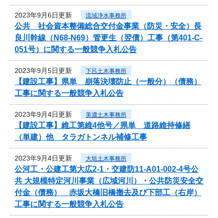
2023年9月6日更新
流域浄水事務所
公共 社会資本整備総合交付金事業（防災・安全）長
良川幹線（N68-N69）管更生（翌債）工事（第401-C-
051号）に関する一般競争入札公告
2023年9月5日更新
下呂土木事務所
【建設工事】県単 崩落決壊防止（一般分）（債務）
工事に関する一般競争入札公告
2023年9月4日更新
美濃土木事務所
【建設工事】維工第維4他号／県単 道路維持修繕
（単建）他 タラガトンネル補修工事
2023年9月4日更新
大垣土木事務所
公河工・公建工第大広2-1・交建防11-A01-002-4号公
共 大規模特定河川事業（広域河川）・公共防災安全交
付金（債務） 赤坂大橋旧橋撤去及び下部工（右岸）
工事に関する一般競争入札公告