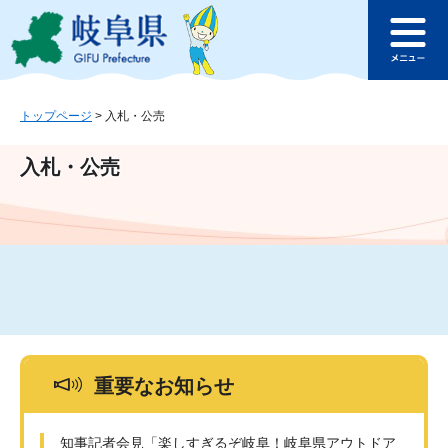
ペ
メ
このページの本文へ
ー
ニ
メ
ジ
ュ
ニ
の
ー
ュ
先
を
ー
頭
飛
トップページ
>
入札・公売
で
ば
す
し
入札・公売
。
て
本
文
へ
重要なお知らせ
知事記者会見「楽しすぎるぞ岐阜！岐阜県アウトドア