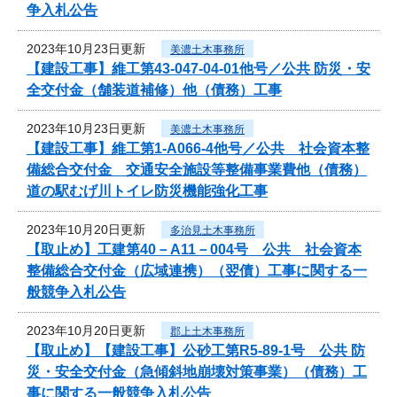
争入札公告
2023年10月23日更新
美濃土木事務所
【建設工事】維工第43-047-04-01他号／公共 防災・安
全交付金（舗装道補修）他（債務）工事
2023年10月23日更新
美濃土木事務所
【建設工事】維工第1-A066-4他号／公共 社会資本整
備総合交付金 交通安全施設等整備事業費他（債務）
道の駅むげ川トイレ防災機能強化工事
2023年10月20日更新
多治見土木事務所
【取止め】工建第40－A11－004号 公共 社会資本
整備総合交付金（広域連携）（翌債）工事に関する一
般競争入札公告
2023年10月20日更新
郡上土木事務所
【取止め】【建設工事】公砂工第R5-89-1号 公共 防
災・安全交付金（急傾斜地崩壊対策事業）（債務）工
事に関する一般競争入札公告