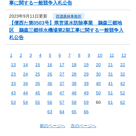
事に関する一般競争入札公告
2023年9月11日更新
西濃農林事務所
【債西た第0503号】県営湛水防除事業 鵜森三郷地
区 鵜森三郷排水機場第2期工事に関する一般競争入
札公告
1
2
3
4
5
6
7
8
9
10
11
12
13
14
15
16
17
18
19
20
21
22
23
24
25
26
27
28
29
30
31
32
33
34
35
36
37
38
39
40
41
42
43
44
45
46
47
48
49
50
51
52
53
54
55
56
57
58
59
60
61
62
63
64
65
66
前のページへ
次のページへ