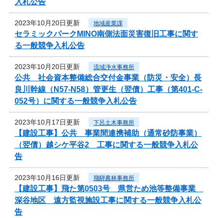
入札公告
2023年10月20日更新
地域産業課
セラミックパークMINO南側法面災害復旧工事に関す
る一般競争入札公告
2023年10月20日更新
流域浄水事務所
公共 社会資本整備総合交付金事業（防災・安全）長
良川幹線（N57-N58）管更生（翌債）工事（第401-C-
052号）に関する一般競争入札公告
2023年10月17日更新
下呂土木事務所
【建設工事】公共 事業間連携補助（通常砂防事業）
（翌債）越シケ平谷2 工事に関する一般競争入札公
告
2023年10月16日更新
飛騨農林事務所
【建設工事】飛た第0503号 県営ため池等整備事業
深谷地区 遠方監視施設工事に関する一般競争入札公
告