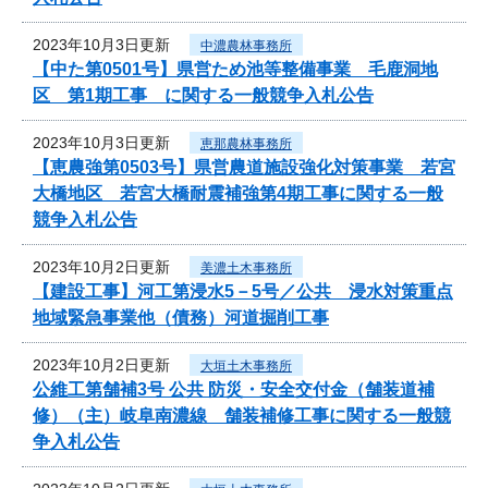
2023年10月3日更新
中濃農林事務所
【中た第0501号】県営ため池等整備事業 毛鹿洞地
区 第1期工事 に関する一般競争入札公告
2023年10月3日更新
恵那農林事務所
【恵農強第0503号】県営農道施設強化対策事業 若宮
大橋地区 若宮大橋耐震補強第4期工事に関する一般
競争入札公告
2023年10月2日更新
美濃土木事務所
【建設工事】河工第浸水5－5号／公共 浸水対策重点
地域緊急事業他（債務）河道掘削工事
2023年10月2日更新
大垣土木事務所
公維工第舗補3号 公共 防災・安全交付金（舗装道補
修）（主）岐阜南濃線 舗装補修工事に関する一般競
争入札公告