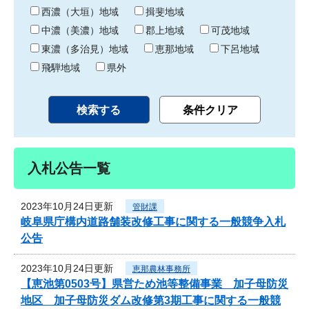
り
西濃（大垣）地域
揖斐地域
中濃（美濃）地域
郡上地域
可茂地域
東濃（多治見）地域
恵那地域
下呂地域
飛騨地域
県外
入札公告一覧
2023年10月24日更新
管財課
岐阜県庁構内道路舗装改修工事に関する一般競争入札
公告
2023年10月24日更新
恵那農林事務所
【恵池第0503号】県営ため池等整備事業 加子母防災
地区 加子母防災ダム改修第3期工事に関する一般競