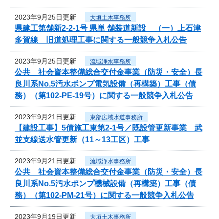
2023年9月25日更新
大垣土木事務所
県建工第舗新2-2-1号 県単 舗装道新設 （一）上石津
多賀線 旧道処理工事に関する一般競争入札公告
2023年9月25日更新
流域浄水事務所
公共 社会資本整備総合交付金事業（防災・安全）長
良川系No.5汚水ポンプ電気設備（再構築）工事（債
務）（第102-PE-19号）に関する一般競争入札公告
2023年9月21日更新
東部広域水道事務所
【建設工事】5債施工東第2-1号／既設管更新事業 武
並支線送水管更新（11～13工区）工事
2023年9月21日更新
流域浄水事務所
公共 社会資本整備総合交付金事業（防災・安全）長
良川系No.5汚水ポンプ機械設備（再構築）工事（債
務）（第102-PM-21号）に関する一般競争入札公告
2023年9月19日更新
大垣土木事務所