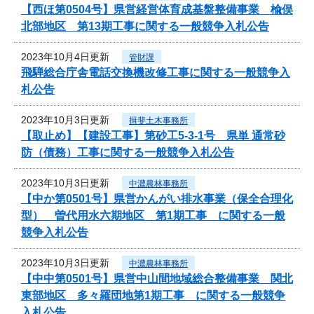
【西ほ第0504号】県営経営体育成基盤整備事業 楡俣
北部地区 第13期工事に関する一般競争入札公告
2023年10月4日更新
管財課
飛騨総合庁舎電話交換機改修工事に関する一般競争入
札公告
2023年10月3日更新
揖斐土木事務所
【取止め】【建設工事】第砂工5-3-1号 県単 通常砂
防（債務）工事に関する一般競争入札公告
2023年10月3日更新
中濃農林事務所
【中か第0501号】県営かんがい排水事業（保全合理化
型） 曽代用水六期地区 第1期工事 に関する一般
競争入札公告
2023年10月3日更新
中濃農林事務所
【中中第0501号】県営中山間地域総合整備事業 関北
東部地区 多々羅団地第1期工事 に関する一般競争
入札公告