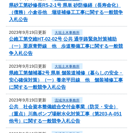
県砂工第砂修長R5-2-1号 県単 砂防修繕（長寿命化）
（債務）小倉谷他 堰堤補修工工事に関する一般競争
入札公告
2023年9月19日更新
大垣土木事務所
公維工第交維HT-02-02号 公共 通学路緊急対策補助
（一）栗原青野線 他 歩道整備工事に関する一般競
争入札公告
2023年9月19日更新
大垣土木事務所
県維工第舗補暮2号 県単 舗装道補修（暮らしの安全・
安心確保対策）（一）養老平田線 他 舗装補修工事
に関する一般競争入札公告
2023年9月19日更新
流域浄水事務所
公共 社会資本整備総合交付金事業（防災・安全）
（重点）川島ポンプ場耐水化対策工事（第203-A-051
他号）に関する一般競争入札公告