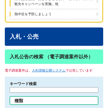
観光キャンペーンを実施」他
熱中症を予防しましょう
本
文
入札・公売
入札公告の検索 （電子調達案件以外）
電子調達案件は、
入札情報公開システム
で公告しています
キーワード検索
検
索
す
種類
る