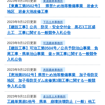
2023年9月19日更新
東濃農林事務所
【東農工第0502号】 県営ため池等整備事業 岩倉大
地区 岩倉大池改修工事
2023年9月12日更新
下呂土木事務所
【建設工事】公共 防災・安全交付金 黒石3工区盛
土工 工事に関する一般競争入札公告
2023年9月12日更新
可茂農林事務所
【建設工事】可治工第0504号／公共予防治山事業 負
尾工事・県単治山事業 釜ヶ洞工事に関する一般競争
入札公告
2023年9月12日更新
恵那農林事務所
【恵池第0502号】県営ため池等整備事業 加子母防災
地区 加子母防災ダム改修第3期工事に関する一般競
争入札公告
2023年9月11日更新
多治見土木事務所
工維単第崩1他号 県単 崩壊決壊防止（一般）他工