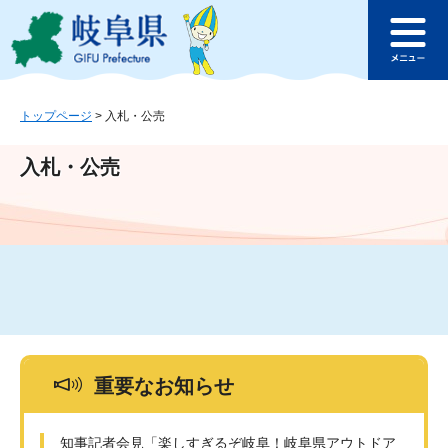
ペ
メ
このページの本文へ
ー
ニ
メ
ジ
ュ
ニ
の
ー
ュ
先
を
ー
頭
飛
トップページ
>
入札・公売
で
ば
す
し
入札・公売
。
て
本
文
へ
重要なお知らせ
知事記者会見「楽しすぎるぞ岐阜！岐阜県アウトドア