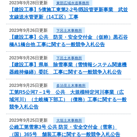
2023年9月28日更新
東部広域水道事務所
【建設工事】5債施工東第2-2号/既設管更新事業 武並
支線送水管更新（14工区）工事
2023年9月26日更新
下呂土木事務所
【建設工事】公共 防災・安全交付金 （仮称）黒石谷
橋A1橋台他 工事に関する一般競争入札公告
2023年9月26日更新
下呂土木事務所
【建設工事】県単 除雪事業（雪情報システム関連機
器維持修繕）委託 工事に関する一般競争入札公告
2023年9月25日更新
多治見土木事務所
工第R5公河7－1号 公共 大規模特定河川事業（広
域河川）（土岐橋下部工）（債務）工事に関する一般
競争入札公告
2023年9月25日更新
大垣土木事務所
公維工第雪寒3号 公共 防災・安全交付金（雪寒）
（国）365号 舗装工事に関する一般競争入札公告