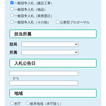
キ
一般競争入札（建設工事）
ー
一般競争入札（物品）
ワ
一般競争入札（業務委託）
ー
ド
一般競争入札（その他）
公募型プロポーザル
を
入
担当所属
力
部局
所属
入札公告日
期
から
間
期
の
間
始
地域
の
ま
終
り
わ
本庁
岐阜地域（本庁除く）