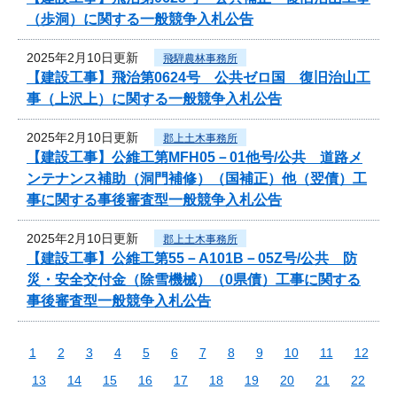
（歩洞）に関する一般競争入札公告
2025年2月10日更新
飛騨農林事務所
【建設工事】飛治第0624号 公共ゼロ国 復旧治山工
事（上沢上）に関する一般競争入札公告
2025年2月10日更新
郡上土木事務所
【建設工事】公維工第MFH05－01他号/公共 道路メ
ンテナンス補助（洞門補修）（国補正）他（翌債）工
事に関する事後審査型一般競争入札公告
2025年2月10日更新
郡上土木事務所
【建設工事】公維工第55－A101B－05Z号/公共 防
災・安全交付金（除雪機械）（0県債）工事に関する
事後審査型一般競争入札公告
1
2
3
4
5
6
7
8
9
10
11
12
13
14
15
16
17
18
19
20
21
22