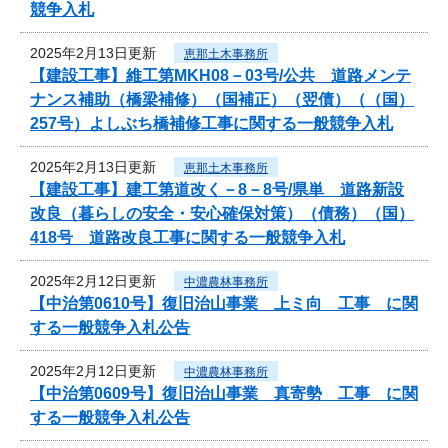
競争入札
2025年2月13日更新
恵那土木事務所
【建設工事】維工第MKH08－03号/公共 道路メンテ
ナンス補助（橋梁補修）（国補正）（翌債）（（国）
257号）よしぶち橋補修工事に関する一般競争入札
2025年2月13日更新
恵那土木事務所
【建設工事】建工第道改く－8－8号/県単 道路新設
改良（暮らしの安全・安心確保対策）（債務）（国）
418号 道路改良工事に関する一般競争入札
2025年2月12日更新
中濃農林事務所
【中治第0610号】復旧治山事業 上ミ向 工事 に関
する一般競争入札公告
2025年2月12日更新
中濃農林事務所
【中治第0609号】復旧治山事業 真寄勢 工事 に関
する一般競争入札公告