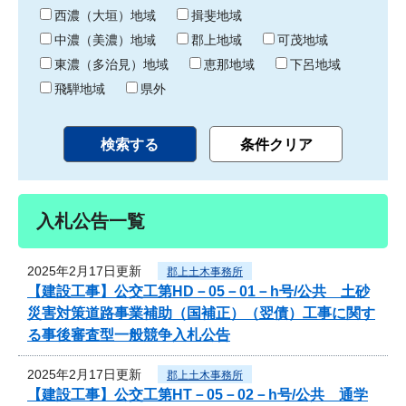
り
西濃（大垣）地域
揖斐地域
中濃（美濃）地域
郡上地域
可茂地域
東濃（多治見）地域
恵那地域
下呂地域
飛騨地域
県外
入札公告一覧
2025年2月17日更新
郡上土木事務所
【建設工事】公交工第HD－05－01－h号/公共 土砂
災害対策道路事業補助（国補正）（翌債）工事に関す
る事後審査型一般競争入札公告
2025年2月17日更新
郡上土木事務所
【建設工事】公交工第HT－05－02－h号/公共 通学