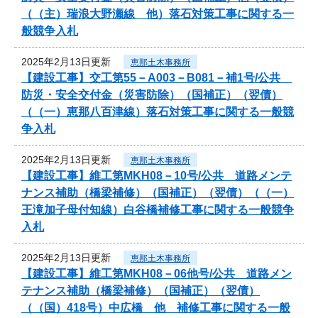
（（主）瑞浪大野瀬線 他）落石対策工事に関する一
般競争入札
2025年2月13日更新
恵那土木事務所
【建設工事】交工第55－A003－B081－補1号/公共
防災・安全交付金（災害防除）（国補正）（翌債）
（（一）恵那八百津線）落石対策工事に関する一般競
争入札
2025年2月13日更新
恵那土木事務所
【建設工事】維工第MKH08－10号/公共 道路メンテ
ナンス補助（橋梁補修）（国補正）（翌債）（（一）
王滝加子母付知線）白谷橋補修工事に関する一般競争
入札
2025年2月13日更新
恵那土木事務所
【建設工事】維工第MKH08－06他号/公共 道路メン
テナンス補助（橋梁補修）（国補正）（翌債）
（（国）418号）中広橋 他 補修工事に関する一般