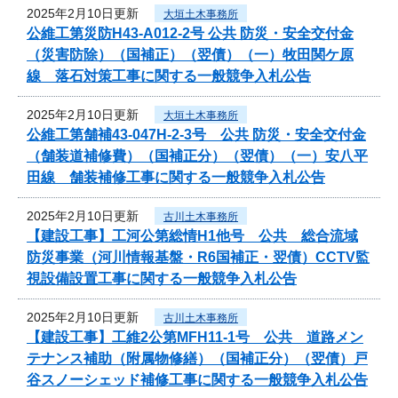
2025年2月10日更新
大垣土木事務所
公維工第災防H43-A012-2号 公共 防災・安全交付金
（災害防除）（国補正）（翌債）（一）牧田関ケ原
線 落石対策工事に関する一般競争入札公告
2025年2月10日更新
大垣土木事務所
公維工第舗補43-047H-2-3号 公共 防災・安全交付金
（舗装道補修費）（国補正分）（翌債）（一）安八平
田線 舗装補修工事に関する一般競争入札公告
2025年2月10日更新
古川土木事務所
【建設工事】工河公第総情H1他号 公共 総合流域
防災事業（河川情報基盤・R6国補正・翌債）CCTV監
視設備設置工事に関する一般競争入札公告
2025年2月10日更新
古川土木事務所
【建設工事】工維2公第MFH11-1号 公共 道路メン
テナンス補助（附属物修繕）（国補正分）（翌債）戸
谷スノーシェッド補修工事に関する一般競争入札公告