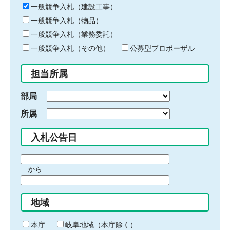
キ
一般競争入札（建設工事）
ー
一般競争入札（物品）
ワ
一般競争入札（業務委託）
ー
ド
一般競争入札（その他）
公募型プロポーザル
を
入
担当所属
力
部局
所属
入札公告日
期
から
間
期
の
間
始
地域
の
ま
終
り
わ
本庁
岐阜地域（本庁除く）