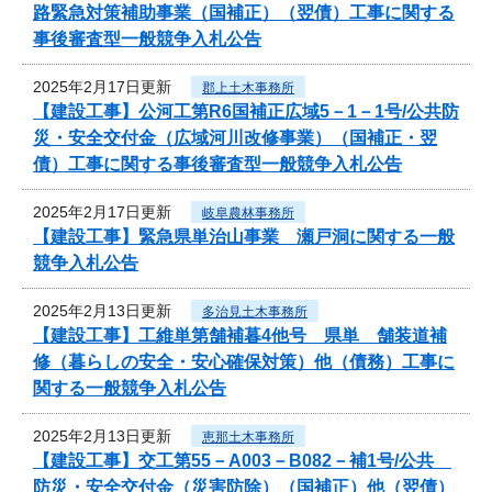
路緊急対策補助事業（国補正）（翌債）工事に関する
事後審査型一般競争入札公告
2025年2月17日更新
郡上土木事務所
【建設工事】公河工第R6国補正広域5－1－1号/公共防
災・安全交付金（広域河川改修事業）（国補正・翌
債）工事に関する事後審査型一般競争入札公告
2025年2月17日更新
岐阜農林事務所
【建設工事】緊急県単治山事業 瀬戸洞に関する一般
競争入札公告
2025年2月13日更新
多治見土木事務所
【建設工事】工維単第舗補暮4他号 県単 舗装道補
修（暮らしの安全・安心確保対策）他（債務）工事に
関する一般競争入札公告
2025年2月13日更新
恵那土木事務所
【建設工事】交工第55－A003－B082－補1号/公共
防災・安全交付金（災害防除）（国補正）他（翌債）