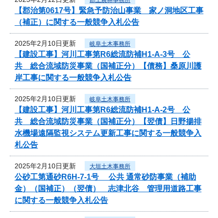
【郡治第0617号】緊急予防治山事業 家ノ洞地区工事
（補正）に関する一般競争入札公告
2025年2月10日更新
岐阜土木事務所
【建設工事】河川工事第R6総流防補H1-A-3号 公
共 総合流域防災事業（国補正分）【債務】桑原川護
岸工事に関する一般競争入札公告
2025年2月10日更新
岐阜土木事務所
【建設工事】河川工事第R6総流防補H1-A-2号 公
共 総合流域防災事業（国補正分）【翌債】日野揚排
水機場遠隔監視システム更新工事に関する一般競争入
札公告
2025年2月10日更新
大垣土木事務所
公砂工第通砂R6H-7-1号 公共 通常砂防事業（補助
金）（国補正）（翌債） 志津北谷 管理用道路工事
に関する一般競争入札公告