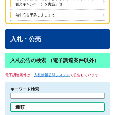
観光キャンペーンを実施」他
熱中症を予防しましょう
本
文
入札・公売
入札公告の検索 （電子調達案件以外）
電子調達案件は、
入札情報公開システム
で公告しています
キーワード検索
検
索
す
種類
る