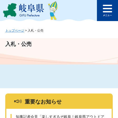
ペ
メ
このページの本文へ
ー
ニ
メ
ジ
ュ
ニ
の
ー
ュ
先
を
ー
頭
飛
トップページ
>
入札・公売
で
ば
す
し
入札・公売
。
て
本
文
へ
重要なお知らせ
知事記者会見「楽しすぎるぞ岐阜！岐阜県アウトドア