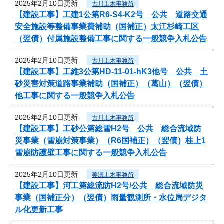
2025年2月10日更新
古川土木事務所
【建設工事】工建1公第R6-S4-K2号 公共 道路交通
安全施設等整備事業費補助（国補正）太江杉崎工区
（翌債）付属施設整備工事に関する一般競争入札公告
2025年2月10日更新
古川土木事務所
【建設工事】工維3公第HD-11-01-hK3他号 公共 土
砂災害対策道路事業補助（国補正）（葛山）（翌債）
他工事に関する一般競争入札公告
2025年2月10日更新
古川土木事務所
【建設工事】工砂公第総雪H2号 公共 総合流域防
災事業（雪崩対策事業）（R6国補正）（翌債）桂上1
雪崩防護壁工事に関する一般競争入札公告
2025年2月10日更新
美濃土木事務所
【建設工事】河工第総流防H2号/公共 総合流域防災
事業（国補正分）（翌債）雨量観測所・水位局デジタ
ル化更新工事