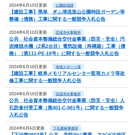
2024年6月10日更新
公園緑地課
【建設工事】県単 ぎふ清流里山公園特設ガーデン等
整備（債務）工事に関する一般競争入札公告
2024年6月10日更新
流域浄水事務所
公共 社会資本整備総合交付金事業（防災・安全）汚
泥棟脱水機（2系2台目）電気設備（再構築）工事（債
務）（第111-PE-19号）に関する一般競争入札公告
2024年6月10日更新
地域スポーツ課
【建設工事】岐阜メモリアルセンター監視カメラ等改
修工事に関する一般競争入札公告
2024年6月10日更新
流域浄水事務所
公共 社会資本整備総合交付金事業（防災・安全）人
孔防食付帯工事（第401-C-061号）に関する一般競争
入札公告
2024年6月6日更新
下呂農林事務所
【下治第0603号】公共 予防治山事業 アゲガヲ地区