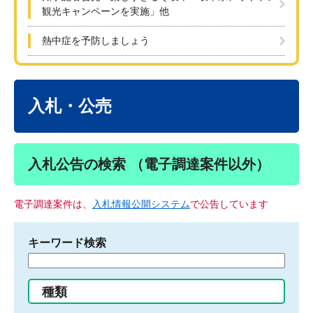
観光キャンペーンを実施」他
熱中症を予防しましょう
本
文
入札・公売
入札公告の検索 （電子調達案件以外）
電子調達案件は、
入札情報公開システム
で公告しています
キーワード検索
検
索
す
種類
る