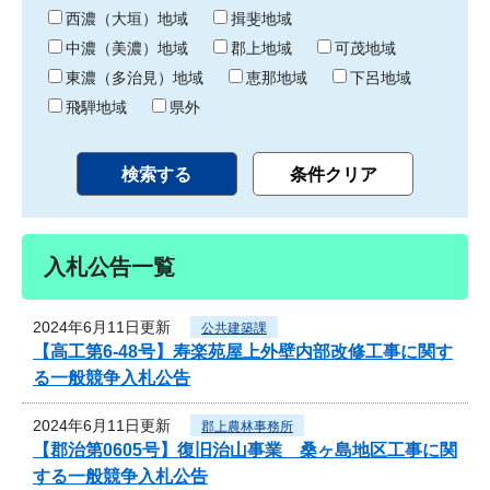
り
西濃（大垣）地域
揖斐地域
中濃（美濃）地域
郡上地域
可茂地域
東濃（多治見）地域
恵那地域
下呂地域
飛騨地域
県外
入札公告一覧
2024年6月11日更新
公共建築課
【高工第6-48号】寿楽苑屋上外壁内部改修工事に関す
る一般競争入札公告
2024年6月11日更新
郡上農林事務所
【郡治第0605号】復旧治山事業 桑ヶ島地区工事に関
する一般競争入札公告