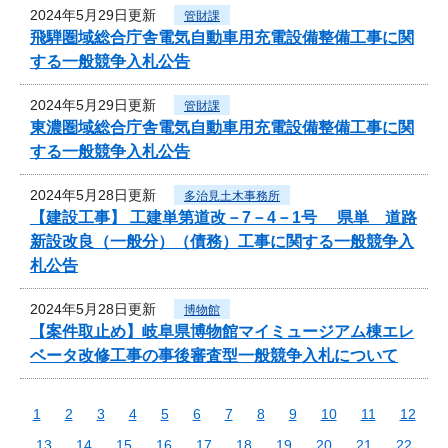
2024年5月29日更新
管財課
飛騨圏域総合庁舎電気自動車用充電設備整備工事に関
する一般競争入札公告
2024年5月29日更新
管財課
東濃圏域総合庁舎電気自動車用充電設備整備工事に関
する一般競争入札公告
2024年5月28日更新
多治見土木事務所
【建設工事】 工建単第道改－7－4－1号 県単 道路
新設改良（一般分）（債務）工事に関する一般競争入
札公告
2024年5月28日更新
博物館
【案件取止め】岐阜県博物館マイミュージアム棟エレ
ベータ改修工事の事後審査型一般競争入札について
1
2
3
4
5
6
7
8
9
10
11
12
13
14
15
16
17
18
19
20
21
22