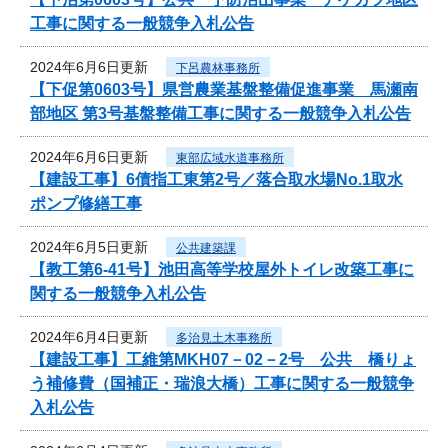
工事に関する一般競争入札公告
2024年6月6日更新
下呂農林事務所
【下促第0603号】県営農業基盤整備促進事業 馬瀬南
部地区 第3号基盤整備工事に関する一般競争入札公告
2024年6月6日更新
東部広域水道事務所
【建設工事】6債指工東第2号／落合取水場No.1取水
ポンプ修繕工事
2024年6月5日更新
公共建築課
【教工第6-41号】池田高等学校屋外トイレ改築工事に
関する一般競争入札公告
2024年6月4日更新
多治見土木事務所
【建設工事】工維第MKH07－02－2号 公共 橋りょ
う補修費（国補正・瑞浪大橋）工事に関する一般競争
入札公告