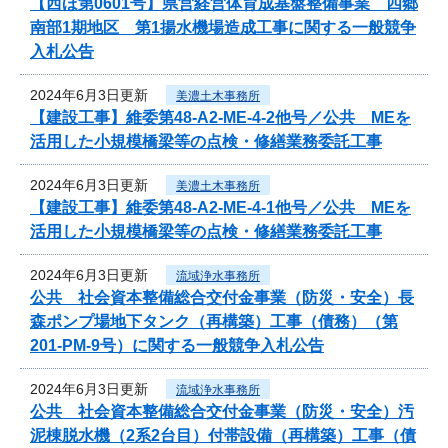
【西ほ第0601号】県営経営体育成基盤整備事業 四郷
南部1期地区 第1揚水機場造成工事に関する一般競争
入札公告
2024年6月3日更新
美濃土木事務所
【建設工事】維委第48-A2-ME-4-2他号／公共 MEを
活用した小規模橋梁等の点検・修繕業務委託工事
2024年6月3日更新
美濃土木事務所
【建設工事】維委第48-A2-ME-4-1他号／公共 MEを
活用した小規模橋梁等の点検・修繕業務委託工事
2024年6月3日更新
流域浄水事務所
公共 社会資本整備総合交付金事業（防災・安全）長
森ポンプ場地下タンク（再構築）工事（債務）（第
201-PM-9号）に関する一般競争入札公告
2024年6月3日更新
流域浄水事務所
公共 社会資本整備総合交付金事業（防災・安全）汚
泥棟脱水機（2系2台目）付帯設備（再構築）工事（債