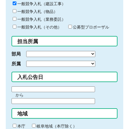
キ
一般競争入札（建設工事）
ー
一般競争入札（物品）
ワ
一般競争入札（業務委託）
ー
ド
一般競争入札（その他）
公募型プロポーザル
を
入
担当所属
力
部局
所属
入札公告日
期
から
間
期
の
間
始
地域
の
ま
終
り
わ
本庁
岐阜地域（本庁除く）