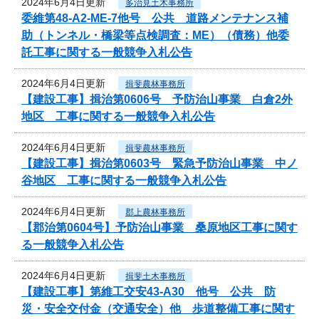
2024年6月4日更新
多治見土木事務所
委維第48-A2-ME-7他号 公共 道路メンテナンス補
助（トンネル・橋梁等点検調査：ME）（債務）他委
託工事に関する一般競争入札公告
2024年6月4日更新
揖斐農林事務所
【建設工事】揖治第0606号 予防治山事業 白倉2外
地区 工事に関する一般競争入札公告
2024年6月4日更新
揖斐農林事務所
【建設工事】揖治第0603号 緊急予防治山事業 中ノ
谷地区 工事に関する一般競争入札公告
2024年6月4日更新
郡上農林事務所
【郡治第0604号】予防治山事業 桑原地区工事に関す
る一般競争入札公告
2024年6月4日更新
揖斐土木事務所
【建設工事】第維工交安43-A30 他号 公共 防
災・安全交付金（交通安全）他 歩道整備工事に関す