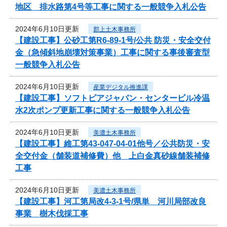
地区 排水路第4号等工事に関する一般競争入札公告
2024年6月10日更新
郡上土木事務所
【建設工事】公砂工第R6-89-1号/公共 防災・安全交付
金（急傾斜地崩壊対策事業）工事に関する事後審査型
一般競争入札公告
2024年6月10日更新
産業デジタル推進課
【建設工事】ソフトピアジャパン・センタービル冷温
水2次ポンプ更新工事に関する一般競争入札公告
2024年6月10日更新
美濃土木事務所
【建設工事】維工第43-047-04-01他号／公共防災・安
全交付金（舗装道補修費）他 上白金真砂線舗装補修
工事
2024年6月10日更新
美濃土木事務所
【建設工事】河工第局改4-3-1号/県単 河川局部改良
事業 樹木伐採工事