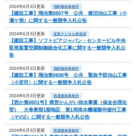
2024年6月3日更新
飛騨農林事務所
【建設工事】飛治第0607号 公共 復旧治山工事（小
瀬ケ洞）に関する一般競争入札公告
2024年6月3日更新
産業デジタル推進課
【建設工事】ソフトピアジャパン・センタービル中央
監視装置空調制御統合化工事に関する一般競争入札公
告
2024年6月3日更新
飛騨農林事務所
【建設工事】飛治第0606号 公共 緊急予防治山工事
（小言司）に関する一般競争入札公告
2024年6月3日更新
西濃農林事務所
【西か第0601号】県営かんがい排水事業（保全合理化
型） 大巻東部1期地区 第1用排水機場製作据付工事
（その2）に関する一般競争入札公告
2024年6月3日更新
西濃農林事務所