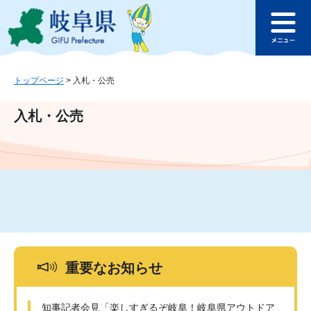
ペ
メ
このページの本文へ
ー
ニ
メ
ジ
ュ
ニ
の
ー
ュ
先
を
ー
頭
飛
トップページ
>
入札・公売
で
ば
す
し
入札・公売
。
て
本
文
へ
重要なお知らせ
知事記者会見「楽しすぎるぞ岐阜！岐阜県アウトドア