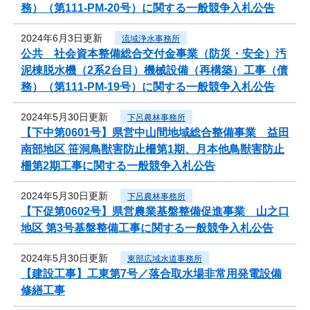
務）（第111-PM-20号）に関する一般競争入札公告
2024年6月3日更新
流域浄水事務所
公共 社会資本整備総合交付金事業（防災・安全）汚
泥棟脱水機（2系2台目）機械設備（再構築）工事（債
務）（第111-PM-19号）に関する一般競争入札公告
2024年5月30日更新
下呂農林事務所
【下中第0601号】県営中山間地域総合整備事業 益田
南部地区 笹洞鳥獣害防止柵第1期、月本他鳥獣害防止
柵第2期工事に関する一般競争入札公告
2024年5月30日更新
下呂農林事務所
【下促第0602号】県営農業基盤整備促進事業 山之口
地区 第3号基盤整備工事に関する一般競争入札公告
2024年5月30日更新
東部広域水道事務所
【建設工事】工東第7号／落合取水場非常用発電設備
修繕工事