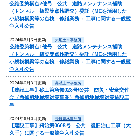
公維委第橋点2他号 公共 道路メンテナンス補助
（トンネル・橋梁等点検調査）委託（MEを活用した
小規模橋梁等の点検・修繕業務 ）工事に関する一般競
争入札公告
2024年6月3日更新
大垣土木事務所
公維委第橋点1他号 公共 道路メンテナンス補助
（トンネル・橋梁等点検調査）委託（MEを活用した
小規模橋梁等の点検・修繕業務 ）工事に関する一般競
争入札公告
2024年6月3日更新
美濃土木事務所
【建設工事】砂工第急傾028号/公共 防災・安全交付
金（急傾斜地崩壊対策事業）急傾斜地崩壊対策施設工
事
2024年6月3日更新
飛騨農林事務所
【建設工事】飛治第0608号 公共 復旧治山工事（大
久手）に関する一般競争入札公告