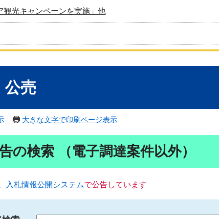
ア観光キャンペーンを実施」他
・公売
示
大きな文字で印刷ページ表示
告の検索 （電子調達案件以外）
、
入札情報公開システム
で公告しています