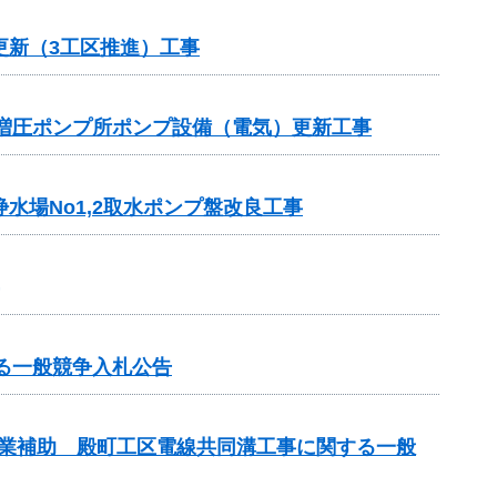
更新（3工区推進）工事
本増圧ポンプ所ポンプ設備（電気）更新工事
水場No1,2取水ポンプ盤改良工事
る一般競争入札公告
画事業補助 殿町工区電線共同溝工事に関する一般