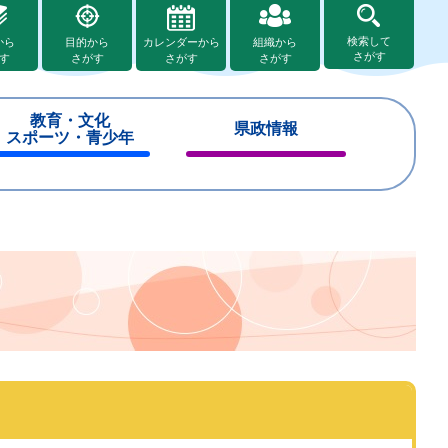
検索して
から
目的から
カレンダーから
組織から
さがす
す
さがす
さがす
さがす
教育・文化
県政情報
スポーツ・青少年
閉
閉
じ
じ
る
る