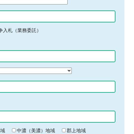
争入札（業務委託）
地域
中濃（美濃）地域
郡上地域