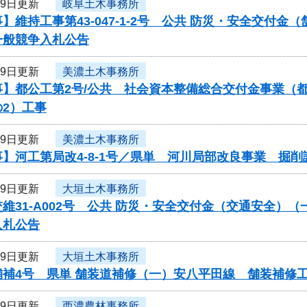
29日更新
岐阜土木事務所
】維持工事第43-047-1-2号 公共 防災・安全交
一般競争入札公告
29日更新
美濃土木事務所
事】都公工第2号/公共 社会資本整備総合交付金事業（
2）工事
29日更新
美濃土木事務所
】河工第局改4-8-1号／県単 河川局部改良事業 掘削
29日更新
大垣土木事務所
維31-A002号 公共 防災・安全交付金（交通安全
入札公告
29日更新
大垣土木事務所
舗補4号 県単 舗装道補修（一）安八平田線 舗装補修
29日更新
西濃農林事務所