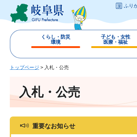
ペ
メ
ふり
ー
ニ
ジ
ュ
の
ー
先
を
くらし・防災
子ども・女性
頭
飛
環境
医療・福祉
で
ば
閉
閉
す
し
じ
じ
。
て
る
る
トップページ
>
入札・公売
本
文
へ
入札・公売
重要なお知らせ