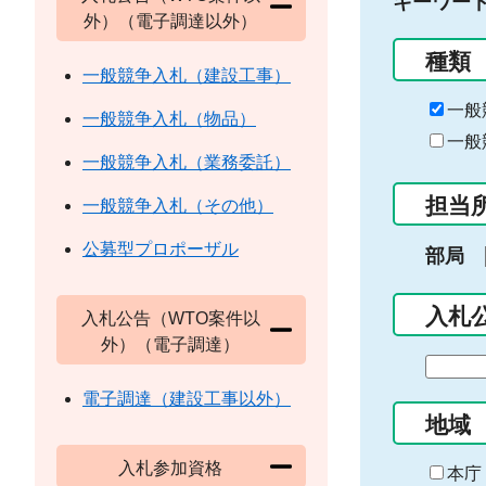
キーワー
外）（電子調達以外）
種類
一般競争入札（建設工事）
一般
一般競争入札（物品）
一般
一般競争入札（業務委託）
担当
一般競争入札（その他）
公募型プロポーザル
部局
入札
入札公告（WTO案件以
外）（電子調達）
期
間
電子調達（建設工事以外）
の
地域
始
入札参加資格
ま
本庁