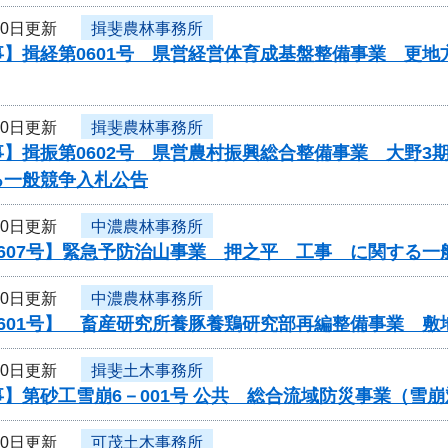
30日更新
揖斐農林事務所
】揖経第0601号 県営経営体育成基盤整備事業 更地
30日更新
揖斐農林事務所
】揖振第0602号 県営農村振興総合整備事業 大野3
る一般競争入札公告
30日更新
中濃農林事務所
607号】緊急予防治山事業 押之平 工事 に関する一
30日更新
中濃農林事務所
0601号】 畜産研究所養豚養鶏研究部再編整備事業 
30日更新
揖斐土木事務所
】第砂工雪崩6－001号 公共 総合流域防災事業（雪
30日更新
可茂土木事務所