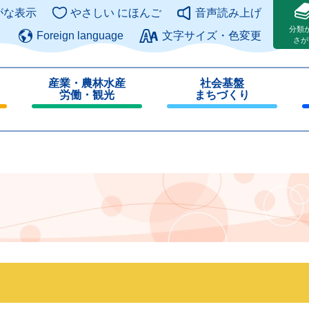
このページの本文へ
がな表示
やさしい にほんご
音声読み上げ
分類
Foreign language
文字サイズ・色変更
さが
産業・農林水産
社会基盤
労働・観光
まちづくり
閉
閉
じ
じ
る
る