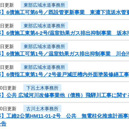
1日更新
東部広域水道事務所
事】6債施工可第6号／既設管更新事業 東濃下流送水管
1日更新
東部広域水道事務所
】6債施工東第4-2号/温室効果ガス排出抑制事業 坂
1日更新
東部広域水道事務所
】6債施工可第1号／温室効果ガス排出抑制事業 川合浄
1日更新
東部広域水道事務所
事】6債指工東第1号／2号釜戸減圧槽内外面塗装修繕工事
30日更新
下呂土木事務所
事】公共 広域河川改修事業他（債務）飛騨川工事に関す
30日更新
古川土木事務所
】工維2公第HM11-01-2号 公共 無電柱化推進計
公告