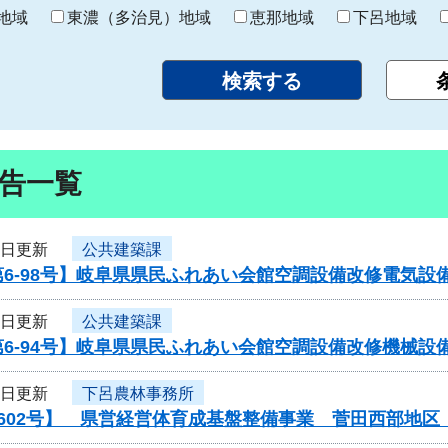
り
地域
東濃（多治見）地域
恵那地域
下呂地域
告一覧
2日更新
公共建築課
第6-98号】岐阜県県民ふれあい会館空調設備改修電気設
2日更新
公共建築課
6-94号】岐阜県県民ふれあい会館空調設備改修機械設
1日更新
下呂農林事務所
0602号】 県営経営体育成基盤整備事業 菅田西部地