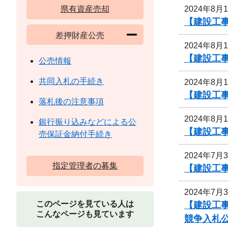
2024年8月
県有資産売却
【建設工
差押財産公売
2024年8月
【建設工事
公売情報
共同入札の手続き
2024年8月
【建設工事
落札後の注意事項
2024年8月
銀行振り込みなどによる公
【建設工
売保証金納付手続き
2024年7月
指定管理者の募集
【建設工
2024年7月
このページを見ている人は
【建設工事
こんなページも見ています
競争入札