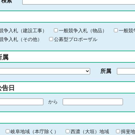
ド検索
検
索
す
る
キ
競争入札（建設工事）
一般競争入札（物品）
一般競
ー
競争入札（その他）
公募型プロポーザル
ワ
ー
所属
ド
を
所属
入
力
公告日
から
期
間
の
終
わ
岐阜地域（本庁除く）
西濃（大垣）地域
揖斐