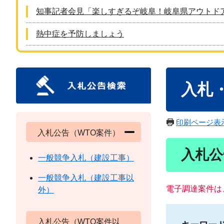
知事記者会見「楽しすぎるぞ岐阜！岐阜県アウトド
熱中症を予防しましょう
本
入札
文
印刷ページ表
入札公告（WTO案件）
入札公
一般競争入札（建設工事）
一般競争入札（建設工事以
電子調達案件は
外）
入札公告（WTO案件以