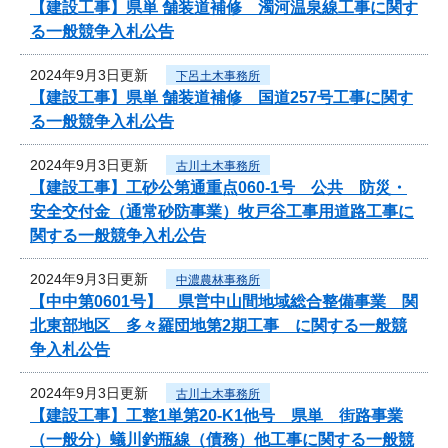
【建設工事】県単 舗装道補修 濁河温泉線工事に関す
る一般競争入札公告
2024年9月3日更新
下呂土木事務所
【建設工事】県単 舗装道補修 国道257号工事に関す
る一般競争入札公告
2024年9月3日更新
古川土木事務所
【建設工事】工砂公第通重点060-1号 公共 防災・
安全交付金（通常砂防事業）牧戸谷工事用道路工事に
関する一般競争入札公告
2024年9月3日更新
中濃農林事務所
【中中第0601号】 県営中山間地域総合整備事業 関
北東部地区 多々羅団地第2期工事 に関する一般競
争入札公告
2024年9月3日更新
古川土木事務所
【建設工事】工整1単第20-K1他号 県単 街路事業
（一般分）蟻川釣瓶線（債務）他工事に関する一般競