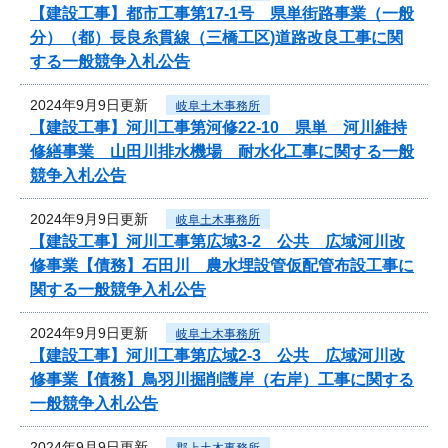
【建設工事】都市工事第17-1号 県単街路事業（一般
分）（都）長良糸貫線（三橋工区)道路改良工事に関
する一般競争入札公告
2024年9月9日更新
岐阜土木事務所
【建設工事】河川工事第河修22-10 県単 河川維持
修繕事業 山田川排水機場 耐水化工事に関する一般
競争入札公告
2024年9月9日更新
岐阜土木事務所
【建設工事】河川工事第広域3-2 公共 広域河川改
修事業【債務】石田川 農水埋設管仮配管布設工事に
関する一般競争入札公告
2024年9月9日更新
岐阜土木事務所
【建設工事】河川工事第広域2-3 公共 広域河川改
修事業【債務】鳥羽川掘削護岸（右岸）工事に関する
一般競争入札公告
2024年9月9日更新
郡上土木事務所