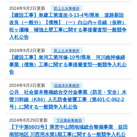
2024年9月2日更新
郡上土木事務所
【建設工事】単建工第道改-5-13-4号/県単 道路新設
改良（一般分）【債務】（一）白山内ヶ谷線（仮称）
松ヶ瀬橋 補強土壁工事に関する事後審査型一般競争
入札公告
2024年9月2日更新
郡上土木事務所
【建設工事】単河工第河修-10号/県単 河川維持修繕
事業（債務）工事に関する事後審査型一般競争入札公
告
2024年9月2日更新
流域浄水事務所
公共 社会資本整備総合交付金事業（防災・安全）木
曽川幹線（K84）人孔防食被覆工事（第401-C-062-2
号）に関する一般競争入札公告
2024年8月29日更新
下呂農林事務所
【下中第0603号】県営中山間地域総合整備事業 益田
南部地区 川西用水第1期工事に関する一般競争入札公