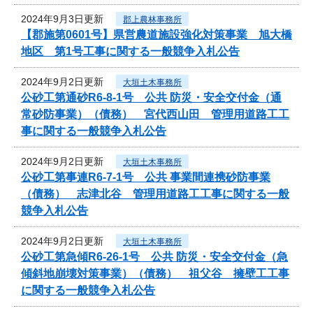
2024年9月3日更新
郡上農林事務所
【郡施第0601号】県営農道施設強化対策事業 旭大橋
地区 第1号工事に関する一般競争入札公告
2024年9月2日更新
大垣土木事務所
公砂工第通砂R6-8-1号 公共 防災・安全交付金（通
常砂防事業）（債務） 宮代西山田 管理用道路工工
事に関する一般競争入札公告
2024年9月2日更新
大垣土木事務所
公砂工第事連R6-7-1号 公共 事業間連携砂防事業
（債務） 志津北谷 管理用道路工工事に関する一般
競争入札公告
2024年9月2日更新
大垣土木事務所
公砂工第急傾R6-26-1号 公共 防災・安全交付金（急
傾斜地崩壊対策事業）（債務） 祖父谷 擁壁工工事
に関する一般競争入札公告