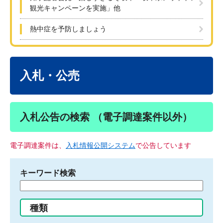
観光キャンペーンを実施」他
熱中症を予防しましょう
本
文
入札・公売
入札公告の検索 （電子調達案件以外）
電子調達案件は、
入札情報公開システム
で公告しています
キーワード検索
検
索
す
種類
る