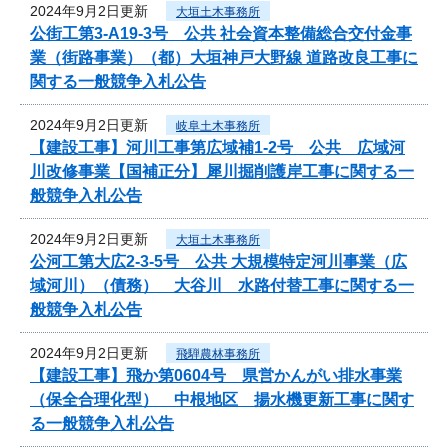
2024年9月2日更新
大垣土木事務所
公街工第3-A19-3号 公共 社会資本整備総合交付金事
業（街路事業）（都）大垣神戸大野線 道路改良工事に
関する一般競争入札公告
2024年9月2日更新
岐阜土木事務所
【建設工事】河川工事第広域補1-2号 公共 広域河
川改修事業【国補正分】犀川掘削護岸工事に関する一
般競争入札公告
2024年9月2日更新
大垣土木事務所
公河工第大広2-3-5号 公共 大規模特定河川事業（広
域河川）（債務） 大谷川 水路付替工事に関する一
般競争入札公告
2024年9月2日更新
飛騨農林事務所
【建設工事】飛か第0604号 県営かんがい排水事業
（保全合理化型） 中根地区 揚水機更新工事に関す
る一般競争入札公告