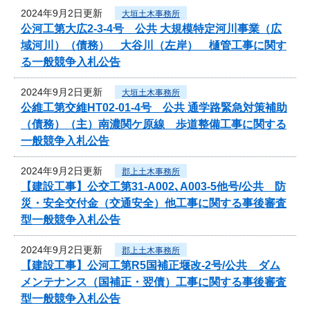
2024年9月2日更新
大垣土木事務所
公河工第大広2-3-4号 公共 大規模特定河川事業（広
域河川）（債務） 大谷川（左岸） 樋管工事に関す
る一般競争入札公告
2024年9月2日更新
大垣土木事務所
公維工第交維HT02-01-4号 公共 通学路緊急対策補助
（債務）（主）南濃関ケ原線 歩道整備工事に関する
一般競争入札公告
2024年9月2日更新
郡上土木事務所
【建設工事】公交工第31-A002､A003-5他号/公共 防
災・安全交付金（交通安全）他工事に関する事後審査
型一般競争入札公告
2024年9月2日更新
郡上土木事務所
【建設工事】公河工第R5国補正堰改-2号/公共 ダム
メンテナンス（国補正・翌債）工事に関する事後審査
型一般競争入札公告