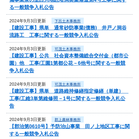
る一般競争入札公告
2024年9月3日更新
下呂土木事務所
【建設工事】県単 通常砂防事業(債務) 井戸ノ洞谷
流路工 工事に関する一般競争入札公告
2024年9月3日更新
可茂土木事務所
【建設工事】公共 社会資本整備総合交付金（都市公
園）他 工事/工園1第都公花－6他号に関する一般競
争入札公告
2024年9月3日更新
可茂土木事務所
【建設工事】県単 道路維持修繕指定修繕（単建）
工事/工維3単第維修照－1号に関する一般競争入札公
告
2024年9月3日更新
郡上農林事務所
【郡治第0610号】予防治山事業 田ノ上地区工事に関
する一般競争入札公告