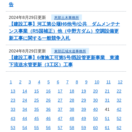
告
2024年8月29日更新
恵那土木事務所
【建設工事】河工第公堰H6他号/公共 ダムメンテナ
ンス事業（R5国補正）他（中野方ダム）空調設備更
新工事に関する一般競争入札
2024年8月29日更新
東部広域水道事務所
【建設工事】6債施工可第5号/既設管更新事業 東濃
下流送水管更新（3工区）工事
1
2
3
4
5
6
7
8
9
10
11
12
13
14
15
16
17
18
19
20
21
22
23
24
25
26
27
28
29
30
31
32
33
34
35
36
37
38
39
40
41
42
43
44
45
46
47
48
49
50
51
52
53
54
55
56
57
58
59
60
61
62