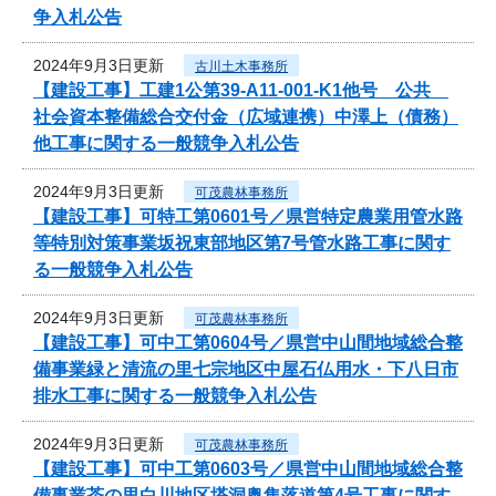
争入札公告
2024年9月3日更新
古川土木事務所
【建設工事】工建1公第39-A11-001-K1他号 公共
社会資本整備総合交付金（広域連携）中澤上（債務）
他工事に関する一般競争入札公告
2024年9月3日更新
可茂農林事務所
【建設工事】可特工第0601号／県営特定農業用管水路
等特別対策事業坂祝東部地区第7号管水路工事に関す
る一般競争入札公告
2024年9月3日更新
可茂農林事務所
【建設工事】可中工第0604号／県営中山間地域総合整
備事業緑と清流の里七宗地区中屋石仏用水・下八日市
排水工事に関する一般競争入札公告
2024年9月3日更新
可茂農林事務所
【建設工事】可中工第0603号／県営中山間地域総合整
備事業茶の里白川地区塔洞奥集落道第4号工事に関す