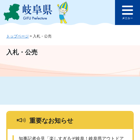
ペ
メ
このページの本文へ
ー
ニ
メ
ジ
ュ
ニ
の
ー
ュ
先
を
ー
頭
飛
トップページ
>
入札・公売
で
ば
す
し
入札・公売
。
て
本
文
へ
重要なお知らせ
知事記者会見「楽しすぎるぞ岐阜！岐阜県アウトドア