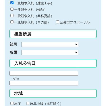
キ
一般競争入札（建設工事）
ー
一般競争入札（物品）
ワ
一般競争入札（業務委託）
ー
ド
一般競争入札（その他）
公募型プロポーザル
を
入
担当所属
力
部局
所属
入札公告日
期
から
間
期
の
間
始
地域
の
ま
終
り
わ
本庁
岐阜地域（本庁除く）