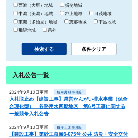
り
西濃（大垣）地域
揖斐地域
中濃（美濃）地域
郡上地域
可茂地域
東濃（多治見）地域
恵那地域
下呂地域
飛騨地域
県外
入札公告一覧
2024年9月10日更新
岐阜農林事務所
入札取止め【建設工事】県営かんがい排水事業（保全
合理化型） 各務用水四期地区 第6号工事に関する
一般競争入札公告
2024年9月10日更新
揖斐土木事務所
【建設工事】第砂工急傾6-075号 公共 防災・安全交付