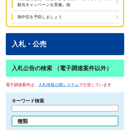
観光キャンペーンを実施」他
熱中症を予防しましょう
本
文
入札・公売
入札公告の検索 （電子調達案件以外）
電子調達案件は、
入札情報公開システム
で公告しています
キーワード検索
検
索
す
種類
る