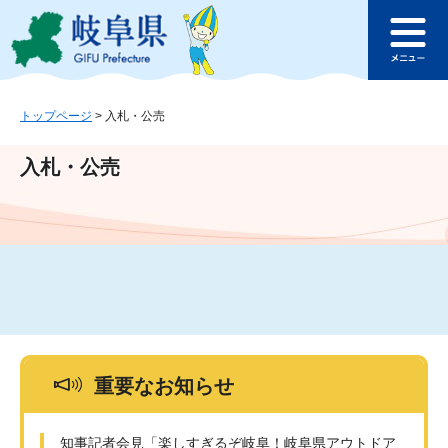
ペ
メ
このページの本文へ
ー
ニ
メ
ジ
ュ
ニ
の
ー
ュ
先
を
ー
頭
飛
トップページ
>
入札・公売
で
ば
す
し
入札・公売
。
て
本
文
へ
重要なお知らせ
知事記者会見「楽しすぎるぞ岐阜！岐阜県アウトドア