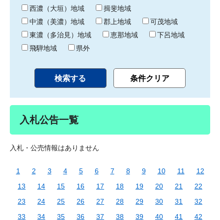
り
西濃（大垣）地域
揖斐地域
中濃（美濃）地域
郡上地域
可茂地域
東濃（多治見）地域
恵那地域
下呂地域
飛騨地域
県外
入札公告一覧
入札・公売情報はありません
1
2
3
4
5
6
7
8
9
10
11
12
13
14
15
16
17
18
19
20
21
22
23
24
25
26
27
28
29
30
31
32
33
34
35
36
37
38
39
40
41
42