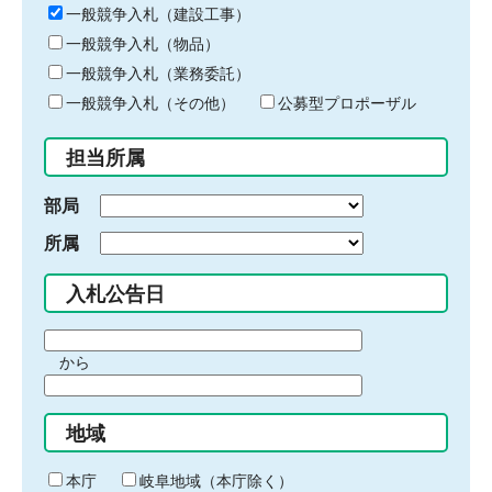
キ
一般競争入札（建設工事）
ー
一般競争入札（物品）
ワ
一般競争入札（業務委託）
ー
ド
一般競争入札（その他）
公募型プロポーザル
を
入
担当所属
力
部局
所属
入札公告日
期
から
間
期
の
間
始
地域
の
ま
終
り
わ
本庁
岐阜地域（本庁除く）