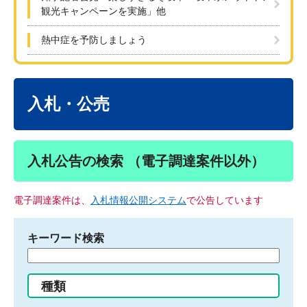
観光キャンペーンを実施」他
熱中症を予防しましょう
本
文
入札・公売
入札公告の検索 （電子調達案件以外）
電子調達案件は、
入札情報公開システム
で公告しています
キーワード検索
検
索
す
種類
る