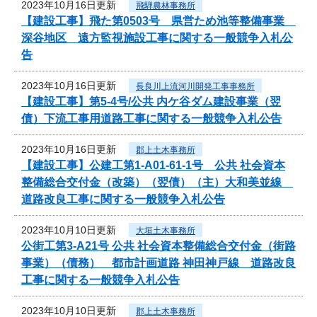
2023年10月16日更新
飛騨農林事務所
【建設工事】飛た第0503号 県営ため池等整備事業
深谷地区 遠方監視施設工事に関する一般競争入札公
告
2023年10月16日更新
長良川上流河川開発工事事務所
【建設工事】第5-4号/公共 内ケ谷ダム建設事業（翌
債）下流工事用道路工事に関する一般競争入札公告
2023年10月16日更新
郡上土木事務所
【建設工事】公建工第1-A01-61-1号 公共 社会資本
整備総合交付金（改築）（翌債）（主）大和美並線
道路改良工事に関する一般競争入札公告
2023年10月10日更新
大垣土木事務所
公街工第3-A21号 公共 社会資本整備総合交付金（街路
事業）（債務） 都市計画道路 神田神戸線 道路改良
工事に関する一般競争入札公告
2023年10月10日更新
郡上土木事務所