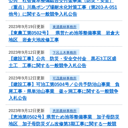
公共 社会資本整備総合交付金事業（防災・安全）
（重点）川島ポンプ場耐水化対策工事（第203-A-051
他号）に関する一般競争入札公告
2023年9月19日更新
東濃農林事務所
【東農工第0502号】 県営ため池等整備事業 岩倉大
地区 岩倉大池改修工事
2023年9月12日更新
下呂土木事務所
【建設工事】公共 防災・安全交付金 黒石3工区盛
土工 工事に関する一般競争入札公告
2023年9月12日更新
可茂農林事務所
【建設工事】可治工第0504号／公共予防治山事業 負
尾工事・県単治山事業 釜ヶ洞工事に関する一般競争
入札公告
2023年9月12日更新
恵那農林事務所
【恵池第0502号】県営ため池等整備事業 加子母防災
地区 加子母防災ダム改修第3期工事に関する一般競