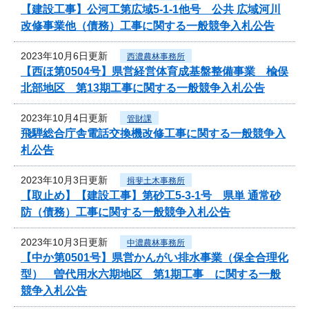
【建設工事】公河工第広域5-1-1他号 公共 広域河川
改修事業他（債務）工事に関する一般競争入札公告
2023年10月6日更新
西濃農林事務所
【西ほ第0504号】県営経営体育成基盤整備事業 楡俣
北部地区 第13期工事に関する一般競争入札公告
2023年10月4日更新
管財課
飛騨総合庁舎電話交換機改修工事に関する一般競争入
札公告
2023年10月3日更新
揖斐土木事務所
【取止め】【建設工事】第砂工5-3-1号 県単 通常砂
防（債務）工事に関する一般競争入札公告
2023年10月3日更新
中濃農林事務所
【中か第0501号】県営かんがい排水事業（保全合理化
型） 曽代用水六期地区 第1期工事 に関する一般
競争入札公告