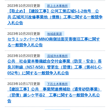
2023年10月20日更新
郡上土木事務所
【取止め】【建設工事】公河工第広域5-1-2他号 公
共 広域河川改修事業他（債務）工事に関する一般競争
入札公告
2023年10月20日更新
地域産業課
セラミックパークMINO南側法面災害復旧工事に関す
る一般競争入札公告
2023年10月20日更新
流域浄水事務所
公共 社会資本整備総合交付金事業（防災・安全）長
良川幹線（N57-N58）管更生（翌債）工事（第401-C-
052号）に関する一般競争入札公告
2023年10月17日更新
下呂土木事務所
【建設工事】公共 事業間連携補助（通常砂防事業）
（翌債）越シケ平谷2 工事に関する一般競争入札公
告