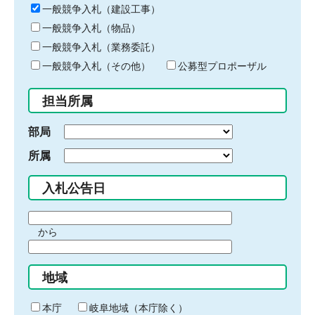
キ
一般競争入札（建設工事）
ー
一般競争入札（物品）
ワ
一般競争入札（業務委託）
ー
ド
一般競争入札（その他）
公募型プロポーザル
を
入
担当所属
力
部局
所属
入札公告日
期
から
間
期
の
間
始
地域
の
ま
終
り
わ
本庁
岐阜地域（本庁除く）