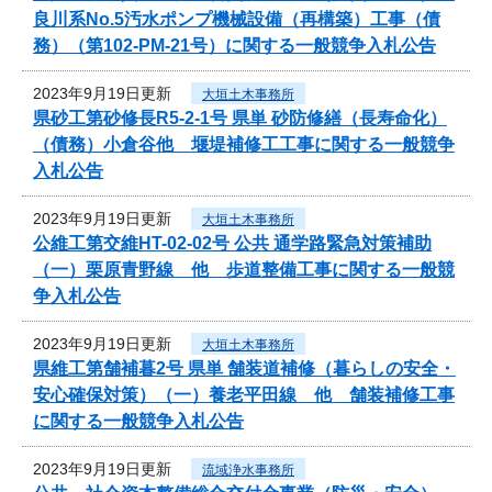
良川系No.5汚水ポンプ機械設備（再構築）工事（債
務）（第102-PM-21号）に関する一般競争入札公告
2023年9月19日更新
大垣土木事務所
県砂工第砂修長R5-2-1号 県単 砂防修繕（長寿命化）
（債務）小倉谷他 堰堤補修工工事に関する一般競争
入札公告
2023年9月19日更新
大垣土木事務所
公維工第交維HT-02-02号 公共 通学路緊急対策補助
（一）栗原青野線 他 歩道整備工事に関する一般競
争入札公告
2023年9月19日更新
大垣土木事務所
県維工第舗補暮2号 県単 舗装道補修（暮らしの安全・
安心確保対策）（一）養老平田線 他 舗装補修工事
に関する一般競争入札公告
2023年9月19日更新
流域浄水事務所