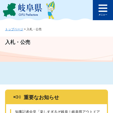
ペ
メ
このページの本文へ
ー
ニ
メ
ジ
ュ
ニ
の
ー
ュ
先
を
ー
頭
飛
トップページ
>
入札・公売
で
ば
す
し
入札・公売
。
て
本
文
へ
重要なお知らせ
知事記者会見「楽しすぎるぞ岐阜！岐阜県アウトドア