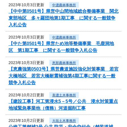
2023年10月3日更新
中濃農林事務所
【中中第0501号】県営中山間地域総合整備事業 関北
東部地区 多々羅団地第1期工事 に関する一般競争
入札公告
2023年10月3日更新
中濃農林事務所
【中た第0501号】県営ため池等整備事業 毛鹿洞地
区 第1期工事 に関する一般競争入札公告
2023年10月3日更新
恵那農林事務所
【恵農強第0503号】県営農道施設強化対策事業 若宮
大橋地区 若宮大橋耐震補強第4期工事に関する一般
競争入札公告
2023年10月2日更新
美濃土木事務所
【建設工事】河工第浸水5－5号／公共 浸水対策重点
地域緊急事業他（債務）河道掘削工事
2023年10月2日更新
大垣土木事務所
公維工第舗補3号 公共 防災・安全交付金（舗装道補