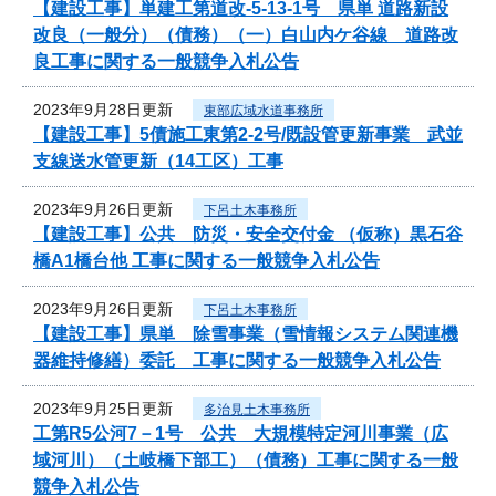
【建設工事】単建工第道改-5-13-1号 県単 道路新設
改良（一般分）（債務）（一）白山内ケ谷線 道路改
良工事に関する一般競争入札公告
2023年9月28日更新
東部広域水道事務所
【建設工事】5債施工東第2-2号/既設管更新事業 武並
支線送水管更新（14工区）工事
2023年9月26日更新
下呂土木事務所
【建設工事】公共 防災・安全交付金 （仮称）黒石谷
橋A1橋台他 工事に関する一般競争入札公告
2023年9月26日更新
下呂土木事務所
【建設工事】県単 除雪事業（雪情報システム関連機
器維持修繕）委託 工事に関する一般競争入札公告
2023年9月25日更新
多治見土木事務所
工第R5公河7－1号 公共 大規模特定河川事業（広
域河川）（土岐橋下部工）（債務）工事に関する一般
競争入札公告