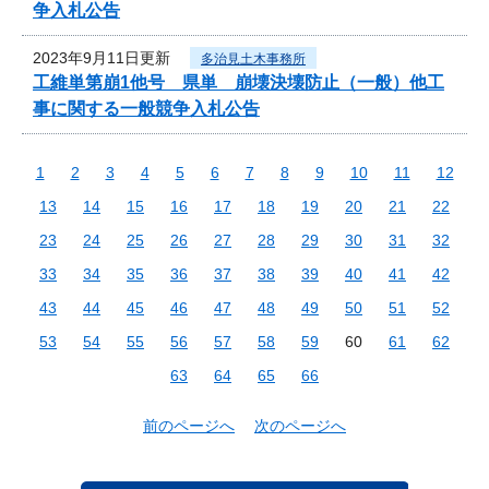
争入札公告
2023年9月11日更新
多治見土木事務所
工維単第崩1他号 県単 崩壊決壊防止（一般）他工
事に関する一般競争入札公告
1
2
3
4
5
6
7
8
9
10
11
12
13
14
15
16
17
18
19
20
21
22
23
24
25
26
27
28
29
30
31
32
33
34
35
36
37
38
39
40
41
42
43
44
45
46
47
48
49
50
51
52
53
54
55
56
57
58
59
60
61
62
63
64
65
66
前のページへ
次のページへ