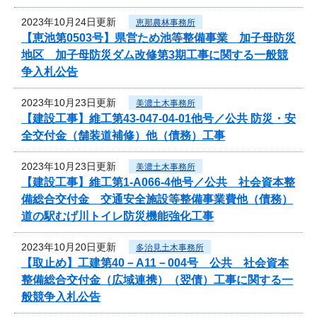
2023年10月24日更新
恵那農林事務所
【恵池第0503号】県営ため池等整備事業 加子母防災
地区 加子母防災ダム改修第3期工事に関する一般競
争入札公告
2023年10月23日更新
美濃土木事務所
【建設工事】維工第43-047-04-01他号／公共 防災・安
全交付金（舗装道補修）他（債務）工事
2023年10月23日更新
美濃土木事務所
【建設工事】維工第1-A066-4他号／公共 社会資本整
備総合交付金 交通安全施設等整備事業費他（債務）
道の駅むげ川トイレ防災機能強化工事
2023年10月20日更新
多治見土木事務所
【取止め】工建第40－A11－004号 公共 社会資本
整備総合交付金（広域連携）（翌債）工事に関する一
般競争入札公告