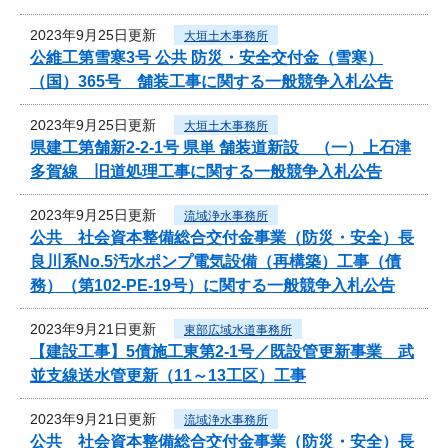
2023年9月25日更新
大垣土木事務所
公維工第雪寒3号 公共 防災・安全交付金（雪寒）
（国）365号 舗装工事に関する一般競争入札公告
2023年9月25日更新
大垣土木事務所
県建工第舗新2-2-1号 県単 舗装道新設 （一）上石津
多賀線 旧道処理工事に関する一般競争入札公告
2023年9月25日更新
流域浄水事務所
公共 社会資本整備総合交付金事業（防災・安全）長
良川系No.5汚水ポンプ電気設備（再構築）工事（債
務）（第102-PE-19号）に関する一般競争入札公告
2023年9月21日更新
東部広域水道事務所
【建設工事】5債施工東第2-1号／既設管更新事業 武
並支線送水管更新（11～13工区）工事
2023年9月21日更新
流域浄水事務所
公共 社会資本整備総合交付金事業（防災・安全）長