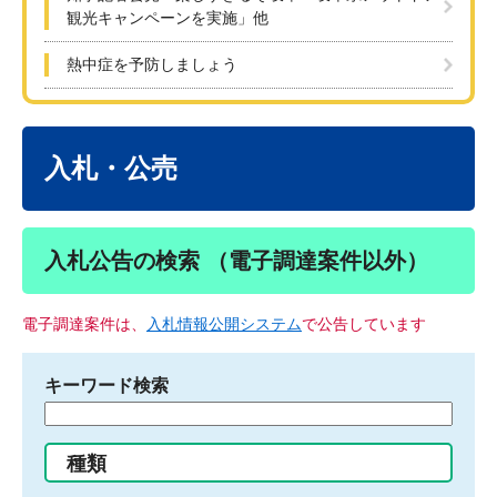
観光キャンペーンを実施」他
熱中症を予防しましょう
本
文
入札・公売
入札公告の検索 （電子調達案件以外）
電子調達案件は、
入札情報公開システム
で公告しています
キーワード検索
検
索
す
種類
る