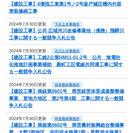
【建設工事】6債指工東第1号／2号釜戸減圧槽内外面
塗装修繕工事
2024年7月30日更新
下呂土木事務所
【建設工事】公共 広域河川改修事業他（債務）飛騨川
工事に関する一般競争入札公告
2024年7月30日更新
古川土木事務所
【建設工事】工維2公第HM11-01-2号 公共 無電柱
化推進計画事業補助 殿町工区電線共同溝工事に関す
る一般競争入札公告
2024年7月30日更新
揖斐農林事務所
【建設工事】揖経第0601号 県営経営体育成基盤整備
事業 更地方地区 第2号第4期 工事に関する一般競
争入札公告
2024年7月30日更新
揖斐農林事務所
【建設工事】揖振第0602号 県営農村振興総合整備事
業 大野3期地区 寺田排水路第2期・黒野用水路第2