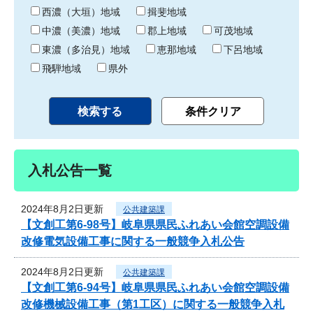
り
西濃（大垣）地域
揖斐地域
中濃（美濃）地域
郡上地域
可茂地域
東濃（多治見）地域
恵那地域
下呂地域
飛騨地域
県外
入札公告一覧
2024年8月2日更新
公共建築課
【文創工第6-98号】岐阜県県民ふれあい会館空調設備
改修電気設備工事に関する一般競争入札公告
2024年8月2日更新
公共建築課
【文創工第6-94号】岐阜県県民ふれあい会館空調設備
改修機械設備工事（第1工区）に関する一般競争入札