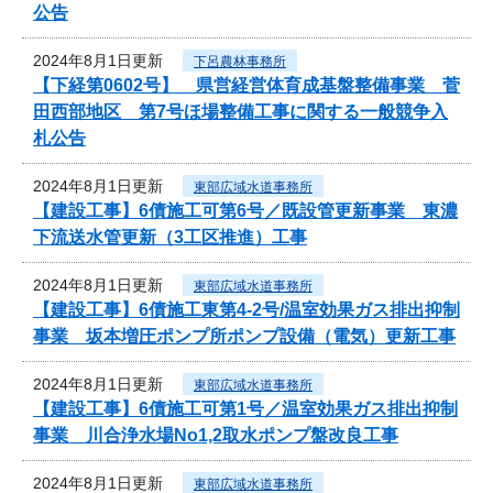
公告
2024年8月1日更新
下呂農林事務所
【下経第0602号】 県営経営体育成基盤整備事業 菅
田西部地区 第7号ほ場整備工事に関する一般競争入
札公告
2024年8月1日更新
東部広域水道事務所
【建設工事】6債施工可第6号／既設管更新事業 東濃
下流送水管更新（3工区推進）工事
2024年8月1日更新
東部広域水道事務所
【建設工事】6債施工東第4-2号/温室効果ガス排出抑制
事業 坂本増圧ポンプ所ポンプ設備（電気）更新工事
2024年8月1日更新
東部広域水道事務所
【建設工事】6債施工可第1号／温室効果ガス排出抑制
事業 川合浄水場No1,2取水ポンプ盤改良工事
2024年8月1日更新
東部広域水道事務所