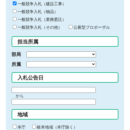
キ
一般競争入札（建設工事）
ー
一般競争入札（物品）
ワ
一般競争入札（業務委託）
ー
ド
一般競争入札（その他）
公募型プロポーザル
を
入
担当所属
力
部局
所属
入札公告日
期
から
間
期
の
間
始
地域
の
ま
終
り
わ
本庁
岐阜地域（本庁除く）