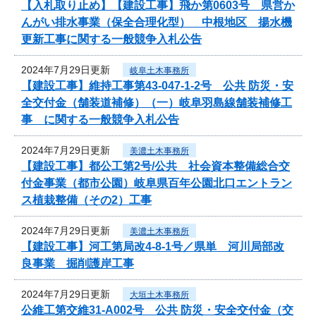
【入札取り止め】【建設工事】飛か第0603号 県営か
んがい排水事業（保全合理化型） 中根地区 揚水機
更新工事に関する一般競争入札公告
2024年7月29日更新
岐阜土木事務所
【建設工事】維持工事第43-047-1-2号 公共 防災・安
全交付金（舗装道補修）（一）岐阜羽島線舗装補修工
事 に関する一般競争入札公告
2024年7月29日更新
美濃土木事務所
【建設工事】都公工第2号/公共 社会資本整備総合交
付金事業（都市公園）岐阜県百年公園北口エントラン
ス植栽整備（その2）工事
2024年7月29日更新
美濃土木事務所
【建設工事】河工第局改4-8-1号／県単 河川局部改
良事業 掘削護岸工事
2024年7月29日更新
大垣土木事務所
公維工第交維31-A002号 公共 防災・安全交付金（交