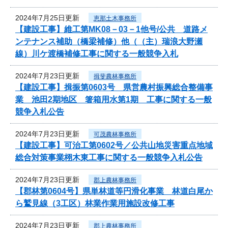
2024年7月25日更新
恵那土木事務所
【建設工事】維工第MK08－03－1他号/公共 道路メ
ンテナンス補助（橋梁補修）他（（主）瑞浪大野瀬
線）川ケ渡橋補修工事に関する一般競争入札
2024年7月23日更新
揖斐農林事務所
【建設工事】揖振第0603号 県営農村振興総合整備事
業 池田2期地区 箸箱用水第1期 工事に関する一般
競争入札公告
2024年7月23日更新
可茂農林事務所
【建設工事】可治工第0602号／公共山地災害重点地域
総合対策事業栩木東工事に関する一般競争入札公告
2024年7月23日更新
郡上農林事務所
【郡林第0604号】県単林道等円滑化事業 林道白尾か
ら鷲見線（3工区）林業作業用施設改修工事
2024年7月23日更新
郡上農林事務所