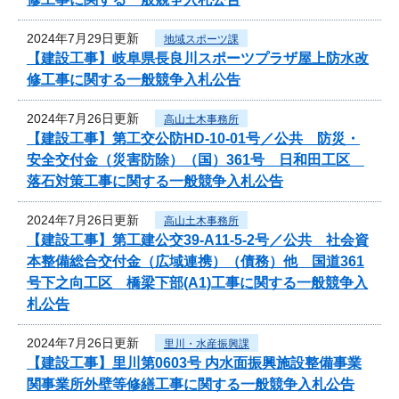
2024年7月29日更新
地域スポーツ課
【建設工事】岐阜県長良川スポーツプラザ屋上防水改
修工事に関する一般競争入札公告
2024年7月26日更新
高山土木事務所
【建設工事】第工交公防HD-10-01号／公共 防災・
安全交付金（災害防除）（国）361号 日和田工区
落石対策工事に関する一般競争入札公告
2024年7月26日更新
高山土木事務所
【建設工事】第工建公交39-A11-5-2号／公共 社会資
本整備総合交付金（広域連携）（債務）他 国道361
号下之向工区 橋梁下部(A1)工事に関する一般競争入
札公告
2024年7月26日更新
里川・水産振興課
【建設工事】里川第0603号 内水面振興施設整備事業
関事業所外壁等修繕工事に関する一般競争入札公告