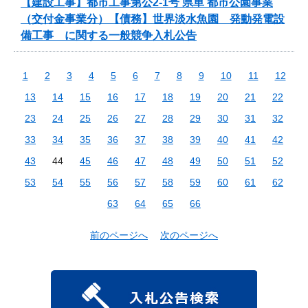
【建設工事】都市工事第公2-1号 県単 都市公園事業
（交付金事業分）【債務】世界淡水魚園 発動発電設
備工事 に関する一般競争入札公告
1
2
3
4
5
6
7
8
9
10
11
12
13
14
15
16
17
18
19
20
21
22
23
24
25
26
27
28
29
30
31
32
33
34
35
36
37
38
39
40
41
42
43
44
45
46
47
48
49
50
51
52
53
54
55
56
57
58
59
60
61
62
63
64
65
66
前のページへ
次のページへ