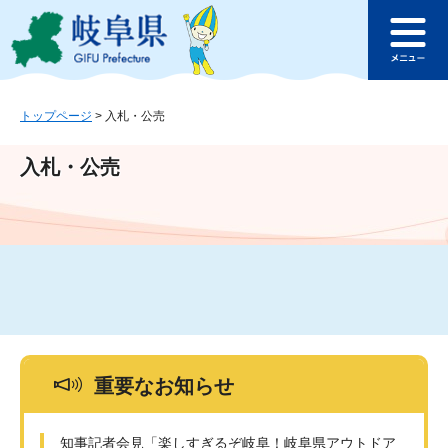
ペ
メ
このページの本文へ
ー
ニ
メ
ジ
ュ
ニ
の
ー
ュ
先
を
ー
頭
飛
トップページ
>
入札・公売
で
ば
す
し
入札・公売
。
て
本
文
へ
重要なお知らせ
知事記者会見「楽しすぎるぞ岐阜！岐阜県アウトドア