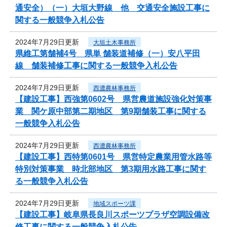
通安全）（一）大垣大野線 他 交通安全施設工事に
関する一般競争入札公告
2024年7月29日更新
大垣土木事務所
県維工第舗補4号 県単 舗装道補修（一）安八平田
線 舗装補修工事に関する一般競争入札公告
2024年7月29日更新
西濃農林事務所
【建設工事】西強第0602号 県営農道施設強化対策事
業 関ケ原中部第二期地区 第9期舗装工事に関する
一般競争入札公告
2024年7月29日更新
西濃農林事務所
【建設工事】西特第0601号 県営特定農業用管水路等
特別対策事業 時北部地区 第3期用水路工事に関す
る一般競争入札公告
2024年7月29日更新
地域スポーツ課
【建設工事】岐阜県長良川スポーツプラザ空調設備改
修工事に関する一般競争入札公告