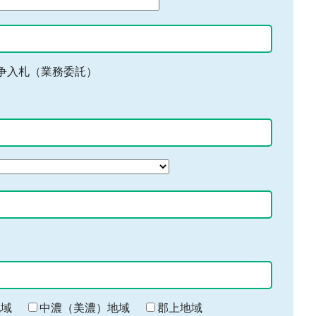
争入札（業務委託）
地域
中濃（美濃）地域
郡上地域