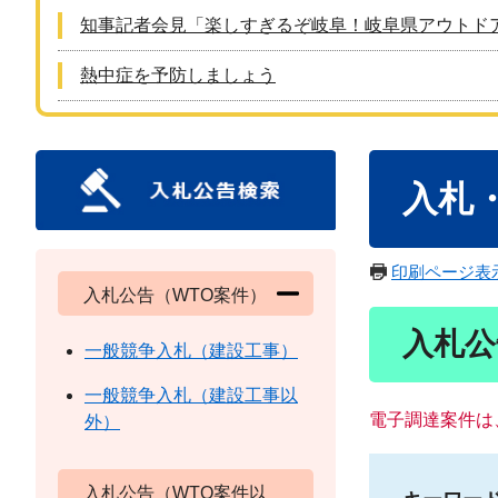
知事記者会見「楽しすぎるぞ岐阜！岐阜県アウトド
熱中症を予防しましょう
本
入札
文
印刷ページ表
入札公告（WTO案件）
入札公
一般競争入札（建設工事）
一般競争入札（建設工事以
電子調達案件は
外）
入札公告（WTO案件以