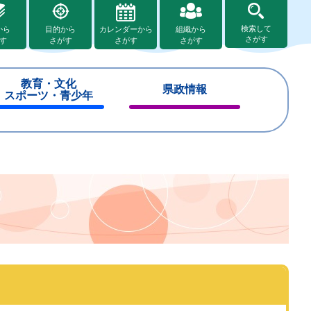
検索して
から
目的から
カレンダーから
組織から
さがす
す
さがす
さがす
さがす
教育・文化
県政情報
スポーツ・青少年
閉
閉
じ
じ
る
る