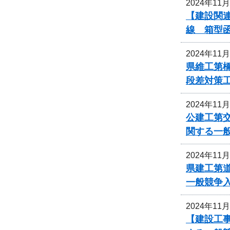
2024年11
【建設関連
線 箱型
2024年11
県維工第
段差対策
2024年11
公建工第交
関する一
2024年11
県建工第道
一般競争
2024年11
【建設工事