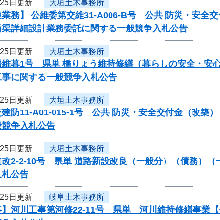
月25日更新
大垣土木事務所
業務】 公維委第交維31-A006-B号 公共 防災・
函渠詳細設計業務委託に関する一般競争入札公告
月25日更新
大垣土木事務所
橋維暮1号 県単 橋りょう維持修繕（暮らしの安全・安
工事に関する一般競争入札公告
月25日更新
大垣土木事務所
建防11-A01-015-1号 公共 防災・安全交付金（
般競争入札公告
月25日更新
大垣土木事務所
改2-2-10号 県単 道路新設改良（一般分）（債務
入札公告
月25日更新
岐阜土木事務所
】河川工事第河修22-11号 県単 河川維持修繕事業