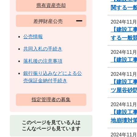
県有資産売却
関する一
差押財産公売
2024年11
【建設工
公売情報
する一般
共同入札の手続き
2024年11
【建設工
落札後の注意事項
銀行振り込みなどによる公
2024年11
売保証金納付手続き
【建設工
ツ屋谷砂
指定管理者の募集
2024年11
【建設工
地崩壊対
このページを見ている人は
こんなページも見ています
2024年11