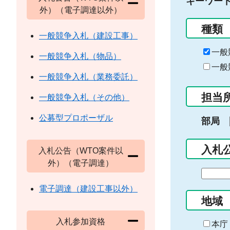
キーワー
外）（電子調達以外）
種類
一般競争入札（建設工事）
一般
一般競争入札（物品）
一般
一般競争入札（業務委託）
担当
一般競争入札（その他）
公募型プロポーザル
部局
入札
入札公告（WTO案件以
外）（電子調達）
期
間
電子調達（建設工事以外）
の
地域
始
入札参加資格
ま
本庁