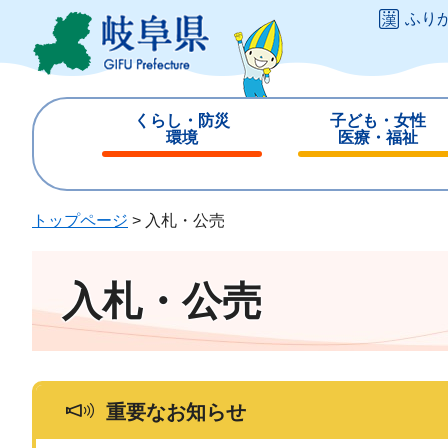
ペ
メ
ふり
ー
ニ
ジ
ュ
の
ー
先
を
くらし・防災
子ども・女性
頭
飛
環境
医療・福祉
で
ば
閉
閉
す
し
じ
じ
。
て
る
る
トップページ
>
入札・公売
本
文
へ
入札・公売
重要なお知らせ