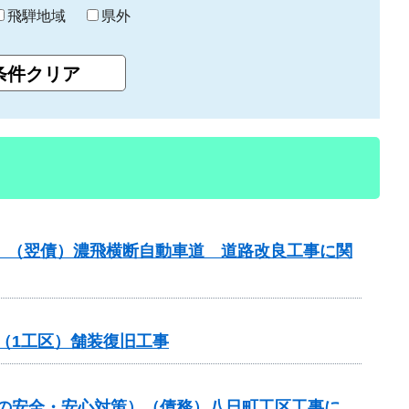
飛騨地域
県外
進）（翌債）濃飛横断自動車道 道路改良工事に関
（1工区）舗装復旧工事
しの安全・安心対策）（債務）八日町工区工事に