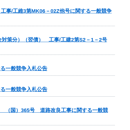
事/工維3第MK06－02Z他号に関する一般競争
策分）（翌債） 工事/工建2第S2－1－2号
する一般競争入札公告
する一般競争入札公告
務） （国）365号 道路改良工事に関する一般競