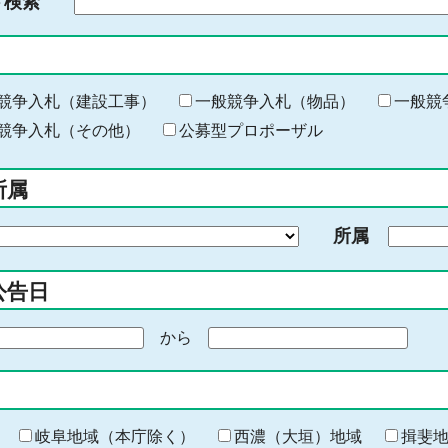
ド検索
検
索
す
る
キ
競争入札（建設工事）
一般競争入札（物品）
一般競
ー
競争入札（その他）
公募型プロポーザル
ワ
ー
所属
ド
を
所属
入
力
公告日
から
期
間
の
終
わ
岐阜地域（本庁除く）
西濃（大垣）地域
揖斐