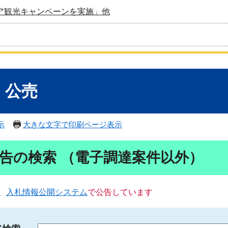
ア観光キャンペーンを実施」他
・公売
示
大きな文字で印刷ページ表示
告の検索 （電子調達案件以外）
、
入札情報公開システム
で公告しています