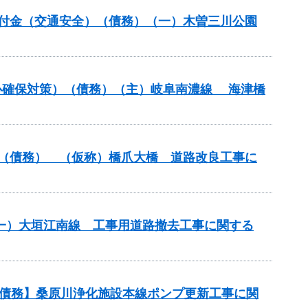
安全交付金（交通安全）（債務）（一）木曽三川公園
心確保対策）（債務）（主）岐阜南濃線 海津橋
改築）（債務） （仮称）橋爪大橋 道路改良工事に
）（一）大垣江南線 工事用道路撤去工事に関する
【債務】桑原川浄化施設本線ポンプ更新工事に関