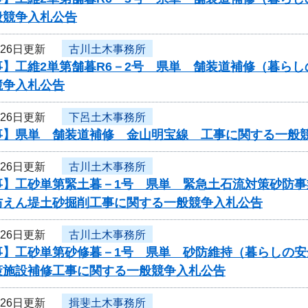
般競争入札公告
月26日更新
古川土木事務所
事】工維2単第舗暮R6－2号 県単 舗装道補修（暮ら
競争入札公告
月26日更新
下呂土木事務所
事】県単 舗装道補修 金山明宝線 工事に関する一般
月26日更新
古川土木事務所
事】工砂単第緊土暮－1号 県単 緊急土石流対策砂防
防えん堤土砂掘削工事に関する一般競争入札公告
月26日更新
古川土木事務所
事】工砂単第砂修暮－1号 県単 砂防維持（暮らしの安
策施設補修工事に関する一般競争入札公告
月26日更新
揖斐土木事務所