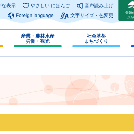
このページの本文へ
がな表示
やさしい にほんご
音声読み上げ
分類
Foreign language
文字サイズ・色変更
さが
産業・農林水産
社会基盤
労働・観光
まちづくり
閉
閉
じ
じ
る
る