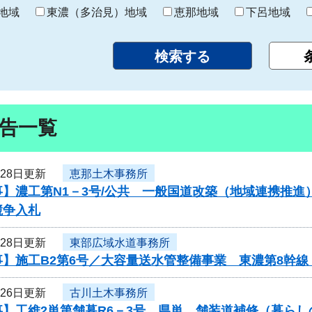
り
地域
東濃（多治見）地域
恵那地域
下呂地域
告一覧
月28日更新
恵那土木事務所
事】濃工第N1－3号/公共 一般国道改築（地域連携推
競争入札
月28日更新
東部広域水道事務所
】施工B2第6号／大容量送水管整備事業 東濃第8幹線
月26日更新
古川土木事務所
事】工維2単第舗暮R6－3号 県単 舗装道補修（暮ら