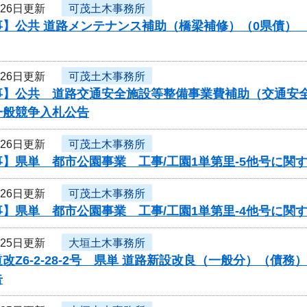
月26日更新
可茂土木事務所
】公共 道路メンテナンス補助（橋梁補修）（0県債） 工
月26日更新
可茂土木事務所
】公共 道路交通安全施設等整備事業費補助（交通安全対
一般競争入札公告
月26日更新
可茂土木事務所
】県単 都市公園事業 工事/工園1単第里-5他号に関
月26日更新
可茂土木事務所
】県単 都市公園事業 工事/工園1単第里-4他号に関
月25日更新
大垣土木事務所
改Z6-2-28-2号 県単 道路新設改良（一般分）（債
告