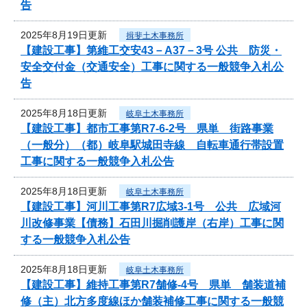
告
2025年8月19日更新
揖斐土木事務所
【建設工事】第維工交安43－A37－3号 公共 防災・
安全交付金（交通安全）工事に関する一般競争入札公
告
2025年8月18日更新
岐阜土木事務所
【建設工事】都市工事第R7-6-2号 県単 街路事業
（一般分）（都）岐阜駅城田寺線 自転車通行帯設置
工事に関する一般競争入札公告
2025年8月18日更新
岐阜土木事務所
【建設工事】河川工事第R7広域3-1号 公共 広域河
川改修事業【債務】石田川掘削護岸（右岸）工事に関
する一般競争入札公告
2025年8月18日更新
岐阜土木事務所
【建設工事】維持工事第R7舗修-4号 県単 舗装道補
修（主）北方多度線ほか舗装補修工事に関する一般競