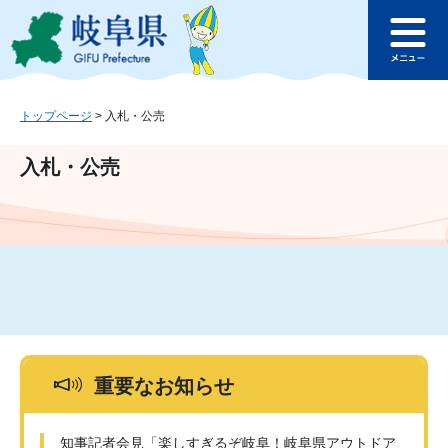
ペ
メ
このページの本文へ
ー
ニ
メ
ジ
ュ
ニ
の
ー
ュ
先
を
ー
頭
飛
トップページ
>
入札・公売
で
ば
す
し
入札・公売
。
て
本
文
へ
重要なお知らせ
知事記者会見「楽しすぎるぞ岐阜！岐阜県アウトドア