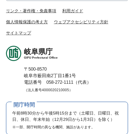
リンク・著作権・免責事項
利用ガイド
個人情報保護の考え方
ウェブアクセシビリティ方針
サイトマップ
岐阜県庁
GIFU Prefectural Office
〒500-8570
岐阜市薮田南2丁目1番1号
電話番号 058-272-1111（代表）
（法人番号4000020210005）
開庁時間
午前8時30分から午後5時15分まで
（土曜日、日曜日、祝
日、休日、年末年始（12月29日から1月3日）を除く）
※一部、開庁時間の異なる機関、施設があります。