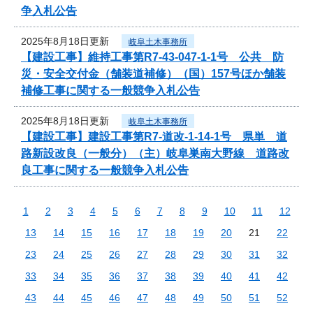
争入札公告
2025年8月18日更新
岐阜土木事務所
【建設工事】維持工事第R7-43-047-1-1号 公共 防
災・安全交付金（舗装道補修）（国）157号ほか舗装
補修工事に関する一般競争入札公告
2025年8月18日更新
岐阜土木事務所
【建設工事】建設工事第R7-道改-1-14-1号 県単 道
路新設改良（一般分）（主）岐阜巣南大野線 道路改
良工事に関する一般競争入札公告
1
2
3
4
5
6
7
8
9
10
11
12
13
14
15
16
17
18
19
20
21
22
23
24
25
26
27
28
29
30
31
32
33
34
35
36
37
38
39
40
41
42
43
44
45
46
47
48
49
50
51
52