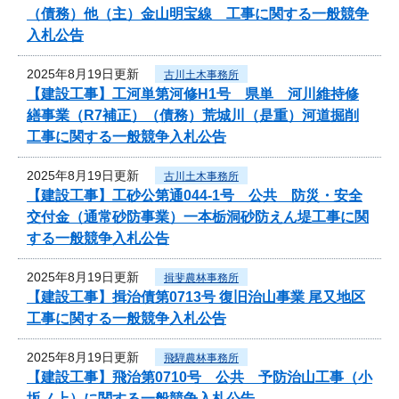
（債務）他（主）金山明宝線 工事に関する一般競争
入札公告
2025年8月19日更新
古川土木事務所
【建設工事】工河単第河修H1号 県単 河川維持修
繕事業（R7補正）（債務）荒城川（是重）河道掘削
工事に関する一般競争入札公告
2025年8月19日更新
古川土木事務所
【建設工事】工砂公第通044-1号 公共 防災・安全
交付金（通常砂防事業）一本栃洞砂防えん堤工事に関
する一般競争入札公告
2025年8月19日更新
揖斐農林事務所
【建設工事】揖治債第0713号 復旧治山事業 尾又地区
工事に関する一般競争入札公告
2025年8月19日更新
飛騨農林事務所
【建設工事】飛治第0710号 公共 予防治山工事（小
坂ノ上）に関する一般競争入札公告