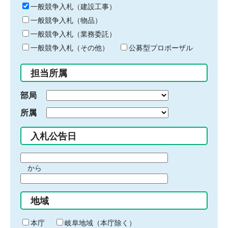
キ
一般競争入札（建設工事）
ー
一般競争入札（物品）
ワ
一般競争入札（業務委託）
ー
ド
一般競争入札（その他）
公募型プロポーザル
を
入
担当所属
力
部局
所属
入札公告日
期
から
間
期
の
間
始
地域
の
ま
終
り
わ
本庁
岐阜地域（本庁除く）