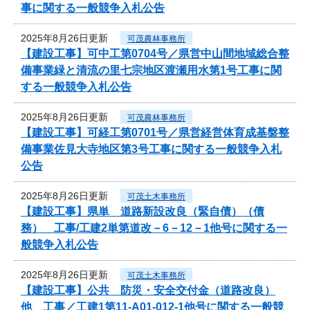
事に関する一般競争入札公告
2025年8月26日更新
可茂農林事務所
【建設工事】可中工第0704号／県営中山間地域総合整
備事業緑と清流の里七宗地区渡瀬用水第1号工事に関
する一般競争入札公告
2025年8月26日更新
可茂農林事務所
【建設工事】可経工第0701号／県営経営体育成基盤整
備事業佐見大寺地区第3号工事に関する一般競争入札
公告
2025年8月26日更新
可茂土木事務所
【建設工事】県単 道路新設改良（緊自債）（債
務） 工事/工建2単第道改－6－12－1他号に関する一
般競争入札公告
2025年8月26日更新
可茂土木事務所
【建設工事】公共 防災・安全交付金（道路改良）
他 工事／工建1第11-A01-012-1他号に関する一般競