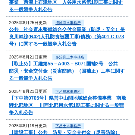
事業 西濃上石津地区 入谷用水路第1期工事に関す
る一般競争入札公告
2025年8月25日更新
流域浄水事務所
公共 社会資本整備総合交付金事業（防災・安全）長
良川幹線(N42)人孔防食被覆工事(債務)（第401-C-073
号）に関する一般競争入札公告
2025年8月21日更新
多治見土木事務所
【取止め】工維第55－A003－B071国補2号 公共
防災・安全交付金（災害防除）（国補正）工事に関す
る一般競争入札公告
2025年8月21日更新
下呂農林事務所
【下中第0705号】県営中山間地域総合整備事業 南飛
騨北部地区 川西北部用水第1期工事に関する一般競
争入札公告
2025年8月19日更新
下呂土木事務所
【建設工事】公共 防災・安全交付金（災害防除）