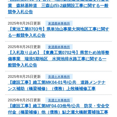
業 森林基幹道 三森山(5)-2線開設工事に関する一般
競争入札公告
2025年8月26日更新
東濃農林事務所
【東治工第0703号】県単治山事業大洞地区工事に関す
る一般競争入札公告
2025年8月26日更新
東濃農林事務所
【入札取り止め】【東農工第0702号】県営ため池等整
備事業 瑞浪5期地区 水洞池排水路工事に関する一
般競争入札公告
2025年8月25日更新
美濃土木事務所
【建設工事】維工第MK04-01号/公共 道路メンテナ
ンス補助（橋梁補修）（債務）上牧橋補修工事
2025年8月25日更新
美濃土木事務所
【建設工事】維工第MF04-03他号/公共 防災・安全交
付金（橋梁補修）他（債務）鮎之瀬大橋耐震補強工事