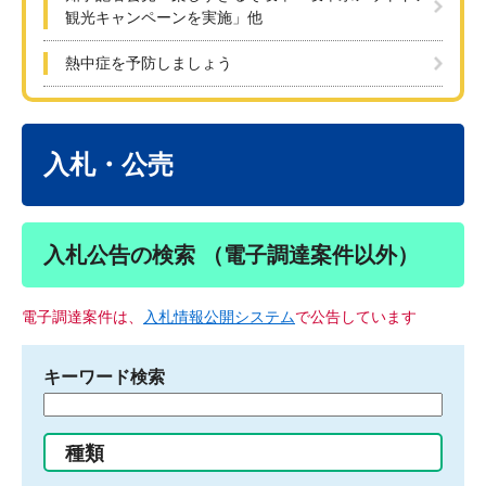
観光キャンペーンを実施」他
熱中症を予防しましょう
本
文
入札・公売
入札公告の検索 （電子調達案件以外）
電子調達案件は、
入札情報公開システム
で公告しています
キーワード検索
検
索
す
種類
る