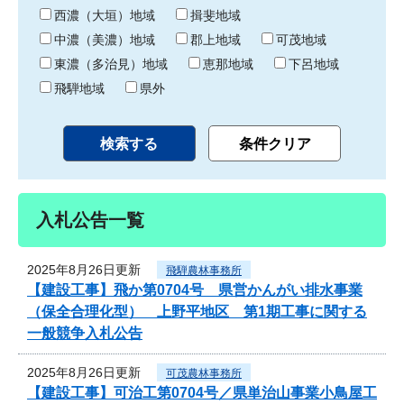
り
西濃（大垣）地域
揖斐地域
中濃（美濃）地域
郡上地域
可茂地域
東濃（多治見）地域
恵那地域
下呂地域
飛騨地域
県外
入札公告一覧
2025年8月26日更新
飛騨農林事務所
【建設工事】飛か第0704号 県営かんがい排水事業
（保全合理化型） 上野平地区 第1期工事に関する
一般競争入札公告
2025年8月26日更新
可茂農林事務所
【建設工事】可治工第0704号／県単治山事業小鳥屋工