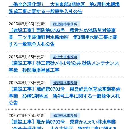
（保全合理化型） 大巻東部2期地区 第2用排水機場
造成工事に関する一般競争入札公告
2025年8月25日更新
西濃農林事務所
【建設工事】西防第0702号 県営ため池防災対策事
業 三ツ里馬瀬野用水路地区 第3期用水路工事に関
する一般競争入札公告
2025年8月25日更新
美濃土木事務所
【建設工事】砂工第砂メ4-1号/公共 砂防メンテナンス
事業 砂防堰堤補修工事
2025年8月25日更新
飛騨農林事務所
【建設工事】飛経第0701号 県営経営体育成基盤整備
事業 杉崎1期地区 第4号工事に関する一般競争入札
公告
2025年8月25日更新
飛騨農林事務所
【建設工事】飛か第0703号 県営かんがい排水事業
（保全合理化型） 大久古地区 第3期工事に関する