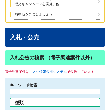
観光キャンペーンを実施」他
熱中症を予防しましょう
本
文
入札・公売
入札公告の検索 （電子調達案件以外）
電子調達案件は、
入札情報公開システム
で公告しています
キーワード検索
検
索
す
種類
る