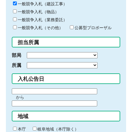
キ
一般競争入札（建設工事）
ー
一般競争入札（物品）
ワ
一般競争入札（業務委託）
ー
ド
一般競争入札（その他）
公募型プロポーザル
を
入
担当所属
力
部局
所属
入札公告日
期
から
間
期
の
間
始
地域
の
ま
終
り
わ
本庁
岐阜地域（本庁除く）