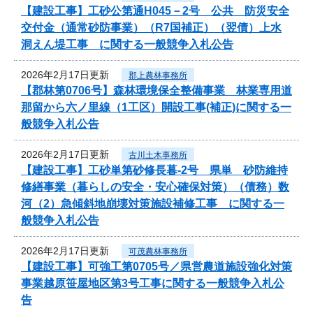
【建設工事】工砂公第通H045－2号 公共 防災安全
交付金（通常砂防事業）（R7国補正）（翌債）上水
洞えん堤工事 に関する一般競争入札公告
2026年2月17日更新
郡上農林事務所
【郡林第0706号】森林環境保全整備事業 林業専用道
那留から六ノ里線（1工区）開設工事(補正)に関する一
般競争入札公告
2026年2月17日更新
古川土木事務所
【建設工事】工砂単第砂修長暮-2号 県単 砂防維持
修繕事業（暮らしの安全・安心確保対策）（債務）数
河（2）急傾斜地崩壊対策施設補修工事 に関する一
般競争入札公告
2026年2月17日更新
可茂農林事務所
【建設工事】可強工第0705号／県営農道施設強化対策
事業越原笹屋地区第3号工事に関する一般競争入札公
告