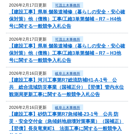
2026年2月17日更新
可茂土木事務所
【建設工事】県単 舗装道補修（暮らしの安全・安心確
保対策）他（債務）工事/工維3単第舗補－R7－H4他
号に関する一般競争入札公告
2026年2月17日更新
可茂土木事務所
【建設工事】県単 舗装道補修（暮らしの安全・安心確
保対策）他（債務）工事/工維3単第舗補－R7－H3他
号に関する一般競争入札公告
2026年2月16日更新
岐阜土木事務所
【建設工事】河川工事第R7総流防補H1-A-1号 公
共 総合流域防災事業（国補正分）【翌債】管内水位
観測局更新工事に関する一般競争入札公告
2026年2月16日更新
岐阜土木事務所
【建設工事】砂防工事第R7急傾補-23-1号 公共 防
災・安全交付金（急傾斜地崩壊対策事業）（国補正）
【翌債】長良竜東町1 法面工事に関する一般競争入