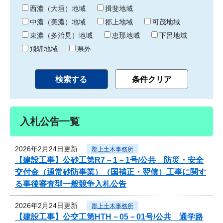
り
西濃（大垣）地域
揖斐地域
中濃（美濃）地域
郡上地域
可茂地域
東濃（多治見）地域
恵那地域
下呂地域
飛騨地域
県外
入札公告一覧
2026年2月24日更新
郡上土木事務所
【建設工事】公砂工第R7－1－1号/公共 防災・安全
交付金（通常砂防事業）（国補正・翌債）工事に関す
る事後審査型一般競争入札公告
2026年2月24日更新
郡上土木事務所
【建設工事】公交工第HTH－05－01号/公共 通学路