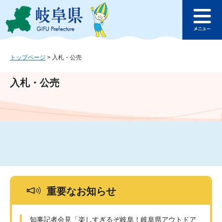
ペ
メ
このページの本文へ
ー
ニ
メ
ジ
ュ
ニ
の
ー
ュ
先
を
ー
頭
飛
トップページ
>
入札・公売
で
ば
す
し
入札・公売
。
て
本
文
へ
重要なお知らせ
知事記者会見「楽しすぎるぞ岐阜！岐阜県アウトドア