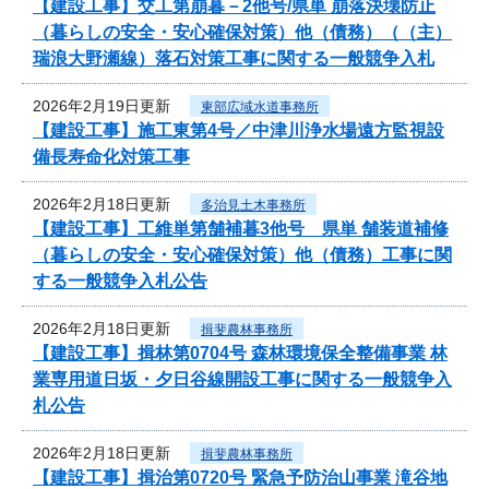
【建設工事】交工第崩暮－2他号/県単 崩落決壊防止
（暮らしの安全・安心確保対策）他（債務）（（主）
瑞浪大野瀬線）落石対策工事に関する一般競争入札
2026年2月19日更新
東部広域水道事務所
【建設工事】施工東第4号／中津川浄水場遠方監視設
備長寿命化対策工事
2026年2月18日更新
多治見土木事務所
【建設工事】工維単第舗補暮3他号 県単 舗装道補修
（暮らしの安全・安心確保対策）他（債務）工事に関
する一般競争入札公告
2026年2月18日更新
揖斐農林事務所
【建設工事】揖林第0704号 森林環境保全整備事業 林
業専用道日坂・夕日谷線開設工事に関する一般競争入
札公告
2026年2月18日更新
揖斐農林事務所
【建設工事】揖治第0720号 緊急予防治山事業 滝谷地