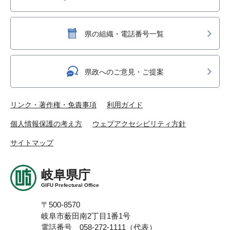
県の組織・電話番号一覧
県政へのご意見・ご提案
リンク・著作権・免責事項
利用ガイド
個人情報保護の考え方
ウェブアクセシビリティ方針
サイトマップ
岐阜県庁
GIFU Prefectural Office
〒500-8570
岐阜市薮田南2丁目1番1号
電話番号 058-272-1111（代表）