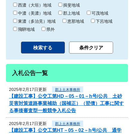
り
西濃（大垣）地域
揖斐地域
中濃（美濃）地域
郡上地域
可茂地域
東濃（多治見）地域
恵那地域
下呂地域
飛騨地域
県外
入札公告一覧
2025年2月17日更新
郡上土木事務所
【建設工事】公交工第HD－05－01－h号/公共 土砂
災害対策道路事業補助（国補正）（翌債）工事に関す
る事後審査型一般競争入札公告
2025年2月17日更新
郡上土木事務所
【建設工事】公交工第HT－05－02－h号/公共 通学