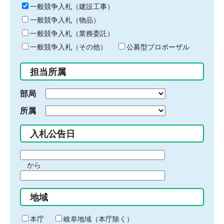
キ
一般競争入札（建設工事）
ー
一般競争入札（物品）
ワ
一般競争入札（業務委託）
ー
ド
一般競争入札（その他）
公募型プロポーザル
を
入
担当所属
力
部局
所属
入札公告日
期
から
間
期
の
間
始
地域
の
ま
終
り
わ
本庁
岐阜地域（本庁除く）