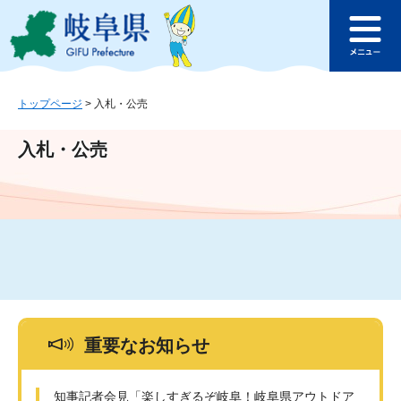
ペ
メ
このページの本文へ
ー
ニ
メ
ジ
ュ
ニ
の
ー
ュ
先
を
ー
頭
飛
トップページ
>
入札・公売
で
ば
す
し
入札・公売
。
て
本
文
へ
重要なお知らせ
知事記者会見「楽しすぎるぞ岐阜！岐阜県アウトドア