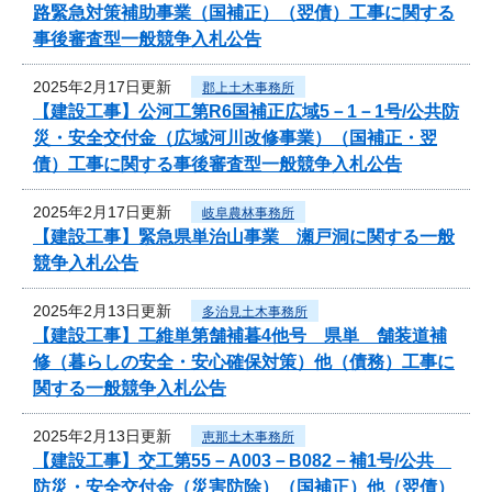
路緊急対策補助事業（国補正）（翌債）工事に関する
事後審査型一般競争入札公告
2025年2月17日更新
郡上土木事務所
【建設工事】公河工第R6国補正広域5－1－1号/公共防
災・安全交付金（広域河川改修事業）（国補正・翌
債）工事に関する事後審査型一般競争入札公告
2025年2月17日更新
岐阜農林事務所
【建設工事】緊急県単治山事業 瀬戸洞に関する一般
競争入札公告
2025年2月13日更新
多治見土木事務所
【建設工事】工維単第舗補暮4他号 県単 舗装道補
修（暮らしの安全・安心確保対策）他（債務）工事に
関する一般競争入札公告
2025年2月13日更新
恵那土木事務所
【建設工事】交工第55－A003－B082－補1号/公共
防災・安全交付金（災害防除）（国補正）他（翌債）