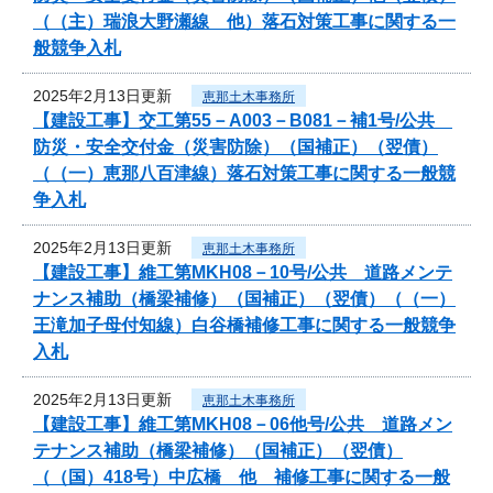
（（主）瑞浪大野瀬線 他）落石対策工事に関する一
般競争入札
2025年2月13日更新
恵那土木事務所
【建設工事】交工第55－A003－B081－補1号/公共
防災・安全交付金（災害防除）（国補正）（翌債）
（（一）恵那八百津線）落石対策工事に関する一般競
争入札
2025年2月13日更新
恵那土木事務所
【建設工事】維工第MKH08－10号/公共 道路メンテ
ナンス補助（橋梁補修）（国補正）（翌債）（（一）
王滝加子母付知線）白谷橋補修工事に関する一般競争
入札
2025年2月13日更新
恵那土木事務所
【建設工事】維工第MKH08－06他号/公共 道路メン
テナンス補助（橋梁補修）（国補正）（翌債）
（（国）418号）中広橋 他 補修工事に関する一般