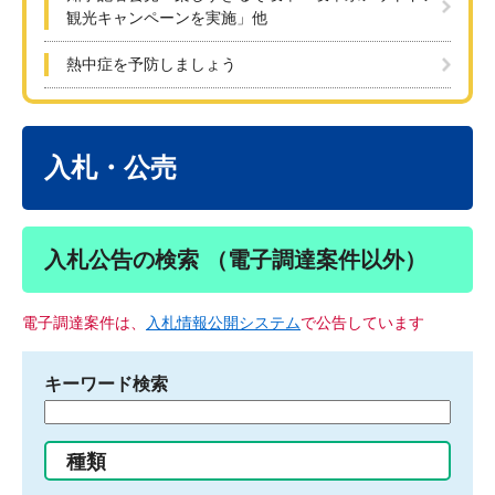
観光キャンペーンを実施」他
熱中症を予防しましょう
本
文
入札・公売
入札公告の検索 （電子調達案件以外）
電子調達案件は、
入札情報公開システム
で公告しています
キーワード検索
検
索
す
種類
る