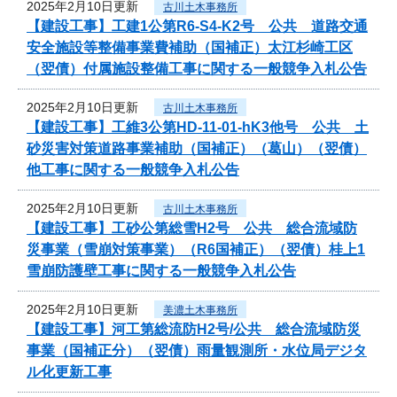
2025年2月10日更新
古川土木事務所
【建設工事】工建1公第R6-S4-K2号 公共 道路交通
安全施設等整備事業費補助（国補正）太江杉崎工区
（翌債）付属施設整備工事に関する一般競争入札公告
2025年2月10日更新
古川土木事務所
【建設工事】工維3公第HD-11-01-hK3他号 公共 土
砂災害対策道路事業補助（国補正）（葛山）（翌債）
他工事に関する一般競争入札公告
2025年2月10日更新
古川土木事務所
【建設工事】工砂公第総雪H2号 公共 総合流域防
災事業（雪崩対策事業）（R6国補正）（翌債）桂上1
雪崩防護壁工事に関する一般競争入札公告
2025年2月10日更新
美濃土木事務所
【建設工事】河工第総流防H2号/公共 総合流域防災
事業（国補正分）（翌債）雨量観測所・水位局デジタ
ル化更新工事