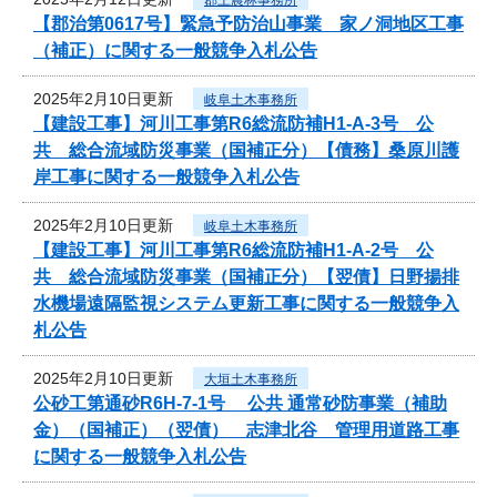
【郡治第0617号】緊急予防治山事業 家ノ洞地区工事
（補正）に関する一般競争入札公告
2025年2月10日更新
岐阜土木事務所
【建設工事】河川工事第R6総流防補H1-A-3号 公
共 総合流域防災事業（国補正分）【債務】桑原川護
岸工事に関する一般競争入札公告
2025年2月10日更新
岐阜土木事務所
【建設工事】河川工事第R6総流防補H1-A-2号 公
共 総合流域防災事業（国補正分）【翌債】日野揚排
水機場遠隔監視システム更新工事に関する一般競争入
札公告
2025年2月10日更新
大垣土木事務所
公砂工第通砂R6H-7-1号 公共 通常砂防事業（補助
金）（国補正）（翌債） 志津北谷 管理用道路工事
に関する一般競争入札公告