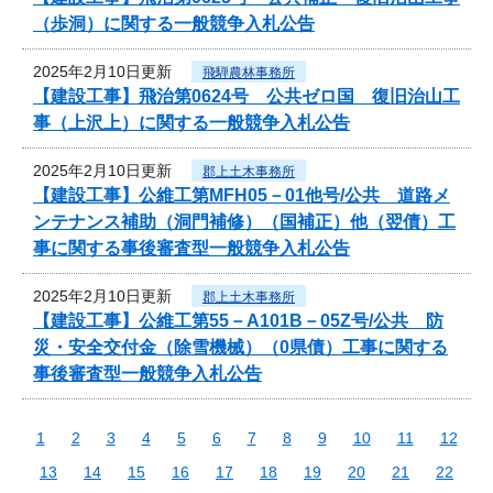
（歩洞）に関する一般競争入札公告
2025年2月10日更新
飛騨農林事務所
【建設工事】飛治第0624号 公共ゼロ国 復旧治山工
事（上沢上）に関する一般競争入札公告
2025年2月10日更新
郡上土木事務所
【建設工事】公維工第MFH05－01他号/公共 道路メ
ンテナンス補助（洞門補修）（国補正）他（翌債）工
事に関する事後審査型一般競争入札公告
2025年2月10日更新
郡上土木事務所
【建設工事】公維工第55－A101B－05Z号/公共 防
災・安全交付金（除雪機械）（0県債）工事に関する
事後審査型一般競争入札公告
1
2
3
4
5
6
7
8
9
10
11
12
13
14
15
16
17
18
19
20
21
22