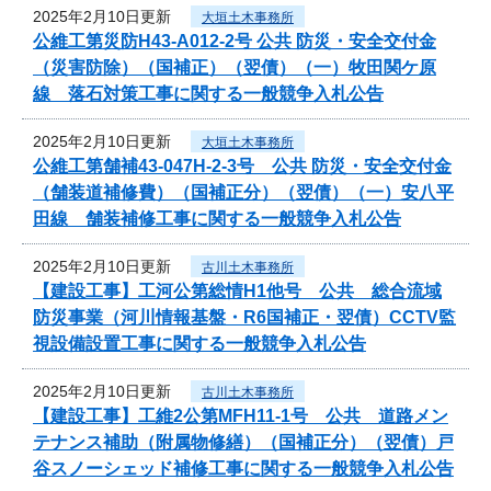
2025年2月10日更新
大垣土木事務所
公維工第災防H43-A012-2号 公共 防災・安全交付金
（災害防除）（国補正）（翌債）（一）牧田関ケ原
線 落石対策工事に関する一般競争入札公告
2025年2月10日更新
大垣土木事務所
公維工第舗補43-047H-2-3号 公共 防災・安全交付金
（舗装道補修費）（国補正分）（翌債）（一）安八平
田線 舗装補修工事に関する一般競争入札公告
2025年2月10日更新
古川土木事務所
【建設工事】工河公第総情H1他号 公共 総合流域
防災事業（河川情報基盤・R6国補正・翌債）CCTV監
視設備設置工事に関する一般競争入札公告
2025年2月10日更新
古川土木事務所
【建設工事】工維2公第MFH11-1号 公共 道路メン
テナンス補助（附属物修繕）（国補正分）（翌債）戸
谷スノーシェッド補修工事に関する一般競争入札公告