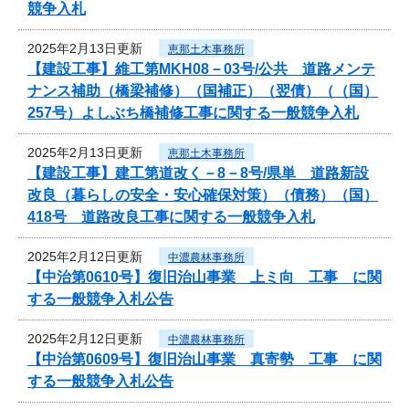
競争入札
2025年2月13日更新
恵那土木事務所
【建設工事】維工第MKH08－03号/公共 道路メンテ
ナンス補助（橋梁補修）（国補正）（翌債）（（国）
257号）よしぶち橋補修工事に関する一般競争入札
2025年2月13日更新
恵那土木事務所
【建設工事】建工第道改く－8－8号/県単 道路新設
改良（暮らしの安全・安心確保対策）（債務）（国）
418号 道路改良工事に関する一般競争入札
2025年2月12日更新
中濃農林事務所
【中治第0610号】復旧治山事業 上ミ向 工事 に関
する一般競争入札公告
2025年2月12日更新
中濃農林事務所
【中治第0609号】復旧治山事業 真寄勢 工事 に関
する一般競争入札公告