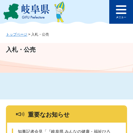
ペ
メ
このページの本文へ
ー
ニ
メ
ジ
ュ
ニ
の
ー
ュ
先
を
ー
頭
飛
トップページ
>
入札・公売
で
ば
す
し
入札・公売
。
て
本
文
へ
重要なお知らせ
知事記者会見「『岐阜県 みんなの健康・福祉ひろ