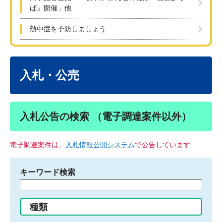
ば』開催」他
熱中症を予防しましょう
本
文
入札・公売
入札公告の検索 （電子調達案件以外）
電子調達案件は、
入札情報公開システム
で公告しています
キーワード検索
検
索
す
種類
る