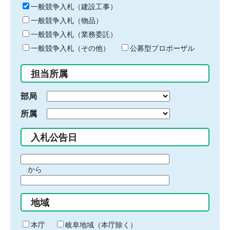
キ
一般競争入札（建設工事）
ー
一般競争入札（物品）
ワ
一般競争入札（業務委託）
ー
ド
一般競争入札（その他）
公募型プロポーザル
を
入
担当所属
力
部局
所属
入札公告日
期
から
間
期
の
間
始
地域
の
ま
終
り
わ
本庁
岐阜地域（本庁除く）