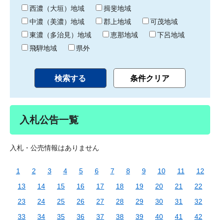
り
西濃（大垣）地域
揖斐地域
中濃（美濃）地域
郡上地域
可茂地域
東濃（多治見）地域
恵那地域
下呂地域
飛騨地域
県外
入札公告一覧
入札・公売情報はありません
1
2
3
4
5
6
7
8
9
10
11
12
13
14
15
16
17
18
19
20
21
22
23
24
25
26
27
28
29
30
31
32
33
34
35
36
37
38
39
40
41
42