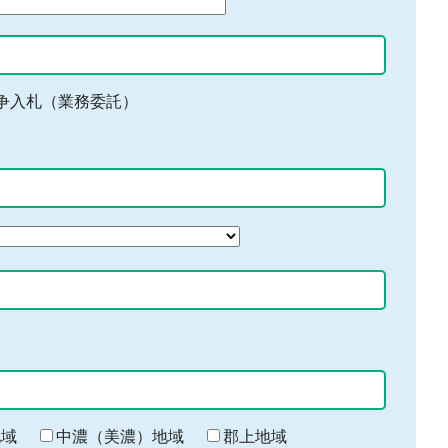
争入札（業務委託）
地域
中濃（美濃）地域
郡上地域