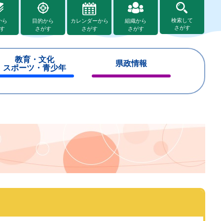
検索して
から
目的から
カレンダーから
組織から
さがす
す
さがす
さがす
さがす
教育・文化
県政情報
スポーツ・青少年
閉
閉
じ
じ
る
る