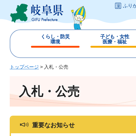
ペ
メ
ふり
ー
ニ
ジ
ュ
の
ー
先
を
くらし・防災
子ども・女性
頭
飛
環境
医療・福祉
で
ば
閉
閉
す
し
じ
じ
。
て
る
る
トップページ
>
入札・公売
本
文
へ
入札・公売
重要なお知らせ