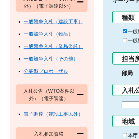
キーワー
外）（電子調達以外）
種類
一般競争入札（建設工事）
一般
一般競争入札（物品）
一般
一般競争入札（業務委託）
担当
一般競争入札（その他）
公募型プロポーザル
部局
入札
入札公告（WTO案件以
外）（電子調達）
期
間
電子調達（建設工事以外）
の
地域
始
入札参加資格
ま
本庁