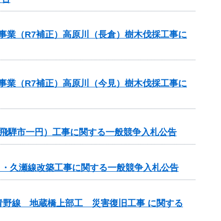
援事業（R7補正）高原川（長倉）樹木伐採工事に
援事業（R7補正）高原川（今見）樹木伐採工事に
修繕（飛騨市一円）工事に関する一般競争入札公告
春日・久瀬線改築工事に関する一般競争入札公告
野線 地蔵橋上部工 災害復旧工事 に関する