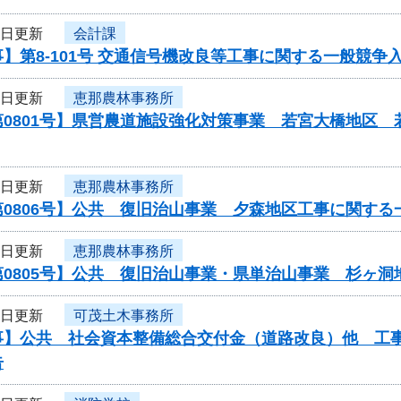
9日更新
会計課
】第8-101号 交通信号機改良等工事に関する一般競争
9日更新
恵那農林事務所
第0801号】県営農道施設強化対策事業 若宮大橋地区
9日更新
恵那農林事務所
0806号】公共 復旧治山事業 夕森地区工事に関する
9日更新
恵那農林事務所
第0805号】公共 復旧治山事業・県単治山事業 杉ヶ
9日更新
可茂土木事務所
】公共 社会資本整備総合交付金（道路改良）他 工事／工建1
告