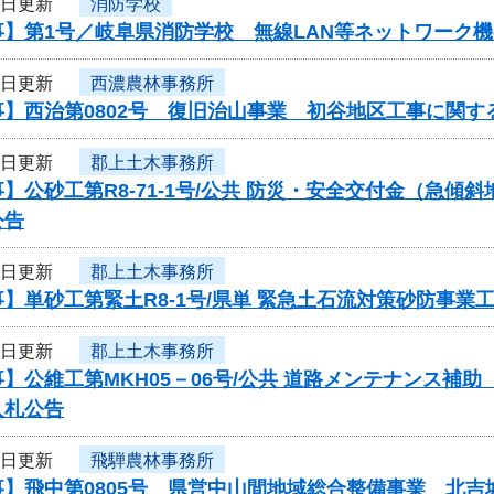
8日更新
消防学校
事】第1号／岐阜県消防学校 無線LAN等ネットワーク
8日更新
西濃農林事務所
】西治第0802号 復旧治山事業 初谷地区工事に関す
8日更新
郡上土木事務所
】公砂工第R8-71-1号/公共 防災・安全交付金（急
公告
8日更新
郡上土木事務所
】単砂工第緊土R8-1号/県単 緊急土石流対策砂防事
8日更新
郡上土木事務所
】公維工第MKH05－06号/公共 道路メンテナンス
入札公告
8日更新
飛騨農林事務所
事】飛中第0805号 県営中山間地域総合整備事業 北