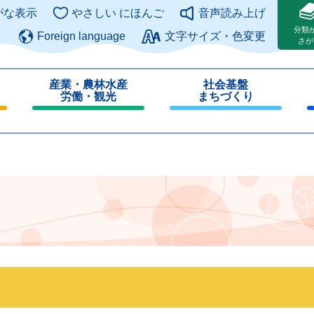
このページの本文へ
がな表示
やさしい にほんご
音声読み上げ
分類
Foreign language
文字サイズ・色変更
さが
産業・農林水産
社会基盤
労働・観光
まちづくり
閉
閉
じ
じ
る
る