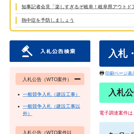
知事記者会見「楽しすぎるぞ岐阜！岐阜県アウトド
熱中症を予防しましょう
本
入札
文
印刷ページ表
入札公告（WTO案件）
入札公
一般競争入札（建設工事）
一般競争入札（建設工事以
電子調達案件は
外）
入札公告（WTO案件以