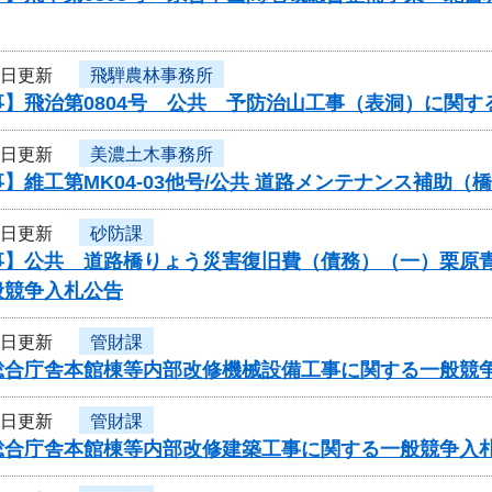
8日更新
飛騨農林事務所
】飛治第0804号 公共 予防治山工事（表洞）に関す
8日更新
美濃土木事務所
】維工第MK04-03他号/公共 道路メンテナンス補助
5日更新
砂防課
】公共 道路橋りょう災害復旧費（債務）（一）栗原青野
般競争入札公告
5日更新
管財課
総合庁舎本館棟等内部改修機械設備工事に関する一般競
5日更新
管財課
総合庁舎本館棟等内部改修建築工事に関する一般競争入