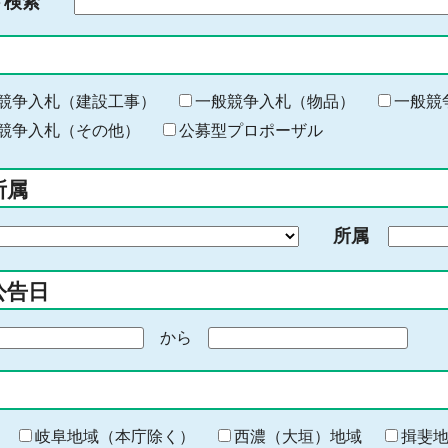
ド検索
検
索
す
る
キ
競争入札（建設工事）
一般競争入札（物品）
一般競
ー
競争入札（その他）
公募型プロポーザル
ワ
ー
所属
ド
を
所属
入
力
公告日
から
期
間
の
終
わ
岐阜地域（本庁除く）
西濃（大垣）地域
揖斐