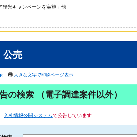
ア観光キャンペーンを実施」他
・公売
示
大きな文字で印刷ページ表示
告の検索 （電子調達案件以外）
、
入札情報公開システム
で公告しています