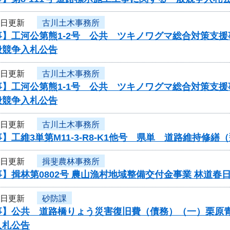
9日更新
古川土木事務所
事】工河公第熊1-2号 公共 ツキノワグマ総合対策支
般競争入札公告
9日更新
古川土木事務所
事】工河公第熊1-1号 公共 ツキノワグマ総合対策支
般競争入札公告
9日更新
古川土木事務所
】工維3単第M11-3-R8-K1他号 県単 道路維持
9日更新
揖斐農林事務所
】揖林第0802号 農山漁村地域整備交付金事業 林道
9日更新
砂防課
事】公共 道路橋りょう災害復旧費（債務）（一）栗原青
入札公告