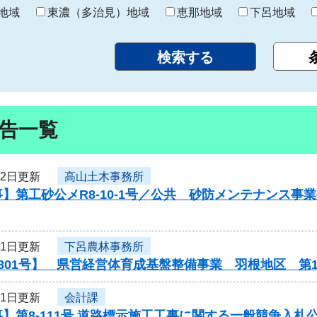
り
地域
東濃（多治見）地域
恵那地域
下呂地域
告一覧
12日更新
高山土木事務所
】第工砂公メR8-10-1号／公共 砂防メンテナンス
11日更新
下呂農林事務所
801号】 県営経営体育成基盤整備事業 羽根地区 第
11日更新
会計課
】第8-111号 道路標示施工工事に関する一般競争入札