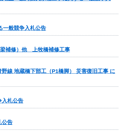
る一般競争入札公告
（橋梁補修）他 上牧橋補修工事
線 地蔵橋下部工（P1橋脚） 災害復旧工事 に
争入札公告
札公告