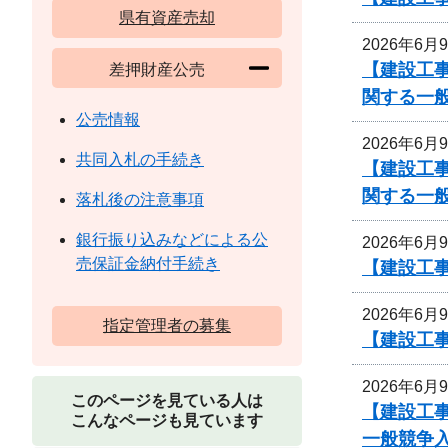
県有資産売却
2026年6月
【建設工
差押財産公売
関する一
公売情報
2026年6月
共同入札の手続き
【建設工
関する一
落札後の注意事項
銀行振り込みなどによる公
2026年6月
売保証金納付手続き
【建設工事
2026年6月
指定管理者の募集
【建設工事
2026年6月
このページを見ている人は
【建設工
こんなページも見ています
一般競争