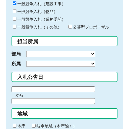
キ
一般競争入札（建設工事）
ー
一般競争入札（物品）
ワ
一般競争入札（業務委託）
ー
ド
一般競争入札（その他）
公募型プロポーザル
を
入
担当所属
力
部局
所属
入札公告日
期
から
間
期
の
間
始
地域
の
ま
終
り
わ
本庁
岐阜地域（本庁除く）