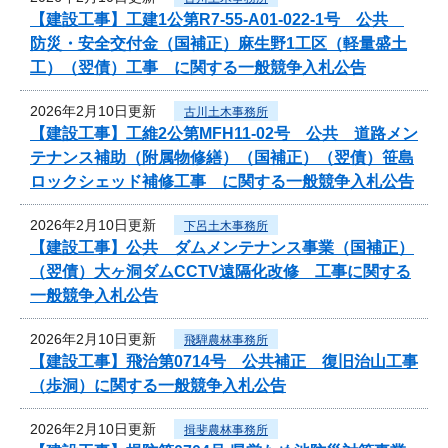
【建設工事】工建1公第R7-55-A01-022-1号 公共
防災・安全交付金（国補正）麻生野1工区（軽量盛土
工）（翌債）工事 に関する一般競争入札公告
2026年2月10日更新
古川土木事務所
【建設工事】工維2公第MFH11-02号 公共 道路メン
テナンス補助（附属物修繕）（国補正）（翌債）笹島
ロックシェッド補修工事 に関する一般競争入札公告
2026年2月10日更新
下呂土木事務所
【建設工事】公共 ダムメンテナンス事業（国補正）
（翌債）大ヶ洞ダムCCTV遠隔化改修 工事に関する
一般競争入札公告
2026年2月10日更新
飛騨農林事務所
【建設工事】飛治第0714号 公共補正 復旧治山工事
（歩洞）に関する一般競争入札公告
2026年2月10日更新
揖斐農林事務所