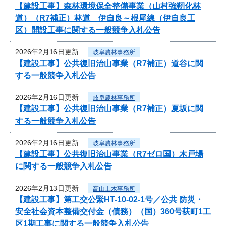
【建設工事】森林環境保全整備事業（山村強靭化林
道）（R7補正）林道 伊自良～根尾線（伊自良工
区）開設工事に関する一般競争入札公告
2026年2月16日更新
岐阜農林事務所
【建設工事】公共復旧治山事業（R7補正）道谷に関
する一般競争入札公告
2026年2月16日更新
岐阜農林事務所
【建設工事】公共復旧治山事業（R7補正）夏坂に関
する一般競争入札公告
2026年2月16日更新
岐阜農林事務所
【建設工事】公共復旧治山事業（R7ゼロ国）木戸場
に関する一般競争入札公告
2026年2月13日更新
高山土木事務所
【建設工事】第工交公緊HT-10-02-1号／公共 防災・
安全社会資本整備交付金（債務）（国）360号荻町1工
区1期工事に関する一般競争入札公告