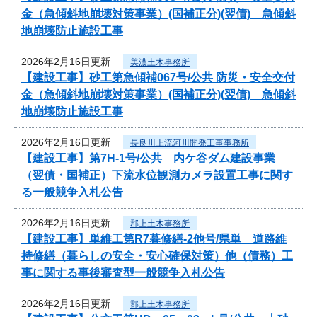
金（急傾斜地崩壊対策事業）(国補正分)(翌債) 急傾斜
地崩壊防止施設工事
2026年2月16日更新
美濃土木事務所
【建設工事】砂工第急傾補067号/公共 防災・安全交付
金（急傾斜地崩壊対策事業）(国補正分)(翌債) 急傾斜
地崩壊防止施設工事
2026年2月16日更新
長良川上流河川開発工事事務所
【建設工事】第7H-1号/公共 内ケ谷ダム建設事業
（翌債・国補正）下流水位観測カメラ設置工事に関す
る一般競争入札公告
2026年2月16日更新
郡上土木事務所
【建設工事】単維工第R7暮修繕-2他号/県単 道路維
持修繕（暮らしの安全・安心確保対策）他（債務）工
事に関する事後審査型一般競争入札公告
2026年2月16日更新
郡上土木事務所