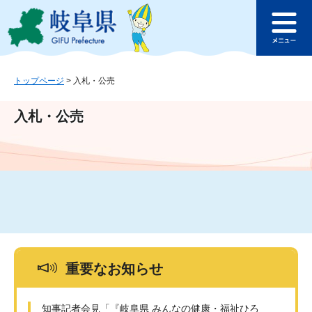
ペ
メ
このページの本文へ
ー
ニ
メ
ジ
ュ
ニ
の
ー
ュ
先
を
ー
頭
飛
トップページ
>
入札・公売
で
ば
す
し
入札・公売
。
て
本
文
へ
重要なお知らせ
知事記者会見「『岐阜県 みんなの健康・福祉ひろ