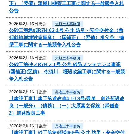
正）（翌債）津屋川樋管工工事に関する一般競争入札
公告
2026年2月16日更新
大垣土木事務所
公砂工第急傾R7H-62-1号 公共 防災・安全交付金（急
傾斜地崩壊対策事業）（国補正）（翌債）祖父谷 擁
壁工事に関する一般競争入札公告
2026年2月16日更新
大垣土木事務所
公砂工第砂メR7H-2-1号 公共 砂防メンテナンス事業
(国補正)(翌債) 今須川 堰堤改築工事に関する一般競
争入札公告
2026年2月16日更新
美濃土木事務所
【建設工事】建工第道改債4-10-3号/県単 道路新設改
良（一般分）（債務）（一）大原富之保線（武儀倉
2）道路改良工事
2026年2月16日更新
美濃土木事務所
【建設工事】砂工第急傾補068号/公共 防災・安全交付