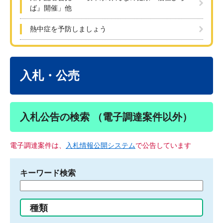
ば』開催」他
熱中症を予防しましょう
本
文
入札・公売
入札公告の検索 （電子調達案件以外）
電子調達案件は、
入札情報公開システム
で公告しています
キーワード検索
検
索
す
種類
る