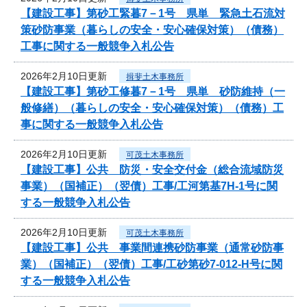
【建設工事】第砂工緊暮7－1号 県単 緊急土石流対
策砂防事業（暮らしの安全・安心確保対策）（債務）
工事に関する一般競争入札公告
2026年2月10日更新
揖斐土木事務所
【建設工事】第砂工修暮7－1号 県単 砂防維持（一
般修繕）（暮らしの安全・安心確保対策）（債務）工
事に関する一般競争入札公告
2026年2月10日更新
可茂土木事務所
【建設工事】公共 防災・安全交付金（総合流域防災
事業）（国補正）（翌債）工事/工河第基7H-1号に関
する一般競争入札公告
2026年2月10日更新
可茂土木事務所
【建設工事】公共 事業間連携砂防事業（通常砂防事
業）（国補正）（翌債）工事/工砂第砂7-012‐H号に関
する一般競争入札公告