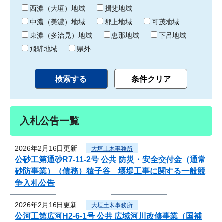
り
西濃（大垣）地域
揖斐地域
中濃（美濃）地域
郡上地域
可茂地域
東濃（多治見）地域
恵那地域
下呂地域
飛騨地域
県外
入札公告一覧
2026年2月16日更新
大垣土木事務所
公砂工第通砂R7-11-2号 公共 防災・安全交付金（通常
砂防事業）（債務）猿子谷 堰堤工事に関する一般競
争入札公告
2026年2月16日更新
大垣土木事務所
公河工第広河H2-6-1号 公共 広域河川改修事業（国補