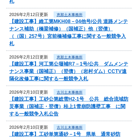
札
2026年2月12日更新
恵那土木事務所
【建設工事】維工第MKH08－04他号/公共 道路メンテ
ナンス補助（橋梁補修）（国補正）他（翌債）
（（国）257号）宮前橋補修工事に関する一般競争入
札
2026年2月12日更新
恵那土木事務所
【建設工事】河工第公堰補R7－1号/公共 ダムメンテ
ナンス事業（国補正）（翌債）（岩村ダム）CCTV遠
隔化改修工事に関する一般競争入札
2026年2月10日更新
古川土木事務所
【建設工事】工砂公第総雪H2-1号 公共 総合流域防
災事業（国補正・翌債）桂上1雪崩防護壁工事 に関
する一般競争入札公告
2026年2月10日更新
古川土木事務所
【建設工事】工砂単第通砂－1号 県単 通常砂防