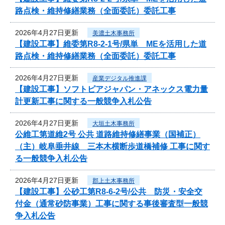
路点検・維持修繕業務（全面委託）委託工事
2026年4月27日更新
美濃土木事務所
【建設工事】維委第R8-2-1号/県単 MEを活用した道
路点検・維持修繕業務（全面委託）委託工事
2026年4月27日更新
産業デジタル推進課
【建設工事】ソフトピアジャパン・アネックス電力量
計更新工事に関する一般競争入札公告
2026年4月27日更新
大垣土木事務所
公維工第道維2号 公共 道路維持修繕事業（国補正）
（主）岐阜垂井線 三本木横断歩道橋補修 工事に関す
る一般競争入札公告
2026年4月27日更新
郡上土木事務所
【建設工事】公砂工第R8-6-2号/公共 防災・安全交
付金（通常砂防事業）工事に関する事後審査型一般競
争入札公告