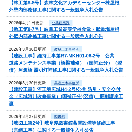
【林工第8-8号】森林文化アカデミーセンター棟屋根
外壁内部改修工事に関する一般競争入札公告
2026年4月1日更新
公共建築課
【教工第8-7号】岐阜工業高等学校食堂・武道場屋根
外壁内部改修工事に関する一般競争入札公告
2026年3月30日更新
岐阜土木事務所
【建設工事】維持工事第R7-MKH01-06-2号 公共
道路メンテナンス事業（橋梁補修）（国補正分）（翌
債）河渡橋 照明灯補修工事に関する一般競争入札公告
2026年3月30日更新
美濃土木事務所
【建設工事】河工第広域H4-2号/公共 防災・安全交付
金（広域河川改修事業）(国補正分)(翌債) 掘削護岸工
事
2026年3月27日更新
図書館
【岐図工第2号】岐阜県図書館蓄電設備等修繕工事
（営繕工事）に関する一般競争入札公告