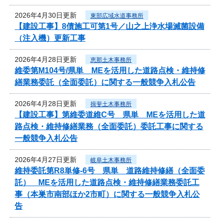
2026年4月30日更新
東部広域水道事務所
【建設工事】8債施工可第1号／山之上浄水場滅菌設備
（注入機）更新工事
2026年4月28日更新
恵那土木事務所
維委第M104号/県単 MEを活用した道路点検・維持修
繕業務委託（全面委託）に関する一般競争入札公告
2026年4月28日更新
揖斐土木事務所
【建設工事】第維委道維C号 県単 MEを活用した道
路点検・維持修繕業務（全面委託）委託工事に関する
一般競争入札公告
2026年4月27日更新
岐阜土木事務所
維持委託第R8単修-6号 県単 道路維持修繕（全面委
託） MEを活用した道路点検・維持修繕業務委託工
事（本巣市南部ほか2市町）に関する一般競争入札公
告