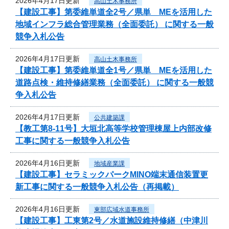
2026年4月17日更新
高山土木事務所
【建設工事】第委維単道全2号／県単 MEを活用した
地域インフラ総合管理業務（全面委託） に関する一般
競争入札公告
2026年4月17日更新
高山土木事務所
【建設工事】第委維単道全1号／県単 MEを活用した
道路点検・維持修繕業務（全面委託） に関する一般競
争入札公告
2026年4月17日更新
公共建築課
【教工第8-11号】大垣北高等学校管理棟屋上内部改修
工事に関する一般競争入札公告
2026年4月16日更新
地域産業課
【建設工事】セラミックパークMINO端末通信装置更
新工事に関する一般競争入札公告（再掲載）
2026年4月16日更新
東部広域水道事務所
【建設工事】工東第2号／水道施設維持修繕（中津川