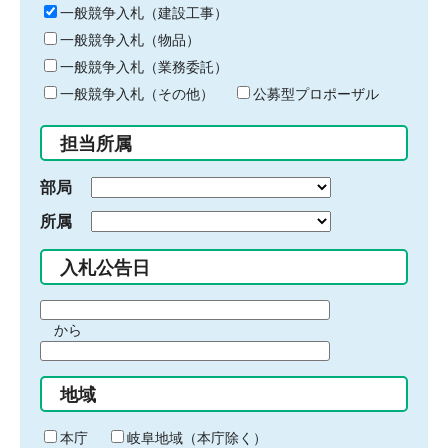
キ
一般競争入札（建設工事）
ー
一般競争入札（物品）
ワ
一般競争入札（業務委託）
ー
ド
一般競争入札（その他）
公募型プロポーザル
を
入
担当所属
力
部局
所属
入札公告日
期
から
間
期
の
間
始
地域
の
ま
終
り
わ
本庁
岐阜地域（本庁除く）