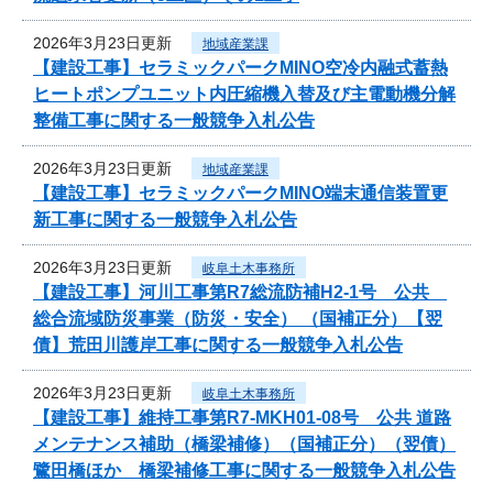
2026年3月23日更新
地域産業課
【建設工事】セラミックパークMINO空冷内融式蓄熱
ヒートポンプユニット内圧縮機入替及び主電動機分解
整備工事に関する一般競争入札公告
2026年3月23日更新
地域産業課
【建設工事】セラミックパークMINO端末通信装置更
新工事に関する一般競争入札公告
2026年3月23日更新
岐阜土木事務所
【建設工事】河川工事第R7総流防補H2-1号 公共
総合流域防災事業（防災・安全） （国補正分）【翌
債】荒田川護岸工事に関する一般競争入札公告
2026年3月23日更新
岐阜土木事務所
【建設工事】維持工事第R7-MKH01-08号 公共 道路
メンテナンス補助（橋梁補修）（国補正分）（翌債）
鷺田橋ほか 橋梁補修工事に関する一般競争入札公告