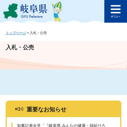
ペ
メ
このページの本文へ
ー
ニ
メ
ジ
ュ
ニ
の
ー
ュ
先
を
ー
頭
飛
トップページ
>
入札・公売
で
ば
す
し
入札・公売
。
て
本
文
へ
重要なお知らせ
知事記者会見「『岐阜県 みんなの健康・福祉ひろ