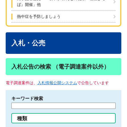
ば』開催」他
熱中症を予防しましょう
本
文
入札・公売
入札公告の検索 （電子調達案件以外）
電子調達案件は、
入札情報公開システム
で公告しています
キーワード検索
検
索
す
種類
る