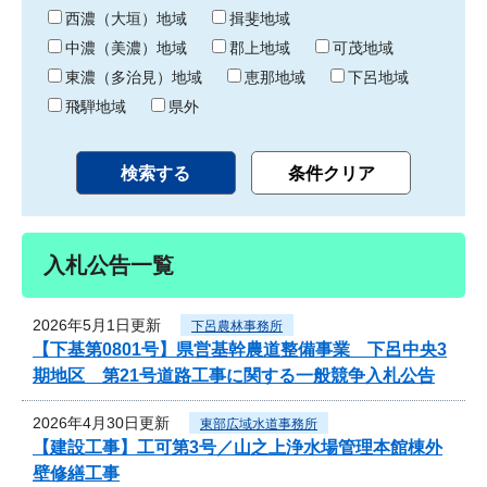
り
西濃（大垣）地域
揖斐地域
中濃（美濃）地域
郡上地域
可茂地域
東濃（多治見）地域
恵那地域
下呂地域
飛騨地域
県外
入札公告一覧
2026年5月1日更新
下呂農林事務所
【下基第0801号】県営基幹農道整備事業 下呂中央3
期地区 第21号道路工事に関する一般競争入札公告
2026年4月30日更新
東部広域水道事務所
【建設工事】工可第3号／山之上浄水場管理本館棟外
壁修繕工事