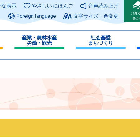
このページの本文へ
がな表示
やさしい にほんご
音声読み上げ
分類
Foreign language
文字サイズ・色変更
さが
産業・農林水産
社会基盤
労働・観光
まちづくり
閉
閉
じ
じ
る
る