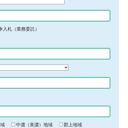
争入札（業務委託）
地域
中濃（美濃）地域
郡上地域