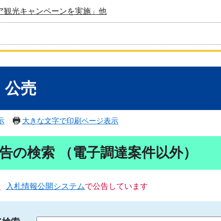
ア観光キャンペーンを実施」他
・公売
示
大きな文字で印刷ページ表示
告の検索 （電子調達案件以外）
、
入札情報公開システム
で公告しています