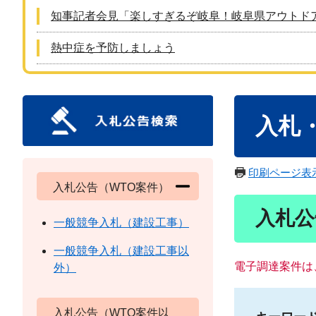
知事記者会見「楽しすぎるぞ岐阜！岐阜県アウトド
熱中症を予防しましょう
本
入札
文
印刷ページ表
入札公告（WTO案件）
入札公
一般競争入札（建設工事）
一般競争入札（建設工事以
電子調達案件は
外）
入札公告（WTO案件以