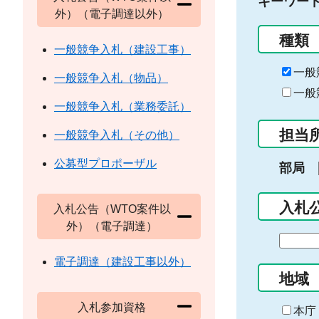
キーワー
外）（電子調達以外）
種類
一般競争入札（建設工事）
一般
一般競争入札（物品）
一般
一般競争入札（業務委託）
担当
一般競争入札（その他）
公募型プロポーザル
部局
入札
入札公告（WTO案件以
外）（電子調達）
期
間
電子調達（建設工事以外）
の
地域
始
入札参加資格
ま
本庁