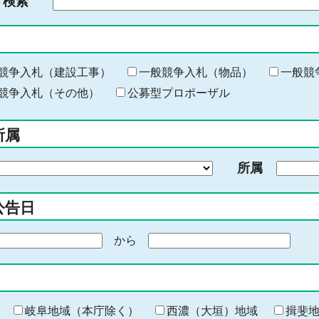
ド検索
検
索
す
る
キ
競争入札（建設工事）
一般競争入札（物品）
一般競
ー
競争入札（その他）
公募型プロポーザル
ワ
ー
所属
ド
を
所属
入
力
公告日
から
期
間
の
終
わ
岐阜地域（本庁除く）
西濃（大垣）地域
揖斐