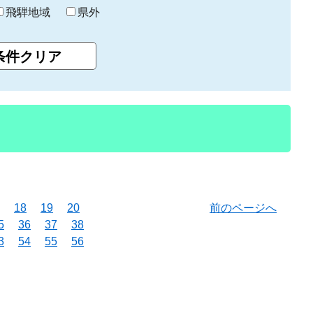
飛騨地域
県外
18
19
20
前のページへ
5
36
37
38
3
54
55
56