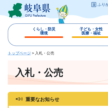
ペ
メ
ふり
ー
ニ
ジ
ュ
の
ー
先
を
くらし・防災
子ども・女性
頭
飛
環境
医療・福祉
で
ば
閉
閉
す
し
じ
じ
。
て
る
る
トップページ
>
入札・公売
本
文
へ
入札・公売
重要なお知らせ