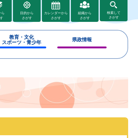
検索して
から
目的から
カレンダーから
組織から
さがす
す
さがす
さがす
さがす
教育・文化
県政情報
スポーツ・青少年
閉
閉
じ
じ
る
る