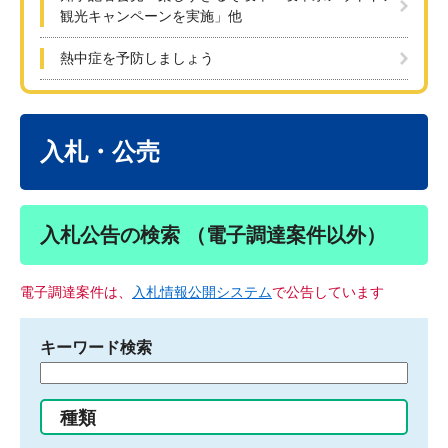
観光キャンペーンを実施」他
熱中症を予防しましょう
本
文
入札・公売
入札公告の検索 （電子調達案件以外）
電子調達案件は、
入札情報公開システム
で公告しています
キーワード検索
検
索
す
種類
る