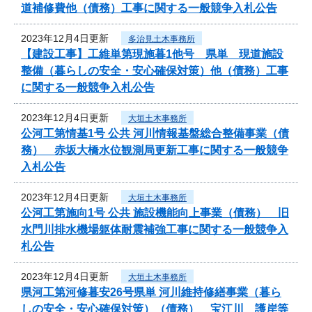
道補修費他（債務）工事に関する一般競争入札公告
2023年12月4日更新
多治見土木事務所
【建設工事】工維単第現施暮1他号 県単 現道施設
整備（暮らしの安全・安心確保対策）他（債務）工事
に関する一般競争入札公告
2023年12月4日更新
大垣土木事務所
公河工第情基1号 公共 河川情報基盤総合整備事業（債
務） 赤坂大橋水位観測局更新工事に関する一般競争
入札公告
2023年12月4日更新
大垣土木事務所
公河工第施向1号 公共 施設機能向上事業（債務） 旧
水門川排水機場躯体耐震補強工事に関する一般競争入
札公告
2023年12月4日更新
大垣土木事務所
県河工第河修暮安26号県単 河川維持修繕事業（暮ら
しの安全・安心確保対策）（債務） 宝江川 護岸等