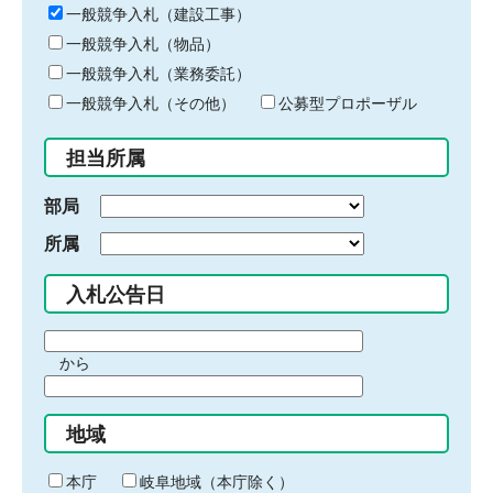
キ
一般競争入札（建設工事）
ー
一般競争入札（物品）
ワ
一般競争入札（業務委託）
ー
ド
一般競争入札（その他）
公募型プロポーザル
を
入
担当所属
力
部局
所属
入札公告日
期
から
間
期
の
間
始
地域
の
ま
終
り
わ
本庁
岐阜地域（本庁除く）