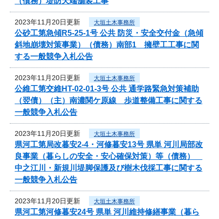
（債務）堤防天端舗装工事
2023年11月20日更新
大垣土木事務所
公砂工第急傾R5-25-1号 公共 防災・安全交付金（急傾
斜地崩壊対策事業）（債務）南部1 擁壁工工事に関
する一般競争入札公告
2023年11月20日更新
大垣土木事務所
公維工第交維HT-02-01-3号 公共 通学路緊急対策補助
（翌債）（主）南濃関ケ原線 歩道整備工事に関する
一般競争入札公告
2023年11月20日更新
大垣土木事務所
県河工第局改暮安2-4・河修暮安13号 県単 河川局部改
良事業（暮らしの安全・安心確保対策）等（債務）
中之江川・新規川堤脚保護及び樹木伐採工事に関する
一般競争入札公告
2023年11月20日更新
大垣土木事務所
県河工第河修暮安24号 県単 河川維持修繕事業（暮ら