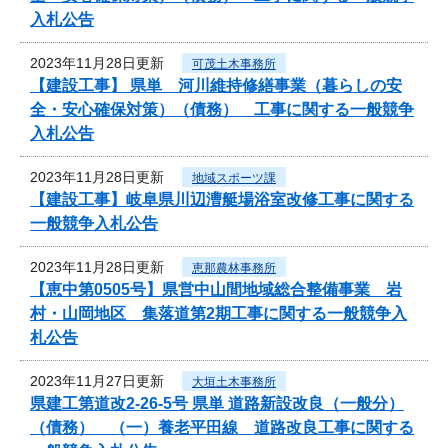
入札公告
2023年11月28日更新
可茂土木事務所
【建設工事】 県単 河川維持修繕事業（暮らしの安
全・安心確保対策）（債務） 工事に関する一般競争
入札公告
2023年11月28日更新
地域スポーツ課
【建設工事】岐阜県川辺漕艇場浴室改修工事に関する
一般競争入札公告
2023年11月28日更新
恵那農林事務所
【恵中第0505号】県営中山間地域総合整備事業 岩
村・山岡地区 集落道第2期工事に関する一般競争入
札公告
2023年11月27日更新
大垣土木事務所
県建工第道改2-26-5号 県単 道路新設改良（一般分）
（債務） （一）養老平田線 道路改良工事に関する