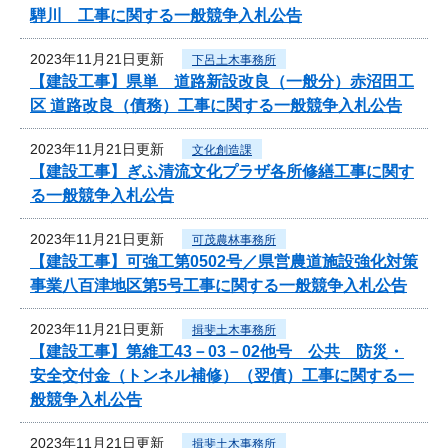
騨川 工事に関する一般競争入札公告
2023年11月21日更新
下呂土木事務所
【建設工事】県単 道路新設改良（一般分）赤沼田工
区 道路改良（債務）工事に関する一般競争入札公告
2023年11月21日更新
文化創造課
【建設工事】ぎふ清流文化プラザ各所修繕工事に関す
る一般競争入札公告
2023年11月21日更新
可茂農林事務所
【建設工事】可強工第0502号／県営農道施設強化対策
事業八百津地区第5号工事に関する一般競争入札公告
2023年11月21日更新
揖斐土木事務所
【建設工事】第維工43－03－02他号 公共 防災・
安全交付金（トンネル補修）（翌債）工事に関する一
般競争入札公告
2023年11月21日更新
揖斐土木事務所