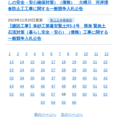
しの安全・安心確保対策）（債務） 大榑川 河岸浸
食防止工工事に関する一般競争入札公告
2023年11月20日更新
郡上土木事務所
【建設工事】単砂工第暮安緊土R5-1号 県単 緊急土
石流対策（暮らし安全・安心）（債務）工事に関する
一般競争入札公告
1
2
3
4
5
6
7
8
9
10
11
12
13
14
15
16
17
18
19
20
21
22
23
24
25
26
27
28
29
30
31
32
33
34
35
36
37
38
39
40
41
42
43
44
45
46
47
48
49
50
51
52
53
54
55
56
57
58
59
60
61
62
63
64
65
66
前のページへ
次のページへ