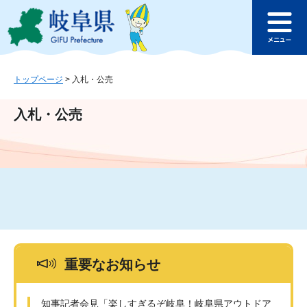
ペ
メ
このページの本文へ
ー
ニ
メ
ジ
ュ
ニ
の
ー
ュ
先
を
ー
頭
飛
トップページ
>
入札・公売
で
ば
す
し
入札・公売
。
て
本
文
へ
重要なお知らせ
知事記者会見「楽しすぎるぞ岐阜！岐阜県アウトドア