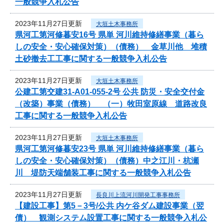
一般競争入札公告
2023年11月27日更新
大垣土木事務所
県河工第河修暮安16号 県単 河川維持修繕事業（暮ら
しの安全・安心確保対策）（債務） 金草川他 堆積
土砂撤去工工事に関する一般競争入札公告
2023年11月27日更新
大垣土木事務所
公建工第交建31-A01-055-2号 公共 防災・安全交付金
（改築）事業（債務） （一）牧田室原線 道路改良
工事に関する一般競争入札公告
2023年11月27日更新
大垣土木事務所
県河工第河修暮安23号 県単 河川維持修繕事業（暮ら
しの安全・安心確保対策）（債務）中之江川・杭瀬
川 堤防天端舗装工事に関する一般競争入札公告
2023年11月27日更新
長良川上流河川開発工事事務所
【建設工事】第5－3号/公共 内ケ谷ダム建設事業（翌
債） 観測システム設置工事に関する一般競争入札公