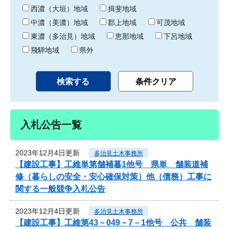
り
西濃（大垣）地域
揖斐地域
中濃（美濃）地域
郡上地域
可茂地域
東濃（多治見）地域
恵那地域
下呂地域
飛騨地域
県外
入札公告一覧
2023年12月4日更新
多治見土木事務所
【建設工事】工維単第舗補暮1他号 県単 舗装道補
修（暮らしの安全・安心確保対策）他（債務）工事に
関する一般競争入札公告
2023年12月4日更新
多治見土木事務所
【建設工事】工維第43－049－7－1他号 公共 舗装