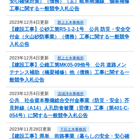
安心確保対策）（債務）（主）岐阜南濃線 舗装補修
工事に関する一般競争入札公告
2023年12月4日更新
郡上土木事務所
【建設工事】公砂工第R5-1-2-1号 公共 防災・安全交
付金（火山砂防事業）（債務）工事に関する一般競争
入札公告
2023年12月4日更新
郡上土木事務所
【建設工事】公維工第MK05-09他号 公共 道路メン
テナンス補助（橋梁補修）他（債務）工事に関する一
般競争入札公告
2023年12月4日更新
流域浄水事務所
公共 社会資本整備総合交付金事業（防災・安全）芥
見幹線（A14）人孔防食被覆（翌債）工事（第401-C-
054号）に関する一般競争入札公告
2023年11月28日更新
下呂土木事務所
【建設工事】県単 街路事業（暮らしの安全・安心確