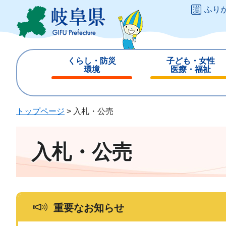
ペ
メ
ふり
ー
ニ
ジ
ュ
の
ー
先
を
くらし・防災
子ども・女性
頭
飛
環境
医療・福祉
で
ば
閉
閉
す
し
じ
じ
。
て
る
る
トップページ
>
入札・公売
本
文
へ
入札・公売
重要なお知らせ