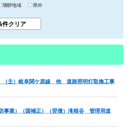
飛騨地域
県外
務）（主）岐阜関ケ原線 他 道路照明灯取換工事
通常砂防事業）（国補正）（翌債）滝根谷 管理用道