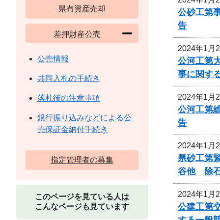
県有資産売却
公砂工第事
告
差押財産公売
2024年1月
公売情報
公河工第大
事に関す
共同入札の手続き
2024年1月
落札後の注意事項
公河工第総
銀行振り込みなどによる公
告
売保証金納付手続き
2024年1月
県砂工第緊
指定管理者の募集
谷他 除
2024年1月
このページを見ている人は
公建工第交
こんなページも見ています
する一般