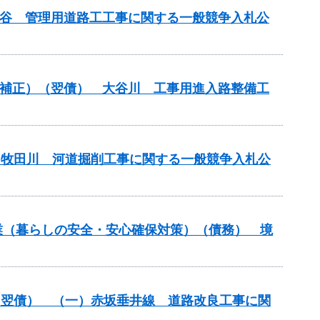
津北谷 管理用道路工工事に関する一般競争入札公
（国補正）（翌債） 大谷川 工事用進入路整備工
） 牧田川 河道掘削工事に関する一般競争入札公
防事業（暮らしの安全・安心確保対策）（債務） 境
改築）（翌債） （一）赤坂垂井線 道路改良工事に関