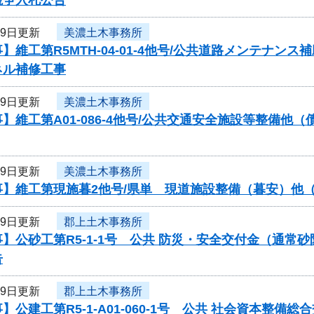
29日更新
美濃土木事務所
】維工第R5MTH-04-01-4他号/公共道路メンテナ
ネル補修工事
29日更新
美濃土木事務所
】維工第A01-086-4他号/公共交通安全施設等整備
29日更新
美濃土木事務所
】維工第現施暮2他号/県単 現道施設整備（暮安）他（
29日更新
郡上土木事務所
】公砂工第R5-1-1号 公共 防災・安全交付金（通
告
29日更新
郡上土木事務所
】公建工第R5-1-A01-060-1号 公共 社会資本