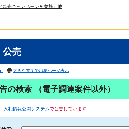
ア観光キャンペーンを実施」他
・公売
示
大きな文字で印刷ページ表示
告の検索 （電子調達案件以外）
、
入札情報公開システム
で公告しています