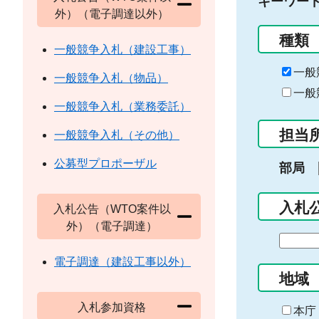
キーワー
外）（電子調達以外）
種類
一般競争入札（建設工事）
一般
一般競争入札（物品）
一般
一般競争入札（業務委託）
担当
一般競争入札（その他）
公募型プロポーザル
部局
入札
入札公告（WTO案件以
外）（電子調達）
期
間
電子調達（建設工事以外）
の
地域
始
入札参加資格
ま
本庁