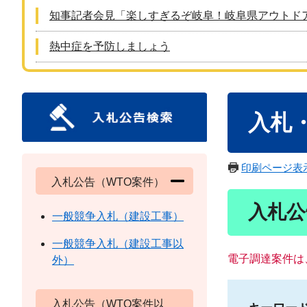
知事記者会見「楽しすぎるぞ岐阜！岐阜県アウトド
熱中症を予防しましょう
本
入札
文
印刷ページ表
入札公告（WTO案件）
入札公
一般競争入札（建設工事）
一般競争入札（建設工事以
電子調達案件は
外）
入札公告（WTO案件以