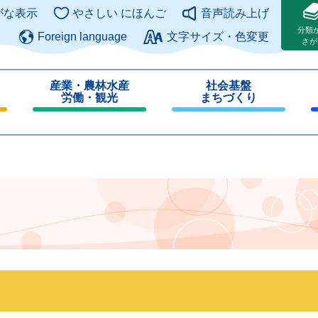
このページの本文へ
がな表示
やさしい にほんご
音声読み上げ
分類
Foreign language
文字サイズ・色変更
さが
産業・農林水産
社会基盤
労働・観光
まちづくり
閉
閉
じ
じ
る
る