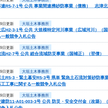
連R5-7-1号 公共 事業間連携砂防事業（債務） 志
29日更新
大垣土木事務所
広H2-3-1号 公共 大規模特定河川事業（広域河川）
る一般競争入札公告
29日更新
大垣土木事務所
流H2-7号 公共 総合流域防災事業（国補正）（翌債
29日更新
大垣土木事務所
土R5-3・緊土暮安R5-3号 県単 緊急土石流対策砂
石工工事に関する一般競争入札公告
29日更新
大垣土木事務所
建防11-A01-003-3号 公共 防災・安全交付金（
競争入札公告