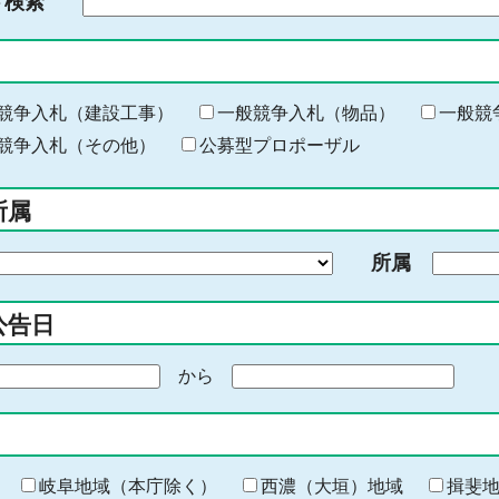
ド検索
検
索
す
る
キ
競争入札（建設工事）
一般競争入札（物品）
一般競
ー
競争入札（その他）
公募型プロポーザル
ワ
ー
所属
ド
を
所属
入
力
公告日
から
期
間
の
終
わ
岐阜地域（本庁除く）
西濃（大垣）地域
揖斐