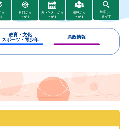
検索して
から
目的から
カレンダーから
組織から
さがす
す
さがす
さがす
さがす
教育・文化
県政情報
スポーツ・青少年
閉
閉
じ
じ
る
る