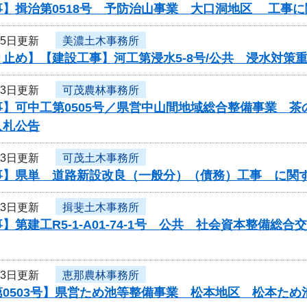
事】揖治第0518号 予防治山事業 大口洞地区 工事
25日更新
美濃土木事務所
り止め】【建設工事】河工第浸水5-8号/公共 浸水対策
23日更新
可茂農林事務所
事】可中工第0505号／県営中山間地域総合整備事業 
入札公告
23日更新
可茂土木事務所
事】県単 道路新設改良（一般分）（債務）工事 に関
23日更新
揖斐土木事務所
】第建工R5-1-A01-74-1号 公共 社会資本整備
23日更新
恵那農林事務所
第0503号】県営ため池等整備事業 松本地区 松本ため