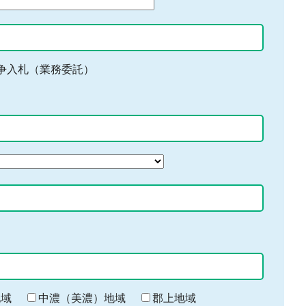
争入札（業務委託）
地域
中濃（美濃）地域
郡上地域