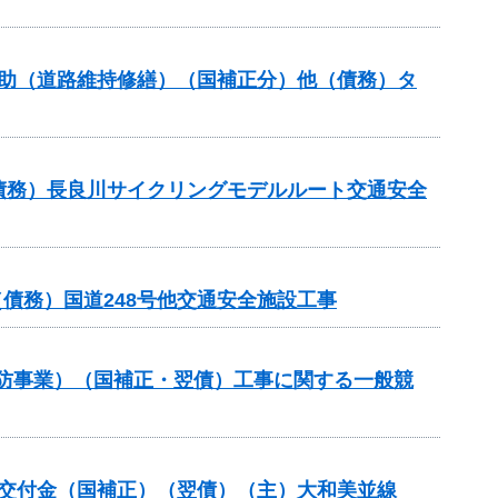
ンス補助（道路維持修繕）（国補正分）他（債務）タ
他（債務）長良川サイクリングモデルルート交通安全
債務）国道248号他交通安全施設工事
常砂防事業）（国補正・翌債）工事に関する一般競
整備総合交付金（国補正）（翌債）（主）大和美並線