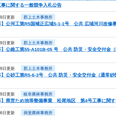
工事に関する一般競争入札公告
29日更新
郡上土木事務所
】公河工第R5国補正広域5-1-1号 公共 広域河川改
29日更新
郡上土木事務所
】公維工第55-A101B-05 号 公共 防災・安全交
29日更新
郡上土木事務所
】公砂工第R5-6-3号 公共 防災・安全交付金（通
29日更新
岐阜農林事務所
事】県営ため池等整備事業 松尾地区 第4号工事に関す
26日更新
揖斐農林事務所