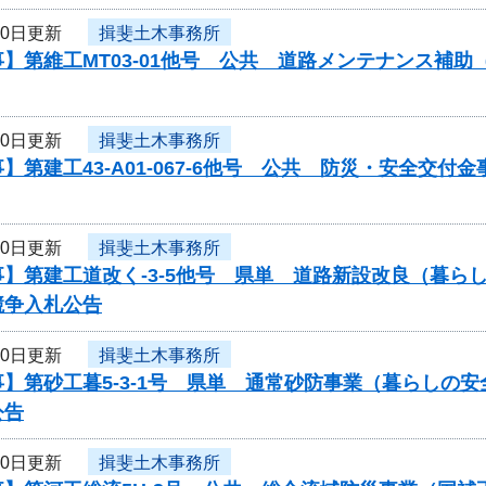
20日更新
揖斐土木事務所
】第維工MT03-01他号 公共 道路メンテナンス補
20日更新
揖斐土木事務所
】第建工43-A01-067-6他号 公共 防災・安全交
20日更新
揖斐土木事務所
事】第建工道改く-3-5他号 県単 道路新設改良（暮
競争入札公告
20日更新
揖斐土木事務所
】第砂工暮5-3-1号 県単 通常砂防事業（暮らしの
公告
20日更新
揖斐土木事務所