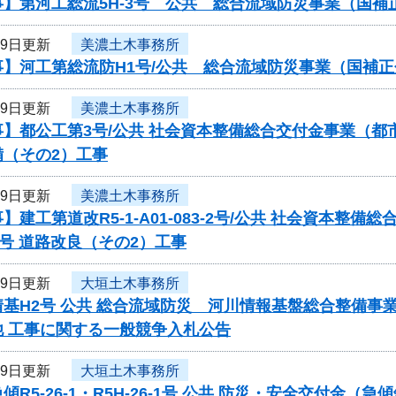
事】第河工総流5H-3号 公共 総合流域防災事業（国
19日更新
美濃土木事務所
事】河工第総流防H1号/公共 総合流域防災事業（国補
19日更新
美濃土木事務所
事】都公工第3号/公共 社会資本整備総合交付金事業（
備（その2）工事
19日更新
美濃土木事務所
】建工第道改R5-1-A01-083-2号/公共 社会資本
6号 道路改良（その2）工事
19日更新
大垣土木事務所
基H2号 公共 総合流域防災 河川情報基盤総合整備事
他 工事に関する一般競争入札公告
19日更新
大垣土木事務所
傾R5-26-1・R5H-26-1号 公共 防災・安全交付