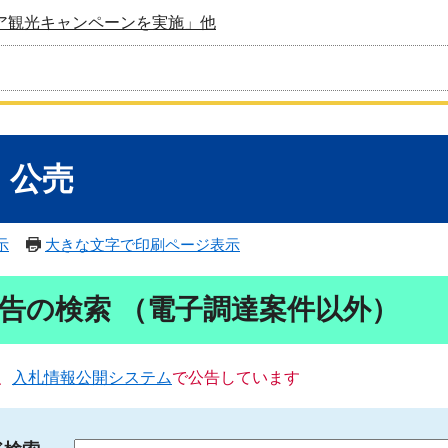
ア観光キャンペーンを実施」他
・公売
示
大きな文字で印刷ページ表示
告の検索 （電子調達案件以外）
、
入札情報公開システム
で公告しています