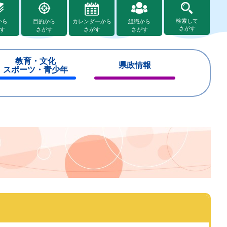
検索して
から
目的から
カレンダーから
組織から
さがす
す
さがす
さがす
さがす
教育・文化
県政情報
スポーツ・青少年
閉
閉
じ
じ
る
る