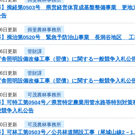
】揖経第0503号 県営経営体育成基盤整備事業 更地
公告
26日更新
揖斐農林事務所
事】揖治第0520号 緊急予防治山事業 長洞谷地区 
26日更新
管財課
庁舎照明設備改修工事（翌債）に関する一般競争入札公
26日更新
管財課
庁舎照明設備改修工事（翌債）に関する一般競争入札公
20日更新
可茂農林事務所
事】可特工第0504号／県営特定農業用管水路等特別対
般競争入札公告
20日更新
可茂農林事務所
】可林工第0503号／公共林道開設工事（尾城山線2－1