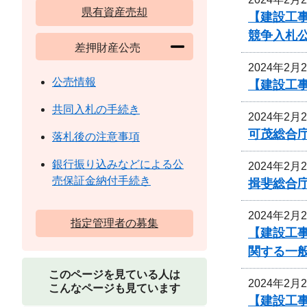
県有資産売却
【建設工事
競争入札
差押財産公売
2024年2月
公売情報
【建設工
共同入札の手続き
2024年2月
可茂総合
落札後の注意事項
銀行振り込みなどによる公
2024年2月
売保証金納付手続き
揖斐総合
2024年2月
指定管理者の募集
【建設工
関する一
このページを見ている人は
2024年2月
こんなページも見ています
【建設工事