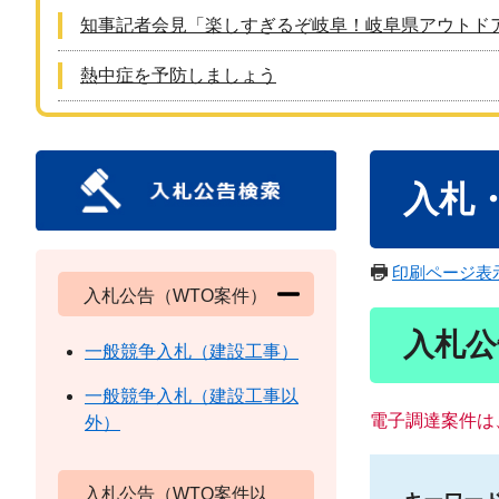
知事記者会見「楽しすぎるぞ岐阜！岐阜県アウトド
熱中症を予防しましょう
本
入札
文
印刷ページ表
入札公告（WTO案件）
入札公
一般競争入札（建設工事）
一般競争入札（建設工事以
電子調達案件は
外）
入札公告（WTO案件以