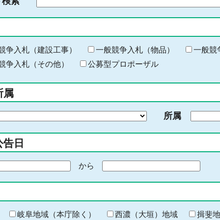
ド検索
検
索
す
る
キ
競争入札（建設工事）
一般競争入札（物品）
一般競
ー
競争入札（その他）
公募型プロポーザル
ワ
ー
所属
ド
を
所属
入
力
公告日
から
期
間
の
終
わ
岐阜地域（本庁除く）
西濃（大垣）地域
揖斐