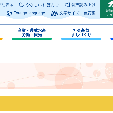
このページの本文へ
がな表示
やさしい にほんご
音声読み上げ
分類
Foreign language
文字サイズ・色変更
さが
産業・農林水産
社会基盤
労働・観光
まちづくり
閉
閉
じ
じ
る
る