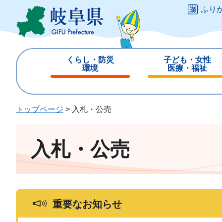
ペ
メ
ふり
ー
ニ
ジ
ュ
の
ー
先
を
くらし・防災
子ども・女性
頭
飛
環境
医療・福祉
で
ば
閉
閉
す
し
じ
じ
。
て
る
る
トップページ
>
入札・公売
本
文
へ
入札・公売
重要なお知らせ