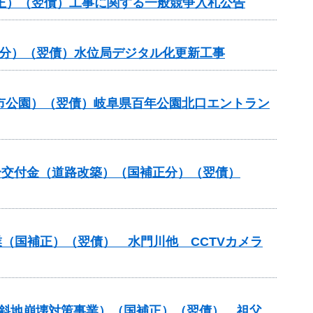
補正）（翌債）工事に関する一般競争入札公告
正分）（翌債）水位局デジタル化更新工事
都市公園）（翌債）岐阜県百年公園北口エントラン
整備総合交付金（道路改築）（国補正分）（翌債）
業（国補正）（翌債） 水門川他 CCTVカメラ
金（急傾斜地崩壊対策事業）（国補正）（翌債） 祖父