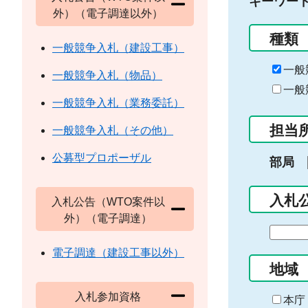
キーワー
外）（電子調達以外）
種類
一般競争入札（建設工事）
一般
一般競争入札（物品）
一般
一般競争入札（業務委託）
担当
一般競争入札（その他）
公募型プロポーザル
部局
入札
入札公告（WTO案件以
外）（電子調達）
期
間
電子調達（建設工事以外）
の
地域
始
入札参加資格
ま
本庁