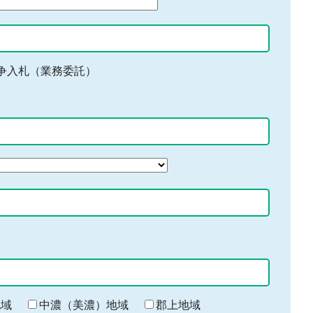
争入札（業務委託）
地域
中濃（美濃）地域
郡上地域