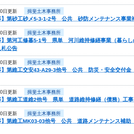
20日更新
揖斐土木事務所
】第砂工砂メ5-3-1-2号 公共 砂防メンテナンス
20日更新
揖斐土木事務所
事】第河工修暮5-1号 県単 河川維持修繕事業（暮ら
入札公告
20日更新
揖斐土木事務所
】第維工交安43-A29-3他号 公共 防災・安全交付
20日更新
揖斐土木事務所
事】第維工道維2他号 県単 道路維持修繕（債務）工
20日更新
揖斐土木事務所
】第維工MK03-03他号 公共 道路メンテナンス補