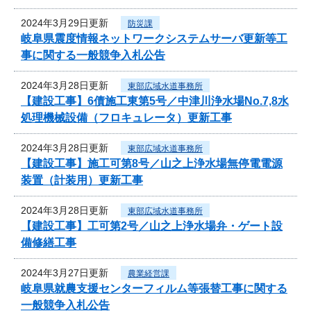
2024年3月29日更新
防災課
岐阜県震度情報ネットワークシステムサーバ更新等工
事に関する一般競争入札公告
2024年3月28日更新
東部広域水道事務所
【建設工事】6債施工東第5号／中津川浄水場No.7,8水
処理機械設備（フロキュレータ）更新工事
2024年3月28日更新
東部広域水道事務所
【建設工事】施工可第8号／山之上浄水場無停電電源
装置（計装用）更新工事
2024年3月28日更新
東部広域水道事務所
【建設工事】工可第2号／山之上浄水場弁・ゲート設
備修繕工事
2024年3月27日更新
農業経営課
岐阜県就農支援センターフィルム等張替工事に関する
一般競争入札公告