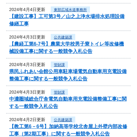
2024年4月4日更新
東部広域水道事務所
【建設工事】工可第3号／山之上浄水場排水処理設備
修繕工事
2024年4月3日更新
公共建築課
【農経工第6-7号】農業大学校男子寮トイレ等改修機
械設備工事に関する一般競争入札公告
2024年4月3日更新
管財課
県民ふれあい会館公用車駐車場電気自動車用充電設備
整備工事に関する一般競争入札公告
2024年4月3日更新
管財課
中濃圏域総合庁舎電気自動車用充電設備整備工事に関
する一般競争入札公告
2024年4月2日更新
公共建築課
【教工第6－6号】加納高等学校北舎屋上外壁内部改修
工事（第2期工事）に関する一般競争入札公告