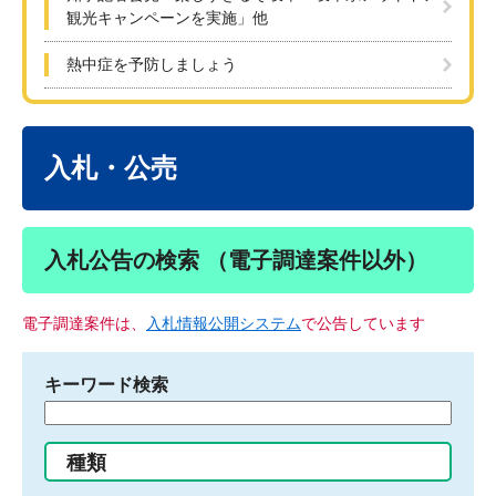
観光キャンペーンを実施」他
熱中症を予防しましょう
本
文
入札・公売
入札公告の検索 （電子調達案件以外）
電子調達案件は、
入札情報公開システム
で公告しています
キーワード検索
検
索
す
種類
る