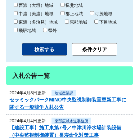
り
西濃（大垣）地域
揖斐地域
中濃（美濃）地域
郡上地域
可茂地域
東濃（多治見）地域
恵那地域
下呂地域
飛騨地域
県外
入札公告一覧
2024年4月8日更新
地域産業課
セラミックパークMINO中央監視制御装置更新工事に
関する一般競争入札公告
2024年4月4日更新
東部広域水道事務所
【建設工事】施工東第7号／中津川浄水場計装設備
（中央監視制御装置）長寿命化対策工事