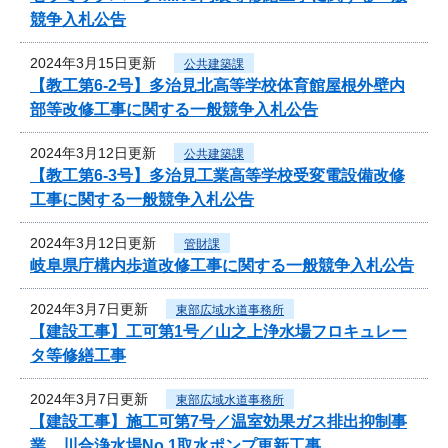
競争入札公告
2024年3月15日更新
公共建築課
【教工第6-2号】多治見北高等学校体育館屋根外壁内
部等改修工事に関する一般競争入札公告
2024年3月12日更新
公共建築課
【教工第6-3号】多治見工業高等学校受変電設備改修
工事に関する一般競争入札公告
2024年3月12日更新
管財課
岐阜県庁構内歩道改修工事に関する一般競争入札公告
2024年3月7日更新
東部広域水道事務所
【建設工事】工可第1号／山之上浄水場フロキュレー
タ等修繕工事
2024年3月7日更新
東部広域水道事務所
【建設工事】施工可第7号／温室効果ガス排出抑制事
業 川合浄水場No.1取水ポンプ更新工事