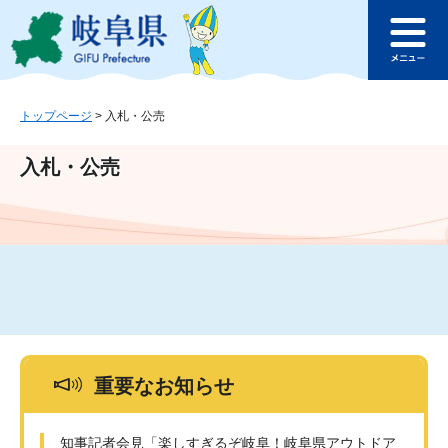
ペ
メ
このページの本文へ
ー
ニ
メ
ジ
ュ
ニ
の
ー
ュ
先
を
ー
頭
飛
トップページ
>
入札・公売
で
ば
す
し
入札・公売
。
て
本
文
へ
重要なお知らせ
知事記者会見「楽しすぎるぞ岐阜！岐阜県アウトドア