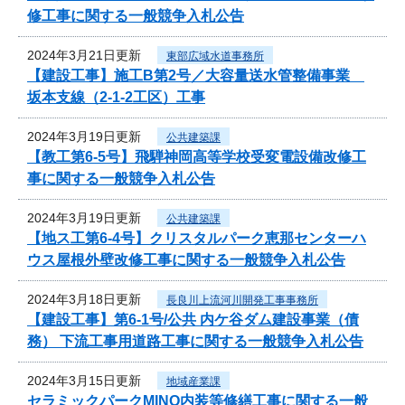
修工事に関する一般競争入札公告
2024年3月21日更新
東部広域水道事務所
【建設工事】施工B第2号／大容量送水管整備事業
坂本支線（2-1-2工区）工事
2024年3月19日更新
公共建築課
【教工第6-5号】飛騨神岡高等学校受変電設備改修工
事に関する一般競争入札公告
2024年3月19日更新
公共建築課
【地ス工第6-4号】クリスタルパーク恵那センターハ
ウス屋根外壁改修工事に関する一般競争入札公告
2024年3月18日更新
長良川上流河川開発工事事務所
【建設工事】第6-1号/公共 内ケ谷ダム建設事業（債
務） 下流工事用道路工事に関する一般競争入札公告
2024年3月15日更新
地域産業課
セラミックパークMINO内装等修繕工事に関する一般