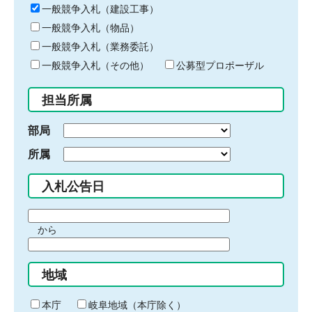
キ
一般競争入札（建設工事）
ー
一般競争入札（物品）
ワ
一般競争入札（業務委託）
ー
ド
一般競争入札（その他）
公募型プロポーザル
を
入
担当所属
力
部局
所属
入札公告日
期
から
間
期
の
間
始
地域
の
ま
終
り
わ
本庁
岐阜地域（本庁除く）