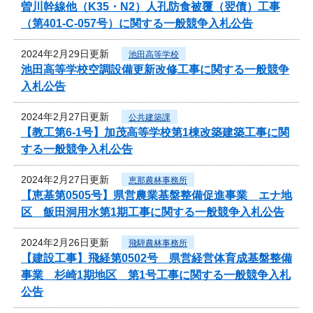
曽川幹線他（K35・N2）人孔防食被覆（翌債）工事
（第401-C-057号）に関する一般競争入札公告
2024年2月29日更新
池田高等学校
池田高等学校空調設備更新改修工事に関する一般競争
入札公告
2024年2月27日更新
公共建築課
【教工第6-1号】加茂高等学校第1棟改築建築工事に関
する一般競争入札公告
2024年2月27日更新
恵那農林事務所
【恵基第0505号】県営農業基盤整備促進事業 エナ地
区 飯田洞用水第1期工事に関する一般競争入札公告
2024年2月26日更新
飛騨農林事務所
【建設工事】飛経第0502号 県営経営体育成基盤整備
事業 杉崎1期地区 第1号工事に関する一般競争入札
公告