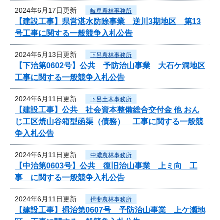
2024年6月17日更新
岐阜農林事務所
【建設工事】県営湛水防除事業 逆川3期地区 第13
号工事に関する一般競争入札公告
2024年6月13日更新
下呂農林事務所
【下治第0602号】公共 予防治山事業 大石ケ洞地区
工事に関する一般競争入札公告
2024年6月11日更新
下呂土木事務所
【建設工事】公共 社会資本整備総合交付金 他 おん
じ工区焼山谷箱型函渠（債務） 工事に関する一般競
争入札公告
2024年6月11日更新
中濃農林事務所
【中治第0603号】公共 復旧治山事業 上ミ向 工
事 に関する一般競争入札公告
2024年6月11日更新
揖斐農林事務所
【建設工事】揖治第0607号 予防治山事業 上ケ瀬地