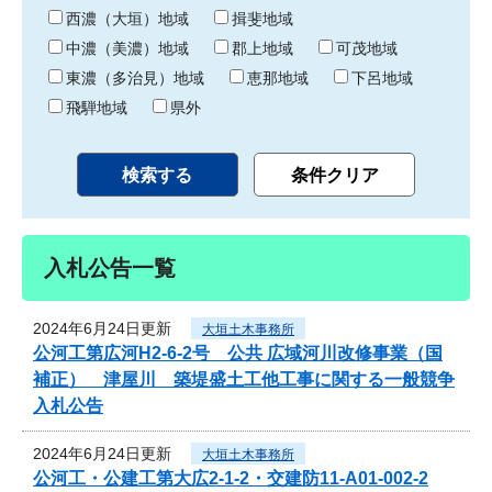
り
西濃（大垣）地域
揖斐地域
中濃（美濃）地域
郡上地域
可茂地域
東濃（多治見）地域
恵那地域
下呂地域
飛騨地域
県外
入札公告一覧
2024年6月24日更新
大垣土木事務所
公河工第広河H2-6-2号 公共 広域河川改修事業（国
補正） 津屋川 築堤盛土工他工事に関する一般競争
入札公告
2024年6月24日更新
大垣土木事務所
公河工・公建工第大広2-1-2・交建防11-A01-002-2