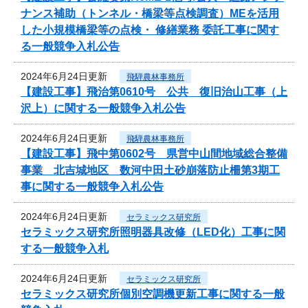
ナンス補助（トンネル・橋梁等点検調査）MEを活用
した小規模橋梁等の点検・ 修繕業務 委託工事に関す
る一般競争入札公告
2024年6月24日更新
飛騨農林事務所
【建設工事】飛治第0610号 公共 復旧治山工事（上
沢上）に関する一般競争入札公告
2024年6月24日更新
飛騨農林事務所
【建設工事】飛中第0602号 県営中山間地域総合整備
事業 北吉城地区 数河中田土砂崩落防止柵第3期工
事に関する一般競争入札公告
2024年6月24日更新
セラミックス研究所
セラミックス研究所照明器具改修（LED化）工事に関
する一般競争入札
2024年6月24日更新
セラミックス研究所
セラミックス研究所個別空調機更新工事に関する一般