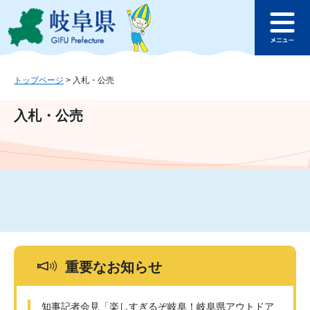
ペ
メ
このページの本文へ
ー
ニ
メ
ジ
ュ
ニ
の
ー
ュ
先
を
ー
頭
飛
トップページ
>
入札・公売
で
ば
す
し
入札・公売
。
て
本
文
へ
重要なお知らせ
知事記者会見「楽しすぎるぞ岐阜！岐阜県アウトドア