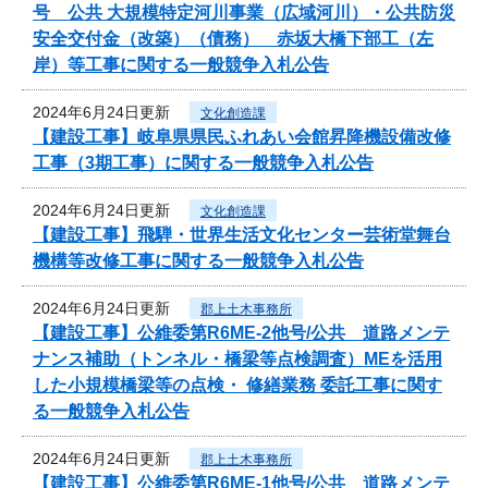
号 公共 大規模特定河川事業（広域河川）・公共防災
安全交付金（改築）（債務） 赤坂大橋下部工（左
岸）等工事に関する一般競争入札公告
2024年6月24日更新
文化創造課
【建設工事】岐阜県県民ふれあい会館昇降機設備改修
工事（3期工事）に関する一般競争入札公告
2024年6月24日更新
文化創造課
【建設工事】飛騨・世界生活文化センター芸術堂舞台
機構等改修工事に関する一般競争入札公告
2024年6月24日更新
郡上土木事務所
【建設工事】公維委第R6ME-2他号/公共 道路メンテ
ナンス補助（トンネル・橋梁等点検調査）MEを活用
した小規模橋梁等の点検・ 修繕業務 委託工事に関す
る一般競争入札公告
2024年6月24日更新
郡上土木事務所
【建設工事】公維委第R6ME-1他号/公共 道路メンテ