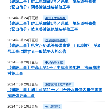
【建設工事】維工第舗補3号／県単 舗装道補修費
（緊自債分）関美濃線舗装補修工事
2024年6月24日更新
美濃土木事務所
【建設工事】維工第舗補1号／県単 舗装道補修費
（緊自債分）岐阜美濃線他舗装補修工事
2024年6月24日更新
岐阜農林事務所
【建設工事】県営ため池等整備事業 山口地区 第8
号工事に関する一般競争入札公告
2024年6月20日更新
中津高等学校
【建設工事】中高工第1号／中津高等学校 法面崩壊
対策工事
2024年6月20日更新
東部広域水道事務所
【建設工事】施工可第11号／川合浄水場管内無停電電
源設備更新工事
2024年6月19日更新
公共建築課