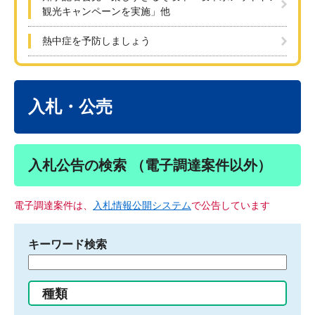
観光キャンペーンを実施」他
熱中症を予防しましょう
本
文
入札・公売
入札公告の検索 （電子調達案件以外）
電子調達案件は、
入札情報公開システム
で公告しています
キーワード検索
検
索
す
種類
る