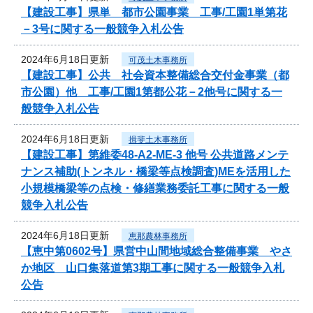
【建設工事】県単 都市公園事業 工事/工園1単第花
－3号に関する一般競争入札公告
2024年6月18日更新
可茂土木事務所
【建設工事】公共 社会資本整備総合交付金事業（都
市公園）他 工事/工園1第都公花－2他号に関する一
般競争入札公告
2024年6月18日更新
揖斐土木事務所
【建設工事】第維委48-A2-ME-3 他号 公共道路メンテ
ナンス補助(トンネル・橋梁等点検調査)MEを活用した
小規模橋梁等の点検・修繕業務委託工事に関する一般
競争入札公告
2024年6月18日更新
恵那農林事務所
【恵中第0602号】県営中山間地域総合整備事業 やさ
か地区 山口集落道第3期工事に関する一般競争入札
公告