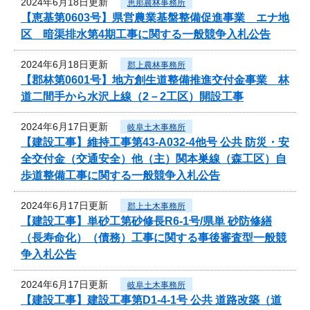
2024年6月18日更新
恵那農林事務所
【恵基第0603号】県営農業基盤整備促進事業 エナ地
区 暗渠排水第4期工事に関する一般競争入札公告
2024年6月18日更新
郡上農林事務所
【郡林第0601号】地方創生道整備推進交付金事業 林
道二間手から水沢上線（2－2工区）開設工事
2024年6月17日更新
岐阜土木事務所
【建設工事】維持工事第43-A032-4他号 公共 防災・安
全交付金（交通安全）他（主）関本巣線（森工区）自
歩道整備工事に関する一般競争入札公告
2024年6月17日更新
郡上土木事務所
【建設工事】単砂工第砂修長R6-1号/県単 砂防修繕
（長寿命化）（債務）工事に関する事後審査型一般競
争入札公告
2024年6月17日更新
岐阜土木事務所
【建設工事】建設工事第D1-4-1号 公共 道路改築（道