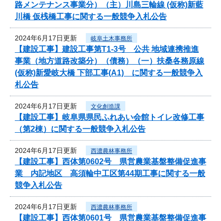
路メンテナンス事業分）（主）川島三輪線 (仮称)新藍
川橋 仮桟橋工事に関する一般競争入札公告
2024年6月17日更新
岐阜土木事務所
【建設工事】建設工事第T1-3号 公共 地域連携推進
事業（地方道路改築分）（債務）（一）扶桑各務原線
(仮称)新愛岐大橋 下部工事(A1) に関する一般競争入
札公告
2024年6月17日更新
文化創造課
【建設工事】岐阜県県民ふれあい会館トイレ改修工事
（第2棟）に関する一般競争入札公告
2024年6月17日更新
西濃農林事務所
【建設工事】西体第0602号 県営農業基盤整備促進事
業 内記地区 高須輪中工区第44期工事に関する一般
競争入札公告
2024年6月17日更新
西濃農林事務所
【建設工事】西体第0601号 県営農業基盤整備促進事