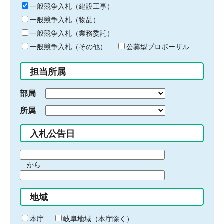
キ
一般競争入札（建設工事）
ー
一般競争入札（物品）
ワ
一般競争入札（業務委託）
ー
ド
一般競争入札（その他）
公募型プロポーザル
を
入
担当所属
力
部局
所属
入札公告日
期
から
間
期
の
間
始
地域
の
ま
終
り
わ
本庁
岐阜地域（本庁除く）