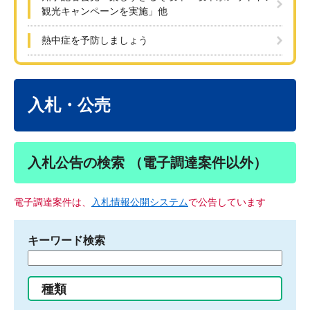
観光キャンペーンを実施」他
熱中症を予防しましょう
本
文
入札・公売
入札公告の検索 （電子調達案件以外）
電子調達案件は、
入札情報公開システム
で公告しています
キーワード検索
検
索
す
種類
る