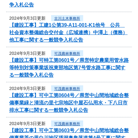
争入札公告
2024年9月3日更新
古川土木事務所
【建設工事】工建1公第39-A11-001-K1他号 公共
社会資本整備総合交付金（広域連携）中澤上（債務）
他工事に関する一般競争入札公告
2024年9月3日更新
可茂農林事務所
【建設工事】可特工第0601号／県営特定農業用管水路
等特別対策事業坂祝東部地区第7号管水路工事に関す
る一般競争入札公告
2024年9月3日更新
可茂農林事務所
【建設工事】可中工第0604号／県営中山間地域総合整
備事業緑と清流の里七宗地区中屋石仏用水・下八日市
排水工事に関する一般競争入札公告
2024年9月3日更新
可茂農林事務所
【建設工事】可中工第0603号／県営中山間地域総合整
備事業茶の里白川地区塔洞奥集落道第4号工事に関す