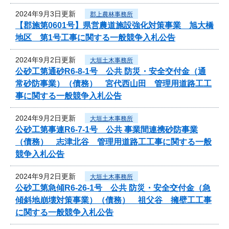
2024年9月3日更新
郡上農林事務所
【郡施第0601号】県営農道施設強化対策事業 旭大橋
地区 第1号工事に関する一般競争入札公告
2024年9月2日更新
大垣土木事務所
公砂工第通砂R6-8-1号 公共 防災・安全交付金（通
常砂防事業）（債務） 宮代西山田 管理用道路工工
事に関する一般競争入札公告
2024年9月2日更新
大垣土木事務所
公砂工第事連R6-7-1号 公共 事業間連携砂防事業
（債務） 志津北谷 管理用道路工工事に関する一般
競争入札公告
2024年9月2日更新
大垣土木事務所
公砂工第急傾R6-26-1号 公共 防災・安全交付金（急
傾斜地崩壊対策事業）（債務） 祖父谷 擁壁工工事
に関する一般競争入札公告