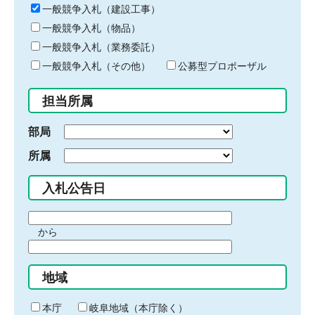
キ
一般競争入札（建設工事）
ー
一般競争入札（物品）
ワ
一般競争入札（業務委託）
ー
ド
一般競争入札（その他）
公募型プロポーザル
を
入
担当所属
力
部局
所属
入札公告日
期
から
間
期
の
間
始
地域
の
ま
終
り
わ
本庁
岐阜地域（本庁除く）