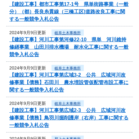
【建設工事】都市工事第17-1号 県単街路事業（一般
分）（都）長良糸貫線（三橋工区)道路改良工事に関
する一般競争入札公告
2024年9月9日更新
岐阜土木事務所
【建設工事】河川工事第河修22-10 県単 河川維持
修繕事業 山田川排水機場 耐水化工事に関する一般
競争入札公告
2024年9月9日更新
岐阜土木事務所
【建設工事】河川工事第広域3-2 公共 広域河川改
修事業【債務】石田川 農水埋設管仮配管布設工事に
関する一般競争入札公告
2024年9月9日更新
岐阜土木事務所
【建設工事】河川工事第広域2-3 公共 広域河川改
修事業【債務】鳥羽川掘削護岸（右岸）工事に関する
一般競争入札公告
2024年9月9日更新
郡上土木事務所