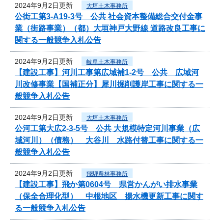
2024年9月2日更新
大垣土木事務所
公街工第3-A19-3号 公共 社会資本整備総合交付金事
業（街路事業）（都）大垣神戸大野線 道路改良工事に
関する一般競争入札公告
2024年9月2日更新
岐阜土木事務所
【建設工事】河川工事第広域補1-2号 公共 広域河
川改修事業【国補正分】犀川掘削護岸工事に関する一
般競争入札公告
2024年9月2日更新
大垣土木事務所
公河工第大広2-3-5号 公共 大規模特定河川事業（広
域河川）（債務） 大谷川 水路付替工事に関する一
般競争入札公告
2024年9月2日更新
飛騨農林事務所
【建設工事】飛か第0604号 県営かんがい排水事業
（保全合理化型） 中根地区 揚水機更新工事に関す
る一般競争入札公告