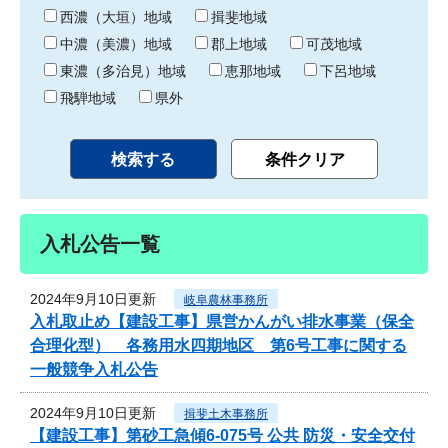
り
西濃（大垣）地域
揖斐地域
中濃（美濃）地域
郡上地域
可茂地域
東濃（多治見）地域
恵那地域
下呂地域
飛騨地域
県外
入札公告一覧
2024年9月10日更新
岐阜農林事務所
入札取止め【建設工事】県営かんがい排水事業（保全
合理化型） 各務用水四期地区 第6号工事に関する
一般競争入札公告
2024年9月10日更新
揖斐土木事務所
【建設工事】第砂工急傾6-075号 公共 防災・安全交付