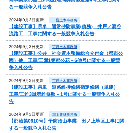
る一般競争入札公告
2024年9月3日更新
下呂土木事務所
【建設工事】県単 通常砂防事業(債務) 井戸ノ洞谷
流路工 工事に関する一般競争入札公告
2024年9月3日更新
可茂土木事務所
【建設工事】公共 社会資本整備総合交付金（都市公
園）他 工事/工園1第都公花－6他号に関する一般競
争入札公告
2024年9月3日更新
可茂土木事務所
【建設工事】県単 道路維持修繕指定修繕（単建）
工事/工維3単第維修照－1号に関する一般競争入札公
告
2024年9月3日更新
郡上農林事務所
【郡治第0610号】予防治山事業 田ノ上地区工事に関
する一般競争入札公告