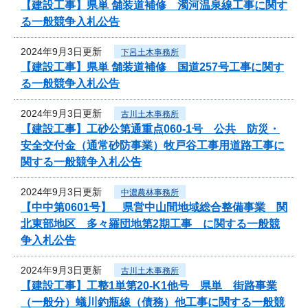
【建設工事】県単 舗装道補修 濁河温泉線工事に関す
る一般競争入札公告
2024年9月3日更新
下呂土木事務所
【建設工事】県単 舗装道補修 国道257号工事に関す
る一般競争入札公告
2024年9月3日更新
古川土木事務所
【建設工事】工砂公第通重点060-1号 公共 防災・
安全交付金（通常砂防事業）牧戸谷工事用道路工事に
関する一般競争入札公告
2024年9月3日更新
中濃農林事務所
【中中第0601号】 県営中山間地域総合整備事業 関
北東部地区 多々羅団地第2期工事 に関する一般競
争入札公告
2024年9月3日更新
古川土木事務所
【建設工事】工整1単第20-K1他号 県単 街路事業
（一般分）蟻川釣瓶線（債務）他工事に関する一般競