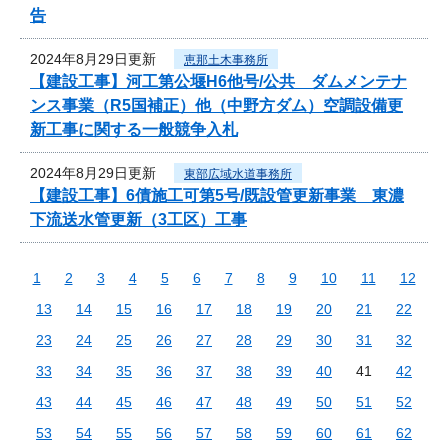
告
2024年8月29日更新
恵那土木事務所
【建設工事】河工第公堰H6他号/公共 ダムメンテナ
ンス事業（R5国補正）他（中野方ダム）空調設備更
新工事に関する一般競争入札
2024年8月29日更新
東部広域水道事務所
【建設工事】6債施工可第5号/既設管更新事業 東濃
下流送水管更新（3工区）工事
1
2
3
4
5
6
7
8
9
10
11
12
13
14
15
16
17
18
19
20
21
22
23
24
25
26
27
28
29
30
31
32
33
34
35
36
37
38
39
40
41
42
43
44
45
46
47
48
49
50
51
52
53
54
55
56
57
58
59
60
61
62