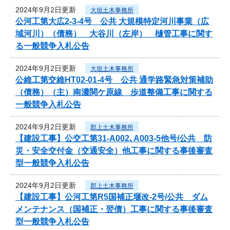
2024年9月2日更新
大垣土木事務所
公河工第大広2-3-4号 公共 大規模特定河川事業（広
域河川）（債務） 大谷川（左岸） 樋管工事に関す
る一般競争入札公告
2024年9月2日更新
大垣土木事務所
公維工第交維HT02-01-4号 公共 通学路緊急対策補助
（債務）（主）南濃関ケ原線 歩道整備工事に関する
一般競争入札公告
2024年9月2日更新
郡上土木事務所
【建設工事】公交工第31-A002､A003-5他号/公共 防
災・安全交付金（交通安全）他工事に関する事後審査
型一般競争入札公告
2024年9月2日更新
郡上土木事務所
【建設工事】公河工第R5国補正堰改-2号/公共 ダム
メンテナンス（国補正・翌債）工事に関する事後審査
型一般競争入札公告