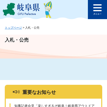
ペ
メ
このページの本文へ
ー
ニ
メ
ジ
ュ
ニ
の
ー
ュ
先
を
ー
頭
飛
トップページ
>
入札・公売
で
ば
す
し
入札・公売
。
て
本
文
へ
重要なお知らせ
知事記者会見「楽しすぎるぞ岐阜！岐阜県アウトドア