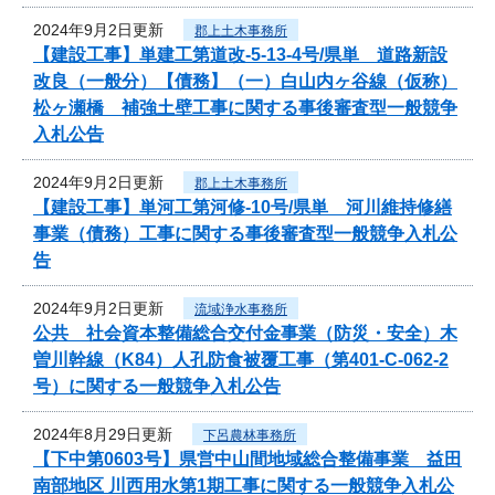
2024年9月2日更新
郡上土木事務所
【建設工事】単建工第道改-5-13-4号/県単 道路新設
改良（一般分）【債務】（一）白山内ヶ谷線（仮称）
松ヶ瀬橋 補強土壁工事に関する事後審査型一般競争
入札公告
2024年9月2日更新
郡上土木事務所
【建設工事】単河工第河修-10号/県単 河川維持修繕
事業（債務）工事に関する事後審査型一般競争入札公
告
2024年9月2日更新
流域浄水事務所
公共 社会資本整備総合交付金事業（防災・安全）木
曽川幹線（K84）人孔防食被覆工事（第401-C-062-2
号）に関する一般競争入札公告
2024年8月29日更新
下呂農林事務所
【下中第0603号】県営中山間地域総合整備事業 益田
南部地区 川西用水第1期工事に関する一般競争入札公