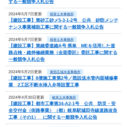
する一般競争入札公告
2024年5月7日更新
揖斐土木事務所
【建設工事】第砂工砂メ5-3-1-2号 公共 砂防メンテ
ナンス事業補助工事に関する一般競争入札公告
2024年5月7日更新
揖斐土木事務所
【建設工事】第維委道維A号 県単 MEを活用した道
路点検・維持修繕業務（全面委託）委託工事に関する
一般競争入札公告
2024年5月2日更新
東部広域水道事務所
【建設工事】6債施工東第2号／既設送水管内面補修事
業 2工区不断水挿入弁等設置工事
2024年4月30日更新
岐阜土木事務所
【建設工事】都市工事第34-A2-1号 公共 防災・安
全交付金（街路事業）（都）岐阜駅城田寺線道路改良
工事（その1） に関する一般競争入札公告