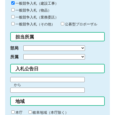
キ
一般競争入札（建設工事）
ー
一般競争入札（物品）
ワ
一般競争入札（業務委託）
ー
ド
一般競争入札（その他）
公募型プロポーザル
を
入
担当所属
力
部局
所属
入札公告日
期
から
間
期
の
間
始
地域
の
ま
終
り
わ
本庁
岐阜地域（本庁除く）