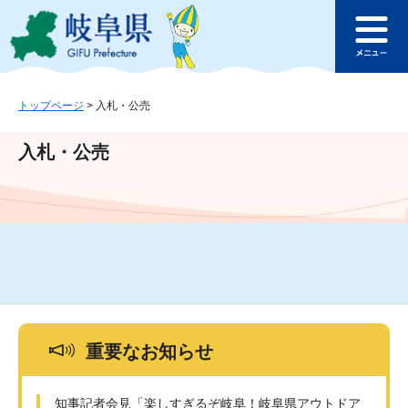
ペ
メ
このページの本文へ
ー
ニ
メ
ジ
ュ
ニ
の
ー
ュ
先
を
ー
頭
飛
トップページ
>
入札・公売
で
ば
す
し
入札・公売
。
て
本
文
へ
重要なお知らせ
知事記者会見「楽しすぎるぞ岐阜！岐阜県アウトドア