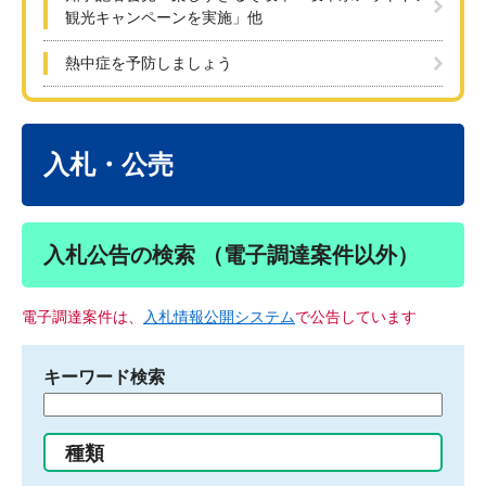
観光キャンペーンを実施」他
熱中症を予防しましょう
本
文
入札・公売
入札公告の検索 （電子調達案件以外）
電子調達案件は、
入札情報公開システム
で公告しています
キーワード検索
検
索
す
種類
る