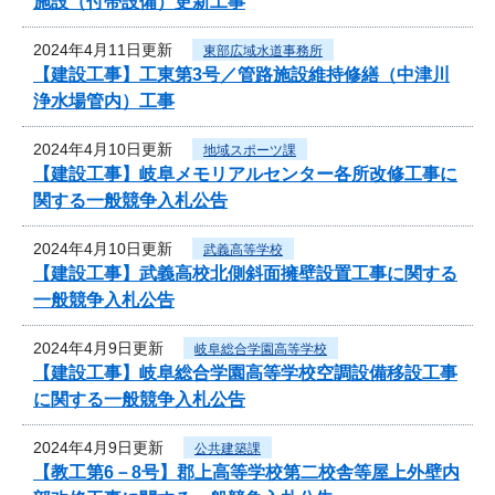
施設（付帯設備）更新工事
2024年4月11日更新
東部広域水道事務所
【建設工事】工東第3号／管路施設維持修繕（中津川
浄水場管内）工事
2024年4月10日更新
地域スポーツ課
【建設工事】岐阜メモリアルセンター各所改修工事に
関する一般競争入札公告
2024年4月10日更新
武義高等学校
【建設工事】武義高校北側斜面擁壁設置工事に関する
一般競争入札公告
2024年4月9日更新
岐阜総合学園高等学校
【建設工事】岐阜総合学園高等学校空調設備移設工事
に関する一般競争入札公告
2024年4月9日更新
公共建築課
【教工第6－8号】郡上高等学校第二校舎等屋上外壁内