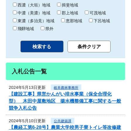
り
西濃（大垣）地域
揖斐地域
中濃（美濃）地域
郡上地域
可茂地域
東濃（多治見）地域
恵那地域
下呂地域
飛騨地域
県外
入札公告一覧
2024年5月13日更新
岐阜農林事務所
【建設工事】県営かんがい排水事業（保全合理化
型） 木田中屋敷地区 揚水機整備工事に関する一般
競争入札公告
2024年5月10日更新
公共建築課
【農経工第6-28号】農業大学校男子寮トイレ等改修建