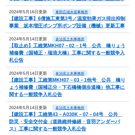
2024年5月16日更新
東部広域水道事務所
【建設工事】6債施工東第3号／温室効果ガス排出抑制
事業 坂本増圧ポンプ所ポンプ設備（機械）更新工事
2024年5月14日更新
多治見土木事務所
【取止め】工維第MKH07－02－1号 公共 橋りょう
補修費（国補正・瑞浪大橋）工事に関する一般競争入
札公告
2024年5月14日更新
多治見土木事務所
【建設工事】工維第MKH07－03－1他号 公共 橋り
ょう補修費（国補正分・下石橋橋側歩道橋）他工事に
関する一般競争入札公告
2024年5月14日更新
多治見土木事務所
【建設工事】工維第43－A030K－07－04号 公共
防災・安全交付金（道路維持修繕・音羽アンダーパ
ス）工事に関する一般競争入札公告