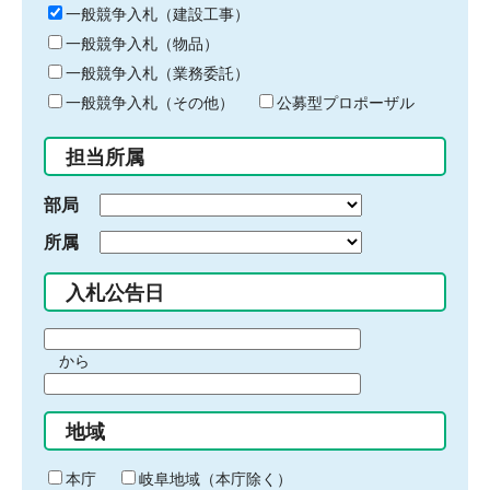
キ
一般競争入札（建設工事）
ー
一般競争入札（物品）
ワ
一般競争入札（業務委託）
ー
ド
一般競争入札（その他）
公募型プロポーザル
を
入
担当所属
力
部局
所属
入札公告日
期
から
間
期
の
間
始
地域
の
ま
終
り
わ
本庁
岐阜地域（本庁除く）