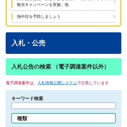
観光キャンペーンを実施」他
熱中症を予防しましょう
本
文
入札・公売
入札公告の検索 （電子調達案件以外）
電子調達案件は、
入札情報公開システム
で公告しています
キーワード検索
検
索
す
種類
る