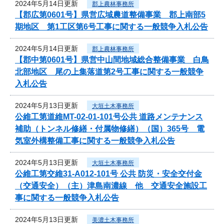
2024年5月14日更新
郡上農林事務所
【郡広第0601号】県営広域農道整備事業 郡上南部5
期地区 第1工区第6号工事に関する一般競争入札公告
2024年5月14日更新
郡上農林事務所
【郡中第0601号】県営中山間地域総合整備事業 白鳥
北部地区 尾の上集落道第2号工事に関する一般競争
入札公告
2024年5月13日更新
大垣土木事務所
公維工第道維MT-02-01-101号公共 道路メンテナンス
補助（トンネル修繕・付属物修繕）（国）365号 電
気室外構整備工事に関する一般競争入札公告
2024年5月13日更新
大垣土木事務所
公維工第交維31-A012-101号 公共 防災・安全交付金
（交通安全）（主）津島南濃線 他 交通安全施設工
事に関する一般競争入札公告
2024年5月13日更新
美濃土木事務所