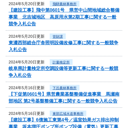
2024年5月20日更新
飛騨農林事務所
【建設工事】飛中第0601号 県営中山間地域総合整備
事業 北吉城地区 高原用水第2期工事に関する一般
競争入札公告
2024年5月20日更新
管財課
東濃西部総合庁舎照明設備改修工事に関する一般競争
入札公告
2024年5月20日更新
計量検定所
岐阜県計量検定所空調設備等更新工事に関する一般競
争入札公告
2024年5月16日更新
下呂農林事務所
【下促第0601号】県営農業基盤整備促進事業 馬瀬南
部地区 第2号基盤整備工事に関する一般競争入札公告
2024年5月16日更新
東部広域水道事務所
【建設工事】6債施工東第4号／温室効果ガス排出抑制
事業 坂本増圧ポンプ所ポンプ設備（電気）更新工事