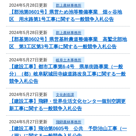
2024年5月28日更新
郡上農林事務所
【郡池第0601号】県営ため池等整備事業 畑ヶ谷地
区 用水路第1号工事に関する一般競争入札公告
2024年5月28日更新
郡上農林事務所
【郡基第0602号】県営基幹農道整備事業 高鷲北部地
区 第3工区第3号工事に関する一般競争入札公告
2024年5月27日更新
岐阜土木事務所
【建設工事】都市工事第6-4号 県単街路事業（一般
分）（都）岐阜駅城田寺線道路改良工事に関する一般
競争入札公告
2024年5月27日更新
文化創造課
【建設工事】飛騨・世界生活文化センター個別空調更
新工事に関する一般競争入札公告
2024年5月27日更新
飛騨農林事務所
【建設工事】飛治第0605号 公共 予防治山工事（一
ノ洞）に関する一般競争入札公告