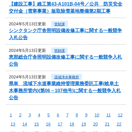
【建設工事】維工第43-A101B-04号／公共 防災安全
交付金（雪寒事業）板取除雪基地整備第2期工事
2024年5月13日更新
管財課
シンクタンク庁舎照明設備改修工事に関する一般競争
入札公告
2024年5月13日更新
管財課
恵那総合庁舎照明設備改修工事に関する一般競争入札
公告
2024年5月13日更新
流域浄水事務所
県単 流域下水道事業維持管理業務委託工事(岐阜土
木事務所管内)(第06－107他号)に関する一般競争入札
公告
1
2
3
4
5
6
7
8
9
10
11
12
13
14
15
16
17
18
19
20
21
22