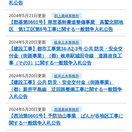
札公告
2024年5月21日更新
郡上農林事務所
【郡基第0601号】県営基幹農道整備事業 高鷲北部地
区 第1工区第6号工事に関する一般競争入札公告
2024年5月20日更新
岐阜土木事務所
【建設工事】都市工事第34-A2-3号 公共 防災・安全交
付金（街路事業）（都）岐阜駅城田寺線 道路改良工
事（その3）に関する一般競争入札公告
2024年5月20日更新
岐阜土木事務所
【建設工事】公共 防災・安全交付金（街路事業）
（都）新所平島線 迂回路整備工事に関する一般競争
入札公告
2024年5月20日更新
西濃農林事務所
【西治第0601号】予防治山事業 ばんが谷地区工事に
関する一般競争入札公告