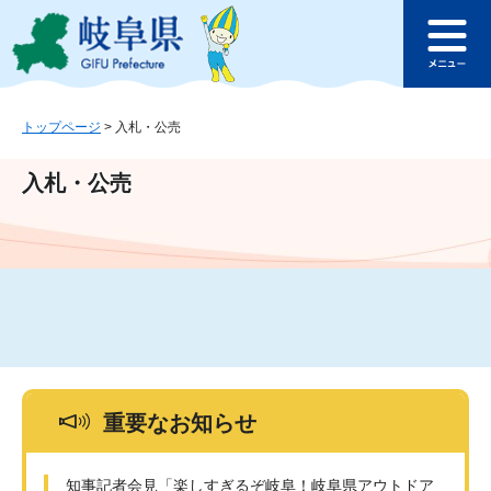
ペ
メ
このページの本文へ
ー
ニ
メ
ジ
ュ
ニ
の
ー
ュ
先
を
ー
頭
飛
トップページ
>
入札・公売
で
ば
す
し
入札・公売
。
て
本
文
へ
重要なお知らせ
知事記者会見「楽しすぎるぞ岐阜！岐阜県アウトドア