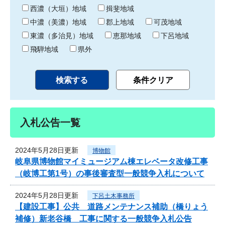
り
西濃（大垣）地域
揖斐地域
中濃（美濃）地域
郡上地域
可茂地域
東濃（多治見）地域
恵那地域
下呂地域
飛騨地域
県外
入札公告一覧
2024年5月28日更新
博物館
岐阜県博物館マイミュージアム棟エレベータ改修工事
（岐博工第1号）の事後審査型一般競争入札について
2024年5月28日更新
下呂土木事務所
【建設工事】公共 道路メンテナンス補助（橋りょう
補修）新老谷橋 工事に関する一般競争入札公告