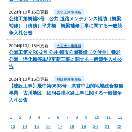
2024年10月15日更新
大垣土木事務所
公維工第橋補8号 公共 道路メンテナンス補助（橋梁
補修）（債務）平井橋 橋梁補修工事に関する一般競
争入札公告
2024年10月15日更新
大垣土木事務所
公園工第交R6-2号 公共 都市公園整備（交付金）養老
公園 浄化槽等施設更新工事に関する一般競争入札公
告
2024年10月15日更新
飛騨農林事務所
【建設工事】飛中第0608号 県営中山間地域総合整備
事業 古川地区 細洞谷排水路工事に関する一般競争
入札公告
1
2
3
4
5
6
7
8
9
10
11
12
13
14
15
16
17
18
19
20
21
22