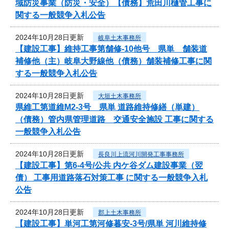
域防災事業（防災・安全）【債務】荒田川樋管工事に
関する一般競争入札公告
2024年10月28日更新
岐阜土木事務所
【建設工事】維持工事第舗修-10他号 県単 舗装道
補修他（主）岐阜大野線他（債務）舗装補修工事に関
する一般競争入札公告
2024年10月28日更新
大垣土木事務所
県維工第道維M2-3号 県単 道路維持修繕（単建）
（債務）管内県管理道路 交通安全施設 工事に関する
一般競争入札公告
2024年10月28日更新
長良川上流河川開発工事事務所
【建設工事】第6-4号/公共 内ケ谷ダム建設事業（翌
債） 工事用道路落石対策工事 に関する一般競争入札
公告
2024年10月28日更新
郡上土木事務所
【建設工事】単河工第河修暮安-3号/県単 河川維持修