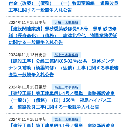
付金（改築）（債務） （一）牧田室原線 道路改良
工事に関する一般競争入札公告
2024年11月18日更新
大垣土木事務所
【建設関連業務】県砂委第砂修長S-5号 県単 砂防修
繕（長寿命化）（債務） 志津北谷他 測量業務委託
に関する一般競争入札公告
2024年11月18日更新
郡上土木事務所
【建設工事】公維工第MK05-02号/公共 道路メンテ
ナンス補助（橋梁補修）（翌債）工事 に関する事後審
査型一般競争入札公告
2024年11月15日更新
高山土木事務所
【建設工事】第工建単般1-4号／県単 道路新設改良
（一般分）（債務）（国）156号 福島バイパス工
区 道路改良工事に関する一般競争入札公告
2024年11月15日更新
高山土木事務所
【建設工事】第工建単般9-1号／県単 道路新設改良