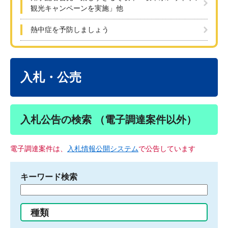
観光キャンペーンを実施」他
熱中症を予防しましょう
本
文
入札・公売
入札公告の検索 （電子調達案件以外）
電子調達案件は、
入札情報公開システム
で公告しています
キーワード検索
検
索
す
種類
る