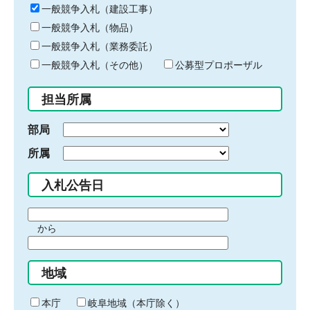
キ
一般競争入札（建設工事）
ー
一般競争入札（物品）
ワ
一般競争入札（業務委託）
ー
ド
一般競争入札（その他）
公募型プロポーザル
を
入
担当所属
力
部局
所属
入札公告日
期
から
間
期
の
間
始
地域
の
ま
終
り
わ
本庁
岐阜地域（本庁除く）