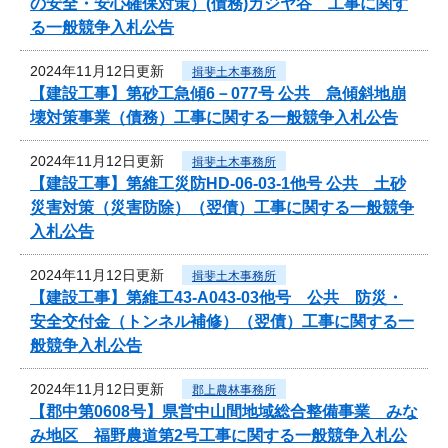
の安全・安心確保対策）(債務)カジヤ谷 工事に関す
る一般競争入札公告
2024年11月12日更新
揖斐土木事務所
【建設工事】第砂工急傾6－077号 公共 急傾斜地崩
壊対策事業（債務）工事に関する一般競争入札公告
2024年11月12日更新
揖斐土木事務所
【建設工事】第維工災防HD-06-03-1他号 公共 土砂
災害対策（災害防除）（翌債）工事に関する一般競争
入札公告
2024年11月12日更新
揖斐土木事務所
【建設工事】第維工43-A043-03他号 公共 防災・
安全交付金（トンネル補修）（翌債）工事に関する一
般競争入札公告
2024年11月12日更新
郡上農林事務所
【郡中第0608号】県営中山間地域総合整備事業 みな
み地区 福野農道第2号工事に関する一般競争入札公