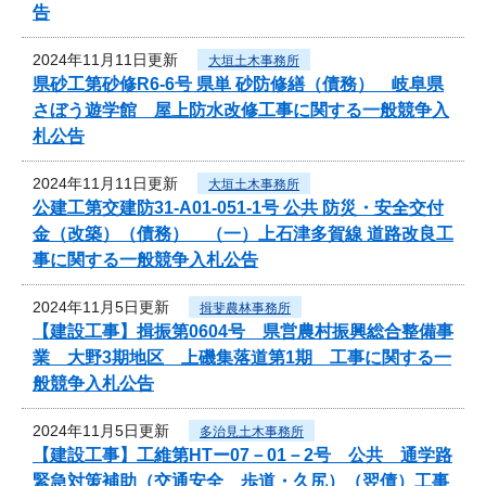
告
2024年11月11日更新
大垣土木事務所
県砂工第砂修R6-6号 県単 砂防修繕（債務） 岐阜県
さぼう遊学館 屋上防水改修工事に関する一般競争入
札公告
2024年11月11日更新
大垣土木事務所
公建工第交建防31-A01-051-1号 公共 防災・安全交付
金（改築）（債務） （一）上石津多賀線 道路改良工
事に関する一般競争入札公告
2024年11月5日更新
揖斐農林事務所
【建設工事】揖振第0604号 県営農村振興総合整備事
業 大野3期地区 上磯集落道第1期 工事に関する一
般競争入札公告
2024年11月5日更新
多治見土木事務所
【建設工事】工維第HTー07－01－2号 公共 通学路
緊急対策補助（交通安全 歩道・久尻）（翌債）工事