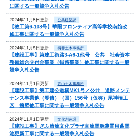
に関する一般競争入札公告
2024年11月5日更新
公共建築課
【教工第6-108号】華陽フロンティア高等学校南館改
修工事に関する一般競争入札公告
2024年11月5日更新
揖斐土木事務所
【建設工事】第建工街路3-A6-1他号 公共 社会資本
整備総合交付金事業（街路事業）他工事に関する一般
競争入札公告
2024年11月1日更新
高山土木事務所
【建設工事】第工建公道橋MK1号／公共 道路メンテ
ナンス事業他（翌債）（国）156号（仮称）尾神橋工
区 擁壁他工事に関する一般競争入札公告
2024年11月1日更新
文化創造課
【建設工事】ぎふ清流文化プラザ直流電源装置用蓄電
池更新工事に関する一般競争入札公告