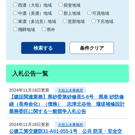
り
西濃（大垣）地域
揖斐地域
中濃（美濃）地域
郡上地域
可茂地域
東濃（多治見）地域
恵那地域
下呂地域
飛騨地域
県外
入札公告一覧
2024年11月18日更新
大垣土木事務所
【建設関連業務】県砂委第砂修長S-6号 県単 砂防修
繕（長寿命化）（債務） 志津北谷他 堰堤補修設計
業務委託に関する一般競争入札公告
2024年11月18日更新
大垣土木事務所
公建工第交建防31-A01-055-1号 公共 防災・安全交