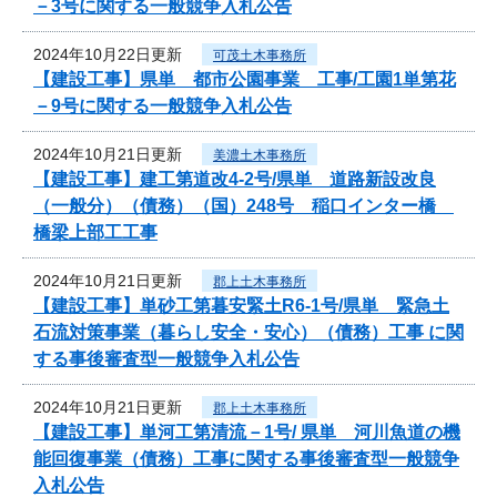
－3号に関する一般競争入札公告
2024年10月22日更新
可茂土木事務所
【建設工事】県単 都市公園事業 工事/工園1単第花
－9号に関する一般競争入札公告
2024年10月21日更新
美濃土木事務所
【建設工事】建工第道改4-2号/県単 道路新設改良
（一般分）（債務）（国）248号 稲口インター橋
橋梁上部工工事
2024年10月21日更新
郡上土木事務所
【建設工事】単砂工第暮安緊土R6-1号/県単 緊急土
石流対策事業（暮らし安全・安心）（債務）工事 に関
する事後審査型一般競争入札公告
2024年10月21日更新
郡上土木事務所
【建設工事】単河工第清流－1号/ 県単 河川魚道の機
能回復事業（債務）工事に関する事後審査型一般競争
入札公告