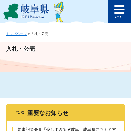
ペ
メ
このページの本文へ
ー
ニ
メ
ジ
ュ
ニ
の
ー
ュ
先
を
ー
頭
飛
トップページ
>
入札・公売
で
ば
す
し
入札・公売
。
て
本
文
へ
重要なお知らせ
知事記者会見「楽しすぎるぞ岐阜！岐阜県アウトドア