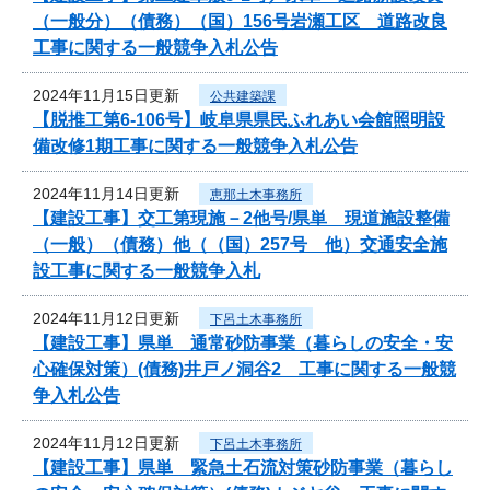
（一般分）（債務）（国）156号岩瀬工区 道路改良
工事に関する一般競争入札公告
2024年11月15日更新
公共建築課
【脱推工第6-106号】岐阜県県民ふれあい会館照明設
備改修1期工事に関する一般競争入札公告
2024年11月14日更新
恵那土木事務所
【建設工事】交工第現施－2他号/県単 現道施設整備
（一般）（債務）他（（国）257号 他）交通安全施
設工事に関する一般競争入札
2024年11月12日更新
下呂土木事務所
【建設工事】県単 通常砂防事業（暮らしの安全・安
心確保対策）(債務)井戸ノ洞谷2 工事に関する一般競
争入札公告
2024年11月12日更新
下呂土木事務所
【建設工事】県単 緊急土石流対策砂防事業（暮らし