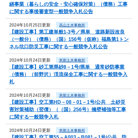
繕事業（暮らしの安全・安心確保対策）（債務）工事
に関する事後審査型一般競争入札公告
2024年10月25日更新
高山土木事務所
【建設工事】第工建単般1-3号／県単 道路新設改良
（一般分）（債務）（国）156号（仮称）福島第1トン
ネル坑口防災工事に関する一般競争入札公告
2024年10月24日更新
恵那土木事務所
【建設工事】砂工第県砂8－1号/県単 通常砂防事業
（債務）（前野沢）渓流保全工事に関する一般競争入
札
2024年10月24日更新
恵那土木事務所
【建設工事】交工第HD－08－01－1号/公共 土砂災
害対策補助（翌債）（（国）256号）擁壁補強等工事
に関する一般競争入札
2024年10月24日更新
恵那土木事務所
【建設工事】交工第55－A003－B081－1号/公共 防