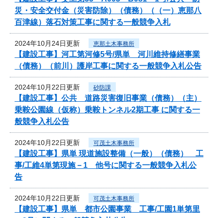
災・安全交付金（災害防除）（債務）（（一）恵那八
百津線）落石対策工事に関する一般競争入札
2024年10月24日更新
恵那土木事務所
【建設工事】河工第河修5号/県単 河川維持修繕事業
（債務）（前川）護岸工事に関する一般競争入札公告
2024年10月22日更新
砂防課
【建設工事】公共 道路災害復旧事業（債務）（主）
乗鞍公園線（仮称）乗鞍トンネル2期工事 に関する一
般競争入札公告
2024年10月22日更新
可茂土木事務所
【建設工事】県単 現道施設整備（一般）（債務） 工
事/工維4単第現施－1 他号に関する一般競争入札公
告
2024年10月22日更新
可茂土木事務所
【建設工事】県単 都市公園事業 工事/工園1単第里