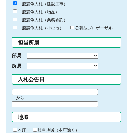
キ
一般競争入札（建設工事）
ー
一般競争入札（物品）
ワ
一般競争入札（業務委託）
ー
ド
一般競争入札（その他）
公募型プロポーザル
を
入
担当所属
力
部局
所属
入札公告日
期
から
間
期
の
間
始
地域
の
ま
終
り
わ
本庁
岐阜地域（本庁除く）