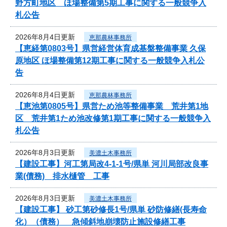
野方町地区 ほ場整備第5期工事に関する一般競争入
札公告
2026年8月4日更新
恵那農林事務所
【恵経第0803号】県営経営体育成基盤整備事業 久保
原地区 ほ場整備第12期工事に関する一般競争入札公
告
2026年8月4日更新
恵那農林事務所
【恵池第0805号】県営ため池等整備事業 荒井第1地
区 荒井第1ため池改修第1期工事に関する一般競争入
札公告
2026年8月3日更新
美濃土木事務所
【建設工事】河工第局改4-1-1号/県単 河川局部改良事
業(債務) 排水樋管 工事
2026年8月3日更新
美濃土木事務所
【建設工事】 砂工第砂修長1号/県単 砂防修繕(長寿命
化）（債務） 急傾斜地崩壊防止施設修繕工事