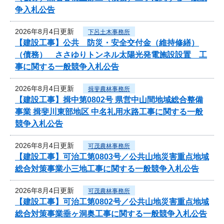
争入札公告
2026年8月4日更新
下呂土木事務所
【建設工事】公共 防災・安全交付金（維持修繕）
（債務） ささゆりトンネル太陽光発電施設設置 工
事に関する一般競争入札公告
2026年8月4日更新
揖斐農林事務所
【建設工事】揖中第0802号 県営中山間地域総合整備
事業 揖斐川東部地区 中名礼用水路工事に関する一般
競争入札公告
2026年8月4日更新
可茂農林事務所
【建設工事】可治工第0803号／公共山地災害重点地域
総合対策事業小三地工事に関する一般競争入札公告
2026年8月4日更新
可茂農林事務所
【建設工事】可治工第0802号／公共山地災害重点地域
総合対策事業垂ヶ洞奥工事に関する一般競争入札公告