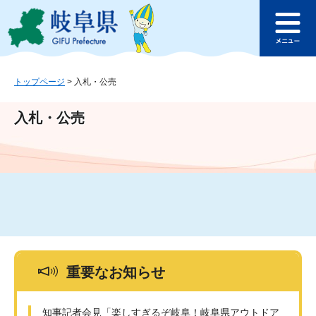
ペ
メ
このページの本文へ
ー
ニ
メ
ジ
ュ
ニ
の
ー
ュ
先
を
ー
頭
飛
トップページ
>
入札・公売
で
ば
す
し
入札・公売
。
て
本
文
へ
重要なお知らせ
知事記者会見「楽しすぎるぞ岐阜！岐阜県アウトドア