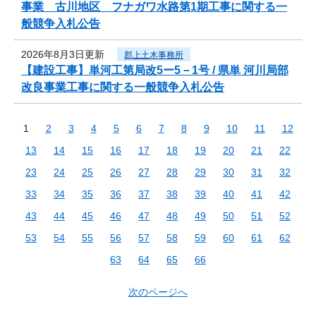
事業 古川地区 フナガワ水路第1期工事に関する一
般競争入札公告
2026年8月3日更新
郡上土木事務所
【建設工事】単河工第局改5ー5－1号 / 県単 河川局部
改良事業工事に関する一般競争入札公告
1
2
3
4
5
6
7
8
9
10
11
12
13
14
15
16
17
18
19
20
21
22
23
24
25
26
27
28
29
30
31
32
33
34
35
36
37
38
39
40
41
42
43
44
45
46
47
48
49
50
51
52
53
54
55
56
57
58
59
60
61
62
63
64
65
66
次のページへ