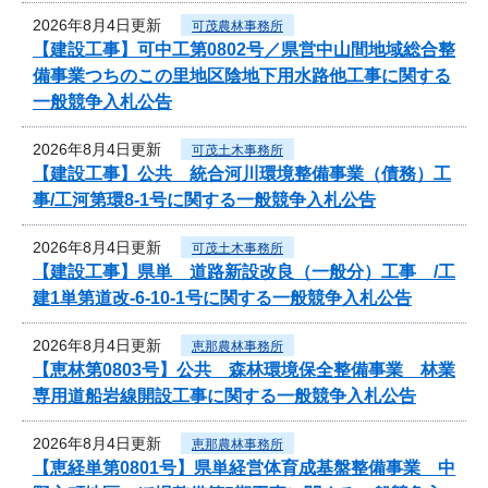
2026年8月4日更新
可茂農林事務所
【建設工事】可中工第0802号／県営中山間地域総合整
備事業つちのこの里地区陰地下用水路他工事に関する
一般競争入札公告
2026年8月4日更新
可茂土木事務所
【建設工事】公共 統合河川環境整備事業（債務）工
事/工河第環8-1号に関する一般競争入札公告
2026年8月4日更新
可茂土木事務所
【建設工事】県単 道路新設改良（一般分）工事 /工
建1単第道改-6-10-1号に関する一般競争入札公告
2026年8月4日更新
恵那農林事務所
【恵林第0803号】公共 森林環境保全整備事業 林業
専用道船岩線開設工事に関する一般競争入札公告
2026年8月4日更新
恵那農林事務所
【恵経単第0801号】県単経営体育成基盤整備事業 中