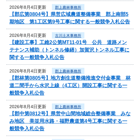
2026年8月4日更新
郡上農林事務所
【郡広第0804号】県営広域農道整備事業 郡上南部5
期地区 第1工区第9号工事に関する一般競争入札公告
2026年8月4日更新
古川土木事務所
【建設工事】工維2公第MT11-01号 公共 道路メン
テナンス補助（トンネル修繕）加賀沢トンネル工事に
関する一般競争入札公告
2026年8月4日更新
郡上農林事務所
【郡林第0805号】地方創生道整備推進交付金事業 林
道二間手から水沢上線（4工区）開設工事に関する一
般競争入札公告
2026年8月4日更新
郡上農林事務所
【郡中第0812号】県営中山間地域総合整備事業 みな
み地区 美並用水路・福野農道第4号工事に関する一
般競争入札公告