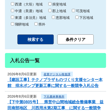
り
西濃（大垣）地域
揖斐地域
中濃（美濃）地域
郡上地域
可茂地域
東濃（多治見）地域
恵那地域
下呂地域
飛騨地域
県外
入札公告一覧
2026年8月6日更新
産業デジタル推進課
【建設工事】テクノプラザものづくり支援センター本
館 排水ポンプ更新工事に関する一般競争入札公告
2026年8月6日更新
下呂農林事務所
【下中第0805号】 県営中山間地域総合整備事業 益
田南部地区 川西用水第2期工事 に関する一般競争