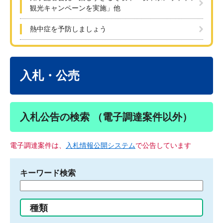
観光キャンペーンを実施」他
熱中症を予防しましょう
本
文
入札・公売
入札公告の検索 （電子調達案件以外）
電子調達案件は、
入札情報公開システム
で公告しています
キーワード検索
検
索
す
種類
る