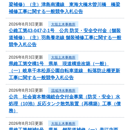
梁補修）（主）津島南濃線 東海大橋木曽川橋 橋梁
補修工事に関する一般競争入札公告
2026年8月3日更新
大垣土木事務所
公維工第43-047-2-1号 公共 防災・安全交付金（舗装
道補修）（主）羽島養老線 舗装補修工事に関する一般
競争入札公告
2026年8月3日更新
大垣土木事務所
県維工第交構1号 県単 現道構造改築（一般）
（一）岐阜千本松原公園自転車道線 転落防止柵更新
工事に関する一般競争入札公告
2026年8月3日更新
流域浄水事務所
公共 社会資本整備総合交付金事業（防災・安全）水
処理（10池）反応タンク散気装置（再構築）工事（債
務）
2026年8月3日更新
大垣土木事務所
県維工第舗補6号 県単 舗装道補修（一）美江寺西