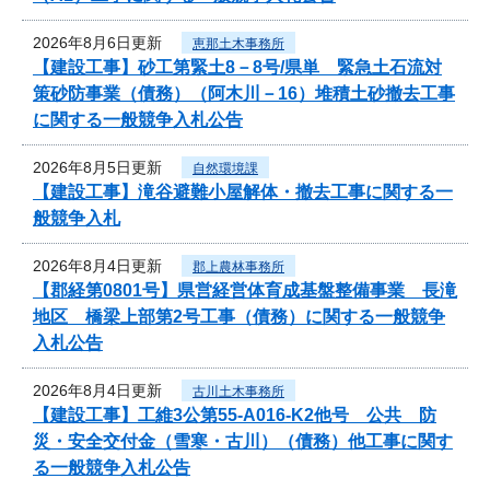
2026年8月6日更新
恵那土木事務所
【建設工事】砂工第緊土8－8号/県単 緊急土石流対
策砂防事業（債務）（阿木川－16）堆積土砂撤去工事
に関する一般競争入札公告
2026年8月5日更新
自然環境課
【建設工事】滝谷避難小屋解体・撤去工事に関する一
般競争入札
2026年8月4日更新
郡上農林事務所
【郡経第0801号】県営経営体育成基盤整備事業 長滝
地区 橋梁上部第2号工事（債務）に関する一般競争
入札公告
2026年8月4日更新
古川土木事務所
【建設工事】工維3公第55-A016-K2他号 公共 防
災・安全交付金（雪寒・古川）（債務）他工事に関す
る一般競争入札公告