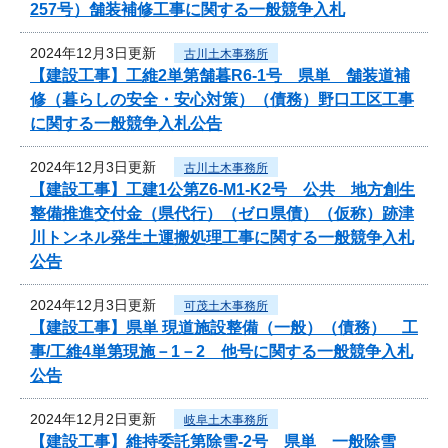
257号）舗装補修工事に関する一般競争入札
2024年12月3日更新
古川土木事務所
【建設工事】工維2単第舗暮R6-1号 県単 舗装道補
修（暮らしの安全・安心対策）（債務）野口工区工事
に関する一般競争入札公告
2024年12月3日更新
古川土木事務所
【建設工事】工建1公第Z6-M1-K2号 公共 地方創生
整備推進交付金（県代行）（ゼロ県債）（仮称）跡津
川トンネル発生土運搬処理工事に関する一般競争入札
公告
2024年12月3日更新
可茂土木事務所
【建設工事】県単 現道施設整備（一般）（債務） 工
事/工維4単第現施－1－2 他号に関する一般競争入札
公告
2024年12月2日更新
岐阜土木事務所
【建設工事】維持委託第除雪-2号 県単 一般除雪