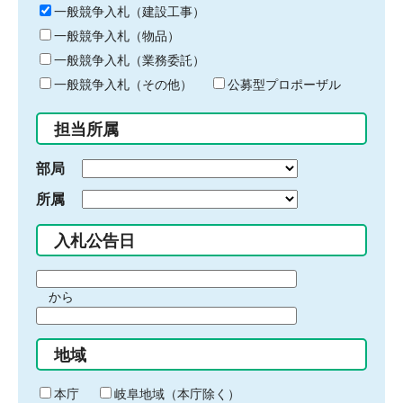
キ
一般競争入札（建設工事）
ー
一般競争入札（物品）
ワ
一般競争入札（業務委託）
ー
ド
一般競争入札（その他）
公募型プロポーザル
を
入
担当所属
力
部局
所属
入札公告日
期
から
間
期
の
間
始
地域
の
ま
終
り
わ
本庁
岐阜地域（本庁除く）