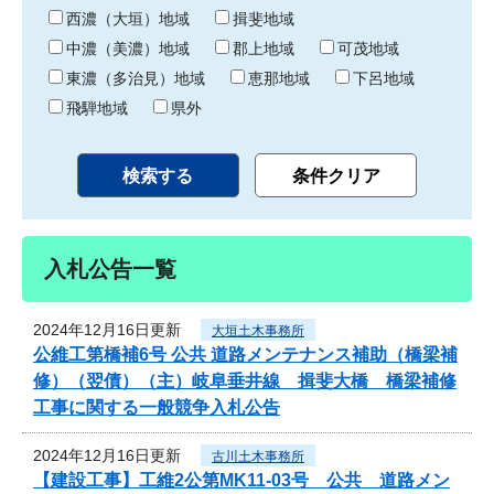
り
西濃（大垣）地域
揖斐地域
中濃（美濃）地域
郡上地域
可茂地域
東濃（多治見）地域
恵那地域
下呂地域
飛騨地域
県外
入札公告一覧
2024年12月16日更新
大垣土木事務所
公維工第橋補6号 公共 道路メンテナンス補助（橋梁補
修）（翌債）（主）岐阜垂井線 揖斐大橋 橋梁補修
工事に関する一般競争入札公告
2024年12月16日更新
古川土木事務所
【建設工事】工維2公第MK11-03号 公共 道路メン