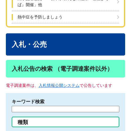
ば』開催」他
熱中症を予防しましょう
本
文
入札・公売
入札公告の検索 （電子調達案件以外）
電子調達案件は、
入札情報公開システム
で公告しています
キーワード検索
検
索
す
種類
る