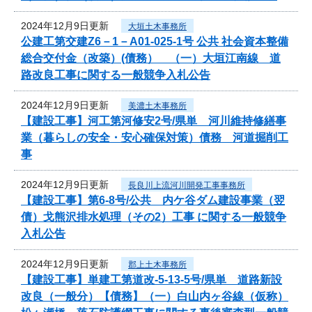
2024年12月9日更新
大垣土木事務所
公建工第交建Z6－1－A01-025-1号 公共 社会資本整備
総合交付金（改築）(債務） （一）大垣江南線 道
路改良工事に関する一般競争入札公告
2024年12月9日更新
美濃土木事務所
【建設工事】河工第河修安2号/県単 河川維持修繕事
業（暮らしの安全・安心確保対策）債務 河道掘削工
事
2024年12月9日更新
長良川上流河川開発工事事務所
【建設工事】第6-8号/公共 内ケ谷ダム建設事業（翌
債）戈熊沢排水処理（その2）工事 に関する一般競争
入札公告
2024年12月9日更新
郡上土木事務所
【建設工事】単建工第道改-5-13-5号/県単 道路新設
改良（一般分）【債務】（一）白山内ヶ谷線（仮称）