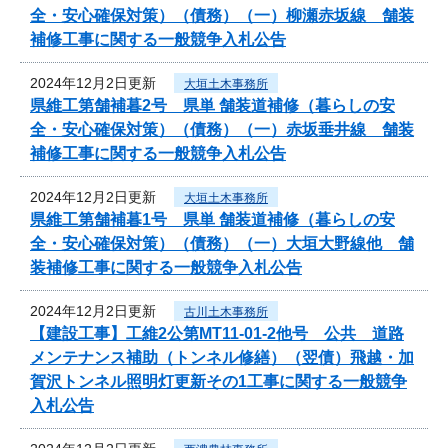
全・安心確保対策）（債務）（一）柳瀬赤坂線 舗装
補修工事に関する一般競争入札公告
2024年12月2日更新
大垣土木事務所
県維工第舗補暮2号 県単 舗装道補修（暮らしの安
全・安心確保対策）（債務）（一）赤坂垂井線 舗装
補修工事に関する一般競争入札公告
2024年12月2日更新
大垣土木事務所
県維工第舗補暮1号 県単 舗装道補修（暮らしの安
全・安心確保対策）（債務）（一）大垣大野線他 舗
装補修工事に関する一般競争入札公告
2024年12月2日更新
古川土木事務所
【建設工事】工維2公第MT11-01-2他号 公共 道路
メンテナンス補助（トンネル修繕）（翌債）飛越・加
賀沢トンネル照明灯更新その1工事に関する一般競争
入札公告