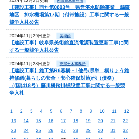
2024年12月2日更新
西濃農林事務所
【建設工事】西た第0603号 県営湛水防除事業 鵜森
地区 排水機場第17期（付帯施設）工事に関する一般
競争入札公告
2024年11月29日更新
美術館
【建設工事】岐阜県美術館直流電源装置更新工事に関
する一般競争入札公告
2024年11月28日更新
恵那土木事務所
【建設工事】維工第R6暮橋－1他号/県単 橋りょう維
持修繕(暮らしの安全・安心確保対策)他（債務）
（(国)418号）藤川橋踏掛板設置工事に関する一般競
争入札
1
2
3
4
5
6
7
8
9
10
11
12
13
14
15
16
17
18
19
20
21
22
23
24
25
26
27
28
29
30
31
32