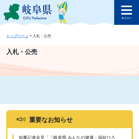
ペ
メ
このページの本文へ
ー
ニ
メ
ジ
ュ
ニ
の
ー
ュ
先
を
ー
頭
飛
トップページ
>
入札・公売
で
ば
す
し
入札・公売
。
て
本
文
へ
重要なお知らせ
知事記者会見「『岐阜県 みんなの健康・福祉ひろ