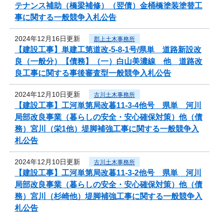
テナンス補助（橋梁補修）（翌債）金桶橋塗装塗替工
事に関する一般競争入札公告
2024年12月16日更新
郡上土木事務所
【建設工事】単建工第道改-5-8-1号/県単 道路新設改
良（一般分）【債務】（一）白山美濃線 他 道路改
良工事に関する事後審査型一般競争入札公告
2024年12月10日更新
古川土木事務所
【建設工事】工河単第局改暮11-3-4他号 県単 河川
局部改良事業（暮らしの安全・安心確保対策）他（債
務）宮川（栄1他）堤脚補強工事に関する一般競争入
札公告
2024年12月10日更新
古川土木事務所
【建設工事】工河単第局改暮11-3-2他号 県単 河川
局部改良事業（暮らしの安全・安心確保対策）他（債
務）宮川（杉崎他）堤脚補強工事に関する一般競争入
札公告