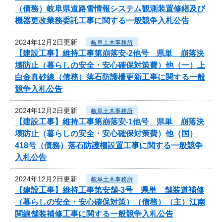
（債務）岐阜県道路雪情報システム観測装置修繕及び
機器更改業務委託工事に関する一般競争入札公告
2024年12月2日更新
岐阜土木事務所
【建設工事】維持工事第崩落安-2他号 県単 崩落決
壊防止（暮らしの安全・安心確保対策費）他（一）上
白金真砂線（債務）落石防護柵更新工事に関する一般
競争入札公告
2024年12月2日更新
岐阜土木事務所
【建設工事】維持工事第崩落安-1他号 県単 崩落決
壊防止（暮らしの安全・安心確保対策費）他（国）
418号（債務）落石防護柵設置工事に関する一般競争
入札公告
2024年12月2日更新
岐阜土木事務所
【建設工事】維持工事第安舗-3号 県単 舗装道補修
（暮らしの安全・安心確保対策）（債務）（主）江南
関線舗装補修工事に関する一般競争入札公告