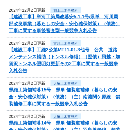
2024年12月2日更新
郡上土木事務所
【建設工事】単河工第局改暮安5-1-1号/県単 河川局
部改良事業（暮らしの安全・安心確保対策）（債務）
工事に関する事後審査型一般競争入札公告
2024年12月2日更新
古川土木事務所
【建設工事】工維2公第MT11-01-3他号 公共 道路
メンテナンス補助（トンネル修繕）（翌債）飛越・加
賀沢トンネル照明灯更新その2工事に関する一般競争
入札公告
2024年12月2日更新
大垣土木事務所
県維工第舗補暮15号 県単 舗装道補修（暮らしの安
全・安心確保対策）（債務）（主）南濃関ケ原線 舗
装補修工事に関する一般競争入札公告
2024年12月2日更新
大垣土木事務所
県維工第舗補暮14号 県単 舗装道補修（暮らしの安
全・安心確保対策）（債務）（主）羽島養老線 舗装